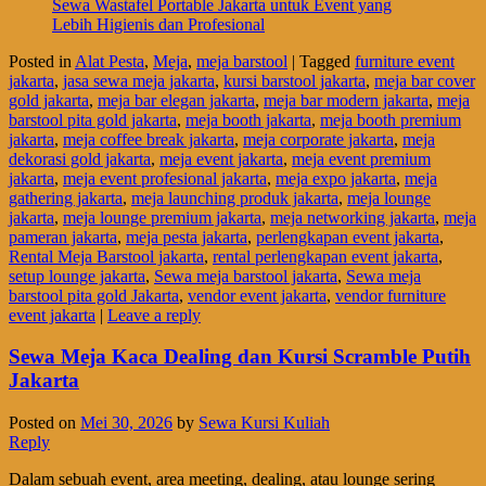
Sewa Wastafel Portable Jakarta untuk Event yang
Lebih Higienis dan Profesional
Posted in
Alat Pesta
,
Meja
,
meja barstool
|
Tagged
furniture event
jakarta
,
jasa sewa meja jakarta
,
kursi barstool jakarta
,
meja bar cover
gold jakarta
,
meja bar elegan jakarta
,
meja bar modern jakarta
,
meja
barstool pita gold jakarta
,
meja booth jakarta
,
meja booth premium
jakarta
,
meja coffee break jakarta
,
meja corporate jakarta
,
meja
dekorasi gold jakarta
,
meja event jakarta
,
meja event premium
jakarta
,
meja event profesional jakarta
,
meja expo jakarta
,
meja
gathering jakarta
,
meja launching produk jakarta
,
meja lounge
jakarta
,
meja lounge premium jakarta
,
meja networking jakarta
,
meja
pameran jakarta
,
meja pesta jakarta
,
perlengkapan event jakarta
,
Rental Meja Barstool jakarta
,
rental perlengkapan event jakarta
,
setup lounge jakarta
,
Sewa meja barstool jakarta
,
Sewa meja
barstool pita gold Jakarta
,
vendor event jakarta
,
vendor furniture
event jakarta
|
Leave a reply
Sewa Meja Kaca Dealing dan Kursi Scramble Putih
Jakarta
Posted on
Mei 30, 2026
by
Sewa Kursi Kuliah
Reply
Dalam sebuah event, area meeting, dealing, atau lounge sering