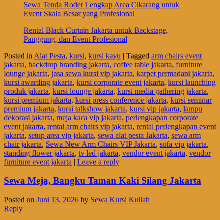
Sewa Tenda Roder Lengkap Area Cikarang untuk
Event Skala Besar yang Profesional
Rental Black Curtain Jakarta untuk Backstage,
Panggung, dan Event Profesional
Posted in
Alat Pesta
,
kursi
,
kursi kayu
|
Tagged
arm chairs event
jakarta
,
backdrop branding jakarta
,
coffee table jakarta
,
furniture
lounge jakarta
,
jasa sewa kursi vip jakarta
,
karpet permadani jakarta
,
kursi awarding jakarta
,
kursi corporate event jakarta
,
kursi launching
produk jakarta
,
kursi lounge jakarta
,
kursi media gathering jakarta
,
kursi premium jakarta
,
kursi press conference jakarta
,
kursi seminar
premium jakarta
,
kursi talkshow jakarta
,
kursi vip jakarta
,
lampu
dekorasi jakarta
,
meja kaca vip jakarta
,
perlengkapan corporate
event jakarta
,
rental arm chairs vip jakarta
,
rental perlengkapan event
jakarta
,
setup area vip jakarta
,
sewa alat pesta Jakarta
,
sewa arm
chair jakarta
,
Sewa New Arm Chairs VIP Jakarta
,
sofa vip jakarta
,
standing flower jakarta
,
tv led jakarta
,
vendor event jakarta
,
vendor
furniture event jakarta
|
Leave a reply
Sewa Meja, Bangku Taman Kaki Silang Jakarta
Posted on
Juni 13, 2026
by
Sewa Kursi Kuliah
Reply