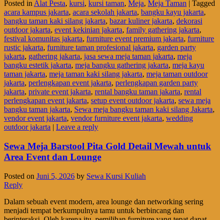
Posted in
Alat Pesta
,
kursi
,
kursi taman
,
Meja
,
Meja Taman
|
Tagged
acara kampus jakarta
,
acara sekolah jakarta
,
bangku kayu jakarta
,
bangku taman kaki silang jakarta
,
bazar kuliner jakarta
,
dekorasi
outdoor jakarta
,
event kekinian jakarta
,
family gathering jakarta
,
festival komunitas jakarta
,
furniture event premium jakarta
,
furniture
rustic jakarta
,
furniture taman profesional jakarta
,
garden party
jakarta
,
gathering jakarta
,
jasa sewa meja taman jakarta
,
meja
bangku estetik jakarta
,
meja bangku gathering jakarta
,
meja kayu
taman jakarta
,
meja taman kaki silang jakarta
,
meja taman outdoor
jakarta
,
perlengkapan event jakarta
,
perlengkapan garden party
jakarta
,
private event jakarta
,
rental bangku taman jakarta
,
rental
perlengkapan event jakarta
,
setup event outdoor jakarta
,
sewa meja
bangku taman jakarta
,
Sewa meja bangku taman kaki silang Jakarta
,
vendor event jakarta
,
vendor furniture event jakarta
,
wedding
outdoor jakarta
|
Leave a reply
Sewa Meja Barstool Pita Gold Detail Mewah untuk
Area Event dan Lounge
Posted on
Juni 5, 2026
by
Sewa Kursi Kuliah
Reply
Dalam sebuah event modern, area lounge dan networking sering
menjadi tempat berkumpulnya tamu untuk berbincang dan
berinteraksi. Oleh karena itu, pemilihan furniture yang tepat dapat