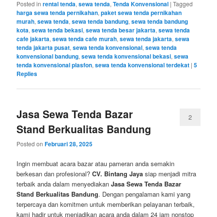
Posted in
rental tenda
,
sewa tenda
,
Tenda Konvensional
|
Tagged
harga sewa tenda pernikahan
,
paket sewa tenda pernikahan
murah
,
sewa tenda
,
sewa tenda bandung
,
sewa tenda bandung
kota
,
sewa tenda bekasi
,
sewa tenda besar jakarta
,
sewa tenda
cafe jakarta
,
sewa tenda cafe murah
,
sewa tenda jakarta
,
sewa
tenda jakarta pusat
,
sewa tenda konvensional
,
sewa tenda
konvensional bandung
,
sewa tenda konvensional bekasi
,
sewa
tenda konvensional plasfon
,
sewa tenda konvensional terdekat
|
5
Replies
Jasa Sewa Tenda Bazar
2
Stand Berkualitas Bandung
Posted on
Februari 28, 2025
Ingin membuat acara bazar atau pameran anda semakin
berkesan dan profesional?
CV. Bintang Jaya
siap menjadi mitra
terbaik anda dalam menyediakan
Jasa Sewa Tenda Bazar
Stand Berkualitas Bandung
. Dengan pengalaman kami yang
terpercaya dan komitmen untuk memberikan pelayanan terbaik,
kami hadir untuk menjadikan acara anda dalam 24 jam nonstop