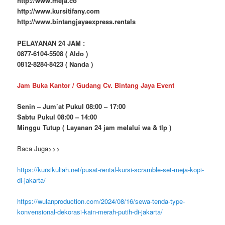
http://www.meja.co
http://www.kursitifany.com
http://www.bintangjayaexpress.rentals
PELAYANAN 24 JAM :
0877-6104-5508 ( Aldo )
0812-8284-8423 ( Nanda )
Jam Buka Kantor / Gudang Cv. Bintang Jaya Event
Senin – Jum’at Pukul 08:00 – 17:00
Sabtu Pukul 08:00 – 14:00
Minggu Tutup ( Layanan 24 jam melalui wa & tlp )
Baca Juga>>>
https://kursikuliah.net/pusat-rental-kursi-scramble-set-meja-kopi-
di-jakarta/
https://wulanproduction.com/2024/08/16/sewa-tenda-type-
konvensional-dekorasi-kain-merah-putih-di-jakarta/