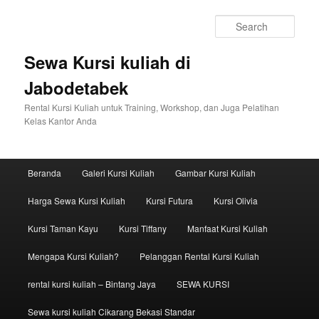
Sear
Sewa Kursi kuliah di
Jabodetabek
Rental Kursi Kuliah untuk Training, Workshop, dan Juga Pelatihan
Kelas Kantor Anda
Main menu
Beranda
Galeri Kursi Kuliah
Gambar Kursi Kuliah
Skip to primary content
Skip to secondary content
Harga Sewa Kursi Kuliah
Kursi Futura
Kursi Olivia
Kursi Taman Kayu
Kursi Tiffany
Manfaat Kursi Kuliah
Mengapa Kursi Kuliah?
Pelanggan Rental Kursi Kuliah
rental kursi kuliah – Bintang Jaya
SEWA KURSI
Sewa kursi kuliah Cikarang Bekasi Standar