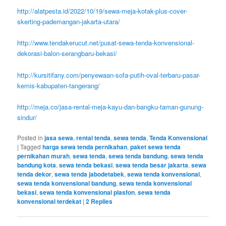
http://alatpesta.id/2022/10/19/sewa-meja-kotak-plus-cover-
skerting-pademangan-jakarta-utara/
http://www.tendakerucut.net/pusat-sewa-tenda-konvensional-
dekorasi-balon-serangbaru-bekasi/
http://kursitifany.com/penyewaan-sofa-putih-oval-terbaru-pasar-
kemis-kabupaten-tangerang/
http://meja.co/jasa-rental-meja-kayu-dan-bangku-taman-gunung-
sindur/
Posted in
jasa sewa
,
rental tenda
,
sewa tenda
,
Tenda Konvensional
|
Tagged
harga sewa tenda pernikahan
,
paket sewa tenda
pernikahan murah
,
sewa tenda
,
sewa tenda bandung
,
sewa tenda
bandung kota
,
sewa tenda bekasi
,
sewa tenda besar jakarta
,
sewa
tenda dekor
,
sewa tenda jabodetabek
,
sewa tenda konvensional
,
sewa tenda konvensional bandung
,
sewa tenda konvensional
bekasi
,
sewa tenda konvensional plasfon
,
sewa tenda
konvensional terdekat
|
2
Replies