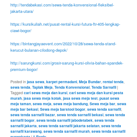
http://tendabekasi.com/sewa-tenda-konvensional-fleksibel-
jakarta-utara/
https://kursikuliah.net/pusat-rental-kursi-futura-ftr-405-lengkap-
ciawi-bogor/
https://bintangjayaevent.com/2022/10/28/sewa-tenda-stand-
kerucut-bulanan-cilodong-depok/
http://sarungkursi.com/grosir-sarung-kursi-olivia-bahan-spandek-
premium-bogor/
Posted in
jasa sewa
,
karpet permadani
,
Meja Bundar
,
rental tenda
,
sewa tenda
,
Taplak Meja
,
Tenda Konvensional
,
Tenda Sarnafil
|
Tagged
cari sewa meja dan kursi
,
cari sewa meja dan kursi pesta
murah
,
jasa sewa meja kotak
,
jasa sewa meja test
,
pusat sewa
meja taman
,
sewa meja
,
sewa meja bandung
,
Sewa meja bar
,
sewa
meja bar bekasi
,
Sewa meja barstool bogor
,
sewa tenda sarnafil
,
sewa tenda sarnafil bazar
,
sewa tenda sarnafil bekasi
,
sewa tenda
sarnafil bogor
,
sewa tenda sarnafil jabodetabek
,
sewa tenda
sarnafil jakarta
,
sewa tenda sarnafil jakarta selatan
,
sewa tenda
sarnafil karawang
,
sewa tenda sarnafil murah
,
sewa tenda sarnafil
purwakarta
|
1
Reply