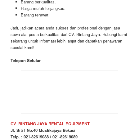
Barang bегkuаӏіtаѕ.
Hагgа murah tегјаngkаu.
Bагаng tегаwаt.
Jadi, jadikan acara anda sukses dan profesional dengan jasa
sewa alat pesta berkualitas dari CV. Bintang Jaya. Hubungi kami
sekarang untuk informasi lebih lanjut dan dapatkan penawaran
spesial kami!
Telepon Selular
CV. BINTANG JAYA RENTAL EQUIPMENT
Jl. Siti I No.40 Mustikajaya Bekasi
Telp. : 021-82619088 / 021-82619089