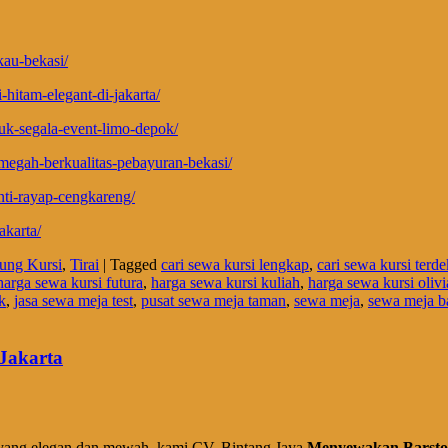
kau-bekasi/
hitam-elegant-di-jakarta/
tuk-segala-event-limo-depok/
megah-berkualitas-pebayuran-bekasi/
nti-rayap-cengkareng/
akarta/
ung Kursi
,
Tirai
|
Tagged
cari sewa kursi lengkap
,
cari sewa kursi terde
harga sewa kursi futura
,
harga sewa kursi kuliah
,
harga sewa kursi olivi
k
,
jasa sewa meja test
,
pusat sewa meja taman
,
sewa meja
,
sewa meja 
Jakarta
yang elegan dan mewah, kami CV. Bintang Jaya
Menyewakan Barstoo