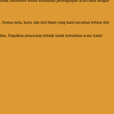
dir untuk memenuhi semua kebutuhan perlengkapan acara anda dengan
emua meja, kursi, dan tirai hitam yang kami tawarkan terbuat dari
tas. Dapatkan penawaran terbaik untuk kebutuhan acara Anda!