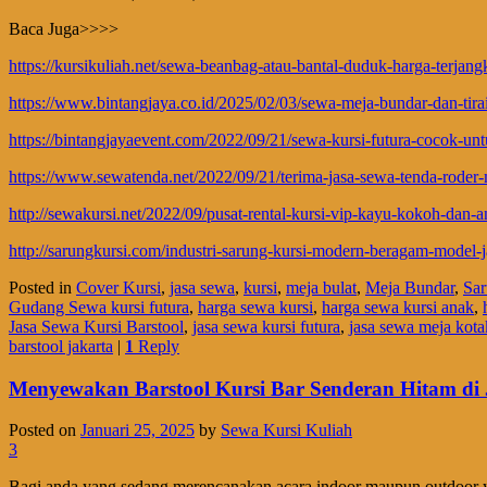
Baca Juga>>>>
https://kursikuliah.net/sewa-beanbag-atau-bantal-duduk-harga-terjang
https://www.bintangjaya.co.id/2025/02/03/sewa-meja-bundar-dan-tirai-
https://bintangjayaevent.com/2022/09/21/sewa-kursi-futura-cocok-un
https://www.sewatenda.net/2022/09/21/terima-jasa-sewa-tenda-roder-
http://sewakursi.net/2022/09/pusat-rental-kursi-vip-kayu-kokoh-dan-a
http://sarungkursi.com/industri-sarung-kursi-modern-beragam-model-j
Posted in
Cover Kursi
,
jasa sewa
,
kursi
,
meja bulat
,
Meja Bundar
,
Sar
Gudang Sewa kursi futura
,
harga sewa kursi
,
harga sewa kursi anak
,
Jasa Sewa Kursi Barstool
,
jasa sewa kursi futura
,
jasa sewa meja kota
barstool jakarta
|
1
Reply
Menyewakan Barstool Kursi Bar Senderan Hitam di 
Posted on
Januari 25, 2025
by
Sewa Kursi Kuliah
3
Bagi anda yang sedang merencanakan acara indoor maupun outdoor 