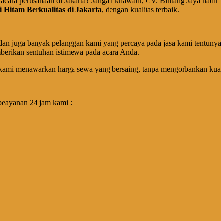
au acara perusahaan di Jakarta? Jangan khawatir, CV. Bintang Jaya ha
 Hitam Berkualitas di Jakarta
, dengan kualitas terbaik.
n juga banyak pelanggan kami yang percaya pada jasa kami tentunya. S
mberikan sentuhan istimewa pada acara Anda.
kami menawarkan harga sewa yang bersaing, tanpa mengorbankan kuali
peayanan 24 jam kami :