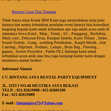
Respon Cepat Dan Tanggap
Tidak hanya meja Kotak IBM Kami juga menyediakan meja jenis
lainnya dan semua kebutuhan peralatan event lainnya bisa konsultasi
langsung kepada kami untuk kebutuhan apa saja untuk acara anda di
antaranya Sewa Kursi , Meja , Tenda , AC , Panggung , Backdrop ,
Misty cool , Dekorasi Pesta, Rumput Sintetis, Kursi Tiffany , Sirine ,
Sound System , Gong , wedding Pernikahan , Karpet Merah , Alat
Catering , Flipchart , Podium , Lampu , Bean Bag , Flooring ,
gapura , Screen Proyektor , Partisi DLL hubungi kami untuk
kebutuhan acara anda atau bisa juga kunjungi kantor kami dengan
membawa alamat berikut :
Informasi Alamat
CV. BINTANG JAYA RENTAL PARTY EQUIPMENT
JL. SITI I NO.40 MUSTIKA JAYA BEKASI
TELP. : 021-82619088 / 021-82601199
Fax : 021-82619089
E-mail :
bintangjaya75@Yahoo.com