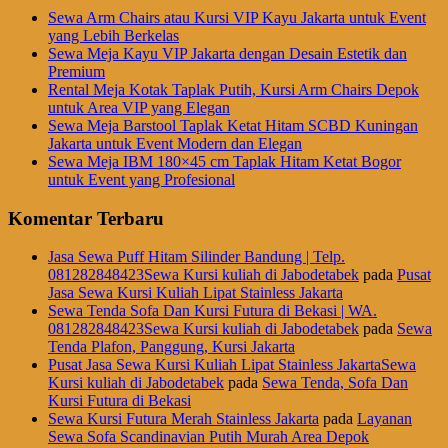
Sewa Arm Chairs atau Kursi VIP Kayu Jakarta untuk Event
yang Lebih Berkelas
Sewa Meja Kayu VIP Jakarta dengan Desain Estetik dan
Premium
Rental Meja Kotak Taplak Putih, Kursi Arm Chairs Depok
untuk Area VIP yang Elegan
Sewa Meja Barstool Taplak Ketat Hitam SCBD Kuningan
Jakarta untuk Event Modern dan Elegan
Sewa Meja IBM 180×45 cm Taplak Hitam Ketat Bogor
untuk Event yang Profesional
Komentar Terbaru
Jasa Sewa Puff Hitam Silinder Bandung | Telp.
081282848423Sewa Kursi kuliah di Jabodetabek
pada
Pusat
Jasa Sewa Kursi Kuliah Lipat Stainless Jakarta
Sewa Tenda Sofa Dan Kursi Futura di Bekasi | WA.
081282848423Sewa Kursi kuliah di Jabodetabek
pada
Sewa
Tenda Plafon, Panggung, Kursi Jakarta
Pusat Jasa Sewa Kursi Kuliah Lipat Stainless JakartaSewa
Kursi kuliah di Jabodetabek
pada
Sewa Tenda, Sofa Dan
Kursi Futura di Bekasi
Sewa Kursi Futura Merah Stainless Jakarta
pada
Layanan
Sewa Sofa Scandinavian Putih Murah Area Depok