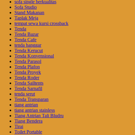
sofa single berkualitas
Sofa Studio
Stand Makanan
Taplak Meja
tempat sewa kursi crossback
Tenda
Tenda Bazar
Tenda Cafe
tenda hanggar
Tenda Kerucut
Tenda Konvensional
Tenda Parasol
Tenda Plafon
Tenda Proyek
Tenda Roder
Tenda Sailtents
Tenda Sarnafil
tenda serut
Tenda Transparan
tiang antrian
tiang antrian stainless
Tiang Antrian Tali Bludru
Tiang Bendera
Tirai
Toilet Portable