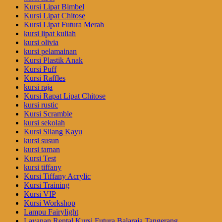
Kursi Lipat Bimbel
Kursi Lipat Chitose
Kursi Lipat Futura Merah
kursi lipat kuliah
kursi olivia
kursi pelamainan
Kursi Plastik Anak
Kursi Puff
Kursi Raffles
kursi raja
Kursi Rapat Lipat Chitose
kursi rustic
Kursi Scramble
kursi sekolah
Kursi Silang Kayu
kursi susun
kursi taman
Kursi Test
kursi tiffany
Kursi Tiffany Acrylic
Kursi Training
Kursi VIP
Kursi Workshop
Lampu Fairylight
Layanan Rental Kursi Futura Balaraja Tangerang