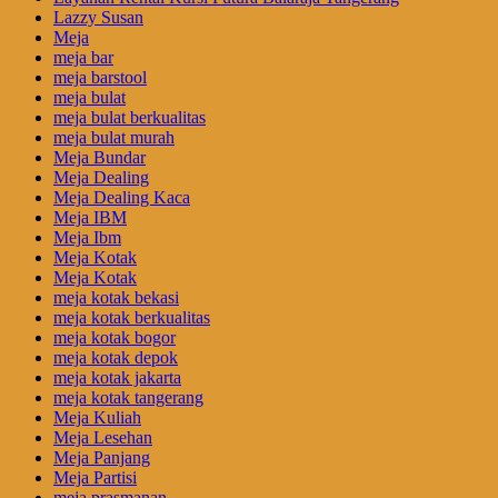
Lazzy Susan
Meja
meja bar
meja barstool
meja bulat
meja bulat berkualitas
meja bulat murah
Meja Bundar
Meja Dealing
Meja Dealing Kaca
Meja IBM
Meja Ibm
Meja Kotak
Meja Kotak
meja kotak bekasi
meja kotak berkualitas
meja kotak bogor
meja kotak depok
meja kotak jakarta
meja kotak tangerang
Meja Kuliah
Meja Lesehan
Meja Panjang
Meja Partisi
meja prasmanan