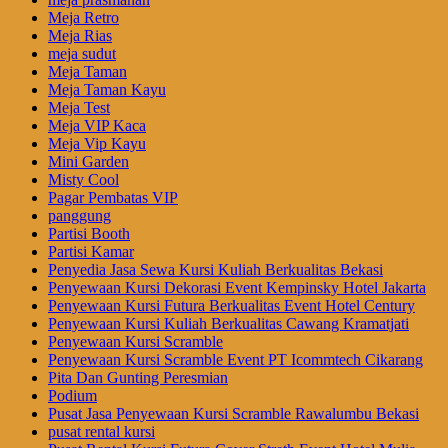
Meja Retro
Meja Rias
meja sudut
Meja Taman
Meja Taman Kayu
Meja Test
Meja VIP Kaca
Meja Vip Kayu
Mini Garden
Misty Cool
Pagar Pembatas VIP
panggung
Partisi Booth
Partisi Kamar
Penyedia Jasa Sewa Kursi Kuliah Berkualitas Bekasi
Penyewaan Kursi Dekorasi Event Kempinsky Hotel Jakarta
Penyewaan Kursi Futura Berkualitas Event Hotel Century
Penyewaan Kursi Kuliah Berkualitas Cawang Kramatjati
Penyewaan Kursi Scramble
Penyewaan Kursi Scramble Event PT Icommtech Cikarang
Pita Dan Gunting Peresmian
Podium
Pusat Jasa Penyewaan Kursi Scramble Rawalumbu Bekasi
pusat rental kursi