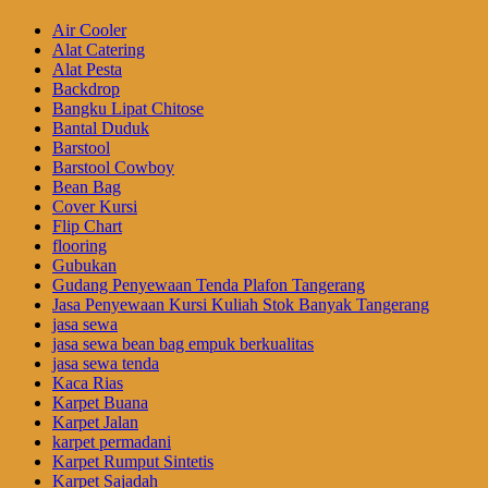
Air Cooler
Alat Catering
Alat Pesta
Backdrop
Bangku Lipat Chitose
Bantal Duduk
Barstool
Barstool Cowboy
Bean Bag
Cover Kursi
Flip Chart
flooring
Gubukan
Gudang Penyewaan Tenda Plafon Tangerang
Jasa Penyewaan Kursi Kuliah Stok Banyak Tangerang
jasa sewa
jasa sewa bean bag empuk berkualitas
jasa sewa tenda
Kaca Rias
Karpet Buana
Karpet Jalan
karpet permadani
Karpet Rumput Sintetis
Karpet Sajadah