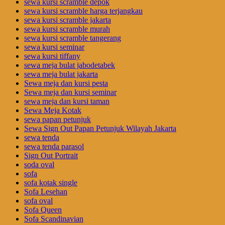
sewa kursi scramble depok
sewa kursi scramble harga terjangkau
sewa kursi scramble jakarta
sewa kursi scramble murah
sewa kursi scramble tangerang
sewa kursi seminar
sewa kursi tiffany
sewa meja bulat jabodetabek
sewa meja bulat jakarta
Sewa meja dan kursi pesta
Sewa meja dan kursi seminar
sewa meja dan kursi taman
Sewa Meja Kotak
sewa papan petunjuk
Sewa Sign Out Papan Petunjuk Wilayah Jakarta
sewa tenda
sewa tenda parasol
Sign Out Portrait
soda oval
sofa
sofa kotak single
Sofa Lesehan
sofa oval
Sofa Queen
Sofa Scandinavian