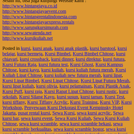
Selain itu, bisa juga kunjungi Website kami :
http://www.bintangjaya.co.id
http://www.bintangjayaevent.com
http://www.bintangrentalindonesia.com
http://www.bintangjayaexpress.rentals
http://www.sarungkursimurah.com
http://www.sewatenda.net
http://www.kursikuliah.net
Posted in
kursi
,
kursi anak
,
kursi anak plastik
,
kursi barstool
,
kursi
belajar
,
kursi bermeja
,
Kursi Bimbel
,
Kursi Bimbel Chitose
,
kursi
chiavari
,
kursi crossback
,
kursi dinner
,
kursi direktur
,
kursi futura
,
Kursi Futura Raja
,
kursi futura test
,
Kursi Ghost
,
Kursi Kampus
Chitose
,
kursi kayu
,
kursi kuliah
,
kursi kuliah futura merah
,
Kursi
Kuliah Lipat Chitose
,
kursi kuliah new futura merah
,
kursi lipat
,
Kursi Lipat Bimbel
,
Kursi Lipat Chitose
,
Kursi Lipat Futura Merah
,
kursi lipat kuliah
,
kursi olivia
,
kursi pelamainan
,
Kursi Plastik Anak
,
Kursi Puff
,
kursi raja
,
Kursi Rapat Lipat Chitose
,
kursi rustic
,
kursi
sekolah
,
Kursi Silang Kayu
,
kursi susun
,
kursi taman
,
Kursi Test
,
kursi tiffany
,
Kursi Tiffany Acrylic
,
Kursi Training
,
Kursi VIP
,
Kursi
Workshop
,
Penyewaan Kursi Dekorasi Event Kempinsky Hotel
Jakarta
,
pusat rental kursi
,
Sewa Kursi
,
sewa kursi acrylic
,
Sewa
kursi bar
,
sewa kursi event
,
Sewa Kursi Kuliah
,
Sewa Kursi Kuliah
Chitose
,
sewa kursi scramble
,
sewa kursi scramble bekasi
,
sewa
kursi scramble berkualitas
,
sewa kursi scramble bogor
,
sewa kursi