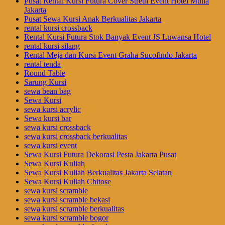
Pusat Rental Kursi Futura Cover Streth Event Hotel Mulia
Jakarta
Pusat Sewa Kursi Anak Berkualitas Jakarta
rental kursi crossback
Rental Kursi Futura Stok Banyak Event JS Luwansa Hotel
rental kursi silang
Rental Meja dan Kursi Event Graha Sucofindo Jakarta
rental tenda
Round Table
Sarung Kursi
sewa bean bag
Sewa Kursi
sewa kursi acrylic
Sewa kursi bar
sewa kursi crossback
sewa kursi crossback berkualitas
sewa kursi event
Sewa Kursi Futura Dekorasi Pesta Jakarta Pusat
Sewa Kursi Kuliah
Sewa Kursi Kuliah Berkualitas Jakarta Selatan
Sewa Kursi Kuliah Chitose
sewa kursi scramble
sewa kursi scramble bekasi
sewa kursi scramble berkualitas
sewa kursi scramble bogor