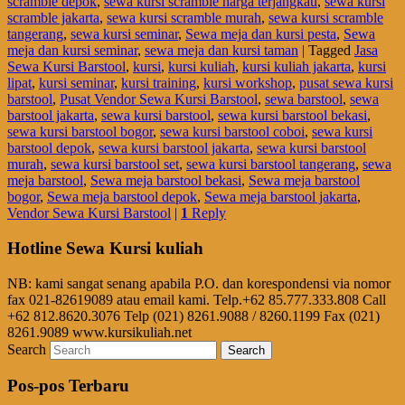
scramble depok
,
sewa kursi scramble harga terjangkau
,
sewa kursi
scramble jakarta
,
sewa kursi scramble murah
,
sewa kursi scramble
tangerang
,
sewa kursi seminar
,
Sewa meja dan kursi pesta
,
Sewa
meja dan kursi seminar
,
sewa meja dan kursi taman
|
Tagged
Jasa
Sewa Kursi Barstool
,
kursi
,
kursi kuliah
,
kursi kuliah jakarta
,
kursi
lipat
,
kursi seminar
,
kursi training
,
kursi workshop
,
pusat sewa kursi
barstool
,
Pusat Vendor Sewa Kursi Barstool
,
sewa barstool
,
sewa
barstool jakarta
,
sewa kursi barstool
,
sewa kursi barstool bekasi
,
sewa kursi barstool bogor
,
sewa kursi barstool coboi
,
sewa kursi
barstool depok
,
sewa kursi barstool jakarta
,
sewa kursi barstool
murah
,
sewa kursi barstool set
,
sewa kursi barstool tangerang
,
sewa
meja barstool
,
Sewa meja barstool bekasi
,
Sewa meja barstool
bogor
,
Sewa meja barstool depok
,
Sewa meja barstool jakarta
,
Vendor Sewa Kursi Barstool
|
1
Reply
Hotline Sewa Kursi kuliah
NB: kami sangat senang apabila P.O. dan korespondensi via nomor
fax 021-82619089 atau email kami. Telp.+62 85.777.333.808 Call
+62 812.8620.3076 Telp (021) 8261.9088 / 8260.1199 Fax (021)
8261.9089 www.kursikuliah.net
Search
Pos-pos Terbaru