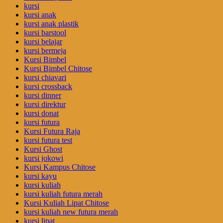
kursi
kursi anak
kursi anak plastik
kursi barstool
kursi belajar
kursi bermeja
Kursi Bimbel
Kursi Bimbel Chitose
kursi chiavari
kursi crossback
kursi dinner
kursi direktur
kursi donat
kursi futura
Kursi Futura Raja
kursi futura test
Kursi Ghost
kursi jokowi
Kursi Kampus Chitose
kursi kayu
kursi kuliah
kursi kuliah futura merah
Kursi Kuliah Lipat Chitose
kursi kuliah new futura merah
kursi lipat