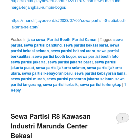
https://bintangjayaevent.com/2022/11/07/jasa-sewa-meja-ibm-
harga-terjangkau-rumpin-bogor/
https://mandirijayaevent.id/2023/07/05/sewa-partisi-r8-setiabudi-
jakarta-selatan/
Posted in
jasa sewa
,
Partisi Booth
,
Partisi Kamar
|
Tagged
sewa
partisi
,
sewa partisi bandung
,
sewa partisi bekasi barat
,
sewa
partisi bekasi selatan
,
sewa partisi bekasi utara
,
sewa partisi
berkualitas
,
sewa partisi booth bogor
,
sewa partisi booth foto
,
sewa partisi jakarta
,
sewa partisi jakarta barat
,
sewa partisi
jakarta pusat
,
sewa partisi jakarta selatan
,
sewa partisi jakarta
utara
,
sewa partisi kebayoran baru
,
sewa partisi kebayoran lama
,
sewa partisi murah
,
sewa partisi pancoran jakarta selatan
,
sewa
partisi tangerang
,
sewa partisi terbaik
,
sewa partisi terlengkap
|
1
Reply
Sewa Partisi R8 Kawasan
1
Industri Marunda Center
Bekasi