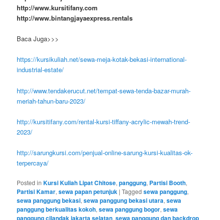
http://www.kursitifany.com
http://www.bintangjayaexpress.rentals
Baca Juga>>>
https://kursikuliah.net/sewa-meja-kotak-bekasi-international-
industrial-estate/
http://www.tendakerucut.net/tempat-sewa-tenda-bazar-murah-
meriah-tahun-baru-2023/
http://kursitifany.com/rental-kursi-tiffany-acrylic-mewah-trend-
2023/
http://sarungkursi.com/penjual-online-sarung-kursi-kualitas-ok-
terpercaya/
Posted in
Kursi Kuliah Lipat Chitose
,
panggung
,
Partisi Booth
,
Partisi Kamar
,
sewa papan petunjuk
|
Tagged
sewa panggung
,
sewa panggung bekasi
,
sewa panggung bekasi utara
,
sewa
panggung berkualitas kokoh
,
sewa panggung bogor
,
sewa
panggung cilandak jakarta selatan
,
sewa panggung dan backdrop