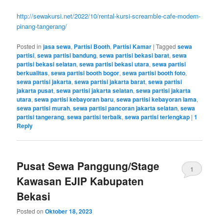
http://sewakursi.net/2022/10/rental-kursi-screamble-cafe-modern-
pinang-tangerang/
Posted in
jasa sewa
,
Partisi Booth
,
Partisi Kamar
|
Tagged
sewa
partisi
,
sewa partisi bandung
,
sewa partisi bekasi barat
,
sewa
partisi bekasi selatan
,
sewa partisi bekasi utara
,
sewa partisi
berkualitas
,
sewa partisi booth bogor
,
sewa partisi booth foto
,
sewa partisi jakarta
,
sewa partisi jakarta barat
,
sewa partisi
jakarta pusat
,
sewa partisi jakarta selatan
,
sewa partisi jakarta
utara
,
sewa partisi kebayoran baru
,
sewa partisi kebayoran lama
,
sewa partisi murah
,
sewa partisi pancoran jakarta selatan
,
sewa
partisi tangerang
,
sewa partisi terbaik
,
sewa partisi terlengkap
|
1
Reply
Pusat Sewa Panggung/Stage
1
Kawasan EJIP Kabupaten
Bekasi
Posted on
Oktober 18, 2023