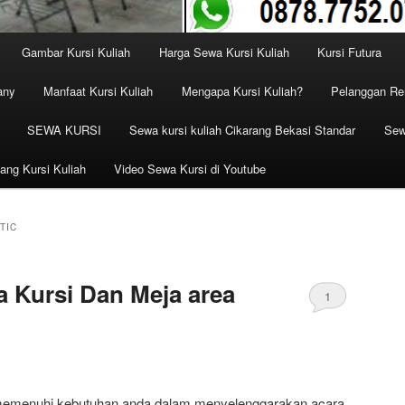
Gambar Kursi Kuliah
Harga Sewa Kursi Kuliah
Kursi Futura
any
Manfaat Kursi Kuliah
Mengapa Kursi Kuliah?
Pelanggan Ren
SEWA KURSI
Sewa kursi kuliah Cikarang Bekasi Standar
Sew
ang Kursi Kuliah
Video Sewa Kursi di Youtube
TIC
 Kursi Dan Meja area
1
 memenuhi kebutuhan anda dalam menyelenggarakan acara