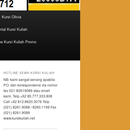
Kursi Olivia
tal Kursi Kuliah
a Kursi Kuliah Promo
HOTLINE SEWA KURSI KULIAH
NB: kami sangat senang apabila
P.O. dan korespondensi via nomor
fax 021-82619089 atau email
kami. Telp.+62 85.777.333.808
Call +62 812.8620.3076 Telp
(021) 8261.9088 / 8260.1199 Fax
(021) 8261.9089
www.kursikuliah.net