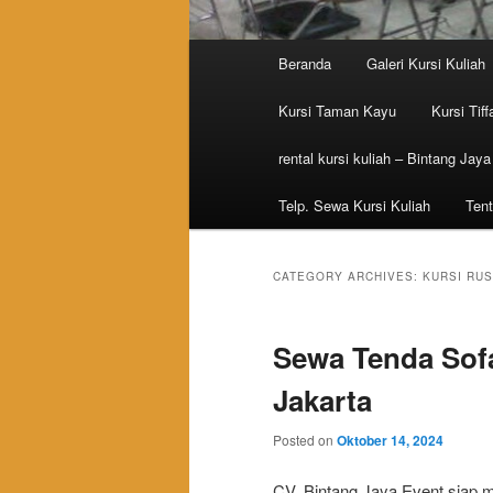
Main menu
Beranda
Galeri Kursi Kuliah
Skip to primary content
Skip to secondary content
Kursi Taman Kayu
Kursi Tiff
rental kursi kuliah – Bintang Jaya
Telp. Sewa Kursi Kuliah
Tent
CATEGORY ARCHIVES:
KURSI RUS
Sewa Tenda Sofa
Jakarta
Posted on
Oktober 14, 2024
CV. Bintang Jaya Event siap