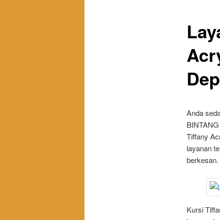
Lay
Acr
Dep
Anda seda
BINTANG J
Tiffany Ac
layanan te
berkesan.
Kursi Tiff