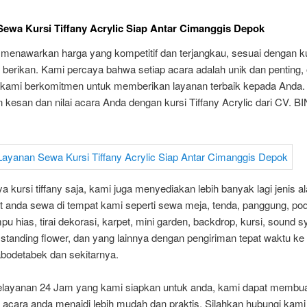
ewa Kursi Tiffany Acrylic Siap Antar Cimanggis Depok
 menawarkan harga yang kompetitif dan terjangkau, sesuai dengan ku
berikan. Kami percaya bahwa setiap acara adalah unik dan penting, 
u kami berkomitmen untuk memberikan layanan terbaik kepada Anda.
 kesan dan nilai acara Anda dengan kursi Tiffany Acrylic dari CV. 
a kursi tiffany saja, kami juga menyediakan lebih banyak lagi jenis al
t anda sewa di tempat kami seperti sewa meja, tenda, panggung, po
ampu hias, tirai dekorasi, karpet, mini garden, backdrop, kursi, sound 
 standing flower, dan yang lainnya dengan pengiriman tepat waktu ke
abodetabek dan sekitarnya.
layanan 24 Jam yang kami siapkan untuk anda, kami dapat membua
 acara anda menajdi lebih mudah dan praktis. Silahkan hubungi kami