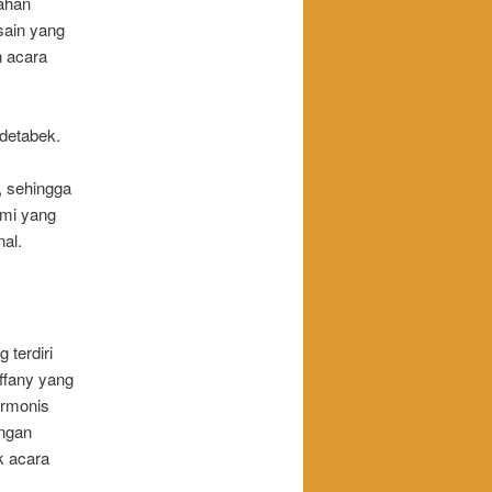
bahan
sain yang
n acara
detabek.
, sehingga
ami yang
al.
 terdiri
iffany yang
armonis
engan
k acara