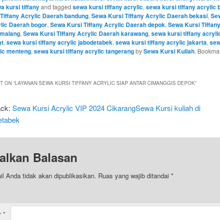
a kursi tiffany
and tagged
sewa kursi tiffany acrylic
,
sewa kursi tiffany acrylic 
Tiffany Acrylic Daerah bandung
,
Sewa Kursi Tiffany Acrylic Daerah bekasi
,
Se
ylic Daerah bogor
,
Sewa Kursi Tiffany Acrylic Daerah depok
,
Sewa Kursi Tiffany
imalang
,
Sewa Kursi Tiffany Acrylic Daerah karawang
,
sewa kursi tiffany acryl
at
,
sewa kursi tiffany acrylic jabodetabek
,
sewa kursi tiffany acrylic jakarta
,
sew
ylic menteng
,
sewa kursi tiffany acrylic tangerang
by
Sewa Kursi Kuliah
. Bookmar
 ON “
LAYANAN SEWA KURSI TIFFANY ACRYLIC SIAP ANTAR CIMANGGIS DEPOK
”
ack:
Sewa Kursi Acrylic VIP 2024 CikarangSewa Kursi kuliah di
etabek
alkan Balasan
l Anda tidak akan dipublikasikan.
Ruas yang wajib ditandai
*
r
*