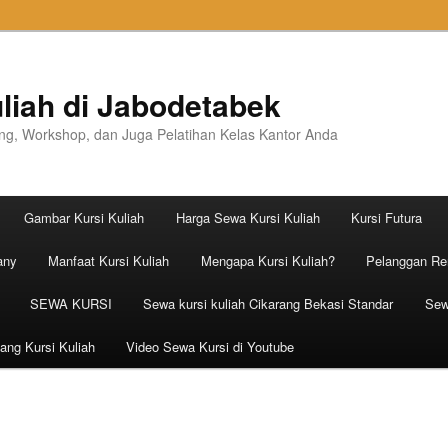
liah di Jabodetabek
ning, Workshop, dan Juga Pelatihan Kelas Kantor Anda
Gambar Kursi Kuliah
Harga Sewa Kursi Kuliah
Kursi Futura
any
Manfaat Kursi Kuliah
Mengapa Kursi Kuliah?
Pelanggan Ren
SEWA KURSI
Sewa kursi kuliah Cikarang Bekasi Standar
Sew
ang Kursi Kuliah
Video Sewa Kursi di Youtube