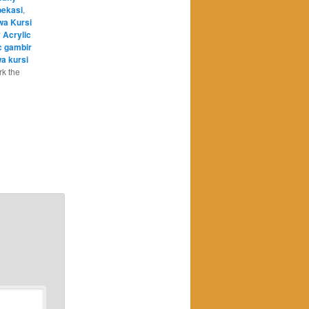
bekasi
,
wa Kursi
 Acrylic
ic gambir
a kursi
k the