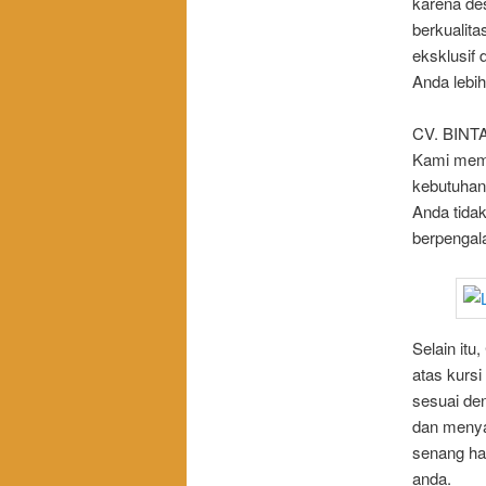
karena des
berkualit
eksklusif 
Anda lebi
CV. BINTA
Kami memil
kebutuhan
Anda tida
berpengal
Selain itu
atas kursi
sesuai de
dan menya
senang ha
anda.