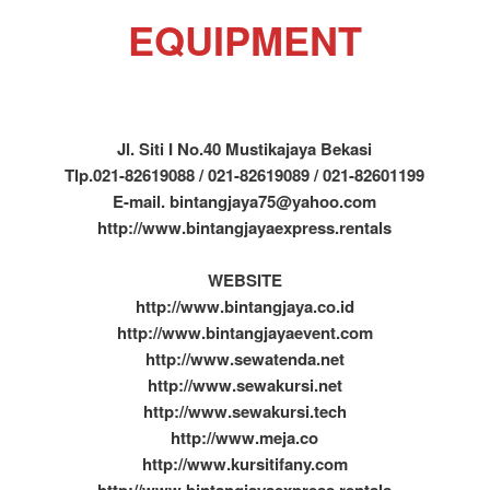
EQUIPMENT
Jl. Siti I No.40 Mustikajaya Bekasi
Tlp.021-82619088 / 021-82619089 / 021-82601199
E-mail. bintangjaya75@yahoo.com
http://www.bintangjayaexpress.rentals
WEBSITE
http://www.bintangjaya.co.id
http://www.bintangjayaevent.com
http://www.sewatenda.net
http://www.sewakursi.net
http://www.sewakursi.tech
http://www.meja.co
http://www.kursitifany.com