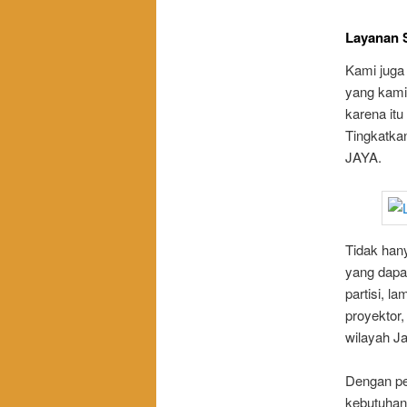
Layanan S
Kami juga
yang kami 
karena it
Tingkatkan
JAYA.
Tidak hany
yang dapa
partisi, l
proyektor,
wilayah J
Dengan pe
kebutuhan