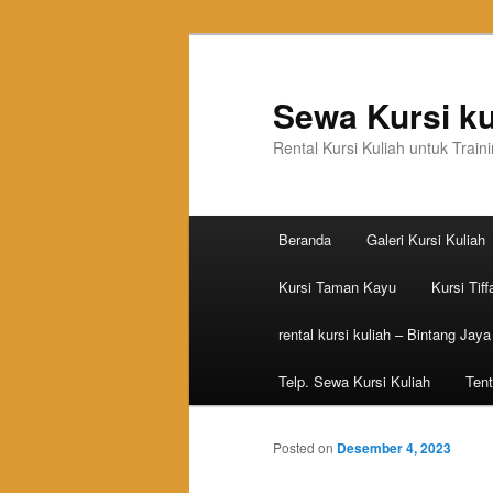
Sewa Kursi ku
Rental Kursi Kuliah untuk Trai
Main menu
Beranda
Galeri Kursi Kuliah
Skip to primary content
Skip to secondary content
Kursi Taman Kayu
Kursi Tiff
rental kursi kuliah – Bintang Jaya
Telp. Sewa Kursi Kuliah
Tent
Posted on
Desember 4, 2023