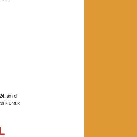
24 jam di
baik untuk
L