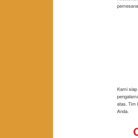
pemesanan 
Kami siap
pengalama
atas. Tim
Anda.