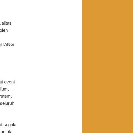
alitas
oleh
BINTANG
at event
dium,
system,
 seluruh
t segala
 untuk