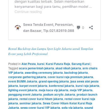
Rental Backdrop dan Lampu Spot Light Jakarta untuk Tampilan
Event yang Lebih Profesional
Posted in
Alat Pesta
,
kursi
,
Kursi Futura Raja
,
Sarung Kursi
|
Tagged
acara pemerintah jakarta
,
akad nikah jakarta
,
arm chairs
VIP jakarta
,
awarding ceremony jakarta
,
backdrop jakarta
,
corporate gathering jakarta
,
cover kursi raja premium jakarta
,
event BUMN Jakarta
,
grand opening jakarta
,
jasa sewa alat pesta
jakarta
,
karpet event jakarta
,
konferensi jakarta
,
kursi raja jakarta
,
lighting event jakarta
,
meja kaca vip jakarta
,
meja VIP jakarta
,
panggung event Jakarta
,
podium acrylic Jakarta
,
product launch
jakarta
,
rental cover kursi hitam jakarta
,
rental cover kursi raja
jakarta
,
seminar jakarta
,
Sewa Cover Hitam Ketat Kursi Raja
Jakarta
,
sewa cover kursi VIP jakarta
,
sofa vip jakarta
,
sound