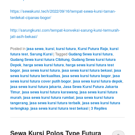
https://sewakursi.tech/2022/09/16/tempat-sewa-kursi-taman-
terdekat-cipanas-bogor/
http://sarungkursi.com/tempat-konveksi-sarung-kursi-termurah-
jati-asih-bekasi/
Posted in
jasa sewa
,
kursi
,
kursi futura
,
Kursi Futura Raja
,
kursi
futura test
,
Sarung Kursi
|
Tagged
Gudang Sewa kursi futura
,
Gudang Sewa kursi futura Cibitung
,
Gudang Sewa kursi futura
Depok
,
harga sewa kursi futura
,
harga sewa kursi futura test
bogor
,
jasa sewa kursi futura
,
jasa sewa kursi futura bekasi
,
jasa
sewa kursi futura berkualitas
,
jasa sewa kursi futura bogor
,
jasa
sewa kursi futura cover putih bogor
,
jasa sewa kursi futura depok
,
jasa sewa kursi futura jakarta
,
Jasa Sewa Kursi Futura Jakarta
Timur
,
jasa sewa kursi futura karawang
,
jasa sewa kursi futura
murah
,
jasa sewa kursi futura rumbai
,
jasa sewa kursi futura
tangerang
,
jasa sewa kursi futura terbaik
,
jasa sewa kursi futura
terlengkap
,
jasa sewa kursi futura test bekasi
|
3
Replies
Sewa Kursi Polos Type Futura