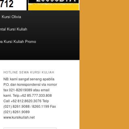
Kursi Olivia
tal Kursi Kuliah
a Kursi Kuliah Promo
HOTLINE SEWA KURSI KULIAH
NB: kami sangat senang apabila
P.O. dan korespondensi via nomor
fax 021-82619089 atau email
kami. Telp.+62 85.777.333.808
Call +62 812.8620.3076 Telp
(021) 8261.9088 / 8260.1199 Fax
(021) 8261.9089
www.kursikuliah.net