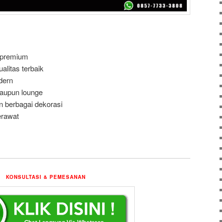
 premium
alitas terbaik
dern
aupun lounge
 berbagai dekorasi
erawat
KONSULTASI & PEMESANAN