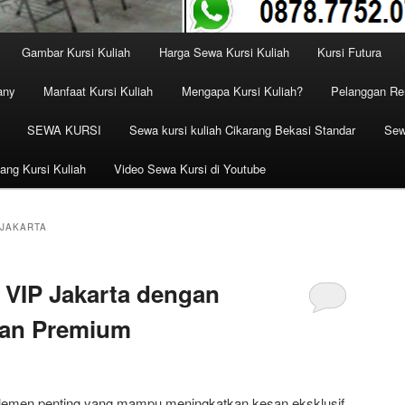
Gambar Kursi Kuliah
Harga Sewa Kursi Kuliah
Kursi Futura
any
Manfaat Kursi Kuliah
Mengapa Kursi Kuliah?
Pelanggan Ren
SEWA KURSI
Sewa kursi kuliah Cikarang Bekasi Standar
Sew
ang Kursi Kuliah
Video Sewa Kursi di Youtube
 JAKARTA
 VIP Jakarta dengan
dan Premium
elemen penting yang mampu meningkatkan kesan eksklusif