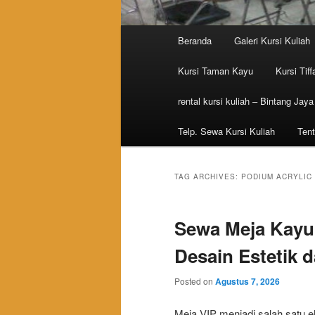
Main menu
Beranda
Galeri Kursi Kuliah
Skip to primary content
Skip to secondary content
Kursi Taman Kayu
Kursi Tiff
rental kursi kuliah – Bintang Jaya
Telp. Sewa Kursi Kuliah
Tent
TAG ARCHIVES:
PODIUM ACRYLIC
Sewa Meja Kayu
Desain Estetik 
Posted on
Agustus 7, 2026
Meja VIP menjadi salah satu 