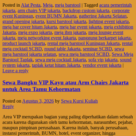
Posted in
Alat Pesta
,
Meja
,
meja barstool
|
Tagged
acara pemerintah
jakarta
,
arm chairs VIP jakarta
,
backdrop custom jakarta
,
corporate
event Kuningan
,
event BUMN Jakarta
,
gathering Jakarta Selatan
,
grand opening jakarta
,
kursi barstool jakarta
,
lighting event jakarta
,
meja bar cover hitam Jakarta
,
meja bar event jakarta
,
meja exhibition
Jakarta
,
meja expo jakarta
,
meja ibm jakarta
,
meja lounge event
jakarta
,
meja networking event Jakarta
,
panggung berkarpet jakarta
,
product launch jakarta
,
rental meja barstool Kuningan Jakarta
,
rental
meja cocktail SCBD
,
round table Jakarta
,
seminar SCBD
,
sewa
meja barstool jakarta selatan
,
sewa meja barstool SCBD
,
Sewa Meja
Barstool Taplak
,
sewa meja cocktail Jakarta
,
sofa vip jakarta
,
sound
system jakarta
,
taplak ketat hitam Jakarta
,
vendor event jakarta
|
Leave a reply
Sewa Bangku VIP Kayu atau Arm Chairs Jakarta
untuk Area Tamu Kehormatan
Posted on
Agustus 3, 2026
by
Sewa Kursi Kuliah
Reply
Area VIP merupakan bagian yang paling diperhatikan dalam sebuah
acara karena digunakan oleh tamu kehormatan, narasumber, pejabat,
maupun pimpinan perusahaan. Karena itulah, banyak perusahaan,
instansi pemerintah, BUMN, hotel, event organizer, hingga