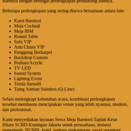
Barstool dengan berbagai perlengkapan pendukung lainnya.
Beberapa perlengkapan yang sering disewa bersamaan antara lain:
Kursi Barstool
Meja Cocktail
Meja IBM
Round Table
Sofa VIP
Arm Chairs VIP
Panggung Berkarpet
Backdrop Custom
Podium Acrylic
TV LED
Sound System
Lighting Event
Tenda Sarnafil
Tiang Antrian Stainless (Q-Line)
Selain melengkapi kebutuhan acara, kombinasi perlengkapan
tersebut membantu menciptakan venue yang lebih nyaman, modern,
dan profesional.
Kami menyediakan layanan Sewa Meja Barstool Taplak Ketat
Hitam SCBD Kuningan Jakarta untuk perusahaan, instansi
pemerintah, BUMN, hotel, gedung perkantoran, event organizer,