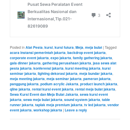
Posted in
Alat Pesta
,
kursi
,
kursi futura
,
Meja
,
meja bulat
|
Tagged
acara instansi pemerintah jakarta
,
backdrop event jakarta
,
corporate event jakarta
,
expo jakarta
,
family gathering jakarta
,
gala dinner jakarta
,
gathering perusahaan jakarta
,
jasa sewa alat
pesta jakarta
,
konferensi jakarta
,
kursi meeting jakarta
,
kursi
seminar jakarta
,
lighting dekorasi jakarta
,
meja bundar jakarta
,
meja meeting jakarta
,
meja seminar jakarta
,
pameran jakarta
,
panggung jakarta
,
podium acrylic Jakarta
,
product launch jakarta
,
qline jakarta
,
rental kursi event jakarta
,
rental meja bulat jakarta
,
Sewa Kursi Event dan Meja Bulat Jakarta
,
sewa kursi event
jakarta
,
sewa meja bulat jakarta
,
sound system jakarta
,
table
runner jakarta
,
taplak meja premium jakarta
,
tv led jakarta
,
vendor
event jakarta
,
workshop jakarta
|
Leave a reply