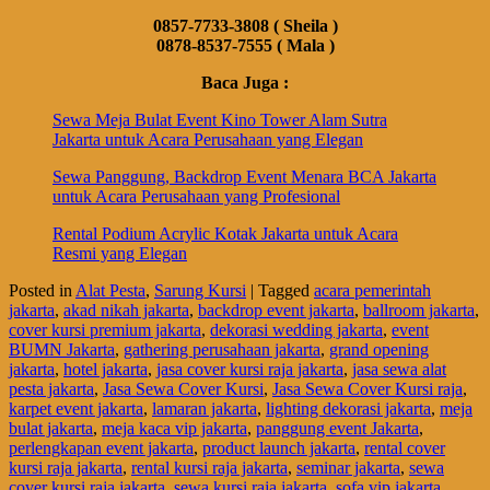
0857-7733-3808 ( Sheila )
0878-8537-7555 ( Mala )
Baca Juga :
Sewa Meja Bulat Event Kino Tower Alam Sutra
Jakarta untuk Acara Perusahaan yang Elegan
Sewa Panggung, Backdrop Event Menara BCA Jakarta
untuk Acara Perusahaan yang Profesional
Rental Podium Acrylic Kotak Jakarta untuk Acara
Resmi yang Elegan
Posted in
Alat Pesta
,
Sarung Kursi
|
Tagged
acara pemerintah
jakarta
,
akad nikah jakarta
,
backdrop event jakarta
,
ballroom jakarta
,
cover kursi premium jakarta
,
dekorasi wedding jakarta
,
event
BUMN Jakarta
,
gathering perusahaan jakarta
,
grand opening
jakarta
,
hotel jakarta
,
jasa cover kursi raja jakarta
,
jasa sewa alat
pesta jakarta
,
Jasa Sewa Cover Kursi
,
Jasa Sewa Cover Kursi raja
,
karpet event jakarta
,
lamaran jakarta
,
lighting dekorasi jakarta
,
meja
bulat jakarta
,
meja kaca vip jakarta
,
panggung event Jakarta
,
perlengkapan event jakarta
,
product launch jakarta
,
rental cover
kursi raja jakarta
,
rental kursi raja jakarta
,
seminar jakarta
,
sewa
cover kursi raja jakarta
,
sewa kursi raja jakarta
,
sofa vip jakarta
,