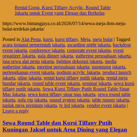
Rental Gong, Kursi Tiffany Acrylic, Round Table
Jakarta untuk Event yang Elegan dan Berkelas
https://www.bintangjaya.co.id/2026/07/14/sewa-meja-ibm-meja-
bulat-terdekat-jakarta/
Posted in
Alat Pesta
,
kursi
,
kursi tiffany
,
Meja
,
meja bulat
|
Tagged
acara instansi pemerintah jakarta
,
awarding night jakarta
,
backdrop
event jakarta
,
conference jakarta
,
corporate event jakarta
,
event
organizer Jakarta
,
gala dinner jakarta
,
gathering perusahaan jakarta
,
jasa sewa alat pesta jakarta
,
lighting dekorasi jakarta
,
media
gathering jakarta
,
meeting perusahaan jakarta
,
panggung jakarta
,
perlengkapan event jakarta
,
podium acrylic Jakarta
,
product launch
jakarta
,
qline jakarta
,
rental kursi tiffany putih jakarta
,
rental meja
bundar jakarta
,
round table event jakarta
,
seminar jakarta
,
sewa kursi
tiffany putih jakarta
,
Sewa Kursi Tiffany Putih Round Table Sinar
Mas Jakarta
,
sewa kursi tiffany sinar mas jakarta
,
sewa round table
jakarta
,
sofa vip jakarta
,
sound system jakarta
,
table runner jakarta
,
taplak meja premium jakarta
,
tv led jakarta
,
vendor event jakarta
|
Leave a reply
Sewa Round Table dan Kursi Tiffany Putih
Kuningan Jaksel untuk Area Dining yang Elegan