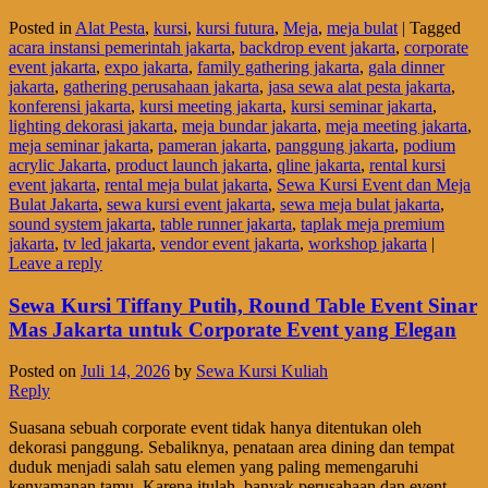
Posted in
Alat Pesta
,
kursi
,
kursi futura
,
Meja
,
meja bulat
|
Tagged
acara instansi pemerintah jakarta
,
backdrop event jakarta
,
corporate
event jakarta
,
expo jakarta
,
family gathering jakarta
,
gala dinner
jakarta
,
gathering perusahaan jakarta
,
jasa sewa alat pesta jakarta
,
konferensi jakarta
,
kursi meeting jakarta
,
kursi seminar jakarta
,
lighting dekorasi jakarta
,
meja bundar jakarta
,
meja meeting jakarta
,
meja seminar jakarta
,
pameran jakarta
,
panggung jakarta
,
podium
acrylic Jakarta
,
product launch jakarta
,
qline jakarta
,
rental kursi
event jakarta
,
rental meja bulat jakarta
,
Sewa Kursi Event dan Meja
Bulat Jakarta
,
sewa kursi event jakarta
,
sewa meja bulat jakarta
,
sound system jakarta
,
table runner jakarta
,
taplak meja premium
jakarta
,
tv led jakarta
,
vendor event jakarta
,
workshop jakarta
|
Leave a reply
Sewa Kursi Tiffany Putih, Round Table Event Sinar
Mas Jakarta untuk Corporate Event yang Elegan
Posted on
Juli 14, 2026
by
Sewa Kursi Kuliah
Reply
Suasana sebuah corporate event tidak hanya ditentukan oleh
dekorasi panggung. Sebaliknya, penataan area dining dan tempat
duduk menjadi salah satu elemen yang paling memengaruhi
kenyamanan tamu. Karena itulah, banyak perusahaan dan event