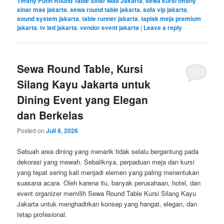
Tiffany Putih Round Table Sinar Mas Jakarta
,
sewa kursi tiffany
sinar mas jakarta
,
sewa round table jakarta
,
sofa vip jakarta
,
sound system jakarta
,
table runner jakarta
,
taplak meja premium
jakarta
,
tv led jakarta
,
vendor event jakarta
|
Leave a reply
Sewa Round Table, Kursi
Silang Kayu Jakarta untuk
Dining Event yang Elegan
dan Berkelas
Posted on
Juli 8, 2026
Sebuah area dining yang menarik tidak selalu bergantung pada
dekorasi yang mewah. Sebaliknya, perpaduan meja dan kursi
yang tepat sering kali menjadi elemen yang paling menentukan
suasana acara. Oleh karena itu, banyak perusahaan, hotel, dan
event organizer memilih Sewa Round Table Kursi Silang Kayu
Jakarta untuk menghadirkan konsep yang hangat, elegan, dan
tetap profesional.