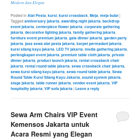
Modern dan Elegan
Posted in
Alat Pesta
,
kursi
,
kursi crossback
,
Meja
,
meja bulat
|
Tagged
anniversary jakarta
,
awarding night jakarta
,
backdrop
event jakarta
,
centerpiece flower jakarta
,
corporate gathering
jakarta
,
decorative lighting jakarta
,
family gathering jakarta
,
furniture event premium jakarta
,
gala dinner jakarta
,
garden party
jakarta
,
jasa sewa alat pesta jakarta
,
karpet permadani jakarta
,
kursi silang kayu jakarta
,
LED TV jakarta
,
media gathering jakarta
,
perlengkapan event jakarta
,
premium table cloth jakarta
,
private
dinner jakarta
,
product launch jakarta
,
rental crossback chair
jakarta
,
rental round table jakarta
,
sewa crossback chair jakarta
,
sewa kursi silang kayu jakarta
,
sewa round table jakarta
,
Sewa
Round Table Kursi Silang Kayu Jakarta
,
sound system jakarta
,
stage jakarta
,
table runner jakarta
,
vendor event jakarta
,
VIP
hospitality jakarta
,
VIP sofa jakarta
|
Leave a reply
Sewa Arm Chairs VIP Event
Kemensos Jakarta untuk
Acara Resmi yang Elegan