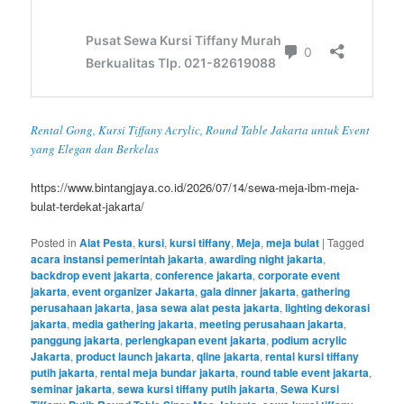
Rental Gong, Kursi Tiffany Acrylic, Round Table Jakarta untuk Event
yang Elegan dan Berkelas
https://www.bintangjaya.co.id/2026/07/14/sewa-meja-ibm-meja-
bulat-terdekat-jakarta/
Posted in
Alat Pesta
,
kursi
,
kursi tiffany
,
Meja
,
meja bulat
|
Tagged
acara instansi pemerintah jakarta
,
awarding night jakarta
,
backdrop event jakarta
,
conference jakarta
,
corporate event
jakarta
,
event organizer Jakarta
,
gala dinner jakarta
,
gathering
perusahaan jakarta
,
jasa sewa alat pesta jakarta
,
lighting dekorasi
jakarta
,
media gathering jakarta
,
meeting perusahaan jakarta
,
panggung jakarta
,
perlengkapan event jakarta
,
podium acrylic
Jakarta
,
product launch jakarta
,
qline jakarta
,
rental kursi tiffany
putih jakarta
,
rental meja bundar jakarta
,
round table event jakarta
,
seminar jakarta
,
sewa kursi tiffany putih jakarta
,
Sewa Kursi