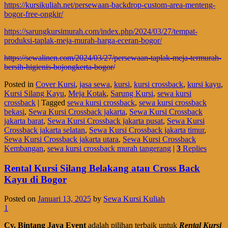
https://kursikuliah.net/persewaan-backdrop-custom-area-menteng-
bogor-free-ongkir/
https://sarungkursimurah.com/index.php/2024/03/27/tempat-
produksi-taplak-meja-murah-harga-eceran-bogor/
https://sewalinen.com/2024/03/27/persewaan-taplak-meja-termurah-
bersih-higienis-bojongkerta-bogor/
Posted in
Cover Kursi
,
jasa sewa
,
kursi
,
kursi crossback
,
kursi kayu
,
Kursi Silang Kayu
,
Meja Kotak
,
Sarung Kursi
,
sewa kursi
crossback
|
Tagged
sewa kursi crossback
,
sewa kursi crossback
bekasi
,
Sewa Kursi Crossback jakarta
,
Sewa Kursi Crossback
jakarta barat
,
Sewa Kursi Crossback jakarta pusat
,
Sewa Kursi
Crossback jakarta selatan
,
Sewa Kursi Crossback jakarta timur
,
Sewa Kursi Crossback jakarta utara
,
Sewa Kursi Crossback
Kembangan
,
sewa kursi crossback murah tangerang
|
3
Replies
Rental Kursi Silang Belakang atau Cross Back
Kayu di Bogor
Posted on
Januari 13, 2025
by
Sewa Kursi Kuliah
1
Cv. Bintang Jaya Event
adalah pilihan terbaik untuk
Rental Kursi