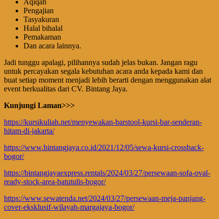
Aqiqah
Pengajian
Tasyakuran
Halal bihalal
Pemakaman
Dan acara lainnya.
Jadi tunggu apalagi, pilihannya sudah jelas bukan. Jangan ragu
untuk percayakan segala kebutuhan acara anda kepada kami dan
buat setiap moment menjadi lebih berarti dengan menggunakan alat
event berkualitas dari CV. Bintang Jaya.
Kunjungi Laman>>>
https://kursikuliah.net/menyewakan-barstool-kursi-bar-senderan-
hitam-di-jakarta/
https://www.bintangjaya.co.id/2021/12/05/sewa-kursi-crossback-
bogor/
https://bintangjayaexpress.rentals/2024/03/27/persewaan-sofa-oval-
ready-stock-area-batutulis-bogor/
https://www.sewatenda.net/2024/03/27/persewaan-meja-panjang-
cover-eksklusif-wilayah-margajaya-bogor/