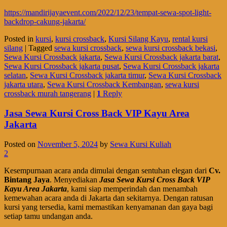
https://mandirijayaevent.com/2022/12/23/tempat-sewa-spot-light-
backdrop-cakung-jakarta/
Posted in
kursi
,
kursi crossback
,
Kursi Silang Kayu
,
rental kursi
silang
|
Tagged
sewa kursi crossback
,
sewa kursi crossback bekasi
,
Sewa Kursi Crossback jakarta
,
Sewa Kursi Crossback jakarta barat
,
Sewa Kursi Crossback jakarta pusat
,
Sewa Kursi Crossback jakarta
selatan
,
Sewa Kursi Crossback jakarta timur
,
Sewa Kursi Crossback
jakarta utara
,
Sewa Kursi Crossback Kembangan
,
sewa kursi
crossback murah tangerang
|
1
Reply
Jasa Sewa Kursi Cross Back VIP Kayu Area
Jakarta
Posted on
November 5, 2024
by
Sewa Kursi Kuliah
2
Kesempurnaan acara anda dimulai dengan sentuhan elegan dari
Cv.
Bintang Jaya
. Menyediakan
Jasa Sewa Kursi Cross Back VIP
Kayu Area Jakarta
, kami siap memperindah dan menambah
kemewahan acara anda di Jakarta dan sekitarnya. Dengan ratusan
kursi yang tersedia, kami memastikan kenyamanan dan gaya bagi
setiap tamu undangan anda.