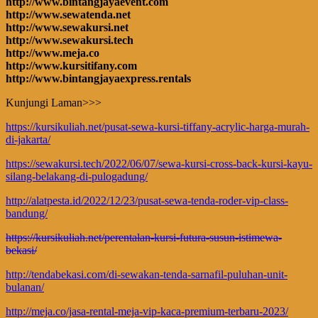
http://www.bintangjayaevent.com
http://www.sewatenda.net
http://www.sewakursi.net
http://www.sewakursi.tech
http://www.meja.co
http://www.kursitifany.com
http://www.bintangjayaexpress.rentals
Kunjungi Laman>>>
https://kursikuliah.net/pusat-sewa-kursi-tiffany-acrylic-harga-murah-
di-jakarta/
https://sewakursi.tech/2022/06/07/sewa-kursi-cross-back-kursi-kayu-
silang-belakang-di-pulogadung/
http://alatpesta.id/2022/12/23/pusat-sewa-tenda-roder-vip-class-
bandung/
https://kursikuliah.net/perentalan-kursi-futura-susun-istimewa-
bekasi/
http://tendabekasi.com/di-sewakan-tenda-sarnafil-puluhan-unit-
bulanan/
http://meja.co/jasa-rental-meja-vip-kaca-premium-terbaru-2023/