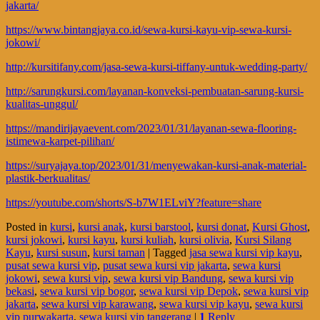
jakarta/
https://www.bintangjaya.co.id/sewa-kursi-kayu-vip-sewa-kursi-
jokowi/
http://kursitifany.com/jasa-sewa-kursi-tiffany-untuk-wedding-party/
http://sarungkursi.com/layanan-konveksi-pembuatan-sarung-kursi-
kualitas-unggul/
https://mandirijayaevent.com/2023/01/31/layanan-sewa-flooring-
istimewa-karpet-pilihan/
https://suryajaya.top/2023/01/31/menyewakan-kursi-anak-material-
plastik-berkualitas/
https://youtube.com/shorts/S-b7W1ELviY?feature=share
Posted in
kursi
,
kursi anak
,
kursi barstool
,
kursi donat
,
Kursi Ghost
,
kursi jokowi
,
kursi kayu
,
kursi kuliah
,
kursi olivia
,
Kursi Silang
Kayu
,
kursi susun
,
kursi taman
|
Tagged
jasa sewa kursi vip kayu
,
pusat sewa kursi vip
,
pusat sewa kursi vip jakarta
,
sewa kursi
jokowi
,
sewa kursi vip
,
sewa kursi vip Bandung
,
sewa kursi vip
bekasi
,
sewa kursi vip bogor
,
sewa kursi vip Depok
,
sewa kursi vip
jakarta
,
sewa kursi vip karawang
,
sewa kursi vip kayu
,
sewa kursi
vip purwakarta
,
sewa kursi vip tangerang
|
1
Reply