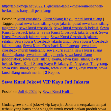
http://taplakmeja.net/2022/11/grosiran-taplak-meja-kain-spandek-
berkualitas-hanya-di-pemalang/
Posted in
kursi crossback
,
Kursi Silang Kayu
,
rental kursi silang
|
Tagged
pusat sewa kursi silang kayu jakarta
,
pusat sewa kursi silang
tangerang
,
sewa kursi crossback
,
sewa kursi crossback bekasi
,
Sewa
Kursi Crossback jakarta
,
Sewa Kursi Crossback jakarta barat
,
Sewa
Kursi Crossback jakarta pusat
,
Sewa Kursi Crossback jakarta
selatan
,
Sewa Kursi Crossback jakarta timur
,
Sewa Kursi Crossback
jakarta utara
,
Sewa Kursi Crossback Kembangan
,
sewa kursi
crossback murah tangerang
,
sewa kursi silang
,
sewa kursi silang
daerah jakarta
,
sewa kursi silang depok
,
sewa kursi silang
jabodetabek
,
sewa kursi silang jakarta
,
sewa kursi silang jakarta
bekasi
,
Sewa Kursi Silang Kayu Belakang Di Neglasari Tangerang
,
sewa kursi silang kayu jakarta
,
sewa kursi silang kayu murah
,
sewa
kursi silang murah meriah
|
2
Replies
Sewa Kursi Jokowi VIP Kayu Jati Jakarta
Posted on
Juli 4, 2024
by
Sewa Kursi Kuliah
1
Gudang sewa kursi jokowi vip kayu jati Jakarta merupakan tempat
terbaik yang harus anda singgahi untuk mendapatkan produk sewa