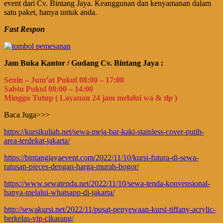
event dari Cv. Bintang Jaya. Keanggunan dan kenyamanan dalam
satu paket, hanya untuk anda.
Fast Respon
Jam Buka Kantor / Gudang Cv. Bintang Jaya :
Senin – Jum’at Pukul 08:00 – 17:00
Sabtu Pukul 08:00 – 14:00
Minggu Tutup ( Layanan 24 jam melalui wa & tlp )
Baca Juga>>>
https://kursikuliah.net/sewa-meja-bar-kaki-stainless-cover-putih-
area-terdekat-jakarta/
https://bintangjayaevent.com/2022/11/10/kursi-futura-di-sewa-
ratusan-pieces-dengan-harga-murah-bogor/
https://www.sewatenda.net/2022/11/10/sewa-tenda-konvensional-
hanya-melalui-whatsapp-di-jakarta/
http://sewakursi.net/2022/11/pusat-penyewaan-kursi-tiffany-acrylic-
berkelas-vip-cikarang/