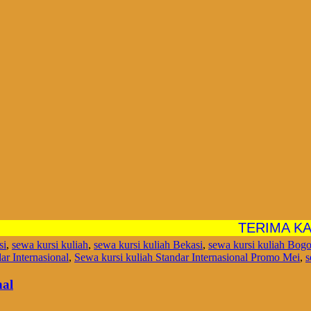
TERIMA KASIH 
si
,
sewa kursi kuliah
,
sewa kursi kuliah Bekasi
,
sewa kursi kuliah Bogo
ar Internasional
,
Sewa kursi kuliah Standar Internasional Promo Mei
,
s
nal