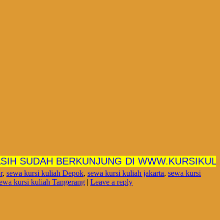
SUDAH BERKUNJUNG DI WWW.KURSIKULIAH.NE
r
,
sewa kursi kuliah Depok
,
sewa kursi kuliah jakarta
,
sewa kursi
ewa kursi kuliah Tangerang
|
Leave a reply