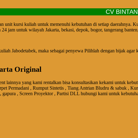
CV BINTANG JA
uan unit kursi kuliah untuk memenuhi kebutuhan di setiap daerahnya. K
h 24 jam untuk wilayah Jakarta, bekasi, depok, bogor, tangerang bant
liah Jabodetabek, maka sebagai penyewa Pilihlah dengan bijak agar ku
arta Original
nt lainnya yang kami rentalkan bisa konsultasikan kekami untuk kebut
rpet Permadani , Rumput Sintetis , Tiang Antrian Bludru & sabuk , Kur
 , gapura , Screen Proyektor , Partisi DLL hubungi kami untuk kebutuh