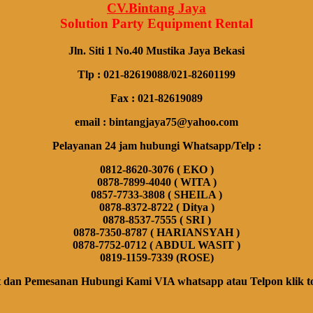
CV.Bintang Jaya
Solution Party Equipment
Rental
Jln. Siti 1 No.40 Mustika Jaya Bekasi
Tlp : 021-82619088/021-82601199
Fax : 021-82619089
email : bintangjaya75@yahoo.com
Pelayanan 24 jam hubungi Whatsapp/Telp :
0812-8620-3076 ( EKO )
0878-7899-4040 ( WITA )
0857-7733-3808 ( SHEILA )
0878-8372-8722 ( Ditya )
0878-8537-7555 ( SRI )
0878-7350-8787 ( HARIANSYAH )
0878-7752-0712 ( ABDUL WASIT )
0819-1159-7339 (ROSE)
 dan Pemesanan Hubungi Kami VIA whatsapp atau Telpon klik to