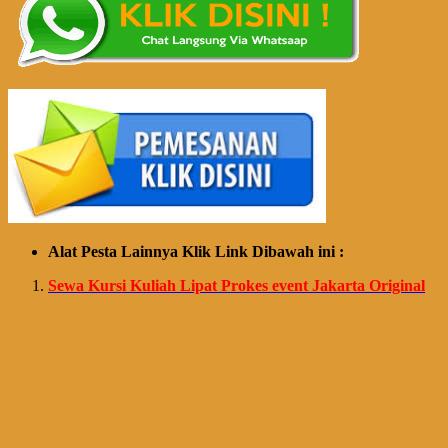
Alat Pesta Lainnya Klik Link Dibawah ini :
Sewa Kursi Kuliah Lipat Prokes event Jakarta Original