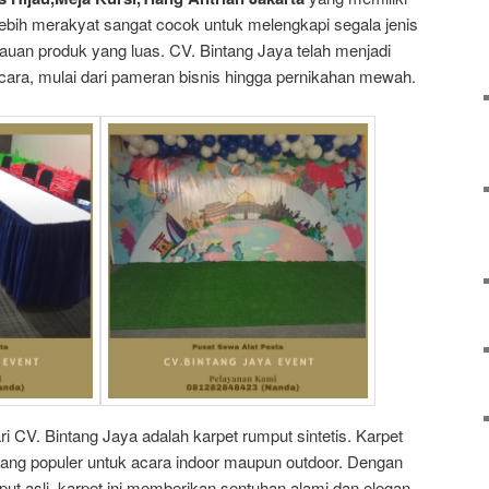
 lebih merakyat sangat cocok untuk melengkapi segala jenis
uan produk yang luas. CV. Bintang Jaya telah menjadi
acara, mulai dari pameran bisnis hingga pernikahan mewah.
i CV. Bintang Jaya adalah karpet rumput sintetis. Karpet
n yang populer untuk acara indoor maupun outdoor. Dengan
put asli, karpet ini memberikan sentuhan alami dan elegan