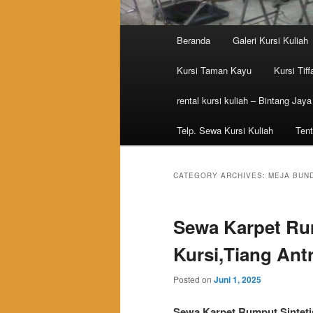
Main menu
Beranda
Galeri Kursi Kuliah
Skip to primary content
Skip to secondary content
Kursi Taman Kayu
Kursi Tiff
rental kursi kuliah – Bintang Jaya
Telp. Sewa Kursi Kuliah
Tent
CATEGORY ARCHIVES:
MEJA BUN
Sewa Karpet Rum
Kursi,Tiang Antr
Posted on
Juni 1, 2025
Sewa Karpet Rumput Sintetis