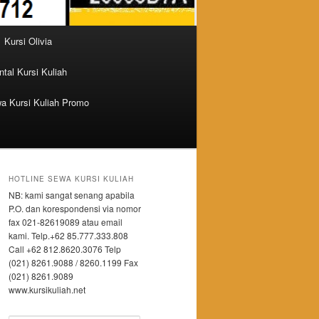
Kursi Olivia
tal Kursi Kuliah
a Kursi Kuliah Promo
HOTLINE SEWA KURSI KULIAH
NB: kami sangat senang apabila
P.O. dan korespondensi via nomor
fax 021-82619089 atau email
kami. Telp.+62 85.777.333.808
Call +62 812.8620.3076 Telp
(021) 8261.9088 / 8260.1199 Fax
(021) 8261.9089
www.kursikuliah.net