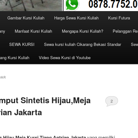
Gambar Kursi Kuliah
Harga Sewa Kursi Kuliah
Kursi Futura
any
Manfaat Kursi Kuliah
Mengapa Kursi Kuliah?
Pelanggan Ren
SEWA KURSI
Sewa kursi kuliah Cikarang Bekasi Standar
Sew
ang Kursi Kuliah
Video Sewa Kursi di Youtube
DAR
put Sintetis Hijau,Meja
2
ian Jakarta
 Hijau,Meja Kursi,Tiang Antrian Jakarta
yang memiliki