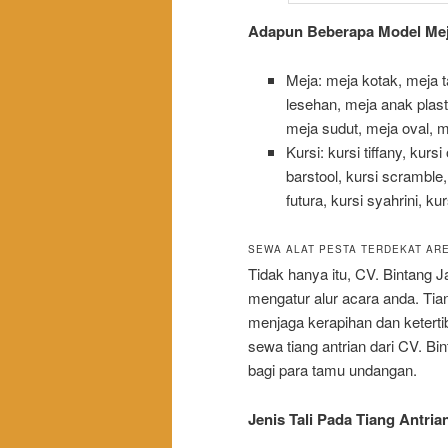
Adapun Beberapa Model Meja
Meja: meja kotak, meja t
lesehan, meja anak plast
meja sudut, meja oval, mej
Kursi: kursi tiffany, kurs
barstool, kursi scramble,
futura, kursi syahrini, kur
SEWA ALAT PESTA TERDEKAT AR
Tidak hanya itu, CV. Bintang
mengatur alur acara anda. Tia
menjaga kerapihan dan keter
sewa tiang antrian dari CV. B
bagi para tamu undangan.
Jenis Tali Pada Tiang Antria