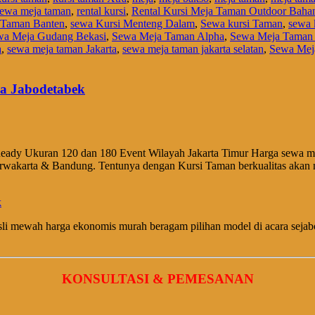
sewa meja taman
,
rental kursi
,
Rental Kursi Meja Taman Outdoor Baha
 Taman Banten
,
sewa Kursi Menteng Dalam
,
Sewa kursi Taman
,
sewa 
wa Meja Gudang Bekasi
,
Sewa Meja Taman Alpha
,
Sewa Meja Taman
a
,
sewa meja taman Jakarta
,
sewa meja taman jakarta selatan
,
Sewa Mej
ea Jabodetabek
eady Ukuran 120 dan 180 Event Wilayah Jakarta Timur Harga sewa mur
Purwakarta & Bandung. Tentunya dengan Kursi Taman berkualitas aka
sli mewah harga ekonomis murah beragam pilihan model di acara seja
KONSULTASI & PEMESANAN