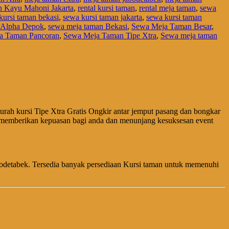
n Kayu Mahoni Jakarta
,
rental kursi taman
,
rental meja taman
,
sewa
kursi taman bekasi
,
sewa kursi taman jakarta
,
sewa kursi taman
 Alpha Depok
,
sewa meja taman Bekasi
,
Sewa Meja Taman Besar
,
a Taman Pancoran
,
Sewa Meja Taman Tipe Xtra
,
Sewa meja taman
ah kursi Tipe Xtra Gratis Ongkir antar jemput pasang dan bongkar
n memberikan kepuasan bagi anda dan menunjang kesuksesan event
bodetabek. Tersedia banyak persediaan Kursi taman untuk memenuhi