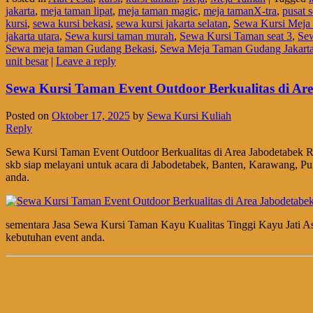
jakarta
,
meja taman lipat
,
meja taman magic
,
meja tamanX-tra
,
pusat 
kursi
,
sewa kursi bekasi
,
sewa kursi jakarta selatan
,
Sewa Kursi Meja
jakarta utara
,
Sewa kursi taman murah
,
Sewa Kursi Taman seat 3
,
Se
Sewa meja taman Gudang Bekasi
,
Sewa Meja Taman Gudang Jakart
unit besar
|
Leave a reply
Sewa Kursi Taman Event Outdoor Berkualitas di Ar
Posted on
Oktober 17, 2025
by
Sewa Kursi Kuliah
Reply
Sewa Kursi Taman Event Outdoor Berkualitas di Area Jabodetabek R
skb siap melayani untuk acara di Jabodetabek, Banten, Karawang, 
anda.
sementara Jasa Sewa Kursi Taman Kayu Kualitas Tinggi Kayu Jati A
kebutuhan event anda.