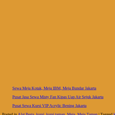
Sewa Meja Kotak, Meja IBM, Meja Bundar Jakarta
Pusat Jasa Sewa Misty Fan Kipas Uap Air Sejuk Jakarta
Pusat Sewa Kursi VIP Acrylic Bening Jakarta
Posted in
Alat Pesta
,
kursi
,
kursi taman
,
Meja
,
Meja Taman
|
Tagged