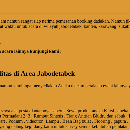
jam namun sangat siap nerima pemesanan booking dadakan. Namun ji
at waktu untuk acara di wilayah jabodetabek, banten, karawang, suk
acara lainnya kunjungi kami :
tas di Area Jabodetabek
namun kami juga menyediakan Aneka macam peralatan event lainnya ya
sewa alat pesta diantaranya sepertis Sewa produk aneka Kursi , aneka
et Permadani 2×3 , Rumput Sintetis , Tiang Antrian Bludru dan sabuk , 
art , Podium , videotron, Lampu , Bean Bag bulat , Flooring , gapura ,
gsung datang kegudang kami untuk survey semua kebutuhan peralatan 