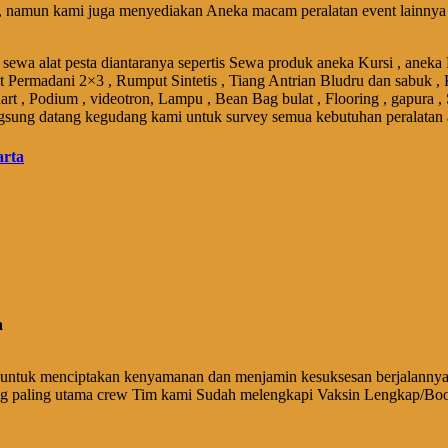
 namun kami juga menyediakan Aneka macam peralatan event lainnya y
sewa alat pesta diantaranya sepertis Sewa produk aneka Kursi , aneka
et Permadani 2×3 , Rumput Sintetis , Tiang Antrian Bludru dan sabuk , 
art , Podium , videotron, Lampu , Bean Bag bulat , Flooring , gapura ,
gsung datang kegudang kami untuk survey semua kebutuhan peralatan 
a
untuk menciptakan kenyamanan dan menjamin kesuksesan berjalannya 
ng paling utama crew Tim kami Sudah melengkapi Vaksin Lengkap/Boo