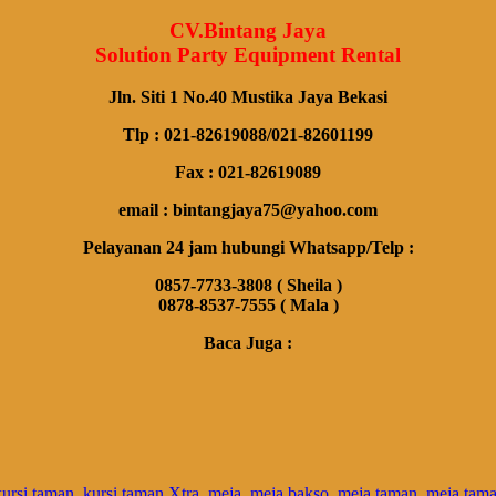
CV.Bintang Jaya
Solution Party Equipment Rental
Jln. Siti 1 No.40 Mustika Jaya Bekasi
Tlp : 021-82619088/021-82601199
Fax : 021-82619089
email : bintangjaya75@yahoo.com
Pelayanan 24 jam hubungi Whatsapp/Telp :
0857-7733-3808 ( Sheila )
0878-8537-7555 ( Mala )
Baca Juga :
kursi taman
,
kursi taman Xtra
,
meja
,
meja bakso
,
meja taman
,
meja tama