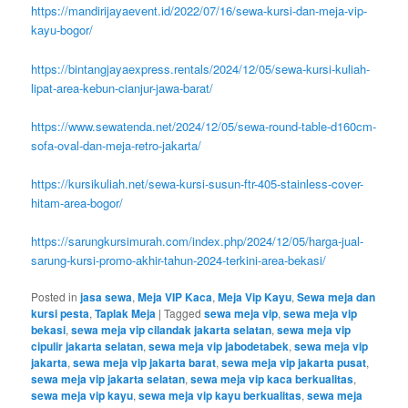
https://mandirijayaevent.id/2022/07/16/sewa-kursi-dan-meja-vip-
kayu-bogor/
https://bintangjayaexpress.rentals/2024/12/05/sewa-kursi-kuliah-
lipat-area-kebun-cianjur-jawa-barat/
https://www.sewatenda.net/2024/12/05/sewa-round-table-d160cm-
sofa-oval-dan-meja-retro-jakarta/
https://kursikuliah.net/sewa-kursi-susun-ftr-405-stainless-cover-
hitam-area-bogor/
https://sarungkursimurah.com/index.php/2024/12/05/harga-jual-
sarung-kursi-promo-akhir-tahun-2024-terkini-area-bekasi/
Posted in
jasa sewa
,
Meja VIP Kaca
,
Meja Vip Kayu
,
Sewa meja dan
kursi pesta
,
Taplak Meja
|
Tagged
sewa meja vip
,
sewa meja vip
bekasi
,
sewa meja vip cilandak jakarta selatan
,
sewa meja vip
cipulir jakarta selatan
,
sewa meja vip jabodetabek
,
sewa meja vip
jakarta
,
sewa meja vip jakarta barat
,
sewa meja vip jakarta pusat
,
sewa meja vip jakarta selatan
,
sewa meja vip kaca berkualitas
,
sewa meja vip kayu
,
sewa meja vip kayu berkualitas
,
sewa meja