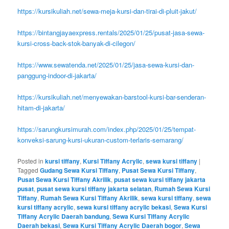
https://kursikuliah.net/sewa-meja-kursi-dan-tirai-di-pluit-jakut/
https://bintangjayaexpress.rentals/2025/01/25/pusat-jasa-sewa-
kursi-cross-back-stok-banyak-di-cilegon/
https://www.sewatenda.net/2025/01/25/jasa-sewa-kursi-dan-
panggung-indoor-di-jakarta/
https://kursikuliah.net/menyewakan-barstool-kursi-bar-senderan-
hitam-di-jakarta/
https://sarungkursimurah.com/index.php/2025/01/25/tempat-
konveksi-sarung-kursi-ukuran-custom-terlaris-semarang/
Posted in
kursi tiffany
,
Kursi Tiffany Acrylic
,
sewa kursi tiffany
|
Tagged
Gudang Sewa Kursi Tiffany
,
Pusat Sewa Kursi Tiffany
,
Pusat Sewa Kursi Tiffany Akrilik
,
pusat sewa kursi tiffany jakarta
pusat
,
pusat sewa kursi tiffany jakarta selatan
,
Rumah Sewa Kursi
Tiffany
,
Rumah Sewa Kursi Tiffany Akrilik
,
sewa kursi tiffany
,
sewa
kursi tiffany acrylic
,
sewa kursi tiffany acrylic bekasi
,
Sewa Kursi
Tiffany Acrylic Daerah bandung
,
Sewa Kursi Tiffany Acrylic
Daerah bekasi
,
Sewa Kursi Tiffany Acrylic Daerah bogor
,
Sewa