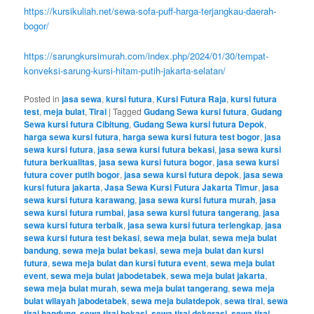
https://kursikuliah.net/sewa-sofa-puff-harga-terjangkau-daerah-
bogor/
https://sarungkursimurah.com/index.php/2024/01/30/tempat-
konveksi-sarung-kursi-hitam-putih-jakarta-selatan/
Posted in
jasa sewa
,
kursi futura
,
Kursi Futura Raja
,
kursi futura
test
,
meja bulat
,
Tirai
|
Tagged
Gudang Sewa kursi futura
,
Gudang
Sewa kursi futura Cibitung
,
Gudang Sewa kursi futura Depok
,
harga sewa kursi futura
,
harga sewa kursi futura test bogor
,
jasa
sewa kursi futura
,
jasa sewa kursi futura bekasi
,
jasa sewa kursi
futura berkualitas
,
jasa sewa kursi futura bogor
,
jasa sewa kursi
futura cover putih bogor
,
jasa sewa kursi futura depok
,
jasa sewa
kursi futura jakarta
,
Jasa Sewa Kursi Futura Jakarta Timur
,
jasa
sewa kursi futura karawang
,
jasa sewa kursi futura murah
,
jasa
sewa kursi futura rumbai
,
jasa sewa kursi futura tangerang
,
jasa
sewa kursi futura terbaik
,
jasa sewa kursi futura terlengkap
,
jasa
sewa kursi futura test bekasi
,
sewa meja bulat
,
sewa meja bulat
bandung
,
sewa meja bulat bekasi
,
sewa meja bulat dan kursi
futura
,
sewa meja bulat dan kursi futura event
,
sewa meja bulat
event
,
sewa meja bulat jabodetabek
,
sewa meja bulat jakarta
,
sewa meja bulat murah
,
sewa meja bulat tangerang
,
sewa meja
bulat wilayah jabodetabek
,
sewa meja bulatdepok
,
sewa tirai
,
sewa
tirai bandung
,
sewa tirai bekasi
,
sewa tirai dekorasi
,
sewa tirai