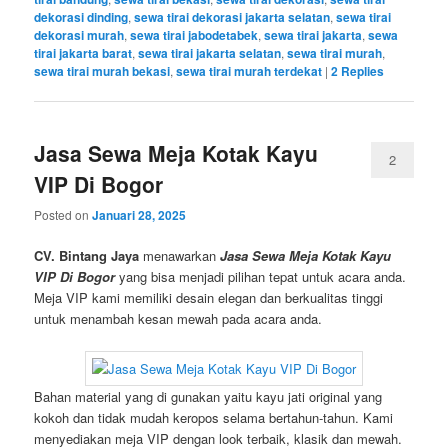
dekorasi dinding
,
sewa tirai dekorasi jakarta selatan
,
sewa tirai
dekorasi murah
,
sewa tirai jabodetabek
,
sewa tirai jakarta
,
sewa
tirai jakarta barat
,
sewa tirai jakarta selatan
,
sewa tirai murah
,
sewa tirai murah bekasi
,
sewa tirai murah terdekat
|
2
Replies
Jasa Sewa Meja Kotak Kayu
2
VIP Di Bogor
Posted on
Januari 28, 2025
CV. Bintang Jaya
menawarkan
Jasa Sewa Meja Kotak Kayu
VIP Di Bogor
yang bisa menjadi pilihan tepat untuk acara anda.
Meja VIP kami memiliki desain elegan dan berkualitas tinggi
untuk menambah kesan mewah pada acara anda.
Bahan material yang di gunakan yaitu kayu jati original yang
kokoh dan tidak mudah keropos selama bertahun-tahun. Kami
menyediakan meja VIP dengan look terbaik, klasik dan mewah.