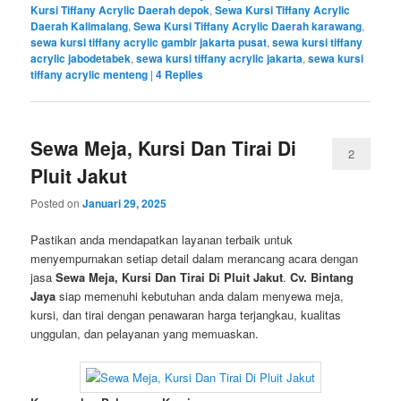
Kursi Tiffany Acrylic Daerah depok
,
Sewa Kursi Tiffany Acrylic
Daerah Kalimalang
,
Sewa Kursi Tiffany Acrylic Daerah karawang
,
sewa kursi tiffany acrylic gambir jakarta pusat
,
sewa kursi tiffany
acrylic jabodetabek
,
sewa kursi tiffany acrylic jakarta
,
sewa kursi
tiffany acrylic menteng
|
4
Replies
Sewa Meja, Kursi Dan Tirai Di
2
Pluit Jakut
Posted on
Januari 29, 2025
Pastikan anda mendapatkan layanan terbaik untuk
menyempurnakan setiap detail dalam merancang acara dengan
jasa
Sewa Meja, Kursi Dan Tirai Di Pluit Jakut
.
Cv. Bintang
Jaya
siap memenuhi kebutuhan anda dalam menyewa meja,
kursi, dan tirai dengan penawaran harga terjangkau, kualitas
unggulan, dan pelayanan yang memuaskan.