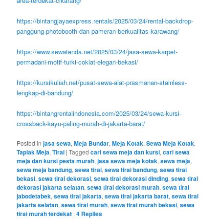
area-terdekat-cikarang/
https://bintangjayaexpress.rentals/2025/03/24/rental-backdrop-
panggung-photobooth-dan-pameran-berkualitas-karawang/
https://www.sewatenda.net/2025/03/24/jasa-sewa-karpet-
permadani-motif-turki-coklat-elegan-bekasi/
https://kursikuliah.net/pusat-sewa-alat-prasmanan-stainless-
lengkap-di-bandung/
https://bintangrentalindonesia.com/2025/03/24/sewa-kursi-
crossback-kayu-paling-murah-di-jakarta-barat/
Posted in
jasa sewa
,
Meja Bundar
,
Meja Kotak
,
Sewa Meja Kotak
,
Taplak Meja
,
Tirai
|
Tagged
cari sewa meja dan kursi
,
cari sewa
meja dan kursi pesta murah
,
jasa sewa meja kotak
,
sewa meja
,
sewa meja bandung
,
sewa tirai
,
sewa tirai bandung
,
sewa tirai
bekasi
,
sewa tirai dekorasi
,
sewa tirai dekorasi dinding
,
sewa tirai
dekorasi jakarta selatan
,
sewa tirai dekorasi murah
,
sewa tirai
jabodetabek
,
sewa tirai jakarta
,
sewa tirai jakarta barat
,
sewa tirai
jakarta selatan
,
sewa tirai murah
,
sewa tirai murah bekasi
,
sewa
tirai murah terdekat
|
4
Replies