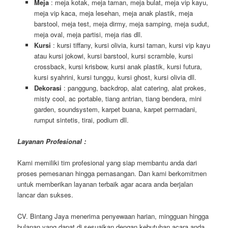
Meja
: meja kotak, meja taman, meja bulat, meja vip kayu,
meja vip kaca, meja lesehan, meja anak plastik, meja
barstool, meja test, meja dirmy, meja samping, meja sudut,
meja oval, meja partisi, meja rias dll.
Kursi
: kursi tiffany, kursi olivia, kursi taman, kursi vip kayu
atau kursi jokowi, kursi barstool, kursi scramble, kursi
crossback, kursi krisbow, kursi anak plastik, kursi futura,
kursi syahrini, kursi tunggu, kursi ghost, kursi olivia dll.
Dekorasi
: panggung, backdrop, alat catering, alat prokes,
misty cool, ac portable, tiang antrian, tiang bendera, mini
garden, soundsystem, karpet buana, karpet permadani,
rumput sintetis, tirai, podium dll.
Layanan Profesional :
Kami memiliki tim profesional yang siap membantu anda dari
proses pemesanan hingga pemasangan. Dan kami berkomitmen
untuk memberikan layanan terbaik agar acara anda berjalan
lancar dan sukses.
CV. Bintang Jaya menerima penyewaan harian, mingguan hingga
bulanan yang dapat di sesuaikan dengan kebutuhan acara anda.