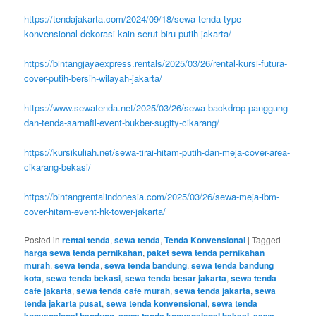
https://tendajakarta.com/2024/09/18/sewa-tenda-type-
konvensional-dekorasi-kain-serut-biru-putih-jakarta/
https://bintangjayaexpress.rentals/2025/03/26/rental-kursi-futura-
cover-putih-bersih-wilayah-jakarta/
https://www.sewatenda.net/2025/03/26/sewa-backdrop-panggung-
dan-tenda-sarnafil-event-bukber-sugity-cikarang/
https://kursikuliah.net/sewa-tirai-hitam-putih-dan-meja-cover-area-
cikarang-bekasi/
https://bintangrentalindonesia.com/2025/03/26/sewa-meja-ibm-
cover-hitam-event-hk-tower-jakarta/
Posted in
rental tenda
,
sewa tenda
,
Tenda Konvensional
|
Tagged
harga sewa tenda pernikahan
,
paket sewa tenda pernikahan
murah
,
sewa tenda
,
sewa tenda bandung
,
sewa tenda bandung
kota
,
sewa tenda bekasi
,
sewa tenda besar jakarta
,
sewa tenda
cafe jakarta
,
sewa tenda cafe murah
,
sewa tenda jakarta
,
sewa
tenda jakarta pusat
,
sewa tenda konvensional
,
sewa tenda
,
,