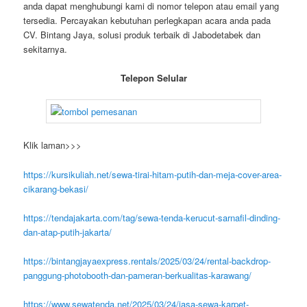
anda dapat menghubungi kami di nomor telepon atau email yang
tersedia. Percayakan kebutuhan perlegkapan acara anda pada
CV. Bintang Jaya, solusi produk terbaik di Jabodetabek dan
sekitarnya.
Telepon Selular
Klik laman>>>
https://kursikuliah.net/sewa-tirai-hitam-putih-dan-meja-cover-area-
cikarang-bekasi/
https://tendajakarta.com/tag/sewa-tenda-kerucut-sarnafil-dinding-
dan-atap-putih-jakarta/
https://bintangjayaexpress.rentals/2025/03/24/rental-backdrop-
panggung-photobooth-dan-pameran-berkualitas-karawang/
https://www.sewatenda.net/2025/03/24/jasa-sewa-karpet-