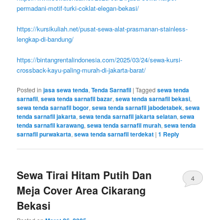
permadani-motif-turki-coklat-elegan-bekasi/
https://kursikuliah.net/pusat-sewa-alat-prasmanan-stainless-
lengkap-di-bandung/
https://bintangrentalindonesia.com/2025/03/24/sewa-kursi-
crossback-kayu-paling-murah-di-jakarta-barat/
Posted in
jasa sewa tenda
,
Tenda Sarnafil
|
Tagged
sewa tenda
sarnafil
,
sewa tenda sarnafil bazar
,
sewa tenda sarnafil bekasi
,
sewa tenda sarnafil bogor
,
sewa tenda sarnafil jabodetabek
,
sewa
tenda sarnafil jakarta
,
sewa tenda sarnafil jakarta selatan
,
sewa
tenda sarnafil karawang
,
sewa tenda sarnafil murah
,
sewa tenda
sarnafil purwakarta
,
sewa tenda sarnafil terdekat
|
1
Reply
Sewa Tirai Hitam Putih Dan
4
Meja Cover Area Cikarang
Bekasi