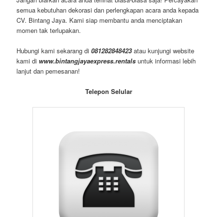
Kami menawarkan harga spesial untuk anda yang menyewa
dalam jumlah besar sesuai syarat dan ketentuan kami. Tidak
hanya kualitas yang terjaga, pelayanan kami juga sangat
profesional, dapat memastikan setiap produk terpasang dengan
baik sesuai rangkaian dan pengaturan yang anda inginkan di
lokasi acara.
Jangan biarkan acara anda terlihat biasa-biasa saja! Percayakan
semua kebutuhan dekorasi dan perlengkapan acara anda kepada
CV. Bintang Jaya. Kami siap membantu anda menciptakan
momen tak terlupakan.
Hubungi kami sekarang di
081282848423
atau kunjungi website
kami di
www.bintangjayaexpress.rentals
untuk informasi lebih
lanjut dan pemesanan!
Telepon Selular