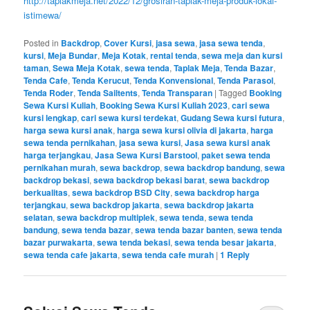
http://tendajakarta.com/2022/12/22/sewa-pinjam-tenda-acara-
konvensional-dekor-plafon/
https://sewakursi.tech/2022/12/22/penyewaan-kursi-kayu-vip-
eksklusif-cigombong/
http://taplakmeja.net/2022/12/grosiran-taplak-meja-produk-lokal-
istimewa/
Posted in
Backdrop
,
Cover Kursi
,
jasa sewa
,
jasa sewa tenda
,
kursi
,
Meja Bundar
,
Meja Kotak
,
rental tenda
,
sewa meja dan kursi
taman
,
Sewa Meja Kotak
,
sewa tenda
,
Taplak Meja
,
Tenda Bazar
,
Tenda Cafe
,
Tenda Kerucut
,
Tenda Konvensional
,
Tenda Parasol
,
Tenda Roder
,
Tenda Sailtents
,
Tenda Transparan
|
Tagged
Booking
Sewa Kursi Kuliah
,
Booking Sewa Kursi Kuliah 2023
,
cari sewa
kursi lengkap
,
cari sewa kursi terdekat
,
Gudang Sewa kursi futura
,
harga sewa kursi anak
,
harga sewa kursi olivia di jakarta
,
harga
sewa tenda pernikahan
,
jasa sewa kursi
,
Jasa sewa kursi anak
harga terjangkau
,
Jasa Sewa Kursi Barstool
,
paket sewa tenda
pernikahan murah
,
sewa backdrop
,
sewa backdrop bandung
,
sewa
backdrop bekasi
,
sewa backdrop bekasi barat
,
sewa backdrop
berkualitas
,
sewa backdrop BSD City
,
sewa backdrop harga
terjangkau
,
sewa backdrop jakarta
,
sewa backdrop jakarta