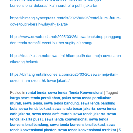
konvensional-dekorasi-kain-serut-biru-putih-jakarta/
https://bintangjayaexpress.rentals/2025/03/26/rental-kursi-futura-
cover-putih-bersih-wilayah-jakarta/
https://www.sewatenda.net/2025/03/26/sewa-backdrop-panggung-
dan-tenda-sarnafil-event-bukber-sugity-cikarang/
https://kursikuliah.net/sewa-tirai-hitam-putih-dan-meja-cover-area-
cikarang-bekasi/
https://bintangrentalindonesia.com/2025/03/26/sewa-meja-ibm-
cover-hitam-event-hk-tower-jakarta/
Posted in
rental tenda
,
sewa tenda
,
Tenda Konvensional
|
Tagged
harga sewa tenda pernikahan
,
paket sewa tenda pernikahan
murah
,
sewa tenda
,
sewa tenda bandung
,
sewa tenda bandung
kota
,
sewa tenda bekasi
,
sewa tenda besar jakarta
,
sewa tenda
cafe jakarta
,
sewa tenda cafe murah
,
sewa tenda jakarta
,
sewa
tenda jakarta pusat
,
sewa tenda konvensional
,
sewa tenda
konvensional bandung
,
sewa tenda konvensional bekasi
,
sewa
tenda konvensional plasfon
,
sewa tenda konvensional terdekat
|
5