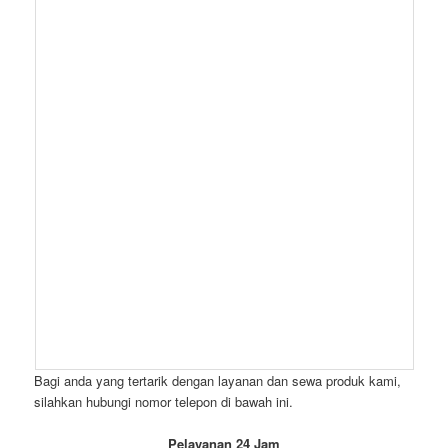
Tenda konvensional kami tidak hanya menawarkan perlindungan
dari cuaca, tetapi juga memberikan suasana yang hangat dan
menyenangkan bagi tamu anda.
Solusi Sewa Tenda Konvensional Dekorasi Kain Serut Area
Bogor