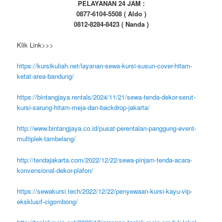
http://www.sewatenda.net
http://www.sewakursi.net
http://www.sewakursi.tech
http://www.meja.co
http://www.kursitifany.com
http://www.bintangjayaexpress.rentals
PELAYANAN 24 JAM :
0877-6104-5508 ( Aldo )
0812-8284-8423 ( Nanda )
Klik Link>>>
https://kursikuliah.net/layanan-sewa-kursi-susun-cover-hitam-
ketat-area-bandung/
https://bintangjaya.rentals/2024/11/21/sewa-tenda-dekor-serut-
kursi-sarung-hitam-meja-dan-backdrop-jakarta/
http://www.bintangjaya.co.id/pusat-perentalan-panggung-event-
multiplek-tambelang/