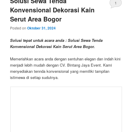
selatan
,
sewa backdrop multiplek
,
sewa tenda
,
sewa tenda
bandung
,
sewa tenda bazar
,
sewa tenda bazar banten
,
sewa tenda
bazar purwakarta
,
sewa tenda bekasi
,
sewa tenda besar jakarta
,
sewa tenda cafe jakarta
,
sewa tenda cafe murah
|
1
Reply
Solusi Sewa Tenda
1
Konvensional Dekorasi Kain
Serut Area Bogor
Posted on
Oktober 31, 2024
Solusi tepat untuk acara anda : Solusi Sewa Tenda
Konvensional Dekorasi Kain Serut Area Bogor.
Memeriahkan acara anda dengan sentuhan elegan dan indah kini
menjadi lebih mudah dengan CV. Bintang Jaya Event. Kami
menyediakan tennda konvensional yang memiliki tampilan
istimewa di setiap sudutnya.