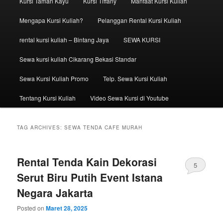
Kursi Taman Kayu
Kursi Tiffany
Manfaat Kursi Kuliah
Mengapa Kursi Kuliah?
Pelanggan Rental Kursi Kuliah
rental kursi kuliah – Bintang Jaya
SEWA KURSI
Sewa kursi kuliah Cikarang Bekasi Standar
Sewa Kursi Kuliah Promo
Telp. Sewa Kursi Kuliah
Tentang Kursi Kuliah
Video Sewa Kursi di Youtube
TAG ARCHIVES:
SEWA TENDA CAFE MURAH
Rental Tenda Kain Dekorasi
5
Serut Biru Putih Event Istana
Negara Jakarta
Posted on
Maret 28, 2025