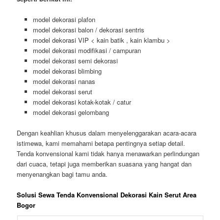
Karena kami juga menyediakan berbagai jenis tenda lainnya
seperti t
enda roder, tenda hanggar, tenda parasol, tenda cafe,
tenda sarnafil, tenda rigging, tenda transparan
dan yang
lainnya.
Serta banyak jenis model dekorasi yang dapat anda pilih
seperti berikut ini.
model dekorasi plafon
model dekorasi balon / dekorasi sentris
model dekorasi VIP < kain batik , kain klambu >
model dekorasi modifikasi / campuran
model dekorasi semi dekorasi
model dekorasi blimbing
model dekorasi nanas
model dekorasi serut
model dekorasi kotak-kotak / catur
model dekorasi gelombang
Dengan keahlian khusus dalam menyelenggarakan acara-acara
istimewa, kami memahami betapa pentingnya setiap detail.