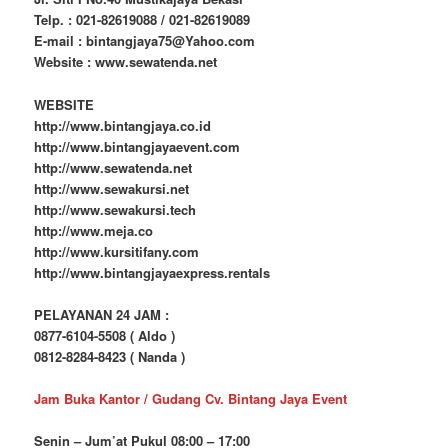
Jangan biarkan acara istimewa anda terganggu oleh masalah
teknis. Percayakan segala kebutuhan dekorasi dan kelengkapan
acara anda kepada ahlinya. Hubungi CV. Bintang Jaya Event
sekarang untuk konsultasi dan pemesanan.
CV. BINTANG JAYA RENTAL EQUIPMENT
Jl. Siti I No.40 Mustikajaya Bekasi
Telp. : 021-82619088 / 021-82619089
E-mail : bintangjaya75@Yahoo.com
Website : www.sewatenda.net
WEBSITE
http://www.bintangjaya.co.id
http://www.bintangjayaevent.com
http://www.sewatenda.net
http://www.sewakursi.net
http://www.sewakursi.tech
http://www.meja.co
http://www.kursitifany.com
http://www.bintangjayaexpress.rentals