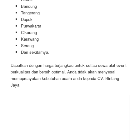
aneka tenda, meja, panggung, podium, partisi, sound system,
sistem pendingin, alat catering, sirine, tirai, mini garden,
backdrop, dan masih banyak lainnya.
Area Pelayanan Kami :
Jakarta
Bekasi
Bandung
Tangerang
Depok
Purwakarta
Cikarang
Karawang
Serang
Dan sekitarnya.
Dapatkan dengan harga terjangkau untuk setiap sewa alat event
berkualitas dan bersih optimal. Anda tidak akan menyesal
memeprcayakan kebutuhan acara anda kepada CV. Bintang
Jaya.