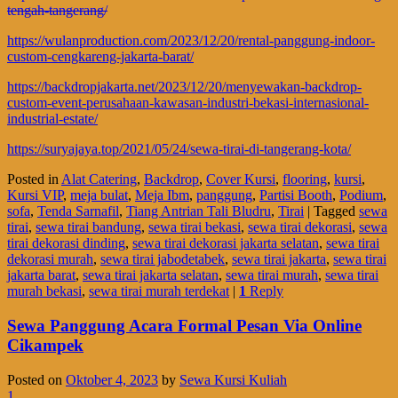
tengah-tangerang/
https://wulanproduction.com/2023/12/20/rental-panggung-indoor-
custom-cengkareng-jakarta-barat/
https://backdropjakarta.net/2023/12/20/menyewakan-backdrop-
custom-event-perusahaan-kawasan-industri-bekasi-internasional-
industrial-estate/
https://suryajaya.top/2021/05/24/sewa-tirai-di-tangerang-kota/
Posted in
Alat Catering
,
Backdrop
,
Cover Kursi
,
flooring
,
kursi
,
Kursi VIP
,
meja bulat
,
Meja Ibm
,
panggung
,
Partisi Booth
,
Podium
,
sofa
,
Tenda Sarnafil
,
Tiang Antrian Tali Bludru
,
Tirai
|
Tagged
sewa
tirai
,
sewa tirai bandung
,
sewa tirai bekasi
,
sewa tirai dekorasi
,
sewa
tirai dekorasi dinding
,
sewa tirai dekorasi jakarta selatan
,
sewa tirai
dekorasi murah
,
sewa tirai jabodetabek
,
sewa tirai jakarta
,
sewa tirai
jakarta barat
,
sewa tirai jakarta selatan
,
sewa tirai murah
,
sewa tirai
murah bekasi
,
sewa tirai murah terdekat
|
1
Reply
Sewa Panggung Acara Formal Pesan Via Online
Cikampek
Posted on
Oktober 4, 2023
by
Sewa Kursi Kuliah
1