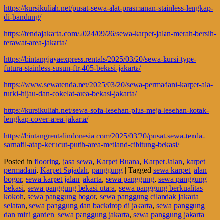
https://kursikuliah.net/pusat-sewa-alat-prasmanan-stainless-lengkap-
di-bandung/
https://tendajakarta.com/2024/09/26/sewa-karpet-jalan-merah-bersih-
terawat-area-jakarta/
https://bintangjayaexpress.rentals/2025/03/20/sewa-kursi-type-
futura-stainless-susun-ftr-405-bekasi-jakarta/
https://www.sewatenda.net/2025/03/20/sewa-permadani-karpet-ala-
turki-hijau-dan-cokelat-area-bekasi-jakarta/
https://kursikuliah.net/sewa-sofa-lesehan-plus-meja-lesehan-kotak-
lengkap-cover-area-jakarta/
https://bintangrentalindonesia.com/2025/03/20/pusat-sewa-tenda-
sarnafil-atap-kerucut-putih-area-metland-cibitung-bekasi/
Posted in
flooring
,
jasa sewa
,
Karpet Buana
,
Karpet Jalan
,
karpet
permadani
,
Karpet Sajadah
,
panggung
|
Tagged
sewa karpet jalan
bogor
,
sewa karpet jalan jakarta
,
sewa panggung
,
sewa panggung
bekasi
,
sewa panggung bekasi utara
,
sewa panggung berkualitas
kokoh
,
sewa panggung bogor
,
sewa panggung cilandak jakarta
selatan
,
sewa panggung dan backdrop di jakarta
,
sewa panggung
dan mini garden
,
sewa panggung jakarta
,
sewa panggung jakarta