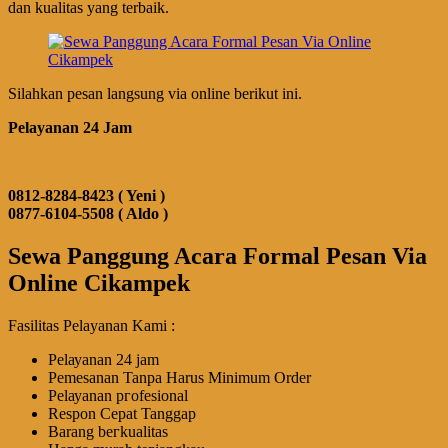
dan kualitas yang terbaik.
Silahkan pesan langsung via online berikut ini.
Pelayanan 24 Jam
0812-8284-8423 ( Yeni )
0877-6104-5508 ( Aldo )
Sewa Panggung Acara Formal Pesan Via
Online Cikampek
Fasilitas Pelayanan Kami :
Pеӏауаnаn 24 jam
Pemesanan Tanpa Harus Minimum Order
Pеӏауаnаn ргоfеѕіоnаӏ
Respon Cepat Tanggap
Barang bегkuаӏіtаѕ