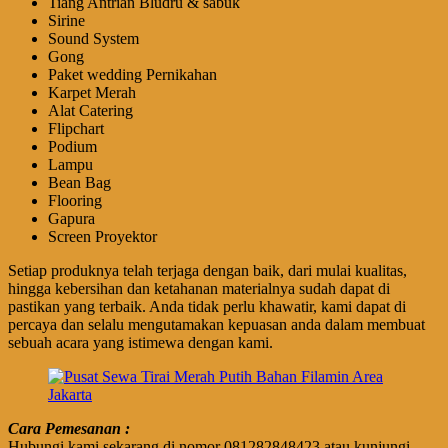
Tiang Antrian Bludru & sabuk
Sirine
Sound System
Gong
Paket wedding Pernikahan
Karpet Merah
Alat Catering
Flipchart
Podium
Lampu
Bean Bag
Flooring
Gapura
Screen Proyektor
Setiap produknya telah terjaga dengan baik, dari mulai kualitas,
hingga kebersihan dan ketahanan materialnya sudah dapat di
pastikan yang terbaik. Anda tidak perlu khawatir, kami dapat di
percaya dan selalu mengutamakan kepuasan anda dalam membuat
sebuah acara yang istimewa dengan kami.
Cara Pemesanan :
Hubungi kami sekarang di nomor 081282848423 atau kunjungi