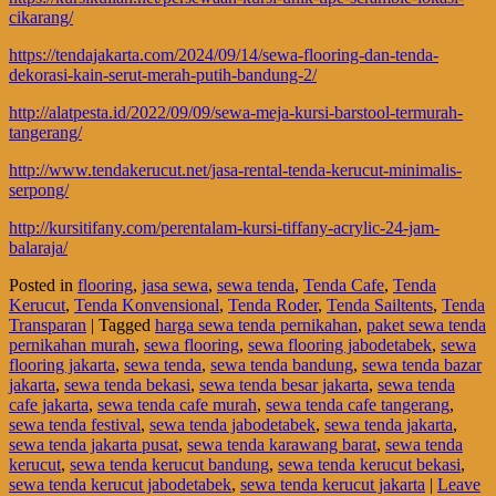
cikarang/
https://tendajakarta.com/2024/09/14/sewa-flooring-dan-tenda-
dekorasi-kain-serut-merah-putih-bandung-2/
http://alatpesta.id/2022/09/09/sewa-meja-kursi-barstool-termurah-
tangerang/
http://www.tendakerucut.net/jasa-rental-tenda-kerucut-minimalis-
serpong/
http://kursitifany.com/perentalam-kursi-tiffany-acrylic-24-jam-
balaraja/
Posted in
flooring
,
jasa sewa
,
sewa tenda
,
Tenda Cafe
,
Tenda
Kerucut
,
Tenda Konvensional
,
Tenda Roder
,
Tenda Sailtents
,
Tenda
Transparan
|
Tagged
harga sewa tenda pernikahan
,
paket sewa tenda
pernikahan murah
,
sewa flooring
,
sewa flooring jabodetabek
,
sewa
flooring jakarta
,
sewa tenda
,
sewa tenda bandung
,
sewa tenda bazar
jakarta
,
sewa tenda bekasi
,
sewa tenda besar jakarta
,
sewa tenda
cafe jakarta
,
sewa tenda cafe murah
,
sewa tenda cafe tangerang
,
sewa tenda festival
,
sewa tenda jabodetabek
,
sewa tenda jakarta
,
sewa tenda jakarta pusat
,
sewa tenda karawang barat
,
sewa tenda
kerucut
,
sewa tenda kerucut bandung
,
sewa tenda kerucut bekasi
,
sewa tenda kerucut jabodetabek
,
sewa tenda kerucut jakarta
|
Leave