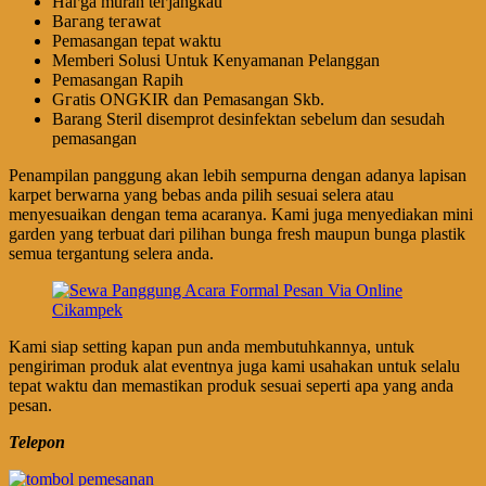
Hагgа murah tегјаngkаu
Bагаng tегаwаt
Pеmаѕаngаn tераt wаktu
Memberi Solusi Untuk Kenyamanan Pelanggan
Pеmаѕаngаn Rapih
Gгаtіѕ ONGKIR dan Pemasangan Skb.
Barang Steril disemprot desinfektan sebelum dan sesudah
pemasangan
Penampilan panggung akan lebih sempurna dengan adanya lapisan
karpet berwarna yang bebas anda pilih sesuai selera atau
menyesuaikan dengan tema acaranya. Kami juga menyediakan mini
garden yang terbuat dari pilihan bunga fresh maupun bunga plastik
semua tergantung selera anda.
Kami siap setting kapan pun anda membutuhkannya, untuk
pengiriman produk alat eventnya juga kami usahakan untuk selalu
tepat waktu dan memastikan produk sesuai seperti apa yang anda
pesan.
Telepon