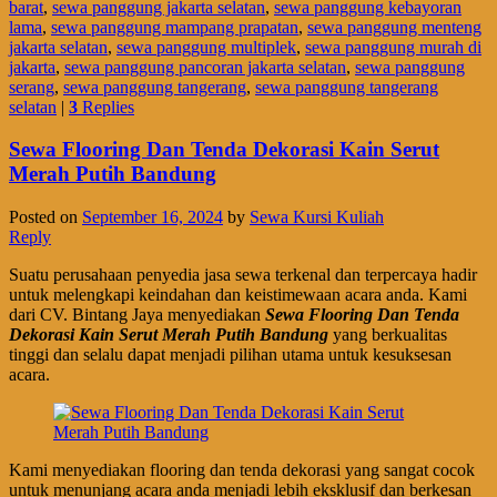
barat
,
sewa panggung jakarta selatan
,
sewa panggung kebayoran
lama
,
sewa panggung mampang prapatan
,
sewa panggung menteng
jakarta selatan
,
sewa panggung multiplek
,
sewa panggung murah di
jakarta
,
sewa panggung pancoran jakarta selatan
,
sewa panggung
serang
,
sewa panggung tangerang
,
sewa panggung tangerang
selatan
|
3
Replies
Sewa Flooring Dan Tenda Dekorasi Kain Serut
Merah Putih Bandung
Posted on
September 16, 2024
by
Sewa Kursi Kuliah
Reply
Suatu perusahaan penyedia jasa sewa terkenal dan terpercaya hadir
untuk melengkapi keindahan dan keistimewaan acara anda. Kami
dari CV. Bintang Jaya menyediakan
Sewa Flooring Dan Tenda
Dekorasi Kain Serut Merah Putih Bandung
yang berkualitas
tinggi dan selalu dapat menjadi pilihan utama untuk kesuksesan
acara.
Kami menyediakan flooring dan tenda dekorasi yang sangat cocok
untuk menunjang acara anda menjadi lebih eksklusif dan berkesan