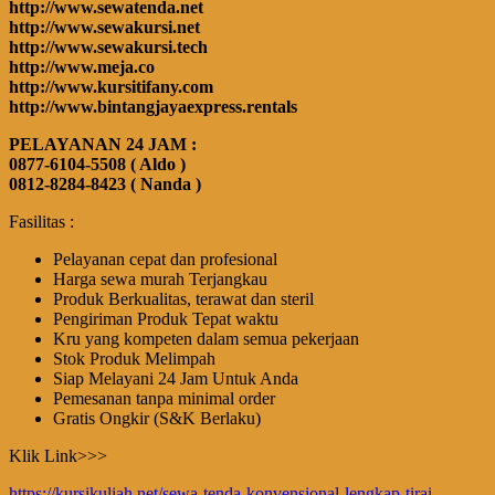
http://www.sewatenda.net
http://www.sewakursi.net
http://www.sewakursi.tech
http://www.meja.co
http://www.kursitifany.com
http://www.bintangjayaexpress.rentals
PELAYANAN 24 JAM :
0877-6104-5508 ( Aldo )
0812-8284-8423 ( Nanda )
Fasilitas :
Pelayanan cepat dan profesional
Harga sewa murah Terjangkau
Produk Berkualitas, terawat dan steril
Pengiriman Produk Tepat waktu
Kru yang kompeten dalam semua pekerjaan
Stok Produk Melimpah
Siap Melayani 24 Jam Untuk Anda
Pemesanan tanpa minimal order
Gratis Ongkir (S&K Berlaku)
Klik Link>>>
https://kursikuliah.net/sewa-tenda-konvensional-lengkap-tirai-