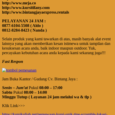
http://www.meja.co
http://www.kursitifany.com
http://www.bintangjayaexpress.rentals
PELAYANAN 24 JAM :
0877-6104-5508 ( Aldo )
0812-8284-8423 ( Nanda )
Selain produk yang kami tawarkan di atas, masih banyak alat event
lainnya yang akan memberikan kesan istimewa untuk tampilan dan
kesuksesan acara anda, baik indoor maupun outdoor. Yuk,
percayakan kebutuhan acara anda kepada kami sekarang juga!!!
Fast Respon
Jam Buka Kantor / Gudang Cv. Bintang Jaya :
Senin – Jum’at
Pukul
08:00 – 17:00
Sabtu
Pukul
08:00 – 14:00
Minggu Tutup ( Layanan 24 jam melalui wa & tlp )
Klik Link>>>
https://kursikuliah.net/persewaan-kursi-unik-tipe-scramble-lokasi-