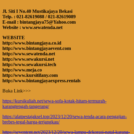
Jl. Siti I No.40 Mustikajaya Bekasi
Telp. : 021-82619088 / 021-82619089
E-mail : bintangjaya75@Yahoo.com
Website : www.sewatenda.net
WEBSITE
http://www.bintangjaya.co.id
http://www.bintangjayaevent.com
http://www.sewatenda.net
http://www.sewakursi.net
http://www.sewakursi.tech
http://www.meja.co
http://www.kursitifany.com
http://www.bintangjayaexpress.rentals
Buka Link>>>
https://kursikuliah.net/sewa-sofa-kotak-hitam-termurah-
karangtengah-tangerang/
https://alatpestajaksel.top/2023/12/20/sewa-tenda-acara-pengajian-
brebes-tegal-harga-terjangkau/
https://seventent.net/2023/12/20/sewa-lampu-dekorasi-natal-karang-