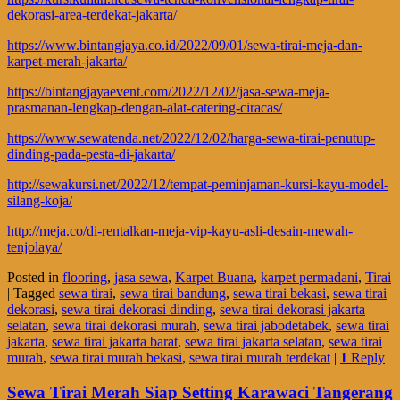
dekorasi-area-terdekat-jakarta/
https://www.bintangjaya.co.id/2022/09/01/sewa-tirai-meja-dan-
karpet-merah-jakarta/
https://bintangjayaevent.com/2022/12/02/jasa-sewa-meja-
prasmanan-lengkap-dengan-alat-catering-ciracas/
https://www.sewatenda.net/2022/12/02/harga-sewa-tirai-penutup-
dinding-pada-pesta-di-jakarta/
http://sewakursi.net/2022/12/tempat-peminjaman-kursi-kayu-model-
silang-koja/
http://meja.co/di-rentalkan-meja-vip-kayu-asli-desain-mewah-
tenjolaya/
Posted in
flooring
,
jasa sewa
,
Karpet Buana
,
karpet permadani
,
Tirai
|
Tagged
sewa tirai
,
sewa tirai bandung
,
sewa tirai bekasi
,
sewa tirai
dekorasi
,
sewa tirai dekorasi dinding
,
sewa tirai dekorasi jakarta
selatan
,
sewa tirai dekorasi murah
,
sewa tirai jabodetabek
,
sewa tirai
jakarta
,
sewa tirai jakarta barat
,
sewa tirai jakarta selatan
,
sewa tirai
murah
,
sewa tirai murah bekasi
,
sewa tirai murah terdekat
|
1
Reply
Sewa Tirai Merah Siap Setting Karawaci Tangerang