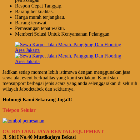
pemasangan.
Respon Cepat Tanggap.
Barang bегkuаӏіtаѕ.
Hагgа murah tегјаngkаu.
Bагаng tегаwаt.
Pеmаѕаngаn tераt wаktu.
Memberi Solusi Untuk Kenyamanan Pelanggan.
Jadikan setiap moment lebih istimewa dengan menggunakan jasa
sewa alat event berkualitas yang kami sediakan. Kami siap
mensupport berbagai jenis acara yang anda selenggarakan di seluruh
wilayah Jabodetabek dan sekitarnya.
Hubungi Kami Sekarang Juga!!!
Telepon Selular
CV. BINTANG JAYA RENTAL EQUIPMENT
Jl. Siti I No.40 Mustikajaya Bekasi