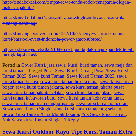
http://tendabekasi.com/tempat-sewa-tenda-roder-transparan-elegan-
makasar-jakarta/
https://kursikuliah.net/sewa-sofa-oval-single-untuk-acara-resmi-
cidadap-bandung/
https://bintangjayaevent.com/2022/10/07/penyewaan-meja-dan-
kursi-barstool-event-indonesia-power-gatot-subroto/
http://taplakmeja.net/2022/10/tempat-jual-taplak-meja-spandek-tebal-
mengkilap-bekasi/
Posted in
Cover Kursi
,
jasa sewa
,
kursi
,
kursi taman
,
sewa meja dan
kursi taman
|
Tagged
Pusat Sewa Kursi Taman
,
Pusat Sewa Kursi
Taman 2023
,
Sewa kursi Taman
,
Sewa Kursi Taman 2023
,
sewa
kursi taman bekasi
,
sewa kursi taman bekasi utara
,
sewa kursi taman
bogor
,
sewa kursi taman jakarta
,
sewa kursi taman jakarta pusat
,
sewa kursi taman jakarta selatan
,
sewa kursi taman jaksel
,
sewa
kursi taman kebayoran baru
,
sewa kursi taman kebayoran lama
,
sewa kursi taman mampang prapatan
,
sewa kursi taman pancoran
,
Sewa kursi Taman Single
,
sewa kursi taman tangerang selatan
,
Sewa Kursi Taman X-tra Murah Jakarta
,
Yuk Sewa kursi Taman
,
Yuk Sewa kursi Taman Single
|
1
Reply
Sewa Kursi Outdoor Kayu Tipe Kursi Taman Extra