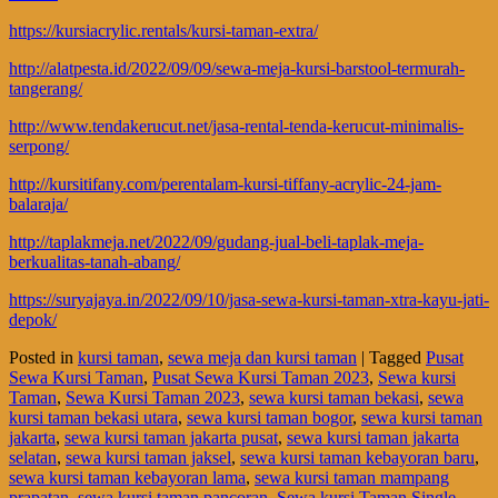
https://kursiacrylic.rentals/kursi-taman-extra/
http://alatpesta.id/2022/09/09/sewa-meja-kursi-barstool-termurah-
tangerang/
http://www.tendakerucut.net/jasa-rental-tenda-kerucut-minimalis-
serpong/
http://kursitifany.com/perentalam-kursi-tiffany-acrylic-24-jam-
balaraja/
http://taplakmeja.net/2022/09/gudang-jual-beli-taplak-meja-
berkualitas-tanah-abang/
https://suryajaya.in/2022/09/10/jasa-sewa-kursi-taman-xtra-kayu-jati-
depok/
Posted in
kursi taman
,
sewa meja dan kursi taman
|
Tagged
Pusat
Sewa Kursi Taman
,
Pusat Sewa Kursi Taman 2023
,
Sewa kursi
Taman
,
Sewa Kursi Taman 2023
,
sewa kursi taman bekasi
,
sewa
kursi taman bekasi utara
,
sewa kursi taman bogor
,
sewa kursi taman
jakarta
,
sewa kursi taman jakarta pusat
,
sewa kursi taman jakarta
selatan
,
sewa kursi taman jaksel
,
sewa kursi taman kebayoran baru
,
sewa kursi taman kebayoran lama
,
sewa kursi taman mampang
prapatan
,
sewa kursi taman pancoran
,
Sewa kursi Taman Single
,