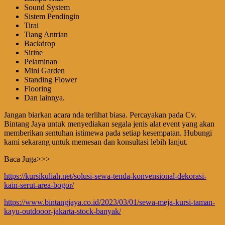
Sound System
Sistem Pendingin
Tirai
Tiang Antrian
Backdrop
Sirine
Pelaminan
Mini Garden
Standing Flower
Flooring
Dan lainnya.
Jangan biarkan acara nda terlihat biasa. Percayakan pada Cv.
Bintang Jaya untuk menyediakan segala jenis alat event yang akan
memberikan sentuhan istimewa pada setiap kesempatan. Hubungi
kami sekarang untuk memesan dan konsultasi lebih lanjut.
Baca Juga>>>
https://kursikuliah.net/solusi-sewa-tenda-konvensional-dekorasi-
kain-serut-area-bogor/
https://www.bintangjaya.co.id/2023/03/01/sewa-meja-kursi-taman-
kayu-outdooor-jakarta-stock-banyak/