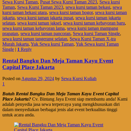
Sewa Kursi Taman
,
Pusat Sewa Kursi Taman 2023
,
Sewa kursi
Taman
,
Sewa Kursi Taman 2023
,
sewa kursi taman bekasi
,
sewa
kursi taman bekasi utara
,
sewa kursi taman bogor
,
sewa kursi taman
jakarta
,
sewa kursi taman jakarta pusat
,
sewa kursi taman jakarta
selatan
,
sewa kursi taman jaksel
,
sewa kursi taman kebayoran baru
,
sewa kursi taman kebayoran lama
,
sewa kursi taman mampang
prapatan
,
sewa kursi taman pancoran
,
Sewa kursi Taman Single
,
sewa kursi taman tangerang selatan
,
Sewa Kursi Taman X-tra
Murah Jakarta
,
Yuk Sewa kursi Taman
,
Yuk Sewa kursi Taman
Single
|
1
Reply
Rental Bangku Dan Meja Taman Kayu Event
Capital Place Jakarta
Posted on
Agustus 29, 2024
by
Sewa Kursi Kuliah
1
Butuh Rental Bangku Dan Meja Taman Kayu Event Capital
Place Jakarta?
Cv. Bintang Jaya Event siap membantu anda! Kami
adalah penyedia jasa sewa terpercaya yang mengkhususkan diri
dalam menyediakan berbagai jenis alat event berkualitas tinggi
untuk acara anda.