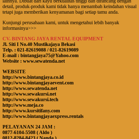
lainnya. Dibuat dari kayu berkualitas tinggi dan dirancang dengan
detail, produk-produk kami tidak hanya menambah keindahan visual
tetapi juga memberikan kenyamanan bagi setiap tamu anda.
Kunjungi perusahaan kami, untuk mengetahui lebih banyak
informasinya>>>
CV. BINTANG JAYA RENTAL EQUIPMENT
Jl. Siti I No.40 Mustikajaya Bekasi
Telp. : 021-82619088 / 021-82619089
E-mail : bintangjaya75@Yahoo.com
Website : www.sewatenda.net
WEBSITE
http://www.bintangjaya.co.id
http://www.bintangjayaevent.com
http://www.sewatenda.net
http://www.sewakursi.net
http://www.sewakursi.tech
http://www.meja.co
http://www.kursitifany.com
http://www.bintangjayaexpress.rentals
PELAYANAN 24 JAM :
0877-6104-5508 ( Aldo )
0812-8284-8423 ( Nanda )