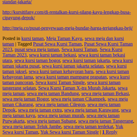
standar-jakarta/
http://kursitifany.com/di-rentalkan-kursi-silang-kayu-lengkap-busa-
cipayung-depok/
http://meja.co/pusat-penyewaan-meja-bundar-harga-terjangkau-beji/
Posted in
kursi taman
,
Meja Taman Kayu
,
sewa meja dan kursi
taman
|
Tagged
Pusat Sewa Kursi Taman
,
Pusat Sewa Kursi Taman
2023
,
pusat sewa meja taman
,
Sewa kursi Taman
,
Sewa Kursi
Taman 2023
,
sewa kursi taman bekasi
,
sewa kursi taman bekasi
utara
,
sewa kursi taman bogor
,
sewa kursi taman jakarta
,
sewa kursi
taman jakarta pusat
,
sewa kursi taman jakarta selatan
,
sewa kursi
taman jaksel
,
sewa kursi taman kebayoran baru
,
sewa kursi taman
kebayoran lama
,
sewa kursi taman mampang prapatan
,
sewa kursi
taman pancoran
,
Sewa kursi Taman Single
,
sewa kursi taman
tangerang selatan
,
Sewa Kursi Taman X-tra Murah Jakarta
,
sewa
meja taman
,
sewa meja taman Bandung
,
sewa meja taman Bekasi
,
sewa meja taman Bogor
,
sewa meja taman Cikampek
,
sewa meja
taman Cikarang
,
sewa meja taman Cilegon
,
sewa meja taman
Depok
,
sewa meja taman extra
,
sewa meja taman Karawang
,
sewa
meja taman kayu
,
sewa meja taman murah
,
sewa meja taman
Purwakarta
,
sewa meja taman Subang
,
sewa meja taman Tangerang
,
sewa meja taman Teluk Jambe
,
sewa meja taman terdekat
,
Yuk
Sewa kursi Taman
,
Yuk Sewa kursi Taman Single
|
1
Reply