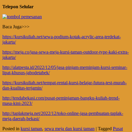
Telepon Selular
Baca Juga>>>
https://kursikuliah.net/sewa-podium-kotak-acrylic-area-terdekat-
jakarta/
https://meja.co/jasa-sewa-meja-kursi-taman-outdoor-type-kaki-extra-
jakarta/
http://alatpesta.id/2022/12/05/jasa-pinjam-meminjam-kursi-seminar-
lipat-khusus-jabodetabek/
https://kursikuliah.net/tempat-rental-kursi-belajar-futura-test-murah-
dan-kualitas-terjamin/
http://tendabekasi.com/pusat-peminjaman-bangku-kuliah-trend-
masa-kini-2023/
http://taplakmeja.net/2022/12/toko-online-jasa-pembuatan-taplak-
meja-daerah-bekasi/
Posted in
kursi taman
,
sewa meja dan kursi taman
|
Tagged
Pusat