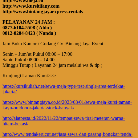
http://www.meja.co
http://www.kursitifany.com
http://www.bintangjayaexpress.rentals
PELAYANAN 24 JAM :
0877-6104-5508 ( Aldo )
0812-8284-8423 ( Nanda )
Jam Buka Kantor / Gudang Cv. Bintang Jaya Event
Senin – Jum’at Pukul 08:00 – 17:00
Sabtu Pukul 08:00 – 14:00
Minggu Tutup ( Layanan 24 jam melalui wa & tlp )
Kunjungi Laman Kami>>>
https://kursikuliah.net/sewa-meja-type-test-single-area-terdekat-
jakarta/
https://www.bintangjaya.co.id/2023/03/01/sewa-meja-kursi-taman-
kayu-outdooor-jakarta-stock-banyak/
http://alatpesta.id/2022/11/22/tempat-sewa-tirai-meteran-warna-
hitam-bekasi/
http://www.tendakerucut.net/jasa-sewa-dan-pasang-bongkar-tenda-