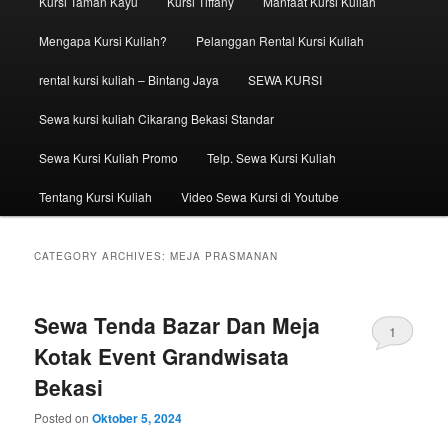
Kursi Taman Kayu
Kursi Tiffany
Manfaat Kursi Kuliah
Mengapa Kursi Kuliah?
Pelanggan Rental Kursi Kuliah
rental kursi kuliah – Bintang Jaya
SEWA KURSI
Sewa kursi kuliah Cikarang Bekasi Standar
Sewa Kursi Kuliah Promo
Telp. Sewa Kursi Kuliah
Tentang Kursi Kuliah
Video Sewa Kursi di Youtube
CATEGORY ARCHIVES:
MEJA PRASMANAN
Sewa Tenda Bazar Dan Meja
1
Kotak Event Grandwisata
Bekasi
Posted on
Oktober 5, 2024