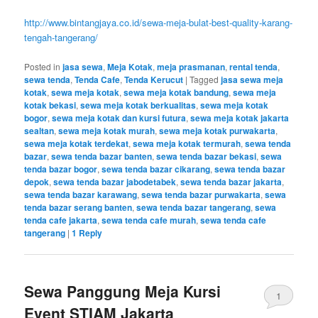
http://www.bintangjaya.co.id/sewa-meja-bulat-best-quality-karang-
tengah-tangerang/
Posted in
jasa sewa
,
Meja Kotak
,
meja prasmanan
,
rental tenda
,
sewa tenda
,
Tenda Cafe
,
Tenda Kerucut
|
Tagged
jasa sewa meja
kotak
,
sewa meja kotak
,
sewa meja kotak bandung
,
sewa meja
kotak bekasi
,
sewa meja kotak berkualitas
,
sewa meja kotak
bogor
,
sewa meja kotak dan kursi futura
,
sewa meja kotak jakarta
sealtan
,
sewa meja kotak murah
,
sewa meja kotak purwakarta
,
sewa meja kotak terdekat
,
sewa meja kotak termurah
,
sewa tenda
bazar
,
sewa tenda bazar banten
,
sewa tenda bazar bekasi
,
sewa
tenda bazar bogor
,
sewa tenda bazar cikarang
,
sewa tenda bazar
depok
,
sewa tenda bazar jabodetabek
,
sewa tenda bazar jakarta
,
sewa tenda bazar karawang
,
sewa tenda bazar purwakarta
,
sewa
tenda bazar serang banten
,
sewa tenda bazar tangerang
,
sewa
tenda cafe jakarta
,
sewa tenda cafe murah
,
sewa tenda cafe
tangerang
|
1
Reply
Sewa Panggung Meja Kursi
1
Event STIAM Jakarta