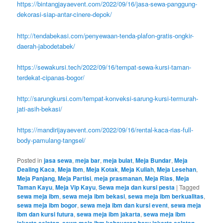
https://bintangjayaevent.com/2022/09/16/jasa-sewa-panggung-
dekorasi-siap-antar-cinere-depok/
http://tendabekasi.com/penyewaan-tenda-plafon-gratis-ongkir-
daerah-jabodetabek/
https://sewakursi.tech/2022/09/16/tempat-sewa-kursi-taman-
terdekat-cipanas-bogor/
http://sarungkursi.com/tempat-konveksi-sarung-kursi-termurah-
jati-asih-bekasi/
https://mandirijayaevent.com/2022/09/16/rental-kaca-rias-full-
body-pamulang-tangsel/
Posted in
jasa sewa
,
meja bar
,
meja bulat
,
Meja Bundar
,
Meja
Dealing Kaca
,
Meja Ibm
,
Meja Kotak
,
Meja Kuliah
,
Meja Lesehan
,
Meja Panjang
,
Meja Partisi
,
meja prasmanan
,
Meja Rias
,
Meja
Taman Kayu
,
Meja Vip Kayu
,
Sewa meja dan kursi pesta
|
Tagged
sewa meja ibm
,
sewa meja ibm bekasi
,
sewa meja ibm berkualitas
,
sewa meja ibm bogor
,
sewa meja ibm dan kursi event
,
sewa meja
ibm dan kursi futura
,
sewa meja ibm jakarta
,
sewa meja ibm
,
,