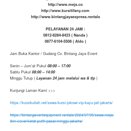
http://www.meja.co
http://www.kursitifany.com
http://www.bintangjayaexpress.rentals
PELAYANAN 24 JAM :
0812-8284-8423 ( Nanda )
0877-6104-5508 ( Aldo )
Jam Buka Kantor / Gudang Cv. Bintang Jaya Event
Senin – Jum’at Pukul
08:00 – 17:00
Sabtu Pukul
08:00 – 14:00
Minggu Tutup (
Layanan 24 jam melalui wa & tlp
)
Kunjungi Laman Kami >>>
https://kursikuliah.net/sewa-kursi-jokowi-vip-kayu-jati-jakarta/
https://bintangeventequipment.rentals/2024/07/05/sewa-meja-
ibm-cover-ketat-putih-pasar-minggu-jakarta/