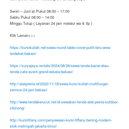
Senin – Jum’at Pukul 08:00 – 17:00
Sabtu Pukul 08:00 – 14:00
Minggu Tutup ( Layanan 24 jam melalui wa & tlp )
Klik Laman>>>
https://kursikuliah.net/sewa-round-table-cover-putih-biru-area-
terdekat-bekasi/
https://suryajaya.rentals/2024/08/26/sewa-tenda-bazar-atau-
tenda-cafe-event-grand-wisata-bekasi/
http://alatpesta.id/2022/11/18/sewa-kursi-kuliah-multifungsi-
service-24-jam-bekasi/
http://www.tendakerucut.net/di-sewakan-tenda-alat-pesta-outdoor-
cibinong/
http://kursitifany.com/penyewaan-kursi-tiffany-bening-modern-
stok-melimpah-jakarta-timur/