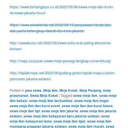
https://www.bintangjaya.co.id/2022/05/09/sewa-meja-dan-kursi-
hk-tower-jakarta-timur/
https://www.sewatenda.net/2022/09/15/penyewaan-tenda-dan-
alat-pesta-terlengkap-daerah-ibu-kota-jakarta/
http://sewakursi.net/2022/09/sewa-sofa-oval-paling-ekonomis-
bintaro/
http://meja.co/pusat-sewa-meja-persegi-lengkap-cover-bitung/
http://taplakmeja.net/2022/09/gudang-grosir-taplak-meja-custom-
pancoran-jakarta-selatan/
Posted in
jasa sewa
,
Meja Ibm
,
Meja Kotak
,
Meja Panjang
,
meja
prasmanan
,
Sewa Meja Kotak
|
Tagged
sewa meja ibm
,
sewa meja
ibm bekasi
,
sewa meja ibm berkualitas
,
sewa meja ibm bogor
,
sewa meja ibm dan kursi event
,
sewa meja ibm dan kursi futura
,
sewa meja ibm hpl
,
sewa meja ibm jakarta
,
sewa meja ibm jakarta
selatan
,
sewa meja ibm kebayoran baru jakarta selatan
,
sewa
meja ibm kebayoran lama
,
sewa meja ibm lipat
,
sewa meja ibm
mampang prapatan jakarta selatan
,
sewa meja ibm murah
,
sewa