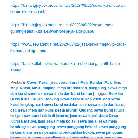
https://bintangjayaexpress.rentals/2023/08/22/sewa-kursi-sawah-
besar-jakarta-pusat/
https://bintangjayaexpress.rentals/2023/08/22/sewa-tenda-
gunung-sahari-utara-sawah-besar-jakarta-pusat/
https://www.sewatenda.net/2023/08/22/jasa-sewa-meja-vip-kaca-
kelapa-gading-timur/
https://kursikuliah.net/sewa-kursi-kuliah-bendungan-hilir-tanah-
abang/
Posted in
Cover Kursi
,
jasa sewa
,
kursi
,
Meja Bundar
,
Meja Ibm
,
Meja Kotak
,
Meja Panjang
,
meja prasmanan
,
panggung
,
Sewa meja
dan kursi seminar
,
sewa meja dan kursi taman
|
Tagged
Booking
Sewa Kursi Kuliah
,
Booking Sewa Kursi Kuliah 2023
,
cari sewa
kursi lengkap
,
cari sewa kursi terdekat
,
cari sewa meja dan kursi
,
cari sewa meja dan kursi pesta murah
,
Gudang Sewa kursi futura
,
harga sewa kursi olivia di jakarta
,
jasa sewa kursi
,
Jasa Sewa
Kursi Barstool
,
jasa sewa meja kotak
,
sewa meja
,
sewa meja
bandung
,
sewa panggung
,
sewa panggung bekasi
,
sewa panggung
bekasi utara
,
sewa panggung berkualitas kokoh
,
sewa panggung
bogor
,
sewa panggung cilandak jakarta selatan
,
sewa panggung