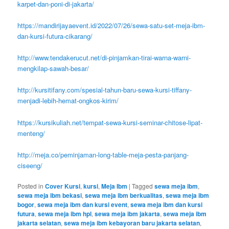
karpet-dan-poni-di-jakarta/
https://mandirijayaevent.id/2022/07/26/sewa-satu-set-meja-ibm-
dan-kursi-futura-cikarang/
http://www.tendakerucut.net/di-pinjamkan-tirai-warna-warni-
mengkilap-sawah-besar/
http://kursitifany.com/spesial-tahun-baru-sewa-kursi-tiffany-
menjadi-lebih-hemat-ongkos-kirim/
https://kursikuliah.net/tempat-sewa-kursi-seminar-chitose-lipat-
menteng/
http://meja.co/peminjaman-long-table-meja-pesta-panjang-
ciseeng/
Posted in
Cover Kursi
,
kursi
,
Meja Ibm
|
Tagged
sewa meja ibm
,
sewa meja ibm bekasi
,
sewa meja ibm berkualitas
,
sewa meja ibm
bogor
,
sewa meja ibm dan kursi event
,
sewa meja ibm dan kursi
futura
,
sewa meja ibm hpl
,
sewa meja ibm jakarta
,
sewa meja ibm
jakarta selatan
,
sewa meja ibm kebayoran baru jakarta selatan
,