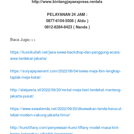
http://www.bintangjayaexpress.rentals
PELAYANAN 24 JAM :
0877-6104-5508 ( Aldo )
0812-8284-8423 ( Nanda )
Baca Juga>>>
https://kursikuliah.net/jasa-sewa-backdrop-dan-panggung-acara-
area-terdekat-jakarta/
https://suryajayaevent.com/2022/06/04/sewa-meja-ibm-lengkap-
taplak-meja-ketat/
http://alatpesta.id/2022/09/20/rental-meja-test-terdekat-menteng-
jakarta-pusat/
https://www.sewatenda.net/2022/09/20/disewakan-tenda-kerucut-
tebal-modern-cakung-jakarta-timur/
http://kursitifany.com/penyewaan-kursi-tiffany-model-masa-kini-
harga-terjangkau-cibadak-tangerang/