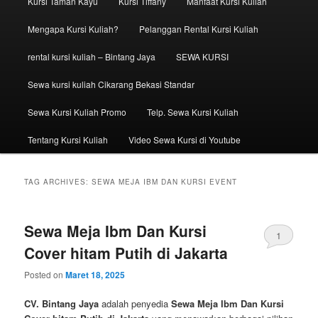
Kursi Taman Kayu
Kursi Tiffany
Manfaat Kursi Kuliah
Mengapa Kursi Kuliah?
Pelanggan Rental Kursi Kuliah
rental kursi kuliah – Bintang Jaya
SEWA KURSI
Sewa kursi kuliah Cikarang Bekasi Standar
Sewa Kursi Kuliah Promo
Telp. Sewa Kursi Kuliah
Tentang Kursi Kuliah
Video Sewa Kursi di Youtube
TAG ARCHIVES:
SEWA MEJA IBM DAN KURSI EVENT
Sewa Meja Ibm Dan Kursi
1
Cover hitam Putih di Jakarta
Posted on
Maret 18, 2025
CV. Bintang Jaya
adalah penyedia
Sewa Meja Ibm Dan Kursi