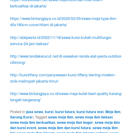
berkualitas-di-jakarta/
https://www.bintangjaya.co.id/2025/02/25/sewa-meja-type-ibm-
45x180cm-cover-hitam-di-jakarta/
http://alatpesta.id/2022/11/18/sewa-kursi-kuliah-multifungsi-
service-24-jam-bekasi/
http://www.tendakerucut.net/di-sewakan-tenda-alat-pesta-outdoor-
cibinong/
http://kursitifany.com/penyewaan-kursi-tiffany-bening-modern-
stok-melimpah-jakarta-timur/
http://www.bintangjaya.co.id/sewa-meja-bulat-best-quality-karang-
tengah-tangerang/
Posted in
jasa sewa
,
kursi
,
kursi futura
,
kursi futura test
,
Meja Ibm
,
Sarung Kursi
|
Tagged
sewa meja ibm
,
sewa meja ibm bekasi
,
sewa meja ibm berkualitas
,
sewa meja ibm bogor
,
sewa meja ibm
dan kursi event
,
sewa meja ibm dan kursi futura
,
sewa meja ibm
,
,
,