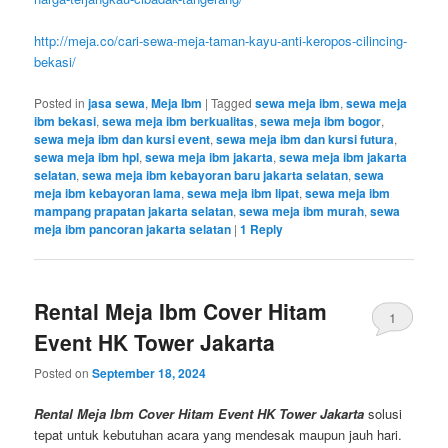
http://meja.co/cari-sewa-meja-taman-kayu-anti-keropos-cilincing-
bekasi/
Posted in
jasa sewa
,
Meja Ibm
|
Tagged
sewa meja ibm
,
sewa meja
ibm bekasi
,
sewa meja ibm berkualitas
,
sewa meja ibm bogor
,
sewa meja ibm dan kursi event
,
sewa meja ibm dan kursi futura
,
sewa meja ibm hpl
,
sewa meja ibm jakarta
,
sewa meja ibm jakarta
selatan
,
sewa meja ibm kebayoran baru jakarta selatan
,
sewa
meja ibm kebayoran lama
,
sewa meja ibm lipat
,
sewa meja ibm
mampang prapatan jakarta selatan
,
sewa meja ibm murah
,
sewa
meja ibm pancoran jakarta selatan
|
1
Reply
Rental Meja Ibm Cover Hitam
1
Event HK Tower Jakarta
Posted on
September 18, 2024
Rental Meja Ibm Cover Hitam Event HK Tower Jakarta
solusi
tepat untuk kebutuhan acara yang mendesak maupun jauh hari.