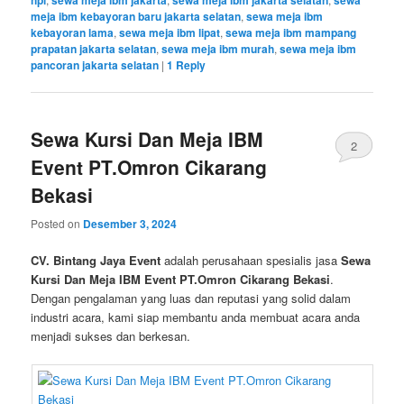
hpl
sewa meja ibm jakarta
sewa meja ibm jakarta selatan
sewa
meja ibm kebayoran baru jakarta selatan
,
sewa meja ibm
kebayoran lama
,
sewa meja ibm lipat
,
sewa meja ibm mampang
prapatan jakarta selatan
,
sewa meja ibm murah
,
sewa meja ibm
pancoran jakarta selatan
|
1
Reply
Sewa Kursi Dan Meja IBM
2
Event PT.Omron Cikarang
Bekasi
Posted on
Desember 3, 2024
CV. Bintang Jaya Event
adalah perusahaan spesialis jasa
Sewa
Kursi Dan Meja IBM Event PT.Omron Cikarang Bekasi
.
Dengan pengalaman yang luas dan reputasi yang solid dalam
industri acara, kami siap membantu anda membuat acara anda
menjadi sukses dan berkesan.