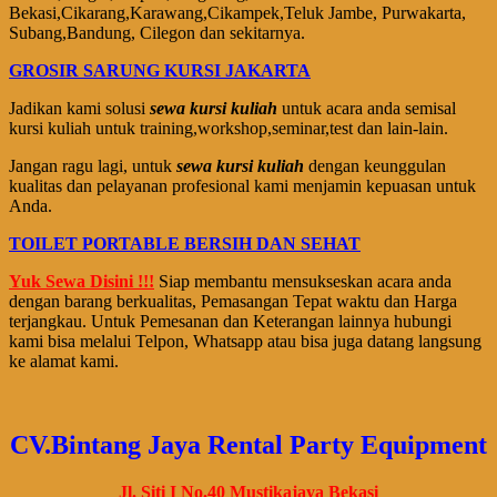
Bekasi,Cikarang,Karawang,Cikampek,Teluk Jambe, Purwakarta,
Subang,Bandung, Cilegon dan sekitarnya.
GROSIR SARUNG KURSI JAKARTA
Jadikan kami solusi
sewa kursi kuliah
untuk acara anda semisal
kursi kuliah untuk training,workshop,seminar,test dan lain-lain.
Jangan ragu lagi, untuk
sewa kursi kuliah
dengan keunggulan
kualitas dan pelayanan profesional kami menjamin kepuasan untuk
Anda.
TOILET PORTABLE BERSIH DAN SEHAT
Yuk Sewa Disini !!!
Siap membantu mensukseskan acara anda
dengan barang berkualitas, Pemasangan Tepat waktu dan Harga
terjangkau. Untuk Pemesanan dan Keterangan lainnya hubungi
kami bisa melalui Telpon, Whatsapp atau bisa juga datang langsung
ke alamat kami.
CV.Bintang Jaya Rental Party Equipment
Jl. Siti I No.40 Mustikajaya Bekasi