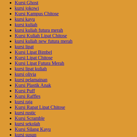
Kursi Ghost
kursi jokowi
Kursi Kampus Chitose
kursi kayu
kursi kuliah
kursi kuliah futura merah
Kursi Kuliah Lipat Chitose
kursi kuliah new futura merah
kursi lipat
Kursi Lipat Bimbel
Kursi Lipat Chitose
Kursi Lipat Futura Merah
kursi lipat kuliah
kursi olivia
kursi pelamainan
Kursi Plastik Anak
Kursi Puff
Kursi Raffles
kursi raja
Kursi Rapat Lipat Chitose
kursi rustic
Kursi Scramble
kursi sekolah
Kursi Silang Kayu
kursi susun