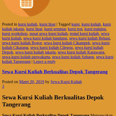
Posted in
kursi kuliah
,
kursi lipat
|
Tagged
kursi
,
kursi kuliah
,
kursi
kuliah jakarta
,
kursi lipat
,
kursi seminar
,
kursi test
,
kursi training
,
kursi workshop
,
pusat sewa kursi kuliah
,
rental kursi kuliah
,
sewa
kursi kuliah
,
sewa kursi kuliah bandung
,
sewa kursi kuliah Bekasi
,
sewa kursi kuliah Bogor
,
sewa kursi kuliah Cikampek
,
sewa kursi
kuliah Cikarang
,
sewa kursi kuliah Cilegon
,
sewa kursi kuliah
Depok
,
sewa kursi kuliah jakarta
,
sewa kursi kuliah Karawang
,
sewa kursi kuliah purwakarta
,
sewa kursi kuliah Subang
,
sewa kursi
kuliah Tangerang
|
Leave a reply
Sewa Kursi Kuliah Berkualitas Depok Tangerang
Posted on
Maret 20, 2019
by
Sewa Kursi Kuliah
3
Sewa Kursi Kuliah Berkualitas Depok
Tangerang
Sewa Kursi Kuliah Berkualitas Depok Tangerang
Menyewakan