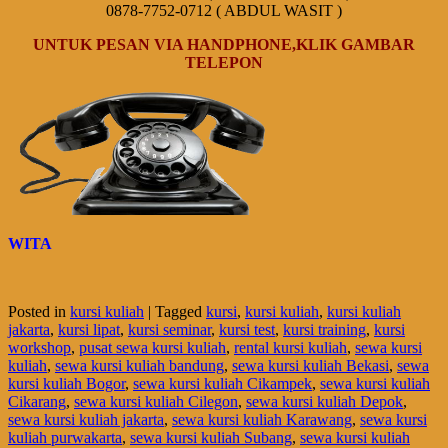
0878-7752-0712 ( ABDUL WASIT )
UNTUK PESAN VIA HANDPHONE,KLIK GAMBAR
TELEPON
WITA
Posted in
kursi kuliah
|
Tagged
kursi
,
kursi kuliah
,
kursi kuliah
jakarta
,
kursi lipat
,
kursi seminar
,
kursi test
,
kursi training
,
kursi
workshop
,
pusat sewa kursi kuliah
,
rental kursi kuliah
,
sewa kursi
kuliah
,
sewa kursi kuliah bandung
,
sewa kursi kuliah Bekasi
,
sewa
kursi kuliah Bogor
,
sewa kursi kuliah Cikampek
,
sewa kursi kuliah
Cikarang
,
sewa kursi kuliah Cilegon
,
sewa kursi kuliah Depok
,
sewa kursi kuliah jakarta
,
sewa kursi kuliah Karawang
,
sewa kursi
kuliah purwakarta
,
sewa kursi kuliah Subang
,
sewa kursi kuliah