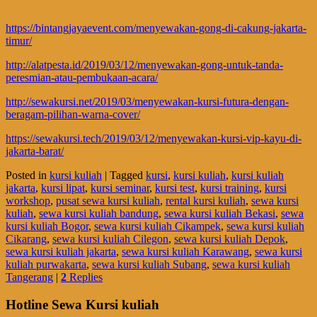
https://bintangjayaevent.com/menyewakan-gong-di-cakung-jakarta-
timur/
http://alatpesta.id/2019/03/12/menyewakan-gong-untuk-tanda-
peresmian-atau-pembukaan-acara/
http://sewakursi.net/2019/03/menyewakan-kursi-futura-dengan-
beragam-pilihan-warna-cover/
https://sewakursi.tech/2019/03/12/menyewakan-kursi-vip-kayu-di-
jakarta-barat/
Posted in
kursi kuliah
|
Tagged
kursi
,
kursi kuliah
,
kursi kuliah
jakarta
,
kursi lipat
,
kursi seminar
,
kursi test
,
kursi training
,
kursi
workshop
,
pusat sewa kursi kuliah
,
rental kursi kuliah
,
sewa kursi
kuliah
,
sewa kursi kuliah bandung
,
sewa kursi kuliah Bekasi
,
sewa
kursi kuliah Bogor
,
sewa kursi kuliah Cikampek
,
sewa kursi kuliah
Cikarang
,
sewa kursi kuliah Cilegon
,
sewa kursi kuliah Depok
,
sewa kursi kuliah jakarta
,
sewa kursi kuliah Karawang
,
sewa kursi
kuliah purwakarta
,
sewa kursi kuliah Subang
,
sewa kursi kuliah
Tangerang
|
2
Replies
Hotline Sewa Kursi kuliah