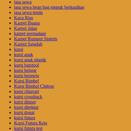
jasa sewa
jasa sewa bean bag empuk berkualitas
jasa sewa tenda
Kaca Rias
Karpet Buana
Karpet Jalan
karpet permadani
Karpet Rumput Sintetis
Karpet Sajadah
kursi
kursi anak
kursi anak plastik
kursi barstool
kursi belajar
kursi bermeja
Kursi Bimbel
Kursi Bimbel Chitose
kursi chiavari
kursi crossback
kursi dinner
kursi direktur
kursi donat
kursi futura
Kursi Futura Raja
kursi futura test