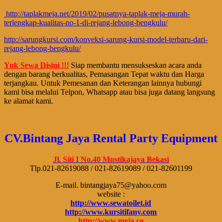
http://taplakmeja.net/2019/02/pusatnya-taplak-meja-murah-
terlengkap-kualitas-no-1-di-rejang-lebong-bengkulu/
http://sarungkursi.com/konveksi-sarung-kursi-model-terbaru-dari-
rejang-lebong-bengkulu/
Yuk Sewa Disini !!!
Siap membantu mensukseskan acara anda
dengan barang berkualitas, Pemasangan Tepat waktu dan Harga
terjangkau. Untuk Pemesanan dan Keterangan lainnya hubungi
kami bisa melalui Telpon, Whatsapp atau bisa juga datang langsung
ke alamat kami.
CV.Bintang Jaya Rental Party Equipment
Jl. Siti I No.40 Mustikajaya Bekasi
Tlp.021-82619088 / 021-82619089 / 021-82601199
E-mail. bintangjaya75@yahoo.com
website :
http://www.sewatoilet.id
http://www.kursitifany.com
http://www.meja.co