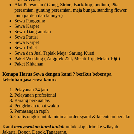
Alat Peresmian ( Gong, Sirine, Backdrop, podium, Pita
peresmian, gunting peresmian, meja bunga, standing flower,
mini garden dan lainnya )
Sewa Panggung
Sewa Karpet
Sewa Tiang antrian
Sewa Partisi
Sewa Karpet
Sewa Toilet
Sewa dan Jual Taplak Meja+Sarung Kursi
Paket Wedding ( Anggrek 25jt, Melati 15jt, Melati 10jt )
Paket Khitanan
Kenapa Harus Sewa dengan kami ? berikut beberapa
kelebihan jasa sewa kami :
Pelayanan 24 jam
Pelayanan profesional
Barang berkualitas
Pengiriman tepat waktu
Pemasangan rapih
Gratis ongkir untuk minimal order syarat & ketentuan berlaku
Kami
menyewakan kursi kuliah
untuk siap kirim ke wilayah
Jakarta, Bogor, Depok,Tangerang,