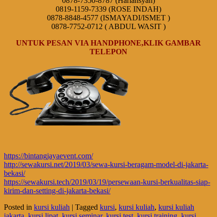
0878-7350-8787 (Hariansyah)
0819-1159-7339 (ROSE INDAH)
0878-8848-4577 (ISMAYADI/ISMET )
0878-7752-0712 ( ABDUL WASIT )
UNTUK PESAN VIA HANDPHONE,KLIK GAMBAR
TELEPON
https://bintangjayaevent.com/
http://sewakursi.net/2019/03/sewa-kursi-beragam-model-di-jakarta-
bekasi/
https://sewakursi.tech/2019/03/19/persewaan-kursi-berkualitas-siap-
kirim-dan-setting-di-jakarta-bekasi/
Posted in
kursi kuliah
|
Tagged
kursi
,
kursi kuliah
,
kursi kuliah
jakarta
,
kursi lipat
,
kursi seminar
,
kursi test
,
kursi training
,
kursi