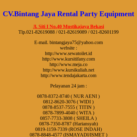
CV.Bintang Jaya Rental Party Equipment
J
l. Siti I No.40 Mustikajaya Bekasi
Tlp.021-82619088 / 021-82619089 / 021-82601199
E-mail. bintangjaya75@yahoo.com
website :
http://www.sewatoilet.id
http://www.kursitifany.com
http://www.meja.co
http://www.kursikuliah.net
http://www.tendajakarta.com
Pelayanan 24 jam :
0878-8372-8740 ( NUR AENI )
0812-8620-3076 ( WIDI )
0878-8537-7555 ( TITIN )
0878-7899-4040 ( WITA )
0857-7733-3808 ( SHEILA )
0878-7350-8787 (Hariansyah)
0819-1159-7339 (ROSE INDAH)
0878-8848-4577 (ISMAYADI/ISMET )