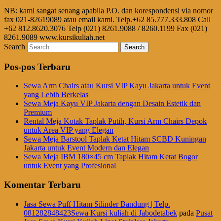
NB: kami sangat senang apabila P.O. dan korespondensi via nomor
fax 021-82619089 atau email kami. Telp.+62 85.777.333.808 Call
+62 812.8620.3076 Telp (021) 8261.9088 / 8260.1199 Fax (021)
8261.9089 www.kursikuliah.net
Search
Pos-pos Terbaru
Sewa Arm Chairs atau Kursi VIP Kayu Jakarta untuk Event
yang Lebih Berkelas
Sewa Meja Kayu VIP Jakarta dengan Desain Estetik dan
Premium
Rental Meja Kotak Taplak Putih, Kursi Arm Chairs Depok
untuk Area VIP yang Elegan
Sewa Meja Barstool Taplak Ketat Hitam SCBD Kuningan
Jakarta untuk Event Modern dan Elegan
Sewa Meja IBM 180×45 cm Taplak Hitam Ketat Bogor
untuk Event yang Profesional
Komentar Terbaru
Jasa Sewa Puff Hitam Silinder Bandung | Telp.
081282848423Sewa Kursi kuliah di Jabodetabek
pada
Pusat