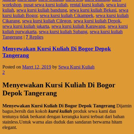
workshop
,
pusat sewa kursi kuliah
,
rental kursi kuliah
,
sewa kursi
kuliah
,
sewa kursi kuliah bandung
,
sewa kursi kuliah Bekasi
,
sewa
kursi kuliah Bogor
,
sewa kursi kuliah Cikampek
,
sewa kursi kuliah
Cikarang
,
sewa kursi kuliah Cilegon
,
sewa kursi kuliah Depok
,
sewa kursi kuliah jakarta
,
sewa kursi kuliah Karawang
,
sewa kursi
kuliah purwakarta
,
sewa kursi kuliah Subang
,
sewa kursi kuliah
Tangerang
|
7
Replies
Menyewakan Kursi Kuliah Di Bogor Depok
Tangerang
Posted on
Maret 12, 2019
by
Sewa Kursi Kuliah
2
Menyewakan Kursi Kuliah Di Bogor
Depok Tangerang
Menyewakan Kursi Kuliah Di Bogor Depok Tangerang
Dijamin
bagus,bersih dan kokoh
kursi kuliah
produk sewa kami dan
tentunya tidak berkarat dengan kerangka kursi terbuat dari bahan
stainless.Untuk warna alas duduk dan sandaran berwarna hitam
elegant.