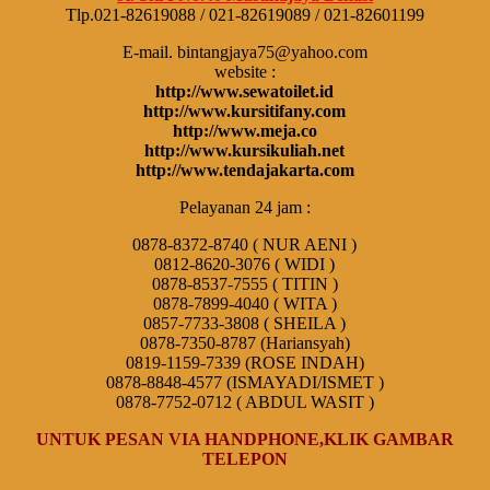
Tlp.021-82619088 / 021-82619089 / 021-82601199
E-mail. bintangjaya75@yahoo.com
website :
http://www.sewatoilet.id
http://www.kursitifany.com
http://www.meja.co
http://www.kursikuliah.net
http://www.tendajakarta.com
Pelayanan 24 jam :
0878-8372-8740 ( NUR AENI )
0812-8620-3076 ( WIDI )
0878-8537-7555 ( TITIN )
0878-7899-4040 ( WITA )
0857-7733-3808 ( SHEILA )
0878-7350-8787 (Hariansyah)
0819-1159-7339 (ROSE INDAH)
0878-8848-4577 (ISMAYADI/ISMET )
0878-7752-0712 ( ABDUL WASIT )
UNTUK PESAN VIA HANDPHONE,KLIK GAMBAR
TELEPON