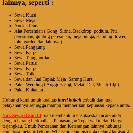
lainnya, seperti :
Sewa Kursi
Sewa Meja
Aneka Tenda
Alat Peresmian ( Gong, Sirine, Backdrop, podium, Pita
peresmian, gunting peresmian, meja bunga, standing flower,
mini garden dan lainnya )
Sewa Panggung
Sewa Karpet
Sewa Tiang antrian
Sewa Partisi
Sewa Karpet
Sewa Toilet
Sewa dan Jual Taplak Meja+Sarung Kursi
Paket Wedding ( Anggrek 25jt, Melati 15jt, Melati 10jt )
Paket Khitanan
Hubungi kami untuk kualitas
kursi kuliah
terbaik dan juga
pelayanannya sehingga mampu memberikan kepuasan kepada anda.
Yuk Sewa Disini !!!
Siap membantu mensukseskan acara anda
dengan barang berkualitas, Pemasangan Tepat waktu dan Harga
terjangkau. Untuk Pemesanan dan Keterangan lainnya hubungi
kami bisa melalui Telpon, Whatsapp atau bisa juga datang langsung