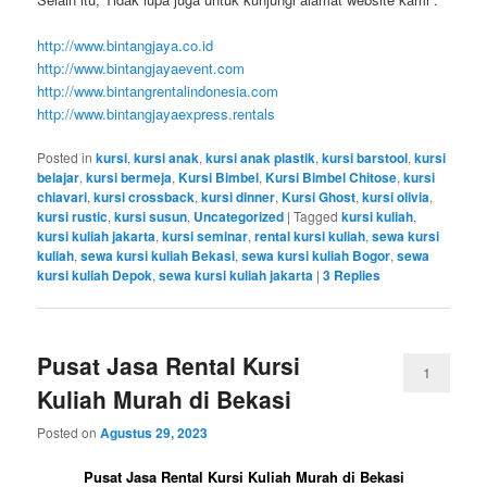
http://www.bintangjaya.co.id
http://www.bintangjayaevent.com
http://www.bintangrentalindonesia.com
http://www.bintangjayaexpress.rentals
Posted in
kursi
,
kursi anak
,
kursi anak plastik
,
kursi barstool
,
kursi
belajar
,
kursi bermeja
,
Kursi Bimbel
,
Kursi Bimbel Chitose
,
kursi
chiavari
,
kursi crossback
,
kursi dinner
,
Kursi Ghost
,
kursi olivia
,
kursi rustic
,
kursi susun
,
Uncategorized
|
Tagged
kursi kuliah
,
kursi kuliah jakarta
,
kursi seminar
,
rental kursi kuliah
,
sewa kursi
kuliah
,
sewa kursi kuliah Bekasi
,
sewa kursi kuliah Bogor
,
sewa
kursi kuliah Depok
,
sewa kursi kuliah jakarta
|
3
Replies
Pusat Jasa Rental Kursi
1
Kuliah Murah di Bekasi
Posted on
Agustus 29, 2023
Pusat Jasa Rental Kursi Kuliah Murah di Bekasi