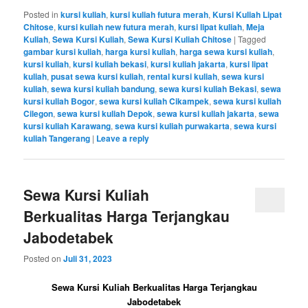
Posted in
kursi kuliah
,
kursi kuliah futura merah
,
Kursi Kuliah Lipat
Chitose
,
kursi kuliah new futura merah
,
kursi lipat kuliah
,
Meja
Kuliah
,
Sewa Kursi Kuliah
,
Sewa Kursi Kuliah Chitose
|
Tagged
gambar kursi kuliah
,
harga kursi kuliah
,
harga sewa kursi kuliah
,
kursi kuliah
,
kursi kuliah bekasi
,
kursi kuliah jakarta
,
kursi lipat
kuliah
,
pusat sewa kursi kuliah
,
rental kursi kuliah
,
sewa kursi
kuliah
,
sewa kursi kuliah bandung
,
sewa kursi kuliah Bekasi
,
sewa
kursi kuliah Bogor
,
sewa kursi kuliah Cikampek
,
sewa kursi kuliah
Cilegon
,
sewa kursi kuliah Depok
,
sewa kursi kuliah jakarta
,
sewa
kursi kuliah Karawang
,
sewa kursi kuliah purwakarta
,
sewa kursi
kuliah Tangerang
|
Leave a reply
Sewa Kursi Kuliah
Berkualitas Harga Terjangkau
Jabodetabek
Posted on
Juli 31, 2023
Sewa Kursi Kuliah Berkualitas Harga Terjangkau
Jabodetabek