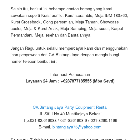
Selain itu, berikut ini beberapa contoh barang yang kami
sewakan seperti Kursi acrilic, Kursi scramble, Meja IBM 180×60,
Kursi Crossback, Gong peresmian, Meja Taman, Showcase
cooler, Meja & Kursi Anak, Meja Samping, Meja sudut, Karpet
Permandani, Meja lesehan dan Bantalannya.
Jangan Ragu untuk selalu mempercayai kami dan menggunakan
jasa penyewaan dari CV Bintang Jaya dengan menghubungi
nomer telepon berikut ini :
Informasi Pemesanan
Layanan 24 Jam : +6287877185555 (Mba Sevti)
CV.Bintang Jaya Party Equipment Rental
Jl. Siti I No.40 Mustikajaya Bekasi
Tlp.021-82.619088 / 021-8261908.9 / 021-8260.1199
E-mail.
bintangjaya75@yahoo.com
Selain itu, Tidak lupa juga untuk kunjungi alamat website kami :