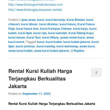
http://www.bintangrentalindonesia.com
http://www.bintangjayaexpress.rentals
Posted in
jasa sewa
,
kursi
,
kursi bermeja
,
Kursi Bimbel
,
kursi
chiavari
,
kursi dinner
,
kursi direktur
,
kursi futura
,
Kursi Futura
Raja
,
kursi futura test
,
Kursi Kampus Chitose
,
kursi kayu
,
kursi
kuliah
,
kursi lipat
,
kursi raja
,
kursi sekolah
,
Kursi Silang Kayu
,
kursi taman
,
Kursi Test
,
kursi tiffany
,
pusat rental kursi
,
sewa
kursi event
|
Tagged
kursi
,
kursi kuliah
,
kursi kuliah jakarta
,
kursi
lipat
,
kursi seminar
,
kursi training
,
kursi workshop
,
sewa kursi
,
sewa kursi kuliah
,
sewa kursi kuliah jakarta
|
2
Replies
Rental Kursi Kuliah Harga
3
Terjangkau Berkualitas
Jakarta
Posted on
September 11, 2023
Rental Kursi Kuliah Harga Terjangkau Berkualitas Jakarta