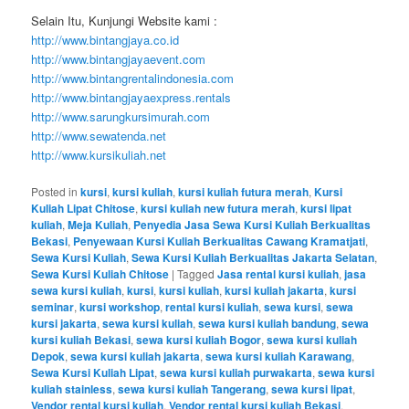
Selain Itu, Kunjungi Website kami :
http://www.bintangjaya.co.id
http://www.bintangjayaevent.com
http://www.bintangrentalindonesia.com
http://www.bintangjayaexpress.rentals
http://www.sarungkursimurah.com
http://www.sewatenda.net
http://www.kursikuliah.net
Posted in
kursi
,
kursi kuliah
,
kursi kuliah futura merah
,
Kursi
Kuliah Lipat Chitose
,
kursi kuliah new futura merah
,
kursi lipat
kuliah
,
Meja Kuliah
,
Penyedia Jasa Sewa Kursi Kuliah Berkualitas
Bekasi
,
Penyewaan Kursi Kuliah Berkualitas Cawang Kramatjati
,
Sewa Kursi Kuliah
,
Sewa Kursi Kuliah Berkualitas Jakarta Selatan
,
Sewa Kursi Kuliah Chitose
|
Tagged
Jasa rental kursi kuliah
,
jasa
sewa kursi kuliah
,
kursi
,
kursi kuliah
,
kursi kuliah jakarta
,
kursi
seminar
,
kursi workshop
,
rental kursi kuliah
,
sewa kursi
,
sewa
kursi jakarta
,
sewa kursi kuliah
,
sewa kursi kuliah bandung
,
sewa
kursi kuliah Bekasi
,
sewa kursi kuliah Bogor
,
sewa kursi kuliah
Depok
,
sewa kursi kuliah jakarta
,
sewa kursi kuliah Karawang
,
Sewa Kursi Kuliah Lipat
,
sewa kursi kuliah purwakarta
,
sewa kursi
kuliah stainless
,
sewa kursi kuliah Tangerang
,
sewa kursi lipat
,
Vendor rental kursi kuliah
,
Vendor rental kursi kuliah Bekasi
,