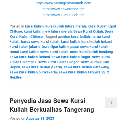
http://www.sarungkursimurah.com
http://www.sewatenda.net
http://www.kursikuliah.net
Posted in
kursi kuliah
,
kursi kuliah futura merah
,
Kursi Kuliah Lipat
Chitose
,
kursi kuliah new futura merah
,
Sewa Kursi Kuliah
,
Sewa
Kursi Kuliah Chitose
|
Tagged
gambar kursi kuliah
,
harga kursi
kuliah
,
harga sewa kursi kuliah
,
kursi kuliah
,
kursi kuliah bekasi
,
kursi kuliah jakarta
,
kursi lipat kuliah
,
pusat sewa kursi kuliah
,
rental kursi kuliah
,
sewa kursi kuliah
,
sewa kursi kuliah bandung
,
sewa kursi kuliah Bekasi
,
sewa kursi kuliah Bogor
,
sewa kursi
kuliah Cikampek
,
sewa kursi kuliah Cilegon
,
sewa kursi kuliah
Depok
,
sewa kursi kuliah jakarta
,
sewa kursi kuliah Karawang
,
sewa kursi kuliah purwakarta
,
sewa kursi kuliah Tangerang
|
2
Replies
Penyedia Jasa Sewa Kursi
1
Kuliah Berkualitas Tangerang
Posted on
Agustus 11, 2023