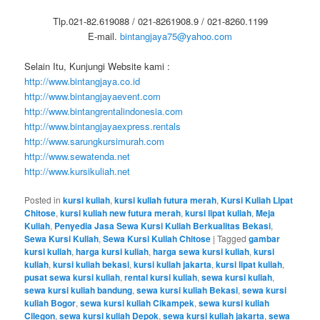
Tlp.021-82.619088 / 021-8261908.9 / 021-8260.1199
E-mail.
bintangjaya75@yahoo.com
Selain Itu, Kunjungi Website kami :
http://www.bintangjaya.co.id
http://www.bintangjayaevent.com
http://www.bintangrentalindonesia.com
http://www.bintangjayaexpress.rentals
http://www.sarungkursimurah.com
http://www.sewatenda.net
http://www.kursikuliah.net
Posted in
kursi kuliah
,
kursi kuliah futura merah
,
Kursi Kuliah Lipat
Chitose
,
kursi kuliah new futura merah
,
kursi lipat kuliah
,
Meja
Kuliah
,
Penyedia Jasa Sewa Kursi Kuliah Berkualitas Bekasi
,
Sewa Kursi Kuliah
,
Sewa Kursi Kuliah Chitose
|
Tagged
gambar
kursi kuliah
,
harga kursi kuliah
,
harga sewa kursi kuliah
,
kursi
kuliah
,
kursi kuliah bekasi
,
kursi kuliah jakarta
,
kursi lipat kuliah
,
pusat sewa kursi kuliah
,
rental kursi kuliah
,
sewa kursi kuliah
,
sewa kursi kuliah bandung
,
sewa kursi kuliah Bekasi
,
sewa kursi
kuliah Bogor
,
sewa kursi kuliah Cikampek
,
sewa kursi kuliah
Cilegon
,
sewa kursi kuliah Depok
,
sewa kursi kuliah jakarta
,
sewa