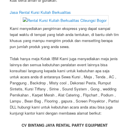
kuat serta aman di gunakan.
Jasa Rental Kursi Kuliah Berkualitas
Kami menyediakan pengiriman ekspress yang dapat sampai
tepat waktu di tempat yang telah anda tentukan, di bantu oleh tim
khusus yang mampu mengirim produk dan mensetting berapa
pun jumlah produk yang anda sewa.
Tidak hanya meja Kotak IBM Kami juga menyediakan meja jenis
lainnya dan semua kebutuhan peralatan event lainnya bisa
konsultasi langsung kepada kami untuk kebutuhan apa saja
untuk acara anda di antaranya Sewa Kursi , Meja , Tenda , AC ,
Panggung , Backdrop , Misty cool , Dekorasi Pesta, Rumput
Sintetis, Kursi Tiffany , Sirine , Sound System , Gong , wedding
Pernikahan , Karpet Merah , Alat Catering , Flipchart , Podium ,
Lampu , Bean Bag , Flooring , gapura , Screen Proyektor , Partisi
DLL hubungi kami untuk kebutuhan acara anda atau bisa juga
kunjungi kantor kami dengan membawa alamat berikut:
CV BINTANG JAYA RENTAL PARTY EQUIPMENT