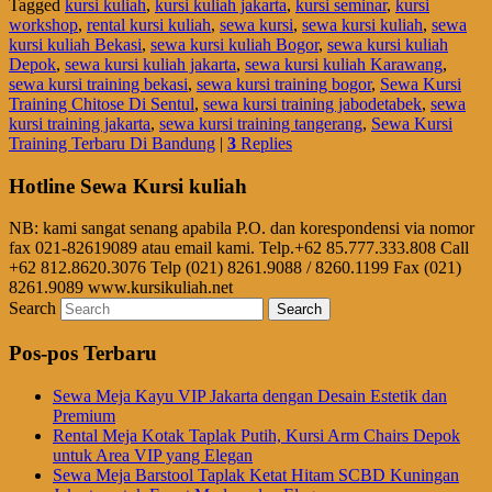
Tagged
kursi kuliah
,
kursi kuliah jakarta
,
kursi seminar
,
kursi
workshop
,
rental kursi kuliah
,
sewa kursi
,
sewa kursi kuliah
,
sewa
kursi kuliah Bekasi
,
sewa kursi kuliah Bogor
,
sewa kursi kuliah
Depok
,
sewa kursi kuliah jakarta
,
sewa kursi kuliah Karawang
,
sewa kursi training bekasi
,
sewa kursi training bogor
,
Sewa Kursi
Training Chitose Di Sentul
,
sewa kursi training jabodetabek
,
sewa
kursi training jakarta
,
sewa kursi training tangerang
,
Sewa Kursi
Training Terbaru Di Bandung
|
3
Replies
Hotline Sewa Kursi kuliah
NB: kami sangat senang apabila P.O. dan korespondensi via nomor
fax 021-82619089 atau email kami. Telp.+62 85.777.333.808 Call
+62 812.8620.3076 Telp (021) 8261.9088 / 8260.1199 Fax (021)
8261.9089 www.kursikuliah.net
Search
Pos-pos Terbaru
Sewa Meja Kayu VIP Jakarta dengan Desain Estetik dan
Premium
Rental Meja Kotak Taplak Putih, Kursi Arm Chairs Depok
untuk Area VIP yang Elegan
Sewa Meja Barstool Taplak Ketat Hitam SCBD Kuningan