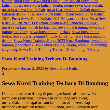
jakarta
,
kursi kuliah sewa kursi kuliah
,
Perusahaan Sewa kursi
kuliah
,
piusat sewa kursi kuliah jakarta
,
promo sewa kursi kuliah
,
pusat jasa sewa kursi kuliah
,
pusat jasa sewa kursi kuliah murah di
kukusan depok
,
pusat sewa kursi kuliah
,
Pusat Sewa Kursi Kuliah
2021
,
Pusat Sewa Kursi Kuliah 2021 Pelayanan 24Jam
,
Pusat Sewa
Kursi Kuliah 2021 Pelayanan 24Jam Masa Pandemi Covid-19
,
pusat sewa kursi kuliah berkualitas
,
sewa kursi training
,
sewa kursi
training bandung
,
sewa kursi training bekasi
,
sewa kursi training
bogor
,
Sewa Kursi Training Chitose Di Sentul
,
sewa kursi training
depok
,
Sewa Kursi Training Harga 2023 Kota Bandung
,
sewa kursi
training jabodetabek
,
sewa kursi training jakarta
,
sewa kursi training
tangerang
,
Sewa Kursi Training Terbaru Di Bandung
|
1
Reply
Sewa Kursi Training Terbaru Di Bandung
Posted on
Februari 2, 2023
by
Sewa Kursi Kuliah
3
Sewa Kursi Training Terbaru Di Bandung
Hallo…… selamat datang di postingan kami salah satu websait
resmi dari perusahaan persewaan cv bintang jaya event,
menyediakan berbagai macam kebutuhan alat event, siap
memberikan layanan terbaik untuk anda, untuk kepuasan anda