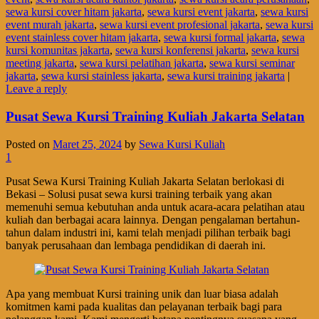
sewa kursi cover hitam jakarta
,
sewa kursi event jakarta
,
sewa kursi
event murah jakarta
,
sewa kursi event profesional jakarta
,
sewa kursi
event stainless cover hitam jakarta
,
sewa kursi formal jakarta
,
sewa
kursi komunitas jakarta
,
sewa kursi konferensi jakarta
,
sewa kursi
meeting jakarta
,
sewa kursi pelatihan jakarta
,
sewa kursi seminar
jakarta
,
sewa kursi stainless jakarta
,
sewa kursi training jakarta
|
Leave a reply
Pusat Sewa Kursi Training Kuliah Jakarta Selatan
Posted on
Maret 25, 2024
by
Sewa Kursi Kuliah
1
Pusat Sewa Kursi Training Kuliah Jakarta Selatan berlokasi di
Bekasi – Solusi pusat sewa kursi training terbaik yang akan
memenuhi semua kebutuhan anda untuk acara-acara pelatihan atau
kuliah dan berbagai acara lainnya. Dengan pengalaman bertahun-
tahun dalam industri ini, kami telah menjadi pilihan terbaik bagi
banyak perusahaan dan lembaga pendidikan di daerah ini.
Apa yang membuat Kursi training unik dan luar biasa adalah
komitmen kami pada kualitas dan pelayanan terbaik bagi para