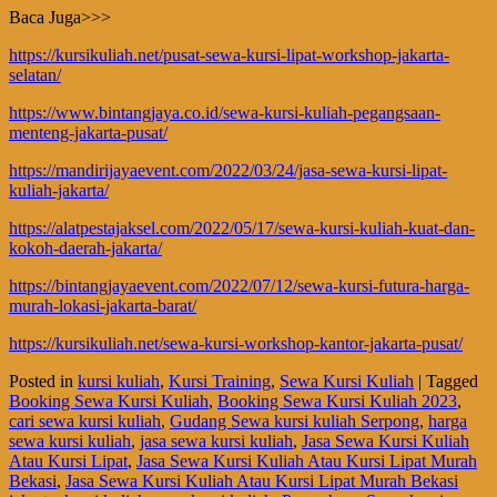
Baca Juga>>>
https://kursikuliah.net/pusat-sewa-kursi-lipat-workshop-jakarta-
selatan/
https://www.bintangjaya.co.id/sewa-kursi-kuliah-pegangsaan-
menteng-jakarta-pusat/
https://mandirijayaevent.com/2022/03/24/jasa-sewa-kursi-lipat-
kuliah-jakarta/
https://alatpestajaksel.com/2022/05/17/sewa-kursi-kuliah-kuat-dan-
kokoh-daerah-jakarta/
https://bintangjayaevent.com/2022/07/12/sewa-kursi-futura-harga-
murah-lokasi-jakarta-barat/
https://kursikuliah.net/sewa-kursi-workshop-kantor-jakarta-pusat/
Posted in
kursi kuliah
,
Kursi Training
,
Sewa Kursi Kuliah
|
Tagged
Booking Sewa Kursi Kuliah
,
Booking Sewa Kursi Kuliah 2023
,
cari sewa kursi kuliah
,
Gudang Sewa kursi kuliah Serpong
,
harga
sewa kursi kuliah
,
jasa sewa kursi kuliah
,
Jasa Sewa Kursi Kuliah
Atau Kursi Lipat
,
Jasa Sewa Kursi Kuliah Atau Kursi Lipat Murah
Bekasi
,
Jasa Sewa Kursi Kuliah Atau Kursi Lipat Murah Bekasi