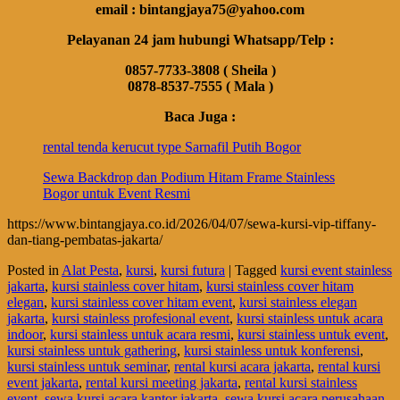
email : bintangjaya75@yahoo.com
Pelayanan 24 jam hubungi Whatsapp/Telp :
0857-7733-3808 ( Sheila )
0878-8537-7555 ( Mala )
Baca Juga :
rental tenda kerucut type Sarnafil Putih Bogor
Sewa Backdrop dan Podium Hitam Frame Stainless
Bogor untuk Event Resmi
https://www.bintangjaya.co.id/2026/04/07/sewa-kursi-vip-tiffany-
dan-tiang-pembatas-jakarta/
Posted in
Alat Pesta
,
kursi
,
kursi futura
|
Tagged
kursi event stainless
jakarta
,
kursi stainless cover hitam
,
kursi stainless cover hitam
elegan
,
kursi stainless cover hitam event
,
kursi stainless elegan
jakarta
,
kursi stainless profesional event
,
kursi stainless untuk acara
indoor
,
kursi stainless untuk acara resmi
,
kursi stainless untuk event
,
kursi stainless untuk gathering
,
kursi stainless untuk konferensi
,
kursi stainless untuk seminar
,
rental kursi acara jakarta
,
rental kursi
event jakarta
,
rental kursi meeting jakarta
,
rental kursi stainless
event
,
sewa kursi acara kantor jakarta
,
sewa kursi acara perusahaan
,