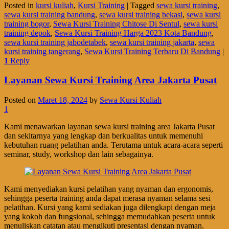
Posted in
kursi kuliah
,
Kursi Training
|
Tagged
sewa kursi training
,
sewa kursi training bandung
,
sewa kursi training bekasi
,
sewa kursi
training bogor
,
Sewa Kursi Training Chitose Di Sentul
,
sewa kursi
training depok
,
Sewa Kursi Training Harga 2023 Kota Bandung
,
sewa kursi training jabodetabek
,
sewa kursi training jakarta
,
sewa
kursi training tangerang
,
Sewa Kursi Training Terbaru Di Bandung
|
1
Reply
Layanan Sewa Kursi Training Area Jakarta Pusat
Posted on
Maret 18, 2024
by
Sewa Kursi Kuliah
1
Kami menawarkan layanan sewa kursi training area Jakarta Pusat
dan sekitarnya yang lengkap dan berkualitas untuk memenuhi
kebutuhan ruang pelatihan anda. Terutama untuk acara-acara seperti
seminar, study, workshop dan lain sebagainya.
Kami menyediakan kursi pelatihan yang nyaman dan ergonomis,
sehingga peserta training anda dapat merasa nyaman selama sesi
pelatihan. Kursi yang kami sediakan juga dilengkapi dengan meja
yang kokoh dan fungsional, sehingga memudahkan peserta untuk
menuliskan catatan atau mengikuti presentasi dengan nyaman.