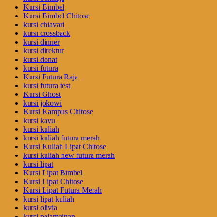
Kursi Bimbel
Kursi Bimbel Chitose
kursi chiavari
kursi crossback
kursi dinner
kursi direktur
kursi donat
kursi futura
Kursi Futura Raja
kursi futura test
Kursi Ghost
kursi jokowi
Kursi Kampus Chitose
kursi kayu
kursi kuliah
kursi kuliah futura merah
Kursi Kuliah Lipat Chitose
kursi kuliah new futura merah
kursi lipat
Kursi Lipat Bimbel
Kursi Lipat Chitose
Kursi Lipat Futura Merah
kursi lipat kuliah
kursi olivia
kursi pelamainan