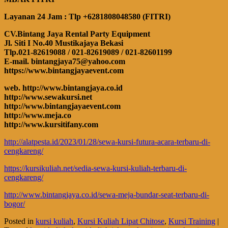
Layanan 24 Jam : Tlp +6281808048580 (FITRI)
CV.Bintang Jaya Rental Party Equipment
Jl. Siti I No.40 Mustikajaya Bekasi
Tlp.021-82619088 / 021-82619089 / 021-82601199
E-mail. bintangjaya75@yahoo.com
https://www.bintangjayaevent.com
web. http://www.bintangjaya.co.id
http://www.sewakursi.net
http://www.bintangjayaevent.com
http://www.meja.co
http://www.kursitifany.com
http://alatpesta.id/2023/01/28/sewa-kursi-futura-acara-terbaru-di-
cengkareng/
https://kursikuliah.net/sedia-sewa-kursi-kuliah-terbaru-di-
cengkareng/
http://www.bintangjaya.co.id/sewa-meja-bundar-seat-terbaru-di-
bogor/
Posted in
kursi kuliah
,
Kursi Kuliah Lipat Chitose
,
Kursi Training
|