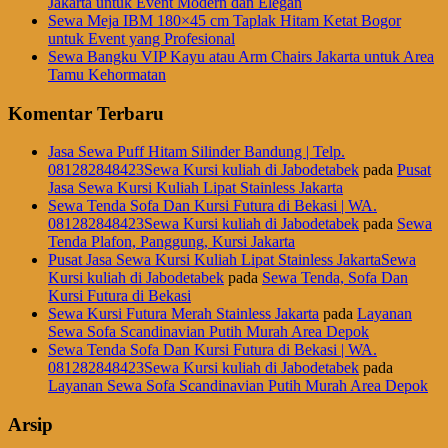
Jakarta untuk Event Modern dan Elegan
Sewa Meja IBM 180×45 cm Taplak Hitam Ketat Bogor
untuk Event yang Profesional
Sewa Bangku VIP Kayu atau Arm Chairs Jakarta untuk Area
Tamu Kehormatan
Komentar Terbaru
Jasa Sewa Puff Hitam Silinder Bandung | Telp.
081282848423Sewa Kursi kuliah di Jabodetabek
pada
Pusat
Jasa Sewa Kursi Kuliah Lipat Stainless Jakarta
Sewa Tenda Sofa Dan Kursi Futura di Bekasi | WA.
081282848423Sewa Kursi kuliah di Jabodetabek
pada
Sewa
Tenda Plafon, Panggung, Kursi Jakarta
Pusat Jasa Sewa Kursi Kuliah Lipat Stainless JakartaSewa
Kursi kuliah di Jabodetabek
pada
Sewa Tenda, Sofa Dan
Kursi Futura di Bekasi
Sewa Kursi Futura Merah Stainless Jakarta
pada
Layanan
Sewa Sofa Scandinavian Putih Murah Area Depok
Sewa Tenda Sofa Dan Kursi Futura di Bekasi | WA.
081282848423Sewa Kursi kuliah di Jabodetabek
pada
Layanan Sewa Sofa Scandinavian Putih Murah Area Depok
Arsip