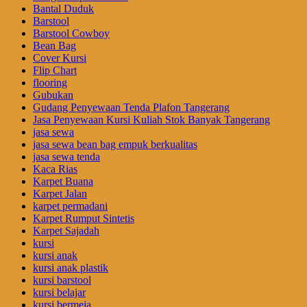
Bantal Duduk
Barstool
Barstool Cowboy
Bean Bag
Cover Kursi
Flip Chart
flooring
Gubukan
Gudang Penyewaan Tenda Plafon Tangerang
Jasa Penyewaan Kursi Kuliah Stok Banyak Tangerang
jasa sewa
jasa sewa bean bag empuk berkualitas
jasa sewa tenda
Kaca Rias
Karpet Buana
Karpet Jalan
karpet permadani
Karpet Rumput Sintetis
Karpet Sajadah
kursi
kursi anak
kursi anak plastik
kursi barstool
kursi belajar
kursi bermeja