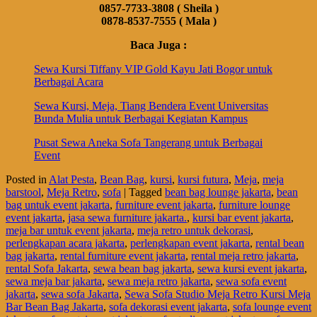
0857-7733-3808 ( Sheila )
0878-8537-7555 ( Mala )
Baca Juga :
Sewa Kursi Tiffany VIP Gold Kayu Jati Bogor untuk
Berbagai Acara
Sewa Kursi, Meja, Tiang Bendera Event Universitas
Bunda Mulia untuk Berbagai Kegiatan Kampus
Pusat Sewa Aneka Sofa Tangerang untuk Berbagai
Event
Posted in
Alat Pesta
,
Bean Bag
,
kursi
,
kursi futura
,
Meja
,
meja
barstool
,
Meja Retro
,
sofa
|
Tagged
bean bag lounge jakarta
,
bean
bag untuk event jakarta
,
furniture event jakarta
,
furniture lounge
event jakarta
,
jasa sewa furniture jakarta.
,
kursi bar event jakarta
,
meja bar untuk event jakarta
,
meja retro untuk dekorasi
,
perlengkapan acara jakarta
,
perlengkapan event jakarta
,
rental bean
bag jakarta
,
rental furniture event jakarta
,
rental meja retro jakarta
,
rental Sofa Jakarta
,
sewa bean bag jakarta
,
sewa kursi event jakarta
,
sewa meja bar jakarta
,
sewa meja retro jakarta
,
sewa sofa event
jakarta
,
sewa sofa Jakarta
,
Sewa Sofa Studio Meja Retro Kursi Meja
Bar Bean Bag Jakarta
,
sofa dekorasi event jakarta
,
sofa lounge event