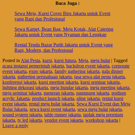
Baca Juga :
Sewa Meja, Kursi Cover Biru Jakarta untuk Event
yang Rapi dan Profesional
Sewa Karpet, Bean Bag, Meja Kotak, Alat Catering
Jakarta untuk Event yang Nyaman dan Lengkap
Rental Tenda Bazar Putih Jakarta untuk Event yang
Rapi, Modern, dan Profesional
Posted in
Alat Pesta
,
kursi
,
kursi futura
,
Meja
,
meja bulat
|
Tagged
acara instansi pemerintah jakarta
,
backdrop event jakarta
,
corporate
event jakarta
,
expo jakarta
,
family gathering jakarta
,
gala dinner
jakarta
,
gathering perusahaan jakarta
,
jasa sewa alat pesta jakarta
,
konferensi jakarta
,
kursi meeting jakarta
,
kursi seminar jakarta
,
lighting dekorasi jakarta
,
meja bundar jakarta
,
meja meeting jakarta
,
meja seminar jakarta
,
pameran jakarta
,
panggung jakarta
,
podium
acrylic Jakarta
,
product launch jakarta
,
qline jakarta
,
rental kursi
event jakarta
,
rental meja bulat jakarta
,
Sewa Kursi Event dan Meja
Bulat Jakarta
,
sewa kursi event jakarta
,
sewa meja bulat jakarta
,
sound system jakarta
,
table runner jakarta
,
taplak meja premium
jakarta
,
tv led jakarta
,
vendor event jakarta
,
workshop jakarta
|
Leave a reply