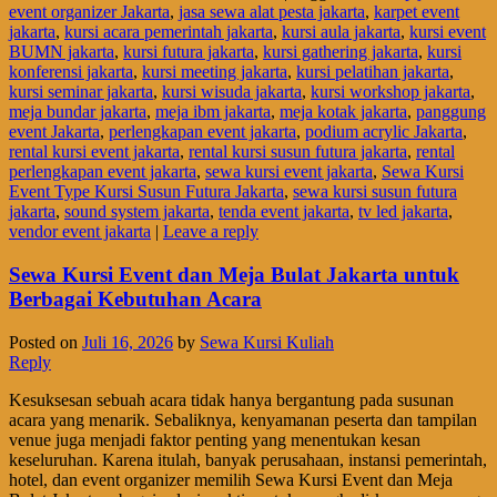
event organizer Jakarta
,
jasa sewa alat pesta jakarta
,
karpet event
jakarta
,
kursi acara pemerintah jakarta
,
kursi aula jakarta
,
kursi event
BUMN jakarta
,
kursi futura jakarta
,
kursi gathering jakarta
,
kursi
konferensi jakarta
,
kursi meeting jakarta
,
kursi pelatihan jakarta
,
kursi seminar jakarta
,
kursi wisuda jakarta
,
kursi workshop jakarta
,
meja bundar jakarta
,
meja ibm jakarta
,
meja kotak jakarta
,
panggung
event Jakarta
,
perlengkapan event jakarta
,
podium acrylic Jakarta
,
rental kursi event jakarta
,
rental kursi susun futura jakarta
,
rental
perlengkapan event jakarta
,
sewa kursi event jakarta
,
Sewa Kursi
Event Type Kursi Susun Futura Jakarta
,
sewa kursi susun futura
jakarta
,
sound system jakarta
,
tenda event jakarta
,
tv led jakarta
,
vendor event jakarta
|
Leave a reply
Sewa Kursi Event dan Meja Bulat Jakarta untuk
Berbagai Kebutuhan Acara
Posted on
Juli 16, 2026
by
Sewa Kursi Kuliah
Reply
Kesuksesan sebuah acara tidak hanya bergantung pada susunan
acara yang menarik. Sebaliknya, kenyamanan peserta dan tampilan
venue juga menjadi faktor penting yang menentukan kesan
keseluruhan. Karena itulah, banyak perusahaan, instansi pemerintah,
hotel, dan event organizer memilih Sewa Kursi Event dan Meja