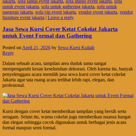
jakarta
,
sofa santai event jakarta
,
sofa studio event jakarta
,
sofa
untuk event jakarta
,
sofa untuk gathering jakarta
,
sofa untuk
pameran jakarta
,
sofa vip event jakarta
,
vendor event jakarta
,
vendor
furniture event jakarta
|
Leave a reply
Jasa Sewa Kursi Cover Ketat Cokelat Jakarta
untuk Event Formal dan Gathering
Posted on
April 21, 2026
by
Sewa Kursi Kuliah
Reply
Dalam sebuah acara, tampilan area duduk tamu sangat
mempengaruhi kesan keseluruhan dekorasi. Oleh karena itu, banyak
penyelenggara acara memilih jasa sewa kursi cover ketat cokelat
Jakarta agar tata ruang acara terlihat lebih rapi, elegan, dan
profesional.
Kursi dengan cover ketat memberikan tampilan yang bersih serta
seragam. Selain itu, warna cokelat juga memberikan nuansa hangat
dan elegan sehingga cocok digunakan untuk berbagai jenis acara
formal maupun semi formal.