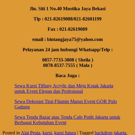
Jln. Siti 1 No.40 Mustika Jaya Bekasi
Tlp : 021-82619088/021-82601199
Fax : 021-82619089
email : bintangjaya75@yahoo.com
Pelayanan 24 jam hubungi Whatsapp/Telp :
0857-7733-3808 ( Sheila )
0878-8537-7555 ( Mala )
Baca Juga :
Sewa Kursi Tiffany Acrylic dan Meja Kotak Jakarta
untuk Event Elegan dan Profesional
Sewa Dekorasi Tirai Filamin Marun Event GOR Pulo
Gadung
Sewa Tenda Bazar atau Tenda Cafe Putih Jakarta untuk
Berbagai Kebutuhan Event
Posted in
Alat Pesta
,
kursi
,
kursi futura
|
Tagged
backdrop jakarta
,