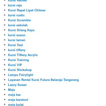
Kursi Raffles
kursi raja
Kursi Rapat Lipat Chitose
kursi rustic
Kursi Scramble
kursi sekolah
Kursi Silang Kayu
kursi susun
kursi taman
Kursi Test
kursi tiffany
Kursi Tiffany Acrylic
Kursi Training
Kursi VIP
Kursi Workshop
Lampu Fairylight
Layanan Rental Kursi Futura Balaraja Tangerang
Lazzy Susan
Meja
meja bar
meja barstool
meja bulat