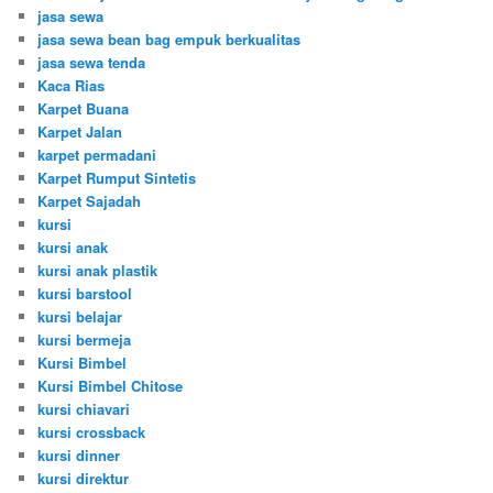
jasa sewa
jasa sewa bean bag empuk berkualitas
jasa sewa tenda
Kaca Rias
Karpet Buana
Karpet Jalan
karpet permadani
Karpet Rumput Sintetis
Karpet Sajadah
kursi
kursi anak
kursi anak plastik
kursi barstool
kursi belajar
kursi bermeja
Kursi Bimbel
Kursi Bimbel Chitose
kursi chiavari
kursi crossback
kursi dinner
kursi direktur