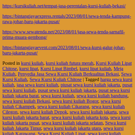
https://kursikuliah.net/tempat-jasa-perentalan-kursi-kuliah-bekasi/
https://bintangjayaexpress.rentals/2023/08/01/sewa-tenda-kampung-
rawa-johar-baru-jakarta-pusat/
https://www.sewatenda.net/2023/08/01/jasa-sewa-tenda-sarnafil-
prima-muara-gembong/
https://bintangjayaevent.com/2023/08/01/sewa-kursi-galur-johar-
baru-jakarta-pusat/
Posted in
kursi kuliah
,
kursi kuliah futura merah
,
Kursi Kuliah Lipat
Chitose
,
kursi lipat
,
Kursi Lipat Bimbel
,
kursi lipat kuliah
,
Meja
Kuliah
,
Penyedia Jasa Sewa Kursi Kuliah Berkualitas Bekasi
,
Sewa
Kursi Kuliah
,
Sewa Kursi Kuliah Chitose
|
Tagged
harga sewa kursi
kuliah
,
jasa sewa kursi kuliah
,
piusat sewa kursi kuliah jakarta
,
pusat
sewa kursi kuliah
,
pusat sewa kursi kuliah jakarta
,
pusat sewa kursi
kuliah jakarta barat
,
sewa kursi kuliah
,
sewa kursi kuliah bandung
,
sewa kursi kuliah Bekasi
,
sewa kursi kuliah Bogor
,
sewa kursi
kuliah Cikampek
,
sewa kursi kuliah Cikarang
,
sewa kursi kuliah
Cilegon
,
sewa kursi kuliah Depok
,
sewa kursi kuliah jakarta
,
sewa
kursi kuliah jakarta barat
,
sewa kursi kuliah jakarta kota
,
sewa kursi
kuliah jakarta pusat
,
sewa kursi kuliah jakarta selatan
,
Sewa kursi
kuliah Jakarta Timur
,
sewa kursi kuliah jakarta utara
,
sewa kursi
kuliah Karawang
,
Sewa Kursi Kuliah Lipat
,
sewa kursi kuliah