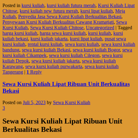
Posted in
kursi kuliah
,
kursi kuliah futura merah
,
Kursi Kuliah Lipat
Chitose
,
kursi kuliah new futura merah
,
kursi lipat kuliah
,
Meja
Kuliah
,
Penyedia Jasa Sewa Kursi Kuliah Berkualitas Bekasi
,
Penyewaan Kursi Kuliah Berkualitas Cawang Kramatjati
,
Sewa
Kursi Kuliah
,
Sewa Kursi Kuliah Chitose
,
Uncategorized
|
Tagged
harga kursi kuliah
,
harga sewa kursi kuliah
,
kursi kuliah
,
kursi
kuliah bekasi
,
kursi kuliah jakarta
,
kursi lipat kuliah
,
pusat sewa
kursi kuliah
,
rental kursi kuliah
,
sewa kursi kuliah
,
sewa kursi kuliah
bandung
,
sewa kursi kuliah Bekasi
,
sewa kursi kuliah Bogor
,
sewa
kursi kuliah Cikampek
,
sewa kursi kuliah Cilegon
,
sewa kursi
kuliah Depok
,
sewa kursi kuliah jakarta
,
sewa kursi kuliah
Karawang
,
sewa kursi kuliah purwakarta
,
sewa kursi kuliah
Tangerang
|
1
Reply
Sewa Kursi Kuliah Lipat Ribuan Unit Berkualitas
Bekasi
Posted on
Juli 5, 2023
by
Sewa Kursi Kuliah
3
Sewa Kursi Kuliah Lipat Ribuan Unit
Berkualitas Bekasi