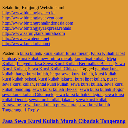
Selain Itu, Kunjungi Website kami :
http://www.bintangjaya.co.id
http://www.bintangjayaevent.com
http://www.bintangrentalindonesia.com
http://www.bintangjayaexpress.rentals
http://www.sarungkursimurah.com
http://www.sewatenda.net
http://www.kursikuliah.net
Posted in
kursi kuliah
,
kursi kuliah futura merah
,
Kursi Kuliah Lipat
Chitose
,
kursi kuliah new futura merah
,
kursi lipat kuliah
,
Meja
Kuliah
,
Penyedia Jasa Sewa Kursi Kuliah Berkualitas Bekasi
,
Sewa
Kursi Kuliah
,
Sewa Kursi Kuliah Chitose
|
Tagged
gambar kursi
kuliah
,
harga kursi kuliah
,
harga sewa kursi kuliah
,
kursi kuliah
,
kursi kuliah bekasi
,
kursi kuliah jakarta
,
kursi lipat kuliah
,
pusat
sewa kursi kuliah
,
rental kursi kuliah
,
sewa kursi kuliah
,
sewa kursi
kuliah bandung
,
sewa kursi kuliah Bekasi
,
sewa kursi kuliah Bogor
,
sewa kursi kuliah Cikampek
,
sewa kursi kuliah Cilegon
,
sewa kursi
kuliah Depok
,
sewa kursi kuliah jakarta
,
sewa kursi kuliah
Karawang
,
sewa kursi kuliah purwakarta
,
sewa kursi kuliah
Tangerang
|
1
Reply
Jasa Sewa Kursi Kuliah Murah Cibadak Tangerang