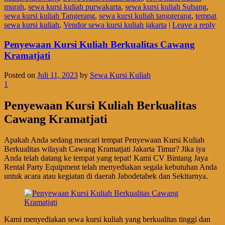
murah
,
sewa kursi kuliah purwakarta
,
sewa kursi kuliah Subang
,
sewa kursi kuliah Tangerang
,
sewa kursi kuliah tanggerang
,
tempat
sewa kursi kuliah
,
Vendor sewa kursi kuliah jakarta
|
Leave a reply
Penyewaan Kursi Kuliah Berkualitas Cawang
Kramatjati
Posted on
Juli 11, 2023
by
Sewa Kursi Kuliah
1
Penyewaan Kursi Kuliah Berkualitas
Cawang Kramatjati
Apakah Anda sedang mencari tempat Penyewaan Kursi Kuliah
Berkualitas wilayah Cawang Kramatjati Jakarta Timur? Jika iya
Anda telah datang ke tempat yang tepat! Kami CV Bintang Jaya
Rental Party Equipment telah menyediakan segala kebutuhan Anda
untuk acara atau kegiatan di daerah Jabodetabek dan Sekitarnya.
Kami menyediakan sewa kursi kuliah yang berkualitas tinggi dan