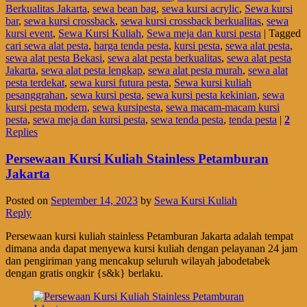
Berkualitas Jakarta
,
sewa bean bag
,
sewa kursi acrylic
,
Sewa kursi
bar
,
sewa kursi crossback
,
sewa kursi crossback berkualitas
,
sewa
kursi event
,
Sewa Kursi Kuliah
,
Sewa meja dan kursi pesta
|
Tagged
cari sewa alat pesta
,
harga tenda pesta
,
kursi pesta
,
sewa alat pesta
,
sewa alat pesta Bekasi
,
sewa alat pesta berkualitas
,
sewa alat pesta
Jakarta
,
sewa alat pesta lengkap
,
sewa alat pesta murah
,
sewa alat
pesta terdekat
,
sewa kursi futura pesta
,
Sewa kursi kuliah
pesanggrahan
,
sewa kursi pesta
,
sewa kursi pesta kekinian
,
sewa
kursi pesta modern
,
sewa kursipesta
,
sewa macam-macam kursi
pesta
,
sewa meja dan kursi pesta
,
sewa tenda pesta
,
tenda pesta
|
2
Replies
Persewaan Kursi Kuliah Stainless Petamburan
Jakarta
Posted on
September 14, 2023
by
Sewa Kursi Kuliah
Reply
Persewaan kursi kuliah stainless Petamburan Jakarta adalah tempat
dimana anda dapat menyewa kursi kuliah dengan pelayanan 24 jam
dan pengiriman yang mencakup seluruh wilayah jabodetabek
dengan gratis ongkir {s&k} berlaku.