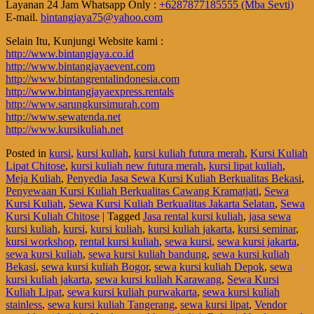
Layanan 24 Jam Whatsapp Only :
+6287877185555 (Mba Sevti)
E-mail.
bintangjaya75@yahoo.com
Selain Itu, Kunjungi Website kami :
http://www.bintangjaya.co.id
http://www.bintangjayaevent.com
http://www.bintangrentalindonesia.com
http://www.bintangjayaexpress.rentals
http://www.sarungkursimurah.com
http://www.sewatenda.net
http://www.kursikuliah.net
Posted in
kursi
,
kursi kuliah
,
kursi kuliah futura merah
,
Kursi Kuliah
Lipat Chitose
,
kursi kuliah new futura merah
,
kursi lipat kuliah
,
Meja Kuliah
,
Penyedia Jasa Sewa Kursi Kuliah Berkualitas Bekasi
,
Penyewaan Kursi Kuliah Berkualitas Cawang Kramatjati
,
Sewa
Kursi Kuliah
,
Sewa Kursi Kuliah Berkualitas Jakarta Selatan
,
Sewa
Kursi Kuliah Chitose
|
Tagged
Jasa rental kursi kuliah
,
jasa sewa
kursi kuliah
,
kursi
,
kursi kuliah
,
kursi kuliah jakarta
,
kursi seminar
,
kursi workshop
,
rental kursi kuliah
,
sewa kursi
,
sewa kursi jakarta
,
sewa kursi kuliah
,
sewa kursi kuliah bandung
,
sewa kursi kuliah
Bekasi
,
sewa kursi kuliah Bogor
,
sewa kursi kuliah Depok
,
sewa
kursi kuliah jakarta
,
sewa kursi kuliah Karawang
,
Sewa Kursi
Kuliah Lipat
,
sewa kursi kuliah purwakarta
,
sewa kursi kuliah
stainless
,
sewa kursi kuliah Tangerang
,
sewa kursi lipat
,
Vendor