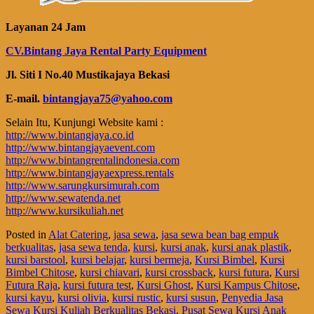
Layanan 24 Jam
CV.Bintang Jaya Rental Party Equipment
Jl. Siti I No.40 Mustikajaya Bekasi
E-mail.
bintangjaya75@yahoo.com
Selain Itu, Kunjungi Website kami :
http://www.bintangjaya.co.id
http://www.bintangjayaevent.com
http://www.bintangrentalindonesia.com
http://www.bintangjayaexpress.rentals
http://www.sarungkursimurah.com
http://www.sewatenda.net
http://www.kursikuliah.net
Posted in
Alat Catering
,
jasa sewa
,
jasa sewa bean bag empuk
berkualitas
,
jasa sewa tenda
,
kursi
,
kursi anak
,
kursi anak plastik
,
kursi barstool
,
kursi belajar
,
kursi bermeja
,
Kursi Bimbel
,
Kursi
Bimbel Chitose
,
kursi chiavari
,
kursi crossback
,
kursi futura
,
Kursi
Futura Raja
,
kursi futura test
,
Kursi Ghost
,
Kursi Kampus Chitose
,
kursi kayu
,
kursi olivia
,
kursi rustic
,
kursi susun
,
Penyedia Jasa
Sewa Kursi Kuliah Berkualitas Bekasi
,
Pusat Sewa Kursi Anak