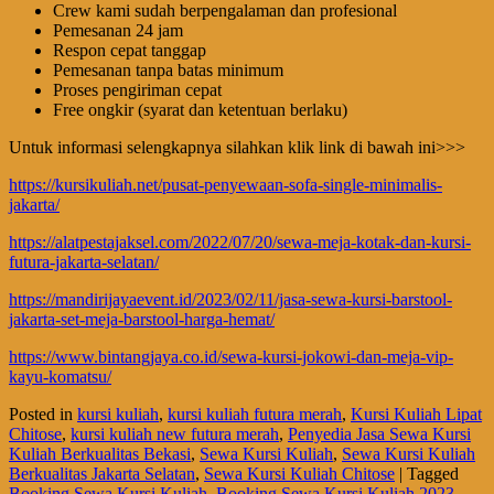
Crew kami sudah berpengalaman dan profesional
Pemesanan 24 jam
Respon cepat tanggap
Pemesanan tanpa batas minimum
Proses pengiriman cepat
Free ongkir (syarat dan ketentuan berlaku)
Untuk informasi selengkapnya silahkan klik link di bawah ini>>>
https://kursikuliah.net/pusat-penyewaan-sofa-single-minimalis-
jakarta/
https://alatpestajaksel.com/2022/07/20/sewa-meja-kotak-dan-kursi-
futura-jakarta-selatan/
https://mandirijayaevent.id/2023/02/11/jasa-sewa-kursi-barstool-
jakarta-set-meja-barstool-harga-hemat/
https://www.bintangjaya.co.id/sewa-kursi-jokowi-dan-meja-vip-
kayu-komatsu/
Posted in
kursi kuliah
,
kursi kuliah futura merah
,
Kursi Kuliah Lipat
Chitose
,
kursi kuliah new futura merah
,
Penyedia Jasa Sewa Kursi
Kuliah Berkualitas Bekasi
,
Sewa Kursi Kuliah
,
Sewa Kursi Kuliah
Berkualitas Jakarta Selatan
,
Sewa Kursi Kuliah Chitose
|
Tagged
Booking Sewa Kursi Kuliah
,
Booking Sewa Kursi Kuliah 2023
,