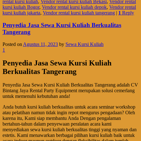
rental kursi kuliah
,
Vendor rental kursi kuliah Bekasi
,
Vendor rental
kursi kuliah Bogor
,
Vendor rental kursi kuliah depok
,
Vendor rental
kursi kuliah jakarta
,
Vendor rental kursi kuliah tangerang
|
1
Reply
Penyedia Jasa Sewa Kursi Kuliah Berkualitas
Tangerang
Posted on
Agustus 11, 2023
by
Sewa Kursi Kuliah
1
Penyedia Jasa Sewa Kursi Kuliah
Berkualitas Tangerang
Penyedia Jasa Sewa Kursi Kuliah Berkualitas Tangerang adalah CV
Bintang Jaya Rental Party Equipment merupakan solusi cemerlang
untuk memenuhi kebutuhan anda!
Anda butuh kursi kuliah berkualitas untuk acara seminar workshop
atau pelatihan namun tidak ingin repot mengurus pengadaan? Oleh
karena itu, Kami siap membantu Anda Dengan pengalaman
bertahun-tahun dalam penyewaan peralatan acara kami
menyediakan sewa kursi kuliah berkualitas tinggi yang nyaman dan
estetis. Kami menawarkan berbagai pilihan kursi kuliah baik untuk
acara indoor maupun outdoor dengan fleksibilitas dalam jumlah