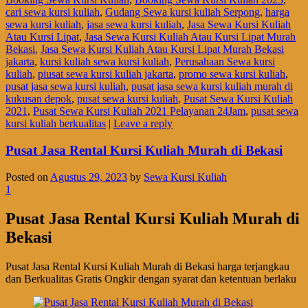
cari sewa kursi kuliah
,
Gudang Sewa kursi kuliah Serpong
,
harga
sewa kursi kuliah
,
jasa sewa kursi kuliah
,
Jasa Sewa Kursi Kuliah
Atau Kursi Lipat
,
Jasa Sewa Kursi Kuliah Atau Kursi Lipat Murah
Bekasi
,
Jasa Sewa Kursi Kuliah Atau Kursi Lipat Murah Bekasi
jakarta
,
kursi kuliah sewa kursi kuliah
,
Perusahaan Sewa kursi
kuliah
,
piusat sewa kursi kuliah jakarta
,
promo sewa kursi kuliah
,
pusat jasa sewa kursi kuliah
,
pusat jasa sewa kursi kuliah murah di
kukusan depok
,
pusat sewa kursi kuliah
,
Pusat Sewa Kursi Kuliah
2021
,
Pusat Sewa Kursi Kuliah 2021 Pelayanan 24Jam
,
pusat sewa
kursi kuliah berkualitas
|
Leave a reply
Pusat Jasa Rental Kursi Kuliah Murah di Bekasi
Posted on
Agustus 29, 2023
by
Sewa Kursi Kuliah
1
Pusat Jasa Rental Kursi Kuliah Murah di
Bekasi
Pusat Jasa Rental Kursi Kuliah Murah di Bekasi harga terjangkau
dan Berkualitas Gratis Ongkir dengan syarat dan ketentuan berlaku