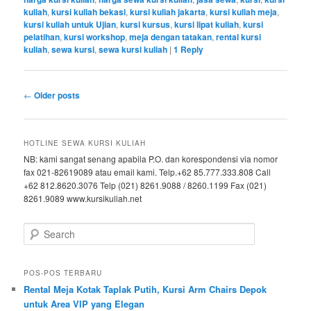
kuliah
,
kursi kuliah bekasi
,
kursi kuliah jakarta
,
kursi kuliah meja
,
kursi kuliah untuk Ujian
,
kursi kursus
,
kursi lipat kuliah
,
kursi
pelatihan
,
kursi workshop
,
meja dengan tatakan
,
rental kursi
kuliah
,
sewa kursi
,
sewa kursi kuliah
|
1
Reply
Post navigation
←
Older posts
HOTLINE SEWA KURSI KULIAH
NB: kami sangat senang apabila P.O. dan korespondensi via nomor
fax 021-82619089 atau email kami. Telp.+62 85.777.333.808 Call
+62 812.8620.3076 Telp (021) 8261.9088 / 8260.1199 Fax (021)
8261.9089 www.kursikuliah.net
Search
POS-POS TERBARU
Rental Meja Kotak Taplak Putih, Kursi Arm Chairs Depok
untuk Area VIP yang Elegan