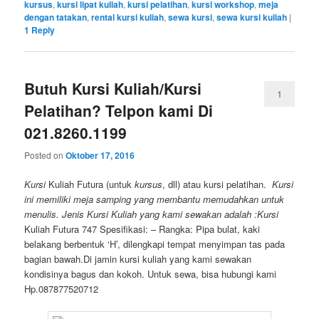
kursus
,
kursi lipat kuliah
,
kursi pelatihan
,
kursi workshop
,
meja
dengan tatakan
,
rental kursi kuliah
,
sewa kursi
,
sewa kursi kuliah
|
1
Reply
Butuh Kursi Kuliah/Kursi
1
Pelatihan? Telpon kami Di
021.8260.1199
Posted on
Oktober 17, 2016
Kursi
Kuliah Futura (untuk
kursus
, dll) atau kursi pelatihan.
Kursi
ini memiliki meja samping yang membantu memudahkan
untuk
menulis. Jenis Kursi Kuliah yang kami sewakan adalah :Kursi
Kuliah Futura 747 Spesifikasi: – Rangka: Pipa bulat, kaki
belakang berbentuk ‘H’, dilengkapi tempat menyimpan tas pada
bagian bawah.Di jamin kursi kuliah yang kami sewakan
kondisinya bagus dan kokoh. Untuk sewa, bisa hubungi kami
Hp.087877520712