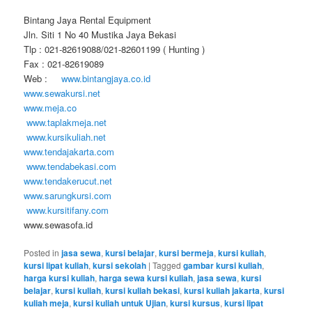
Bintang Jaya Rental Equipment
Jln. Siti 1 No 40 Mustika Jaya Bekasi
Tlp : 021-82619088/021-82601199 ( Hunting )
Fax : 021-82619089
Web :
www.bintangjaya.co.id
www.sewakursi.net
www.meja.co
www.taplakmeja.net
www.kursikuliah.net
www.tendajakarta.com
www.tendabekasi.com
www.tendakerucut.net
www.sarungkursi.com
www.kursitifany.com
www.sewasofa.id
Posted in
jasa sewa
,
kursi belajar
,
kursi bermeja
,
kursi kuliah
,
kursi lipat kuliah
,
kursi sekolah
|
Tagged
gambar kursi kuliah
,
harga kursi kuliah
,
harga sewa kursi kuliah
,
jasa sewa
,
kursi
belajar
,
kursi kuliah
,
kursi kuliah bekasi
,
kursi kuliah jakarta
,
kursi
kuliah meja
,
kursi kuliah untuk Ujian
,
kursi kursus
,
kursi lipat