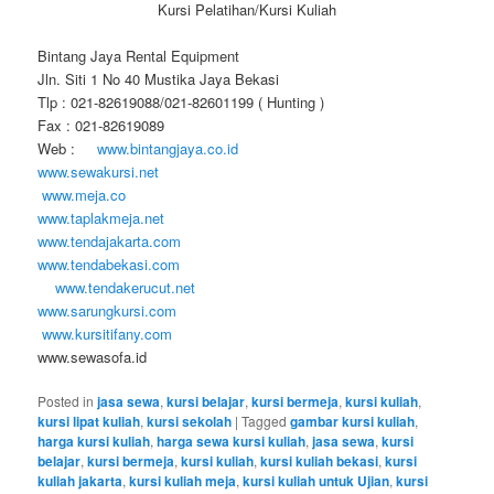
Kursi Pelatihan/Kursi Kuliah
Bintang Jaya Rental Equipment
Jln. Siti 1 No 40 Mustika Jaya Bekasi
Tlp : 021-82619088/021-82601199 ( Hunting )
Fax : 021-82619089
Web :
www.bintangjaya.co.id
www.sewakursi.net
www.meja.co
www.taplakmeja.net
www.tendajakarta.com
www.tendabekasi.com
www.tendakerucut.net
www.sarungkursi.com
www.kursitifany.com
www.sewasofa.id
Posted in
jasa sewa
,
kursi belajar
,
kursi bermeja
,
kursi kuliah
,
kursi lipat kuliah
,
kursi sekolah
|
Tagged
gambar kursi kuliah
,
harga kursi kuliah
,
harga sewa kursi kuliah
,
jasa sewa
,
kursi
belajar
,
kursi bermeja
,
kursi kuliah
,
kursi kuliah bekasi
,
kursi
kuliah jakarta
,
kursi kuliah meja
,
kursi kuliah untuk Ujian
,
kursi