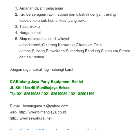
Amanah dalam pelayanan
Kru berseragam rapih, sopan dan dibekali dengan training
leadership untuk komunikasi yang baik.
Tepat waktu
Harga hemat
Siap melayani anda di wilayah
Jabodetabek,Cikarang,Karawang,Cikampek,Teluk
Jambe,Subang,Purwakarta,Sumedang,Bandung,Sukabumi,Serang,
dan sekitarnya.
Jangan ragu, sekali lagi hubungi kami
CV.Bintang Jaya Party Equipment Rental
Jl. Siti I No.40 Mustikajaya Bekasi
Tlp.021-82619088 / 021-82619089 / 021-82601199
E-mail. bintangjaya75@yahoo.com
web. http://www.bintangjaya.co.id
http://www.sewakursi.net
Sewa Alat Pesta CV.Bintang Jaya – Pusat Sewa Alat Pesta