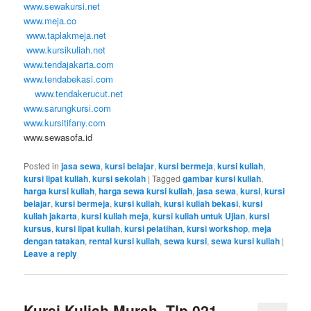
www.sewakursi.net
www.meja.co
www.taplakmeja.net
www.kursikuliah.net
www.tendajakarta.com
www.tendabekasi.com
www.tendakerucut.net
www.sarungkursi.com
www.kursitifany.com
www.sewasofa.id
Posted in
jasa sewa
,
kursi belajar
,
kursi bermeja
,
kursi kuliah
,
kursi lipat kuliah
,
kursi sekolah
|
Tagged
gambar kursi kuliah
,
harga kursi kuliah
,
harga sewa kursi kuliah
,
jasa sewa
,
kursi
,
kursi
belajar
,
kursi bermeja
,
kursi kuliah
,
kursi kuliah bekasi
,
kursi
kuliah jakarta
,
kursi kuliah meja
,
kursi kuliah untuk Ujian
,
kursi
kursus
,
kursi lipat kuliah
,
kursi pelatihan
,
kursi workshop
,
meja
dengan tatakan
,
rental kursi kuliah
,
sewa kursi
,
sewa kursi kuliah
|
Leave a reply
Kursi Kuliah Murah, Tlp.021-