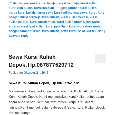
Posted in
jasa sewa
,
kursi belajar
,
kursi bermeja
,
kursi kuliah
,
kursi lipat kuliah
,
kursi sekolah
|
Tagged
gambar kursi kuliah
,
harga kursi kuliah
,
harga sewa kursi kuliah
,
jasa sewa
,
kursi
,
kursi
belajar
,
kursi bermeja
,
kursi kuliah
,
kursi kuliah bekasi
,
kursi
kuliah jakarta
,
kursi kuliah meja
,
kursi kuliah untuk Ujian
,
kursi
kursus
,
kursi lipat kuliah
,
kursi pelatihan
,
kursi workshop
,
meja
dengan tatakan
,
rental kursi kuliah
,
sewa kursi
,
sewa kursi kuliah
|
Leave a reply
Sewa Kursi Kuliah
Depok,Tlp.087877520712
Posted on
Oktober 21, 2016
Sewa Kursi Kuliah Depok, Tlp.087877520712
Menyewakan kursi kuliah untuk wilayah JABODETABEK. Sewa
Kursi Kuliah Depok. Kami menyewakan kursi kuliah untuk acara-
acara anda seperti seminar, test masuk kerja, atau acara
lainnya.Kami menjadi salah satu pusat Sewa Kursi Kuliah Depok
dan sekitarnya.