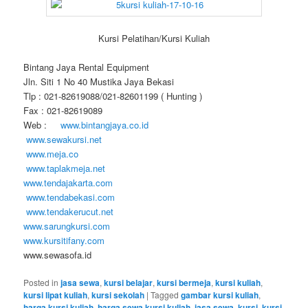
Kursi Pelatihan/Kursi Kuliah
Bintang Jaya Rental Equipment
Jln. Siti 1 No 40 Mustika Jaya Bekasi
Tlp : 021-82619088/021-82601199 ( Hunting )
Fax : 021-82619089
Web :
www.bintangjaya.co.id
www.sewakursi.net
www.meja.co
www.taplakmeja.net
www.tendajakarta.com
www.tendabekasi.com
www.tendakerucut.net
www.sarungkursi.com
www.kursitifany.com
www.sewasofa.id
Posted in
jasa sewa
,
kursi belajar
,
kursi bermeja
,
kursi kuliah
,
kursi lipat kuliah
,
kursi sekolah
|
Tagged
gambar kursi kuliah
,
harga kursi kuliah
,
harga sewa kursi kuliah
,
jasa sewa
,
kursi
,
kursi