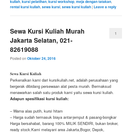
kuliah
,
kursi pelatihan
,
kursi workshop
,
meja dengan tatakan
,
rental kursi kuliah
,
sewa kursi
,
sewa kursi kuliah
|
Leave a reply
Sewa Kursi Kuliah Murah
1
Jakarta Selatan, 021-
82619088
Posted on
Oktober 24, 2016
Sewa Kursi Kuliah
Perkenalkan kami dari kursikuliah.net, adalah perusahaan yang
bergerak dibidang persewaan alat pesta murah. Bermaksud
menawarkan salah satu produk kami yaitu sewa kursi kuliah.
Adapun spesifikasi kursi kuliah:
– Warna alas putih, kursi hitam
– Harga sudah termasuk biaya antar-jemput & pasang-bongkar
Harga bersahabat, barang 100% MILIK SENDIRI, bukan broker,
ready stock.Kami melayani area Jakarta,Bogor, Depok,