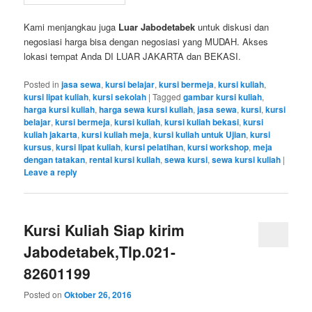
Kami menjangkau juga
Luar Jabodetabek
untuk diskusi dan
negosiasi harga bisa dengan negosiasi yang MUDAH. Akses
lokasi tempat Anda DI LUAR JAKARTA dan BEKASI.
Posted in
jasa sewa
,
kursi belajar
,
kursi bermeja
,
kursi kuliah
,
kursi lipat kuliah
,
kursi sekolah
|
Tagged
gambar kursi kuliah
,
harga kursi kuliah
,
harga sewa kursi kuliah
,
jasa sewa
,
kursi
,
kursi
belajar
,
kursi bermeja
,
kursi kuliah
,
kursi kuliah bekasi
,
kursi
kuliah jakarta
,
kursi kuliah meja
,
kursi kuliah untuk Ujian
,
kursi
kursus
,
kursi lipat kuliah
,
kursi pelatihan
,
kursi workshop
,
meja
dengan tatakan
,
rental kursi kuliah
,
sewa kursi
,
sewa kursi kuliah
|
Leave a reply
Kursi Kuliah Siap kirim
Jabodetabek,Tlp.021-
82601199
Posted on
Oktober 26, 2016