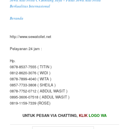
Berkualitas Internasional
Beranda
http://www.sewatoilet.net
Pelayanan 24 jam :
Hp.
0878-8537-7555 ( TITIN )
0812-8620-3076 ( WIDI )
0878-7899-4040 ( WITA )
0857-7733-3808 ( SHEILA )
0878-7752-0712 ( ABDUL WASIT )
0895-3606-07518 ( ABDUL WASIT )
0819-1159-7339 (ROSE)
UNTUK PESAN VIA CHATTING,
KLIK
LOGO WA