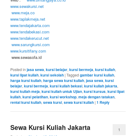
www.sewakursi.net
www.meja.co
www.taplakmeja.net
www.tendajakarta.com
www.tendabekasi.com
www.tendakerucut.net
www.sarungkursi.com
www.kursitifany.com
www.sewasofa.id
Posted in
jasa sewa
,
kursi belajar
,
kursi bermeja
,
kursi kuliah
,
kursi lipat kuliah
,
kursi sekolah
|
Tagged
gambar kursi kuliah
,
harga kursi kuliah
,
harga sewa kursi kuliah
,
jasa sewa
,
kursi
belajar
,
kursi bermeja
,
kursi kuliah bekasi
,
kursi kuliah jakarta
,
kursi kuliah meja
,
kursi kuliah untuk Ujian
,
kursi kursus
,
kursi lipat
kuliah
,
kursi pelatihan
,
kursi workshop
,
meja dengan tatakan
,
rental kursi kuliah
,
sewa kursi
,
sewa kursi kuliah
|
1
Reply
Sewa Kursi Kuliah Jakarta
1