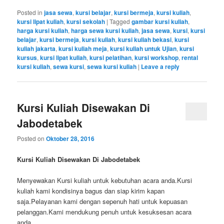
Posted in
jasa sewa
,
kursi belajar
,
kursi bermeja
,
kursi kuliah
,
kursi lipat kuliah
,
kursi sekolah
|
Tagged
gambar kursi kuliah
,
harga kursi kuliah
,
harga sewa kursi kuliah
,
jasa sewa
,
kursi
,
kursi
belajar
,
kursi bermeja
,
kursi kuliah
,
kursi kuliah bekasi
,
kursi
kuliah jakarta
,
kursi kuliah meja
,
kursi kuliah untuk Ujian
,
kursi
kursus
,
kursi lipat kuliah
,
kursi pelatihan
,
kursi workshop
,
rental
kursi kuliah
,
sewa kursi
,
sewa kursi kuliah
|
Leave a reply
Kursi Kuliah Disewakan Di
Jabodetabek
Posted on
Oktober 28, 2016
Kursi Kuliah Disewakan Di Jabodetabek
Menyewakan Kursi kuliah untuk kebutuhan acara anda.Kursi
kuliah kami kondisinya bagus dan siap kirim kapan
saja.Pelayanan kami dengan sepenuh hati untuk kepuasan
pelanggan.Kami mendukung penuh untuk kesuksesan acara
anda.