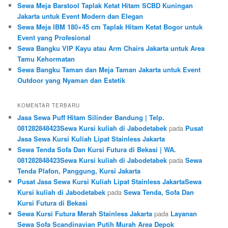
Sewa Meja Barstool Taplak Ketat Hitam SCBD Kuningan
Jakarta untuk Event Modern dan Elegan
Sewa Meja IBM 180×45 cm Taplak Hitam Ketat Bogor untuk
Event yang Profesional
Sewa Bangku VIP Kayu atau Arm Chairs Jakarta untuk Area
Tamu Kehormatan
Sewa Bangku Taman dan Meja Taman Jakarta untuk Event
Outdoor yang Nyaman dan Estetik
KOMENTAR TERBARU
Jasa Sewa Puff Hitam Silinder Bandung | Telp.
081282848423Sewa Kursi kuliah di Jabodetabek
pada
Pusat
Jasa Sewa Kursi Kuliah Lipat Stainless Jakarta
Sewa Tenda Sofa Dan Kursi Futura di Bekasi | WA.
081282848423Sewa Kursi kuliah di Jabodetabek
pada
Sewa
Tenda Plafon, Panggung, Kursi Jakarta
Pusat Jasa Sewa Kursi Kuliah Lipat Stainless JakartaSewa
Kursi kuliah di Jabodetabek
pada
Sewa Tenda, Sofa Dan
Kursi Futura di Bekasi
Sewa Kursi Futura Merah Stainless Jakarta
pada
Layanan
Sewa Sofa Scandinavian Putih Murah Area Depok