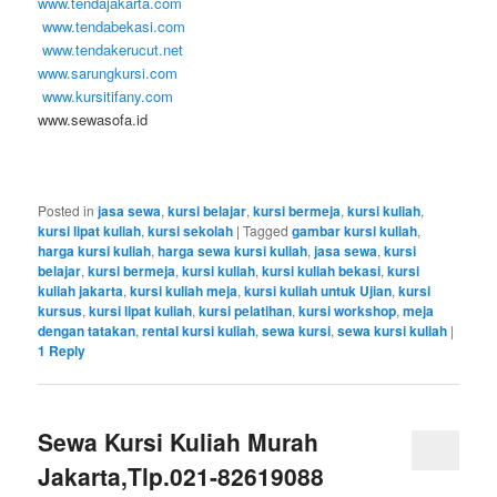
www.tendajakarta.com
www.tendabekasi.com
www.tendakerucut.net
www.sarungkursi.com
www.kursitifany.com
www.sewasofa.id
Posted in
jasa sewa
,
kursi belajar
,
kursi bermeja
,
kursi kuliah
,
kursi lipat kuliah
,
kursi sekolah
|
Tagged
gambar kursi kuliah
,
harga kursi kuliah
,
harga sewa kursi kuliah
,
jasa sewa
,
kursi
belajar
,
kursi bermeja
,
kursi kuliah
,
kursi kuliah bekasi
,
kursi
kuliah jakarta
,
kursi kuliah meja
,
kursi kuliah untuk Ujian
,
kursi
kursus
,
kursi lipat kuliah
,
kursi pelatihan
,
kursi workshop
,
meja
dengan tatakan
,
rental kursi kuliah
,
sewa kursi
,
sewa kursi kuliah
|
1
Reply
Sewa Kursi Kuliah Murah
Jakarta,Tlp.021-82619088