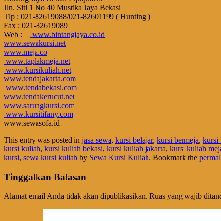
Jln. Siti 1 No 40 Mustika Jaya Bekasi
Tlp : 021-82619088/021-82601199 ( Hunting )
Fax : 021-82619089
Web :
www.bintangjaya.co.id
www.sewakursi.net
www.meja.co
www.taplakmeja.net
www.kursikuliah.net
www.tendajakarta.com
www.tendabekasi.com
www.tendakerucut.net
www.sarungkursi.com
www.kursitifany.com
www.sewasofa.id
This entry was posted in
jasa sewa
,
kursi belajar
,
kursi bermeja
,
kursi 
kursi kuliah
,
kursi kuliah bekasi
,
kursi kuliah jakarta
,
kursi kuliah mej
kursi
,
sewa kursi kuliah
by
Sewa Kursi Kuliah
. Bookmark the
permal
Tinggalkan Balasan
Alamat email Anda tidak akan dipublikasikan.
Ruas yang wajib ditan