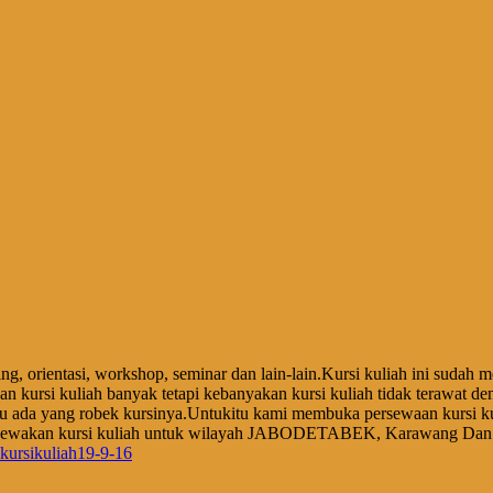
ning, orientasi, workshop, seminar dan lain-lain.Kursi kuliah ini sudah
kursi kuliah banyak tetapi kebanyakan kursi kuliah tidak terawat deng
au ada yang robek kursinya.Untukitu kami membuka persewaan kursi ku
enyewakan kursi kuliah untuk wilayah JABODETABEK, Karawang Dan S