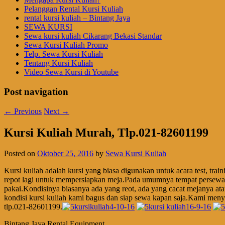
Pelanggan Rental Kursi Kuliah
rental kursi kuliah – Bintang Jaya
SEWA KURSI
Sewa kursi kuliah Cikarang Bekasi Standar
Sewa Kursi Kuliah Promo
Telp. Sewa Kursi Kuliah
Tentang Kursi Kuliah
Video Sewa Kursi di Youtube
Post navigation
←
Previous
Next
→
Kursi Kuliah Murah, Tlp.021-82601199
Posted on
Oktober 25, 2016
by
Sewa Kursi Kuliah
Kursi kuliah adalah kursi yang biasa digunakan untuk acara test, trai
repot lagi untuk mempersiapkan meja.Pada umumnya tempat persewaan 
pakai.Kondisinya biasanya ada yang reot, ada yang cacat mejanya at
kondisi kursi kuliah kami bagus dan siap sewa kapan saja.Kami m
tlp.021-82601199.
Bintang Jaya Rental Equipment