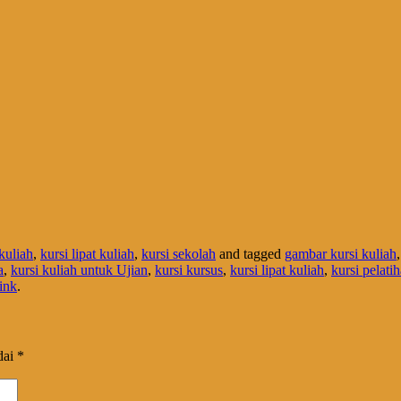
kuliah
,
kursi lipat kuliah
,
kursi sekolah
and tagged
gambar kursi kuliah
a
,
kursi kuliah untuk Ujian
,
kursi kursus
,
kursi lipat kuliah
,
kursi pelati
ink
.
dai
*