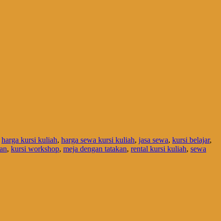
,
harga kursi kuliah
,
harga sewa kursi kuliah
,
jasa sewa
,
kursi belajar
,
han
,
kursi workshop
,
meja dengan tatakan
,
rental kursi kuliah
,
sewa