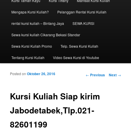
Kursi Taman Kayu
Kursi Tiffany
Manfaat Kursi Kuliah
Mengapa Kursi Kuliah?
Pelanggan Rental Kursi Kuliah
rental kursi kuliah – Bintang Jaya
SEWA KURSI
Sewa kursi kuliah Cikarang Bekasi Standar
Sewa Kursi Kuliah Promo
Telp. Sewa Kursi Kuliah
Tentang Kursi Kuliah
Video Sewa Kursi di Youtube
Posted on
Oktober 26, 2016
Post navigation
←
Previous
Next
→
Kursi Kuliah Siap kirim
Jabodetabek,Tlp.021-
82601199