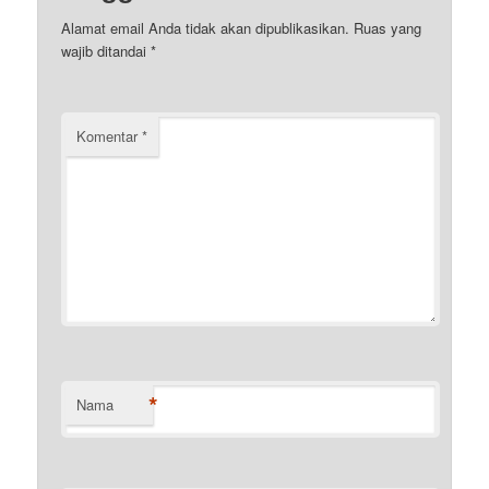
Alamat email Anda tidak akan dipublikasikan.
Ruas yang
wajib ditandai
*
Komentar
*
*
Nama