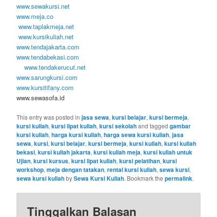
www.sewakursi.net
www.meja.co
www.taplakmeja.net
www.kursikuliah.net
www.tendajakarta.com
www.tendabekasi.com
www.tendakerucut.net
www.sarungkursi.com
www.kursitifany.com
www.sewasofa.id
This entry was posted in
jasa sewa
,
kursi belajar
,
kursi bermeja
,
kursi kuliah
,
kursi lipat kuliah
,
kursi sekolah
and tagged
gambar
kursi kuliah
,
harga kursi kuliah
,
harga sewa kursi kuliah
,
jasa
sewa
,
kursi
,
kursi belajar
,
kursi bermeja
,
kursi kuliah
,
kursi kuliah
bekasi
,
kursi kuliah jakarta
,
kursi kuliah meja
,
kursi kuliah untuk
Ujian
,
kursi kursus
,
kursi lipat kuliah
,
kursi pelatihan
,
kursi
workshop
,
meja dengan tatakan
,
rental kursi kuliah
,
sewa kursi
,
sewa kursi kuliah
by
Sewa Kursi Kuliah
. Bookmark the
permalink
.
Tinggalkan Balasan