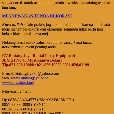
sangat cocok untuk acara kuliah,seminar,workshop,training,test dan
lain-lain.
MENYEWAKAN TENDA DEKORASI
Kursi kuliah
selain praktis juga ekonomis.Praktis karena sudah ada
meja menempel dikursi dan ekonomis sehingga tidak perlu lagi
keluar biaya untuk sewa meja.
Hubungi kami untuk solusi kebutuhan
sewa kursi kuliah
berkualitas
di event penting anda.
CV.Bintang Jaya Rental Party Equipment
Jl. Siti I No.40 Mustikajaya Bekasi
Tlp.021-826.19088 / 021-826.19089 / 021-826.01199
E-mail. bintangjaya75@yahoo.com
web.
www.bintangjaya.co.id
www.sewakursi.net
Pelayanan 24 jam :
Hp.0878-88.48-4577 (ISMAYADI/ISMET )
0857-77.33-3808 ( YENI )
0812-86.20-3076 ( YENI )
0878-77.52-0712 ( ABDUL WASIT )