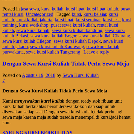
Posted in
jasa sewa
,
kursi kuliah
,
kursi lipat
,
kursi lipat kuliah
,
pusat
rental kursi
,
Uncategorized
|
Tagged
kursi
,
kursi belajar
,
kursi
kuliah
,
kursi kuliah jakarta
,
kursi lipat
,
kursi seminar
,
kursi test
,
kursi
training
,
kursi workshop
,
pusat sewa kursi kuliah
,
rental kursi
kuliah
,
sewa kursi kuliah
,
sewa kursi kuliah bandung
,
sewa kursi
kuliah Bekasi
,
sewa kursi kuliah Bogor
,
sewa kursi kuliah Cikarang
,
sewa kursi kuliah Cilegon
,
sewa kursi kuliah Depok
,
sewa kursi
kuliah jakarta
,
sewa kursi kuliah Karawang
,
sewa kursi kuliah
purwakarta
,
sewa kursi kuliah Tangerang
|
Leave a reply
Dengan Sewa Kursi Kuliah Tidak Perlu Sewa Meja
Posted on
Agustus 19, 2018
by
Sewa Kursi Kuliah
7
Dengan Sewa Kursi Kuliah Tidak Perlu Sewa Meja
Kami
menyewakan kursi kuliah
dengan ready stok ribuan unit
kursi kuliah berkualitas bersih,terawat,kokoh dan siap untuk
disewakan setiap saat.Dengan sewa kursi kuliah,tidak perlu lagi
sewa meja karena meja sudah tersedia menempel di kursi,jadi hemat
kan..
SARUNG KURSI BERKULITAS