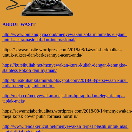
ABDUL WASIT
http://www.bintangjaya.co.id/menyewakan-sofa-minimalis-elegant-
untuk-acara-nasional-dan-internasional/
https://sewasofasite.wordpress.com/2018/08/14/sofa-berkualitas-
untuk-sukses-dan-berkesannya-acara-anda/
https://kursikuliah.net/menyewakan-kursi-kuliah-dengan-kerangka-
stainless-kokoh-dan-nyaman/
http://kursikuliahkitamurah.blogspot.com/2018/08/persewaan-kursi-
kuliah-dengan-jaminan.html
http://meja.co/menyewakan-meja-ibm-hplrapih-dan-elegant-tanpa-
taplak-meja/
https://sewamejaberkualitas.wordpress.com/2018/08/14/menyewakan
meja-kotak-cover-putih-formasi-huruf-u/
http://www.tendakerucut.net/menyewakan-terpal-plastik-untuk-alas-
lantai-di-jabodetabek/