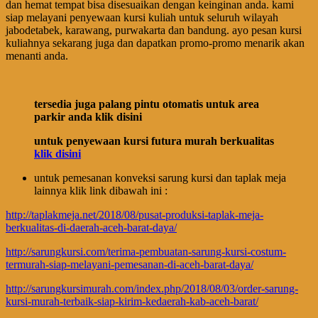
dan hemat tempat bisa disesuaikan dengan keinginan anda. kami
siap melayani penyewaan kursi kuliah untuk seluruh wilayah
jabodetabek, karawang, purwakarta dan bandung. ayo pesan kursi
kuliahnya sekarang juga dan dapatkan promo-promo menarik akan
menanti anda.
tersedia juga palang pintu otomatis untuk area
parkir anda klik disini
untuk penyewaan kursi futura murah berkualitas
klik disini
untuk pemesanan konveksi sarung kursi dan taplak meja
lainnya klik link dibawah ini :
http://taplakmeja.net/2018/08/pusat-produksi-taplak-meja-
berkualitas-di-daerah-aceh-barat-daya/
http://sarungkursi.com/terima-pembuatan-sarung-kursi-costum-
termurah-siap-melayani-pemesanan-di-aceh-barat-daya/
http://sarungkursimurah.com/index.php/2018/08/03/order-sarung-
kursi-murah-terbaik-siap-kirim-kedaerah-kab-aceh-barat/