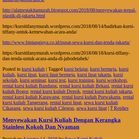
http://alatpestakitamurah.blogspot.com/2018/08/menyewakan-terpal-
plastik-di-jakarta.html
https://kursitifanymurah.wordpress.com/2018/08/14/hadirkan-kursi-
tiffany-untuk-kemewahan-acara-anda/
http://www.bintangjaya.co.id/pusat-sewa-kursi-dan-tenda-jakarta/
https://kursitifanymurah.wordpress.com/2018/08/18/kursi-tiffany-
dan-tenda-untuk-acara-anda-di-jabodetabek/
Posted in
kursi kuliah
|
Tagged
kursi belajar
,
kursi bermeja
,
kursi
kuliah
,
kursi lipat
,
kursi lipat bermeja
,
kursi lipat jakarta
,
kursi
sekolah
,
kursi seminar
,
kursi test
,
kursi training
,
kursi workshop
,
rental kursi kuliah Bandung
,
rental kursi kuliah Bekasi
,
rental kursi
kuliah Bogor
,
rental kursi kuliah Depok
,
rental kursi kuliah jakarta
,
rental kursi kuliah Karawang
,
rental kursi kuliah Purwakarta
,
rental
kursi kuliah Tangerang
,
rental kursi lipat
,
sewa kursi kuliah
Cikarang
,
sewa kursi kuliah Cilegon
,
sewa kursi lipat
|
7
Replies
Menyewakan Kursi Kuliah Dengan Kerangka
Stainless Kokoh Dan Nyaman
Posted on
Agustus 14, 2018
by
Sewa Kursi Kuliah