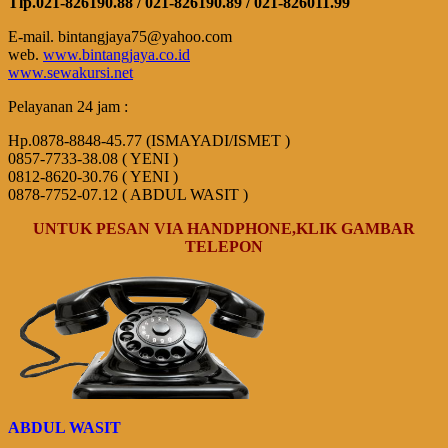
Tlp.021-826190.88 / 021-826190.89 / 021-826011.99
E-mail. bintangjaya75@yahoo.com
web.
www.bintangjaya.co.id
www.sewakursi.net
Pelayanan 24 jam :
Hp.0878-8848-45.77 (ISMAYADI/ISMET )
0857-7733-38.08 ( YENI )
0812-8620-30.76 ( YENI )
0878-7752-07.12 ( ABDUL WASIT )
UNTUK PESAN VIA HANDPHONE,KLIK GAMBAR
TELEPON
ABDUL WASIT