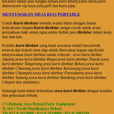
bar,kursi taman atau bangku taman,kursi tiffany,kursi olivia,kursi
dinner,kursi vip kayu,sofa,puff dan kursi pijat.
MENYEWAKAN MEJA RIAS PORTABLE
Untuk
Kursi direktur
tersedia warna hitam dengan bahan
kulit,desain elegant.
Kursi direktur
sangat cocok untuk acara
perusahaan baik untuk rapat,untuk duduk para
direktur
dalam kerja
dan lain-lain.
Kondisi
kursi direktur
yang kami sewakan relatif baru,bersih
terawat dan kokoh serta siap untuk disewakan kapan saja.Kami
menyewakan kursi direktur untuk wilayah :
sewa kursi diektur
Jakarta,sewa kursi direktur Bogor,sewa kursi direktur Depok,sewa
kursi direktur Tangerang,sewa kursi direktur Bekasi,sewa kursi
direktur Cikarang,sewa kursi direktur Karawang,sewa kursi
direktur Cikampek,sewa kursi direktur Purwakarta,sewa kursi
direktur Subang,sewa kursi direktur Bandung,sewa kursi direktur
Cilegon
dan sekitarnya.
Hubungi kami untuk kebutuhan
sewa kursi direktur
dengan kualitas
dan pelayanan terbaik.
CV.Bintang Jaya Rental Party Equipment
Jl. Siti I No.40 Mustikajaya Bekasi
Tlp.021-8.2619088 / 021-8.2619089 / 021-8.2601199