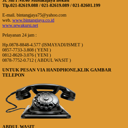
Jl. Siti I No.40 Mustikajaya Bekasi
Tlp.021-82619.088 / 021-82619.089 / 021-82601.199
E-mail. bintangjaya75@yahoo.com
web.
www.bintangjaya.co.id
www.sewakursi.net
Pelayanan 24 jam :
Hp.0878-8848-4.577 (ISMAYADI/ISMET )
0857-7733-3.808 ( YENI )
0812-8620-3.076 ( YENI )
0878-7752-0.712 ( ABDUL WASIT )
UNTUK PESAN VIA HANDPHONE,KLIK GAMBAR
TELEPON
ABDUL WASIT