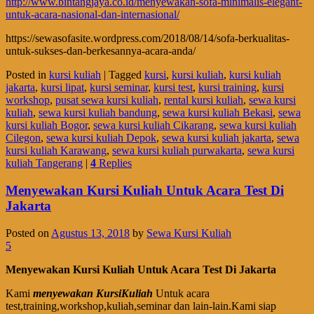
http://www.bintangjaya.co.id/menyewakan-sofa-minimalis-elegant-
untuk-acara-nasional-dan-internasional/
https://sewasofasite.wordpress.com/2018/08/14/sofa-berkualitas-
untuk-sukses-dan-berkesannya-acara-anda/
Posted in
kursi kuliah
|
Tagged
kursi
,
kursi kuliah
,
kursi kuliah
jakarta
,
kursi lipat
,
kursi seminar
,
kursi test
,
kursi training
,
kursi
workshop
,
pusat sewa kursi kuliah
,
rental kursi kuliah
,
sewa kursi
kuliah
,
sewa kursi kuliah bandung
,
sewa kursi kuliah Bekasi
,
sewa
kursi kuliah Bogor
,
sewa kursi kuliah Cikarang
,
sewa kursi kuliah
Cilegon
,
sewa kursi kuliah Depok
,
sewa kursi kuliah jakarta
,
sewa
kursi kuliah Karawang
,
sewa kursi kuliah purwakarta
,
sewa kursi
kuliah Tangerang
|
4
Replies
Menyewakan Kursi Kuliah Untuk Acara Test Di
Jakarta
Posted on
Agustus 13, 2018
by
Sewa Kursi Kuliah
5
Menyewakan Kursi Kuliah Untuk Acara Test Di Jakarta
Kami
menyewakan KursiKuliah
Untuk acara
test,training,workshop,kuliah,seminar dan lain-lain.Kami siap