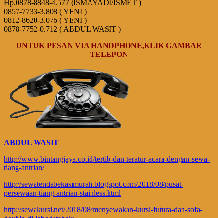
Hp.0878-8848-4.577 (ISMAYADI/ISMET )
0857-7733-3.808 ( YENI )
0812-8620-3.076 ( YENI )
0878-7752-0.712 ( ABDUL WASIT )
UNTUK PESAN VIA HANDPHONE,KLIK GAMBAR
TELEPON
ABDUL WASIT
http://www.bintangjaya.co.id/tertib-dan-teratur-acara-dengan-sewa-
tiang-antrian/
http://sewatendabekasimurah.blogspot.com/2018/08/pusat-
persewaan-tiang-antrian-stainless.html
http://sewakursi.net/2018/08/menyewakan-kursi-futura-dan-sofa-