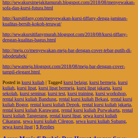
http://sewakursimejakitamurah.blogspot.com/2018/08/menyewakan-
sofa-dan-kursi-futura.html
http://kursitifany.com/menyewakan-kursi-tiffany-denga-jaminan-
kualitas-bersih-kokoh-terawat/
http://sewakursitifanymurah.blogspot.com/2018/08/kursi-tiffany-
dengan-kualitas-bagus.html
http://meja.co/menyewakan-meja-bar-dengan-cover-tebar-putih-di-
jabodetabek/
http://sewameja.blogspot.com/2018/08/meja-bar-dengan-cover-
tampil-elegant.html
Posted in
kursi kuliah
|
Tagged
kursi belajar
,
kursi bermeja
,
kursi
kuliah
,
kursi lipat
,
kursi lipat bermeja
,
kursi lipat jakarta
,
kursi
sekolah
,
kursi seminar
,
kursi test
,
kursi training
,
kursi workshop
,
rental kursi kuliah Bandung
,
rental kursi kuliah Bekasi
,
rental kursi
kuliah Bogor
,
rental kursi kuliah Depok
,
rental kursi kuliah jakarta
,
rental kursi kuliah Karawang
,
rental kursi kuliah Purwakarta
,
rental
kursi kuliah Tangerang
,
rental kursi lipat
,
sewa kursi kuliah
Cikarang
,
sewa kursi kuliah Cilegon
,
sewa kursi kuliah Subang
,
sewa kursi lipat
|
5
Replies