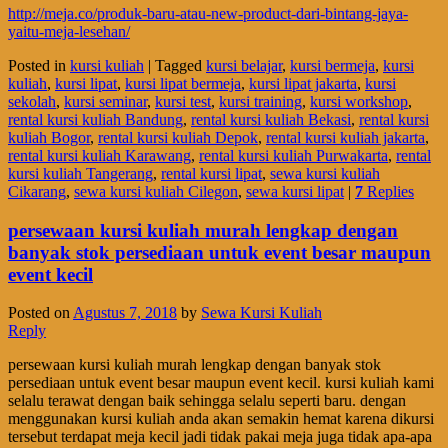
http://meja.co/produk-baru-atau-new-product-dari-bintang-jaya-
yaitu-meja-lesehan/
Posted in
kursi kuliah
|
Tagged
kursi belajar
,
kursi bermeja
,
kursi
kuliah
,
kursi lipat
,
kursi lipat bermeja
,
kursi lipat jakarta
,
kursi
sekolah
,
kursi seminar
,
kursi test
,
kursi training
,
kursi workshop
,
rental kursi kuliah Bandung
,
rental kursi kuliah Bekasi
,
rental kursi
kuliah Bogor
,
rental kursi kuliah Depok
,
rental kursi kuliah jakarta
,
rental kursi kuliah Karawang
,
rental kursi kuliah Purwakarta
,
rental
kursi kuliah Tangerang
,
rental kursi lipat
,
sewa kursi kuliah
Cikarang
,
sewa kursi kuliah Cilegon
,
sewa kursi lipat
|
7
Replies
persewaan kursi kuliah murah lengkap dengan
banyak stok persediaan untuk event besar maupun
event kecil
Posted on
Agustus 7, 2018
by
Sewa Kursi Kuliah
Reply
persewaan kursi kuliah murah lengkap dengan banyak stok
persediaan untuk event besar maupun event kecil. kursi kuliah kami
selalu terawat dengan baik sehingga selalu seperti baru. dengan
menggunakan kursi kuliah anda akan semakin hemat karena dikursi
tersebut terdapat meja kecil jadi tidak pakai meja juga tidak apa-apa