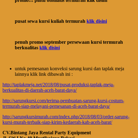
promo!!! pintu otomatis termurah klik disini
pusat sewa kursi kuliah termurah
klik disini
penuh promo september persewaan kursi termurah
berkualitas
klik disini
untuk pemesanan konveksi sarung kursi dan taplak meja
lainnya klik link dibawah ini :
http://taplakmeja.net/2018/08/pusat-produksi-taplak-meja-
berkualitas-di-daerah-aceh-barat-daya/
http://sarungkursi.com/terima-pembuatan-sarung-kursi-costum-
termurah-siap-melayani-pemesanan-di-aceh-barat-daya/
http://sarungkursimurah.com/index.php/2018/08/03/order-sarung-
kursi-murah-terbaik-siap-kirim-kedaerah-kab-aceh-barat/
CV.Bintang Jaya Rental Party Equipment