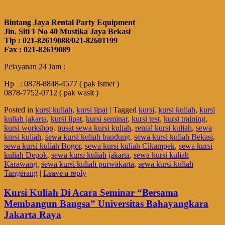
Bintang Jaya Rental Party Equipment
Jln. Siti 1 No 40 Mustika Jaya Bekasi
Tlp : 021-82619088/021-82601199
Fax : 021-82619089
Pelayanan 24 Jam :
Hp : 0878-8848-4577 ( pak Ismet )
0878-7752-0712 ( pak wasit )
Posted in
kursi kuliah
,
kursi lipat
|
Tagged
kursi
,
kursi kuliah
,
kursi
kuliah jakarta
,
kursi lipat
,
kursi seminar
,
kursi test
,
kursi training
,
kursi workshop
,
pusat sewa kursi kuliah
,
rental kursi kuliah
,
sewa
kursi kuliah
,
sewa kursi kuliah bandung
,
sewa kursi kuliah Bekasi
,
sewa kursi kuliah Bogor
,
sewa kursi kuliah Cikampek
,
sewa kursi
kuliah Depok
,
sewa kursi kuliah jakarta
,
sewa kursi kuliah
Karawang
,
sewa kursi kuliah purwakarta
,
sewa kursi kuliah
Tangerang
|
Leave a reply
Kursi Kuliah Di Acara Seminar “Bersama
Membangun Bangsa” Universitas Bahayangkara
Jakarta Raya