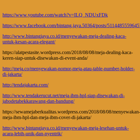
https://www.youtube.com/watch?v=ILQ_NDUxFDk
https://www.facebook.com/bintang.jaya.50364/posts/511448555964
http://www.bintangjaya.co.id/menyewakan-meja-dealing-kaca-
untuk-kesan-acara-elegant/
https://alatpestasite.wordpress.com/2018/08/08/meja-dealing-kaca-
keren-siap-untuk-disewakan-di-event-anda/
http://meja.co/menyewakan-nomor-meja-atau-table-number-holder-
di-jakarta/
http://tendajakarta.com/
http://www.tendakerucut.net/meja-ibm-hpl-siap-disewakan-di-
jabodetabekkarawang-dan-bandung/
https://sewamejaberkualitas.wordpress.com/2018/08/08/menyewakan
meja-ibm-hpl-dan-meja-ibm-cover-di-jakarta/
http://www.bintangjaya.co.id/menyewakan-meja-lesehan-untuk-
acara-lebih-unik-dan-nyentrik/