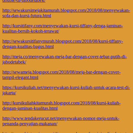
double-di-jabodetabek/
http://sewakursimejakitamurah.blogspot.com/2018/08/menyewakan-
sofa-dan-kursi-futura.html
http://kursitifany.com/menyewakan-kursi-tiffany-denga-jaminan-
kualitas-bersih-kokoh-terawat/
http://sewakursitifanymurah.blogspot.com/2018/08/kursi-tiffany-
dengan-kualitas-bagus.html
http://meja.co/menyewakan-meja-bar-dengan-cover-tebar-putih-di-
jabodetabek/
http://sewameja.blogspot.com/2018/08/meja-bar-dengan-cover-
tampil-elegant.html
https://kursikuliah.net/menyewakan-kursi-kuliah-untuk-acara-test-di-
jakarta/
http://kursikuliahkitamurah.blogspot.com/2018/08/kursi-kuliah-
dengan-jaminan-kualitas.html
http://www.tendakerucut.net/menyewakan-nomor-meja-untuk-
penanda-penyajian-makanan/