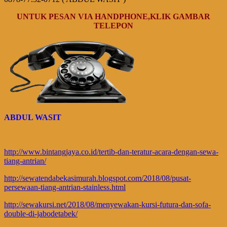
UNTUK PESAN VIA HANDPHONE,KLIK GAMBAR
TELEPON
ABDUL WASIT
http://www.bintangjaya.co.id/tertib-dan-teratur-acara-dengan-sewa-
tiang-antrian/
http://sewatendabekasimurah.blogspot.com/2018/08/pusat-
persewaan-tiang-antrian-stainless.html
http://sewakursi.net/2018/08/menyewakan-kursi-futura-dan-sofa-
double-di-jabodetabek/