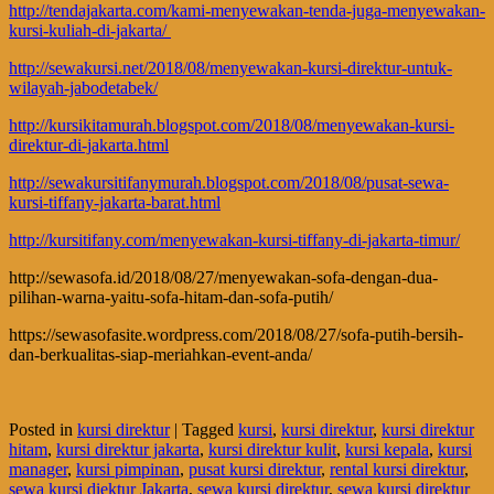
http://tendajakarta.com/kami-menyewakan-tenda-juga-menyewakan-
kursi-kuliah-di-jakarta/
http://sewakursi.net/2018/08/menyewakan-kursi-direktur-untuk-
wilayah-jabodetabek/
http://kursikitamurah.blogspot.com/2018/08/menyewakan-kursi-
direktur-di-jakarta.html
http://sewakursitifanymurah.blogspot.com/2018/08/pusat-sewa-
kursi-tiffany-jakarta-barat.html
http://kursitifany.com/menyewakan-kursi-tiffany-di-jakarta-timur/
http://sewasofa.id/2018/08/27/menyewakan-sofa-dengan-dua-
pilihan-warna-yaitu-sofa-hitam-dan-sofa-putih/
https://sewasofasite.wordpress.com/2018/08/27/sofa-putih-bersih-
dan-berkualitas-siap-meriahkan-event-anda/
Posted in
kursi direktur
|
Tagged
kursi
,
kursi direktur
,
kursi direktur
hitam
,
kursi direktur jakarta
,
kursi direktur kulit
,
kursi kepala
,
kursi
manager
,
kursi pimpinan
,
pusat kursi direktur
,
rental kursi direktur
,
sewa kursi diektur Jakarta
,
sewa kursi direktur
,
sewa kursi direktur