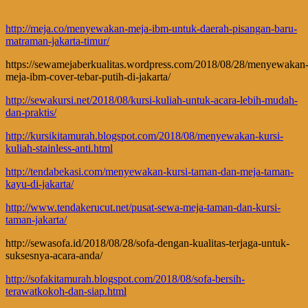
http://meja.co/menyewakan-meja-ibm-untuk-daerah-pisangan-baru-
matraman-jakarta-timur/
https://sewamejaberkualitas.wordpress.com/2018/08/28/menyewakan
meja-ibm-cover-tebar-putih-di-jakarta/
http://sewakursi.net/2018/08/kursi-kuliah-untuk-acara-lebih-mudah-
dan-praktis/
http://kursikitamurah.blogspot.com/2018/08/menyewakan-kursi-
kuliah-stainless-anti.html
http://tendabekasi.com/menyewakan-kursi-taman-dan-meja-taman-
kayu-di-jakarta/
http://www.tendakerucut.net/pusat-sewa-meja-taman-dan-kursi-
taman-jakarta/
http://sewasofa.id/2018/08/28/sofa-dengan-kualitas-terjaga-untuk-
suksesnya-acara-anda/
http://sofakitamurah.blogspot.com/2018/08/sofa-bersih-
terawatkokoh-dan-siap.html