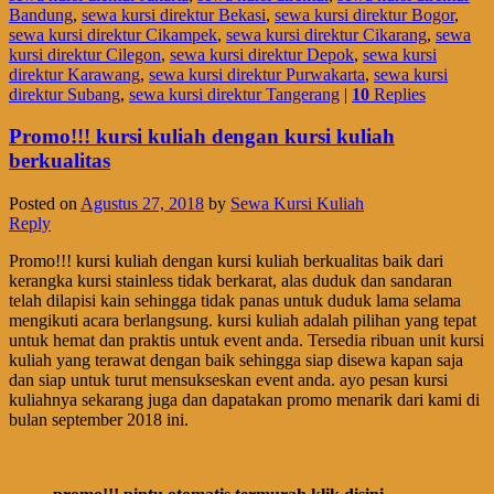
Bandung
,
sewa kursi direktur Bekasi
,
sewa kursi direktur Bogor
,
sewa kursi direktur Cikampek
,
sewa kursi direktur Cikarang
,
sewa
kursi direktur Cilegon
,
sewa kursi direktur Depok
,
sewa kursi
direktur Karawang
,
sewa kursi direktur Purwakarta
,
sewa kursi
direktur Subang
,
sewa kursi direktur Tangerang
|
10
Replies
Promo!!! kursi kuliah dengan kursi kuliah
berkualitas
Posted on
Agustus 27, 2018
by
Sewa Kursi Kuliah
Reply
Promo!!! kursi kuliah dengan kursi kuliah berkualitas baik dari
kerangka kursi stainless tidak berkarat, alas duduk dan sandaran
telah dilapisi kain sehingga tidak panas untuk duduk lama selama
mengikuti acara berlangsung. kursi kuliah adalah pilihan yang tepat
untuk hemat dan praktis untuk event anda. Tersedia ribuan unit kursi
kuliah yang terawat dengan baik sehingga siap disewa kapan saja
dan siap untuk turut mensukseskan event anda. ayo pesan kursi
kuliahnya sekarang juga dan dapatakan promo menarik dari kami di
bulan september 2018 ini.