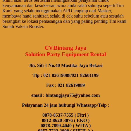
Kami akan terus berusaha meningkatkan pelayanan untuk
kenyamanan dan kesuksesan acara anda salah satunya seperti Tim
Kami yang selalu menggunakan APD lengkap dari Masker,
membawa
hand
sanitizer, selalu di cek suhu sebelum atau sesudah
berangkat ke lokasi pemasangan dan yang paling penting Tim kami
Sudah Vaksin Booster.
CV.Bintang Jaya
Solution Party Equipment
Rental
Jln. Siti 1 No.40 Mustika Jaya Bekasi
Tlp : 021-82619088/021-82601199
Fax : 021-82619089
email : bintangjaya75@yahoo.com
Pelayanan 24 jam hubungi Whatsapp/Telp :
0878-8537-7555 ( Fitri )
0812-8620-3076 ( EKO )
0878-7899-4040 ( WITA )
0857-7733-3808 ( SHEILA )