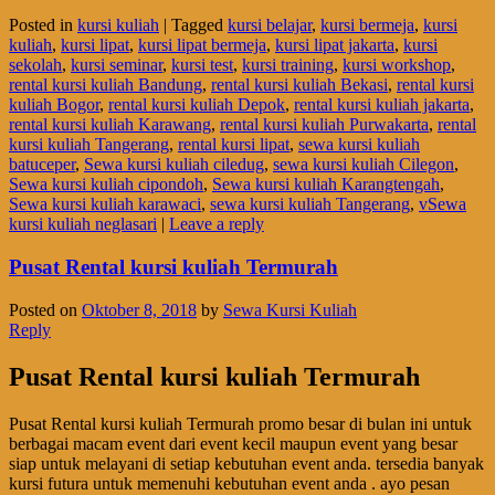
Posted in
kursi kuliah
|
Tagged
kursi belajar
,
kursi bermeja
,
kursi
kuliah
,
kursi lipat
,
kursi lipat bermeja
,
kursi lipat jakarta
,
kursi
sekolah
,
kursi seminar
,
kursi test
,
kursi training
,
kursi workshop
,
rental kursi kuliah Bandung
,
rental kursi kuliah Bekasi
,
rental kursi
kuliah Bogor
,
rental kursi kuliah Depok
,
rental kursi kuliah jakarta
,
rental kursi kuliah Karawang
,
rental kursi kuliah Purwakarta
,
rental
kursi kuliah Tangerang
,
rental kursi lipat
,
sewa kursi kuliah
batuceper
,
Sewa kursi kuliah ciledug
,
sewa kursi kuliah Cilegon
,
Sewa kursi kuliah cipondoh
,
Sewa kursi kuliah Karangtengah
,
Sewa kursi kuliah karawaci
,
sewa kursi kuliah Tangerang
,
vSewa
kursi kuliah neglasari
|
Leave a reply
Pusat Rental kursi kuliah Termurah
Posted on
Oktober 8, 2018
by
Sewa Kursi Kuliah
Reply
Pusat Rental kursi kuliah Termurah
Pusat Rental kursi kuliah Termurah promo besar di bulan ini untuk
berbagai macam event dari event kecil maupun event yang besar
siap untuk melayani di setiap kebutuhan event anda. tersedia banyak
kursi futura untuk memenuhi kebutuhan event anda . ayo pesan