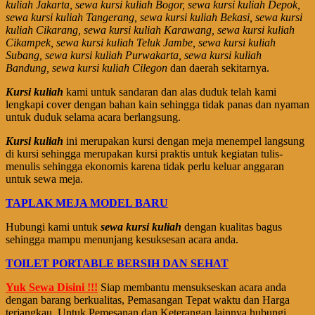
kuliah Jakarta, sewa kursi kuliah Bogor, sewa kursi kuliah Depok,
sewa kursi kuliah Tangerang, sewa kursi kuliah Bekasi, sewa kursi
kuliah Cikarang, sewa kursi kuliah Karawang, sewa kursi kuliah
Cikampek, sewa kursi kuliah Teluk Jambe, sewa kursi kuliah
Subang, sewa kursi kuliah Purwakarta, sewa kursi kuliah
Bandung, sewa kursi kuliah Cilegon
dan daerah sekitarnya.
Kursi kuliah
kami untuk sandaran dan alas duduk telah kami
lengkapi cover dengan bahan kain sehingga tidak panas dan nyaman
untuk duduk selama acara berlangsung.
Kursi kuliah
ini merupakan kursi dengan meja menempel langsung
di kursi sehingga merupakan kursi praktis untuk kegiatan tulis-
menulis sehingga ekonomis karena tidak perlu keluar anggaran
untuk sewa meja.
TAPLAK MEJA MODEL BARU
Hubungi kami untuk
sewa kursi kuliah
dengan kualitas bagus
sehingga mampu menunjang kesuksesan acara anda.
TOILET PORTABLE BERSIH DAN SEHAT
Yuk Sewa Disini !!!
Siap membantu mensukseskan acara anda
dengan barang berkualitas, Pemasangan Tepat waktu dan Harga
terjangkau. Untuk Pemesanan dan Keterangan lainnya hubungi