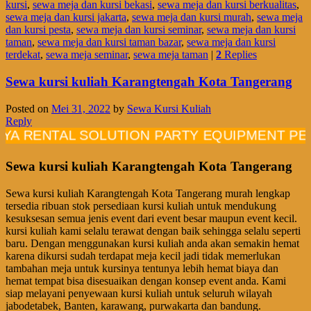
kursi
,
sewa meja dan kursi bekasi
,
sewa meja dan kursi berkualitas
,
sewa meja dan kursi jakarta
,
sewa meja dan kursi murah
,
sewa meja
dan kursi pesta
,
sewa meja dan kursi seminar
,
sewa meja dan kursi
taman
,
sewa meja dan kursi taman bazar
,
sewa meja dan kursi
terdekat
,
sewa meja seminar
,
sewa meja taman
|
2
Replies
Sewa kursi kuliah Karangtengah Kota Tangerang
Posted on
Mei 31, 2022
by
Sewa Kursi Kuliah
Reply
NTAL SOLUTION PARTY EQUIPMENT PELAYAN
Sewa kursi kuliah Karangtengah Kota Tangerang
Sewa kursi kuliah Karangtengah Kota Tangerang murah lengkap
tersedia ribuan stok persediaan kursi kuliah untuk mendukung
kesuksesan semua jenis event dari event besar maupun event kecil.
kursi kuliah kami selalu terawat dengan baik sehingga selalu seperti
baru. Dengan menggunakan kursi kuliah anda akan semakin hemat
karena dikursi sudah terdapat meja kecil jadi tidak memerlukan
tambahan meja untuk kursinya tentunya lebih hemat biaya dan
hemat tempat bisa disesuaikan dengan konsep event anda. Kami
siap melayani penyewaan kursi kuliah untuk seluruh wilayah
jabodetabek, Banten, karawang, purwakarta dan bandung.