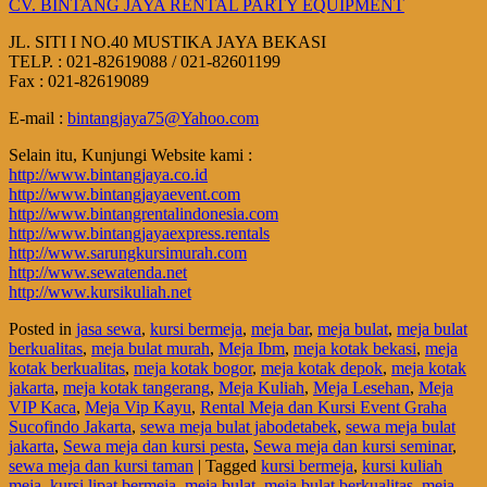
CV. BINTANG JAYA RENTAL PARTY EQUIPMENT
JL. SITI I NO.40 MUSTIKA JAYA BEKASI
TELP. : 021-82619088 / 021-82601199
Fax : 021-82619089
E-mail :
bintangjaya75@Yahoo.com
Selain itu, Kunjungi Website kami :
http://www.bintangjaya.co.id
http://www.bintangjayaevent.com
http://www.bintangrentalindonesia.com
http://www.bintangjayaexpress.rentals
http://www.sarungkursimurah.com
http://www.sewatenda.net
http://www.kursikuliah.net
Posted in
jasa sewa
,
kursi bermeja
,
meja bar
,
meja bulat
,
meja bulat
berkualitas
,
meja bulat murah
,
Meja Ibm
,
meja kotak bekasi
,
meja
kotak berkualitas
,
meja kotak bogor
,
meja kotak depok
,
meja kotak
jakarta
,
meja kotak tangerang
,
Meja Kuliah
,
Meja Lesehan
,
Meja
VIP Kaca
,
Meja Vip Kayu
,
Rental Meja dan Kursi Event Graha
Sucofindo Jakarta
,
sewa meja bulat jabodetabek
,
sewa meja bulat
jakarta
,
Sewa meja dan kursi pesta
,
Sewa meja dan kursi seminar
,
sewa meja dan kursi taman
|
Tagged
kursi bermeja
,
kursi kuliah
meja
,
kursi lipat bermeja
,
meja bulat
,
meja bulat berkualitas
,
meja