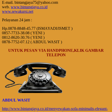
E-mail. bintangjaya75@yahoo.com
web.
www.bintangjaya.co.id
www.sewakursi.net
Pelayanan 24 jam :
Hp.0878-8848-45.77 (ISMAYADI/ISMET )
0857-7733-38.08 ( YENI )
0812-8620-30.76 ( YENI )
0878-7752-07.12 ( ABDUL WASIT )
UNTUK PESAN VIA HANDPHONE,KLIK GAMBAR
TELEPON
ABDUL WASIT
http://www.bintangjaya.co.id/menyewakan-sofa-minimalis-elegant-