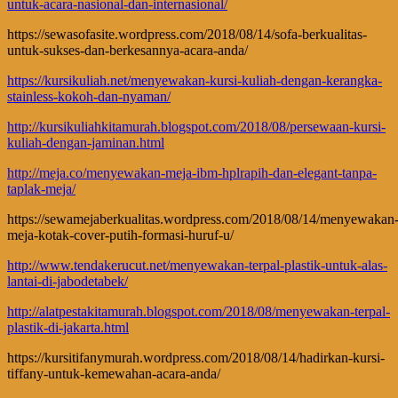
untuk-acara-nasional-dan-internasional/
https://sewasofasite.wordpress.com/2018/08/14/sofa-berkualitas-
untuk-sukses-dan-berkesannya-acara-anda/
https://kursikuliah.net/menyewakan-kursi-kuliah-dengan-kerangka-
stainless-kokoh-dan-nyaman/
http://kursikuliahkitamurah.blogspot.com/2018/08/persewaan-kursi-
kuliah-dengan-jaminan.html
http://meja.co/menyewakan-meja-ibm-hplrapih-dan-elegant-tanpa-
taplak-meja/
https://sewamejaberkualitas.wordpress.com/2018/08/14/menyewakan
meja-kotak-cover-putih-formasi-huruf-u/
http://www.tendakerucut.net/menyewakan-terpal-plastik-untuk-alas-
lantai-di-jabodetabek/
http://alatpestakitamurah.blogspot.com/2018/08/menyewakan-terpal-
plastik-di-jakarta.html
https://kursitifanymurah.wordpress.com/2018/08/14/hadirkan-kursi-
tiffany-untuk-kemewahan-acara-anda/