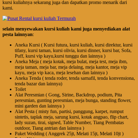
kursi kuliahnya sekarang juga dan dapatkan promo menarik dari
kami.
selain menyewakan kursi kuliah kami juga menyediakan alat
pesta lainnyan
:
Aneka Kursi ( Kursi futura, kursi kuliah, kursi direktur, kursi
tifany, kursi taman, kursi olivia, kursi dinner, kursi bar, Sofa,
Puff, kursi vip kayu,kursi tunggu dan lainnya )
Aneka Meja ( meja kotak, meja bulat, meja test, meja ibm,
meja taman, meja bar, meja delaing, meja kantor, meja vip
kayu, meja vip kaca, meja lesehan dan lainnya )
Aneka Tenda ( tenda roder, tenda sarnafil, tenda konvensiona,
tenda bazar dan lainnya)
Toilet
Alat Peresmian ( Gong, Sirine, Backdrop, podium, Pita
peresmian, gunting peresmian, meja bunga, standing flower,
mini garden dan lainnya )
Alat Pesta ( misty fun, partisi, panggung, karpet, rumput
sintetis, taplak meja, sarung kursi, kotak angpao, flip chart,
lady suzan, tirai, signed, Table Number, Tiang Pembatas
outdoor, Tiang antrian dan lainnya )
Paket Wedding ( Anggrek 25jt, Melati 15jt, Melati 10jt )