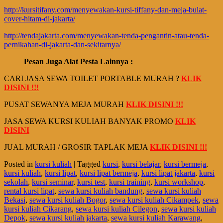
http://kursitifany.com/menyewakan-kursi-tiffany-dan-meja-bulat-
cover-hitam-di-jakarta/
http://tendajakarta.com/menyewakan-tenda-pengantin-atau-tenda-
pernikahan-di-jakarta-dan-sekitarnya/
Pesan Juga Alat Pesta Lainnya :
CARI JASA SEWA TOILET PORTABLE MURAH ?
KLIK
DISINI !!!
PUSAT SEWANYA MEJA MURAH
KLIK DISINI !!!
JASA SEWA KURSI KULIAH BANYAK PROMO
KLIK
DISINI
JUAL MURAH / GROSIR TAPLAK MEJA
KLIK DISINI !!!
Posted in
kursi kuliah
|
Tagged
kursi
,
kursi belajar
,
kursi bermeja
,
kursi kuliah
,
kursi lipat
,
kursi lipat bermeja
,
kursi lipat jakarta
,
kursi
sekolah
,
kursi seminar
,
kursi test
,
kursi training
,
kursi workshop
,
rental kursi lipat
,
sewa kursi kuliah bandung
,
sewa kursi kuliah
Bekasi
,
sewa kursi kuliah Bogor
,
sewa kursi kuliah Cikampek
,
sewa
kursi kuliah Cikarang
,
sewa kursi kuliah Cilegon
,
sewa kursi kuliah
Depok
,
sewa kursi kuliah jakarta
,
sewa kursi kuliah Karawang
,