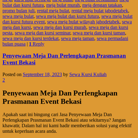
bulat dan kursi futura
,
meja bulat murah
,
meja dengan tatakan
,
promo bulan juli
,
rental meja bulat
,
rental meja bulat jabodetabek
,
sewa meja bulat
,
sewa meja bulat dan kursi futura
,
sewa meja bulat
dan kursi futura event
,
sewa meja bulat wilayah jabodetabek
,
sewa
meja dan kursi
,
sewa meja dan kursi murah
,
sewa meja dan kursi
pesta
,
sewa meja dan kursi seminar
,
sewa meja dan kursi taman
,
sewa meja dan kursi terdekat
,
sewa meja taman
,
sewa permadani
bulan puasa
|
1
Reply
Penyewaan Meja Dan Perlengkapan Prasmanan
Event Bekasi
Posted on
September 18, 2023
by
Sewa Kursi Kuliah
2
Penyewaan Meja Dan Perlengkapan
Prasmanan Event Bekasi
Apakah saat ini bingung cari Jasa Penyewaan Meja Dan
Perlengkapan Prasmanan Event Bekasi atau sekitarnya? Jangan
khawatir, Dalam hal ini kami hadir memberikan solusi yang efektif
untuk keperluan acara anda.