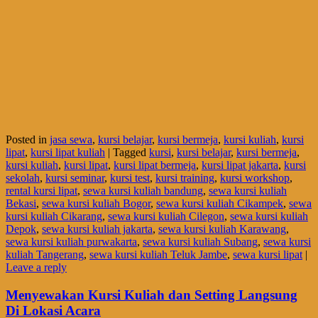
Posted in
jasa sewa
,
kursi belajar
,
kursi bermeja
,
kursi kuliah
,
kursi
lipat
,
kursi lipat kuliah
|
Tagged
kursi
,
kursi belajar
,
kursi bermeja
,
kursi kuliah
,
kursi lipat
,
kursi lipat bermeja
,
kursi lipat jakarta
,
kursi
sekolah
,
kursi seminar
,
kursi test
,
kursi training
,
kursi workshop
,
rental kursi lipat
,
sewa kursi kuliah bandung
,
sewa kursi kuliah
Bekasi
,
sewa kursi kuliah Bogor
,
sewa kursi kuliah Cikampek
,
sewa
kursi kuliah Cikarang
,
sewa kursi kuliah Cilegon
,
sewa kursi kuliah
Depok
,
sewa kursi kuliah jakarta
,
sewa kursi kuliah Karawang
,
sewa kursi kuliah purwakarta
,
sewa kursi kuliah Subang
,
sewa kursi
kuliah Tangerang
,
sewa kursi kuliah Teluk Jambe
,
sewa kursi lipat
|
Leave a reply
Menyewakan Kursi Kuliah dan Setting Langsung
Di Lokasi Acara