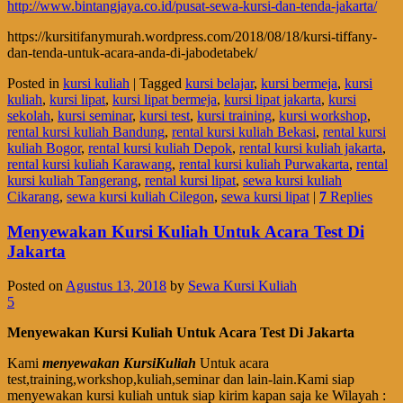
http://www.bintangjaya.co.id/pusat-sewa-kursi-dan-tenda-jakarta/
https://kursitifanymurah.wordpress.com/2018/08/18/kursi-tiffany-
dan-tenda-untuk-acara-anda-di-jabodetabek/
Posted in
kursi kuliah
|
Tagged
kursi belajar
,
kursi bermeja
,
kursi
kuliah
,
kursi lipat
,
kursi lipat bermeja
,
kursi lipat jakarta
,
kursi
sekolah
,
kursi seminar
,
kursi test
,
kursi training
,
kursi workshop
,
rental kursi kuliah Bandung
,
rental kursi kuliah Bekasi
,
rental kursi
kuliah Bogor
,
rental kursi kuliah Depok
,
rental kursi kuliah jakarta
,
rental kursi kuliah Karawang
,
rental kursi kuliah Purwakarta
,
rental
kursi kuliah Tangerang
,
rental kursi lipat
,
sewa kursi kuliah
Cikarang
,
sewa kursi kuliah Cilegon
,
sewa kursi lipat
|
7
Replies
Menyewakan Kursi Kuliah Untuk Acara Test Di
Jakarta
Posted on
Agustus 13, 2018
by
Sewa Kursi Kuliah
5
Menyewakan Kursi Kuliah Untuk Acara Test Di Jakarta
Kami
menyewakan KursiKuliah
Untuk acara
test,training,workshop,kuliah,seminar dan lain-lain.Kami siap
menyewakan kursi kuliah untuk siap kirim kapan saja ke Wilayah :