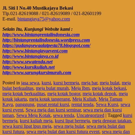
Jl. Siti I No.40 Mustikajaya Bekasi
Tlp.021-82619088 / 021-82619089 / 021-82601199
E-mail.
bintangjaya75@yahoo.com
Selain Itu, Kunjungi Website kami :
http://www.bintangrentalindonesia.com
http://bintangrentalindonesia.wordpress.com
https://gudangsewaalatpesta78.blogspot.com/
http://www.bintangjayaevent.com
http://www.bintangjaya.co.id
http://www.sewatenda.net
http://www.kursikuliah.net
http://www.sarungkursimurah.com
Posted in
jasa sewa
,
kursi
,
kursi bermeja
,
meja bar
,
meja bulat
,
meja
bulat berkualitas
,
meja bulat murah
,
Meja Ibm
,
meja kotak bekasi
,
meja kotak berkualitas
,
meja kotak bogor
,
meja kotak depok
,
meja
kotak jakarta
,
meja kotak tangerang
,
Meja Kuliah
,
Meja Taman
Kayu
,
panggung
,
pusat rental kursi
,
rental tenda
,
Sewa Kursi
,
sewa
kursi event
,
Sewa meja dan kursi seminar
,
sewa meja dan kursi
taman
,
Sewa Meja Kotak
,
sewa tenda
,
Uncategorized
|
Tagged
kursi
bermeja
,
kursi kuliah meja
,
kursi lipat bermeja
,
meja dengan tatakan
,
sewa kursi lipat lpus meja
,
sewa meja bulat
,
sewa meja bulat dan
kursi futura
,
sewa meja bulat dan kursi futura event
,
sewa meja dan