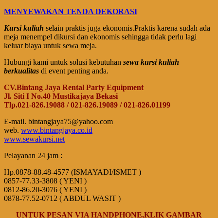
MENYEWAKAN TENDA DEKORASI
Kursi kuliah
selain praktis juga ekonomis.Praktis karena sudah ada
meja menempel dikursi dan ekonomis sehingga tidak perlu lagi
keluar biaya untuk sewa meja.
Hubungi kami untuk solusi kebutuhan
sewa kursi kuliah
berkualitas
di event penting anda.
CV.Bintang Jaya Rental Party Equipment
Jl. Siti I No.40 Mustikajaya Bekasi
Tlp.021-826.19088 / 021-826.19089 / 021-826.01199
E-mail. bintangjaya75@yahoo.com
web.
www.bintangjaya.co.id
www.sewakursi.net
Pelayanan 24 jam :
Hp.0878-88.48-4577 (ISMAYADI/ISMET )
0857-77.33-3808 ( YENI )
0812-86.20-3076 ( YENI )
0878-77.52-0712 ( ABDUL WASIT )
UNTUK PESAN VIA HANDPHONE,KLIK GAMBAR