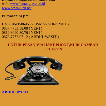
web.
www.bintangjaya.co.id
www.sewakursi.net
Pelayanan 24 jam :
Hp.0878-8848-45.77 (ISMAYADI/ISMET )
0857-7733-38.08 ( YENI )
0812-8620-30.76 ( YENI )
0878-7752-07.12 ( ABDUL WASIT )
UNTUK PESAN VIA HANDPHONE,KLIK GAMBAR
TELEPON
ABDUL WASIT