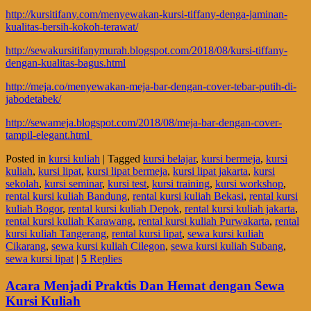
http://kursitifany.com/menyewakan-kursi-tiffany-denga-jaminan-
kualitas-bersih-kokoh-terawat/
http://sewakursitifanymurah.blogspot.com/2018/08/kursi-tiffany-
dengan-kualitas-bagus.html
http://meja.co/menyewakan-meja-bar-dengan-cover-tebar-putih-di-
jabodetabek/
http://sewameja.blogspot.com/2018/08/meja-bar-dengan-cover-
tampil-elegant.html
Posted in
kursi kuliah
|
Tagged
kursi belajar
,
kursi bermeja
,
kursi
kuliah
,
kursi lipat
,
kursi lipat bermeja
,
kursi lipat jakarta
,
kursi
sekolah
,
kursi seminar
,
kursi test
,
kursi training
,
kursi workshop
,
rental kursi kuliah Bandung
,
rental kursi kuliah Bekasi
,
rental kursi
kuliah Bogor
,
rental kursi kuliah Depok
,
rental kursi kuliah jakarta
,
rental kursi kuliah Karawang
,
rental kursi kuliah Purwakarta
,
rental
kursi kuliah Tangerang
,
rental kursi lipat
,
sewa kursi kuliah
Cikarang
,
sewa kursi kuliah Cilegon
,
sewa kursi kuliah Subang
,
sewa kursi lipat
|
5
Replies
Acara Menjadi Praktis Dan Hemat dengan Sewa
Kursi Kuliah