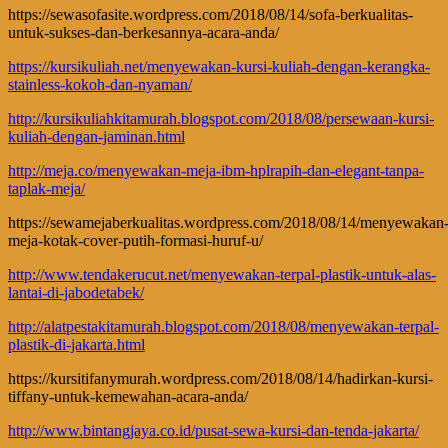
https://sewasofasite.wordpress.com/2018/08/14/sofa-berkualitas-
untuk-sukses-dan-berkesannya-acara-anda/
https://kursikuliah.net/menyewakan-kursi-kuliah-dengan-kerangka-
stainless-kokoh-dan-nyaman/
http://kursikuliahkitamurah.blogspot.com/2018/08/persewaan-kursi-
kuliah-dengan-jaminan.html
http://meja.co/menyewakan-meja-ibm-hplrapih-dan-elegant-tanpa-
taplak-meja/
https://sewamejaberkualitas.wordpress.com/2018/08/14/menyewakan
meja-kotak-cover-putih-formasi-huruf-u/
http://www.tendakerucut.net/menyewakan-terpal-plastik-untuk-alas-
lantai-di-jabodetabek/
http://alatpestakitamurah.blogspot.com/2018/08/menyewakan-terpal-
plastik-di-jakarta.html
https://kursitifanymurah.wordpress.com/2018/08/14/hadirkan-kursi-
tiffany-untuk-kemewahan-acara-anda/
http://www.bintangjaya.co.id/pusat-sewa-kursi-dan-tenda-jakarta/