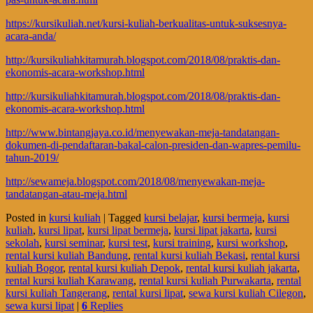
https://kursikuliah.net/kursi-kuliah-berkualitas-untuk-suksesnya-
acara-anda/
http://kursikuliahkitamurah.blogspot.com/2018/08/praktis-dan-
ekonomis-acara-workshop.html
http://kursikuliahkitamurah.blogspot.com/2018/08/praktis-dan-
ekonomis-acara-workshop.html
http://www.bintangjaya.co.id/menyewakan-meja-tandatangan-
dokumen-di-pendaftaran-bakal-calon-presiden-dan-wapres-pemilu-
tahun-2019/
http://sewameja.blogspot.com/2018/08/menyewakan-meja-
tandatangan-atau-meja.html
Posted in
kursi kuliah
|
Tagged
kursi belajar
,
kursi bermeja
,
kursi
kuliah
,
kursi lipat
,
kursi lipat bermeja
,
kursi lipat jakarta
,
kursi
sekolah
,
kursi seminar
,
kursi test
,
kursi training
,
kursi workshop
,
rental kursi kuliah Bandung
,
rental kursi kuliah Bekasi
,
rental kursi
kuliah Bogor
,
rental kursi kuliah Depok
,
rental kursi kuliah jakarta
,
rental kursi kuliah Karawang
,
rental kursi kuliah Purwakarta
,
rental
kursi kuliah Tangerang
,
rental kursi lipat
,
sewa kursi kuliah Cilegon
,
sewa kursi lipat
|
6
Replies