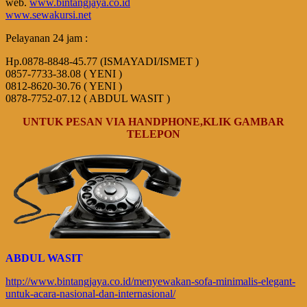
web.
www.bintangjaya.co.id
www.sewakursi.net
Pelayanan 24 jam :
Hp.0878-8848-45.77 (ISMAYADI/ISMET )
0857-7733-38.08 ( YENI )
0812-8620-30.76 ( YENI )
0878-7752-07.12 ( ABDUL WASIT )
UNTUK PESAN VIA HANDPHONE,KLIK GAMBAR
TELEPON
ABDUL WASIT
http://www.bintangjaya.co.id/menyewakan-sofa-minimalis-elegant-
untuk-acara-nasional-dan-internasional/