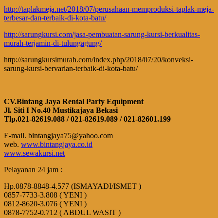
http://taplakmeja.net/2018/07/perusahaan-memproduksi-taplak-meja-
terbesar-dan-terbaik-di-kota-batu/
http://sarungkursi.com/jasa-pembuatan-sarung-kursi-berkualitas-
murah-terjamin-di-tulungagung/
http://sarungkursimurah.com/index.php/2018/07/20/konveksi-
sarung-kursi-bervarian-terbaik-di-kota-batu/
CV.Bintang Jaya Rental Party Equipment
Jl. Siti I No.40 Mustikajaya Bekasi
Tlp.021-82619.088 / 021-82619.089 / 021-82601.199
E-mail. bintangjaya75@yahoo.com
web.
www.bintangjaya.co.id
www.sewakursi.net
Pelayanan 24 jam :
Hp.0878-8848-4.577 (ISMAYADI/ISMET )
0857-7733-3.808 ( YENI )
0812-8620-3.076 ( YENI )
0878-7752-0.712 ( ABDUL WASIT )