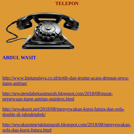
TELEPON
ABDUL WASIT
http://www.bintangjaya.co.id/tertib-dan-teratur-acara-dengan-sewa-
tiang-antrian/
http://sewatendabekasimurah.blogspot.com/2018/08/pusat-
persewaan-tiang-antrian-stainless.html
http://sewakursi.net/2018/08/menyewakan-kursi-futura-dan-sofa-
double-di-jabodetabek/
http://sewakursimejakitamurah.blogspot.com/2018/08/menyewakan-
sofa-dan-kursi-futura.html