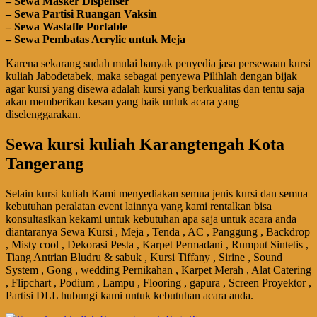
– Sewa Masker Dispenser
– Sewa Partisi Ruangan Vaksin
– Sewa Wastafle Portable
– Sewa Pembatas Acrylic untuk Meja
Karena sekarang sudah mulai banyak penyedia jasa persewaan kursi
kuliah Jabodetabek, maka sebagai penyewa Pilihlah dengan bijak
agar kursi yang disewa adalah kursi yang berkualitas dan tentu saja
akan memberikan kesan yang baik untuk acara yang
diselenggarakan.
Sewa kursi kuliah Karangtengah Kota
Tangerang
Selain kursi kuliah Kami menyediakan semua jenis kursi dan semua
kebutuhan peralatan event lainnya yang kami rentalkan bisa
konsultasikan kekami untuk kebutuhan apa saja untuk acara anda
diantaranya Sewa Kursi , Meja , Tenda , AC , Panggung , Backdrop
, Misty cool , Dekorasi Pesta , Karpet Permadani , Rumput Sintetis ,
Tiang Antrian Bludru & sabuk , Kursi Tiffany , Sirine , Sound
System , Gong , wedding Pernikahan , Karpet Merah , Alat Catering
, Flipchart , Podium , Lampu , Flooring , gapura , Screen Proyektor ,
Partisi DLL hubungi kami untuk kebutuhan acara anda.