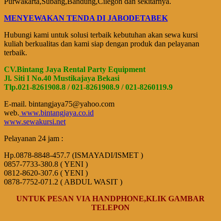
Purwakarta,Subang,Bandung,Cilegon dan sekitarnya.
MENYEWAKAN TENDA DI JABODETABEK
Hubungi kami untuk solusi terbaik kebutuhan akan sewa kursi
kuliah berkualitas dan kami siap dengan produk dan pelayanan
terbaik.
CV.Bintang Jaya Rental Party Equipment
Jl. Siti I No.40 Mustikajaya Bekasi
Tlp.021-8261908.8 / 021-8261908.9 / 021-8260119.9
E-mail. bintangjaya75@yahoo.com
web.
www.bintangjaya.co.id
www.sewakursi.net
Pelayanan 24 jam :
Hp.0878-8848-457.7 (ISMAYADI/ISMET )
0857-7733-380.8 ( YENI )
0812-8620-307.6 ( YENI )
0878-7752-071.2 ( ABDUL WASIT )
UNTUK PESAN VIA HANDPHONE,KLIK GAMBAR
TELEPON