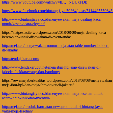
https://www.youtube.com/watch?v=ILQ_NDUxFDk
https://www.facebook.com/bintang.jaya.50364/posts/511448555964
http://www.bintangjaya.co.id/menyewakan-meja-dealing-kaca-
untuk-kesan-acara-elegant/
https://alatpestasite.wordpress.com/2018/08/08/meja-dealing-kaca-
keren-siap-untuk-disewakan-di-event-anda/
http://meja.co/menyewakan-nomor-meja-atau-table-number-holder-
di-jakarta/
http://tendajakarta.com/
http://www.tendakerucut.net/meja-ibm-hpl-siap-disewakan-di-
jabodetabekkarawang-dan-bandung/
https://sewamejaberkualitas.wordpress.com/2018/08/08/menyewakan
meja-ibm-hpl-dan-meja-ibm-cover-di-jakarta/
http://www.bintangjaya.co.id/menyewakan-meja-lesehan-untuk-
acara-lebih-unik-dan-nyentrik/
http://meja.co/produk-baru-atau-new-product-dari-bintang-jaya-
yaitu-meja-lesehan/