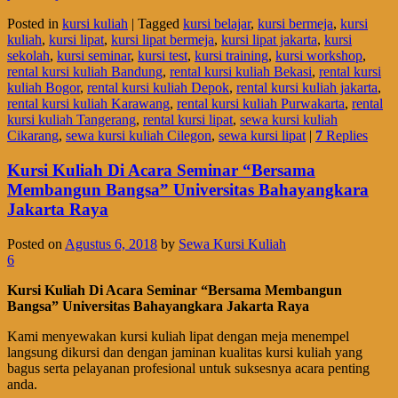
Posted in
kursi kuliah
|
Tagged
kursi belajar
,
kursi bermeja
,
kursi
kuliah
,
kursi lipat
,
kursi lipat bermeja
,
kursi lipat jakarta
,
kursi
sekolah
,
kursi seminar
,
kursi test
,
kursi training
,
kursi workshop
,
rental kursi kuliah Bandung
,
rental kursi kuliah Bekasi
,
rental kursi
kuliah Bogor
,
rental kursi kuliah Depok
,
rental kursi kuliah jakarta
,
rental kursi kuliah Karawang
,
rental kursi kuliah Purwakarta
,
rental
kursi kuliah Tangerang
,
rental kursi lipat
,
sewa kursi kuliah
Cikarang
,
sewa kursi kuliah Cilegon
,
sewa kursi lipat
|
7
Replies
Kursi Kuliah Di Acara Seminar “Bersama
Membangun Bangsa” Universitas Bahayangkara
Jakarta Raya
Posted on
Agustus 6, 2018
by
Sewa Kursi Kuliah
6
Kursi Kuliah Di Acara Seminar “Bersama Membangun
Bangsa” Universitas Bahayangkara Jakarta Raya
Kami menyewakan kursi kuliah lipat dengan meja menempel
langsung dikursi dan dengan jaminan kualitas kursi kuliah yang
bagus serta pelayanan profesional untuk suksesnya acara penting
anda.