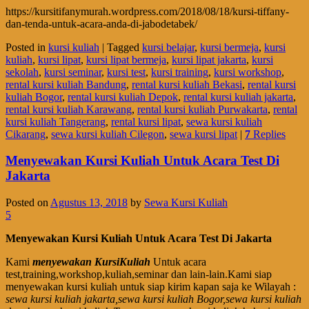
https://kursitifanymurah.wordpress.com/2018/08/18/kursi-tiffany-
dan-tenda-untuk-acara-anda-di-jabodetabek/
Posted in
kursi kuliah
|
Tagged
kursi belajar
,
kursi bermeja
,
kursi
kuliah
,
kursi lipat
,
kursi lipat bermeja
,
kursi lipat jakarta
,
kursi
sekolah
,
kursi seminar
,
kursi test
,
kursi training
,
kursi workshop
,
rental kursi kuliah Bandung
,
rental kursi kuliah Bekasi
,
rental kursi
kuliah Bogor
,
rental kursi kuliah Depok
,
rental kursi kuliah jakarta
,
rental kursi kuliah Karawang
,
rental kursi kuliah Purwakarta
,
rental
kursi kuliah Tangerang
,
rental kursi lipat
,
sewa kursi kuliah
Cikarang
,
sewa kursi kuliah Cilegon
,
sewa kursi lipat
|
7
Replies
Menyewakan Kursi Kuliah Untuk Acara Test Di
Jakarta
Posted on
Agustus 13, 2018
by
Sewa Kursi Kuliah
5
Menyewakan Kursi Kuliah Untuk Acara Test Di Jakarta
Kami
menyewakan KursiKuliah
Untuk acara
test,training,workshop,kuliah,seminar dan lain-lain.Kami siap
menyewakan kursi kuliah untuk siap kirim kapan saja ke Wilayah :
sewa kursi kuliah jakarta,sewa kursi kuliah Bogor,sewa kursi kuliah