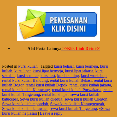
Alat Pesta Lainnya
>>Klik Link Disini<<
Posted in
kursi kuliah
|
Tagged
kursi belajar
,
kursi bermeja
,
kursi
kuliah
,
kursi lipat
,
kursi lipat bermeja
,
kursi lipat jakarta
,
kursi
sekolah
,
kursi seminar
,
kursi test
,
kursi training
,
kursi workshop
,
rental kursi kuliah Bandung
,
rental kursi kuliah Bekasi
,
rental kursi
kuliah Bogor
,
rental kursi kuliah Depok
,
rental kursi kuliah jakarta
,
rental kursi kuliah Karawang
,
rental kursi kuliah Purwakarta
,
rental
kursi kuliah Tangerang
,
rental kursi lipat
,
sewa kursi kuliah
batuceper
,
Sewa kursi kuliah ciledug
,
sewa kursi kuliah Cilegon
,
Sewa kursi kuliah cipondoh
,
Sewa kursi kuliah Karangtengah
,
Sewa kursi kuliah karawaci
,
sewa kursi kuliah Tangerang
,
vSewa
kursi kuliah neglasari
|
Leave a reply