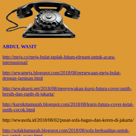
ABDUL WASIT
http://meja.co/meja-bulat-taplak-hitam-elegant-untuk-acara-
internasional/
http://sewameja.blogspot.com/2018/08/persewaan-meja-bulat-
dengan-jaminan.html
http://sewakursi.net/2018/08/menyewakan-kursi-futura-cover-putih-
bersih-dan-rapih-di-jakarta/
http://kursikitamurah.blogspot.com/2018/08/kursi-futura-cover-ketat-
putih-cocok.html
http://sewasofa.id/2018/08/02/pusat-sofa-bagus-dan-keren-di-jakarta/
http://sofakitamurah.blogspot.com/2018/08/sofa-berkualitas-untuk-
pas-untuk-acara.html