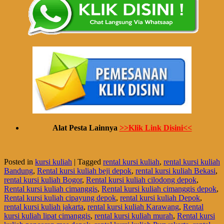
Alat Pesta Lainnya
>>Klik Link Disini<<
Posted in
kursi kuliah
|
Tagged
rental kursi kuliah
,
rental kursi kuliah
Bandung
,
Rental kursi kuliah beji depok
,
rental kursi kuliah Bekasi
,
rental kursi kuliah Bogor
,
Rental kursi kuliah cilodong depok
,
Rental kursi kuliah cimanggis
,
Rental kursi kuliah cimanggis depok
,
Rental kursi kuliah cipayung depok
,
rental kursi kuliah Depok
,
rental kursi kuliah jakarta
,
rental kursi kuliah Karawang
,
Rental
kursi kuliah lipat cimanggis
,
rental kursi kuliah murah
,
Rental kursi