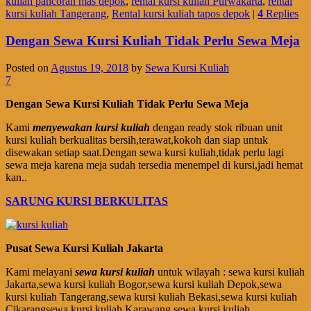
kuliah pancoran mas depok
,
rental kursi kuliah Purwakarta
,
rental
kursi kuliah Tangerang
,
Rental kursi kuliah tapos depok
|
4
Replies
Dengan Sewa Kursi Kuliah Tidak Perlu Sewa Meja
Posted on
Agustus 19, 2018
by
Sewa Kursi Kuliah
7
Dengan Sewa Kursi Kuliah Tidak Perlu Sewa Meja
Kami
menyewakan kursi kuliah
dengan ready stok ribuan unit
kursi kuliah berkualitas bersih,terawat,kokoh dan siap untuk
disewakan setiap saat.Dengan sewa kursi kuliah,tidak perlu lagi
sewa meja karena meja sudah tersedia menempel di kursi,jadi hemat
kan..
SARUNG KURSI BERKULITAS
Pusat Sewa Kursi Kuliah Jakarta
Kami melayani
sewa kursi kuliah
untuk wilayah : sewa kursi kuliah
Jakarta,sewa kursi kuliah Bogor,sewa kursi kuliah Depok,sewa
kursi kuliah Tangerang,sewa kursi kuliah Bekasi,sewa kursi kuliah
Cikarangsewa kursi kuliah Karawang,sewa kursi kuliah