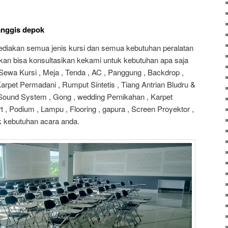
manggis depok
yediakan semua jenis kursi dan semua kebutuhan peralatan
lkan bisa konsultasikan kekami untuk kebutuhan apa saja
Sewa Kursi , Meja , Tenda , AC , Panggung , Backdrop ,
Karpet Permadani , Rumput Sintetis , Tiang Antrian Bludru &
 , Sound System , Gong , wedding Pernikahan , Karpet
rt , Podium , Lampu , Flooring , gapura , Screen Proyektor ,
k kebutuhan acara anda.