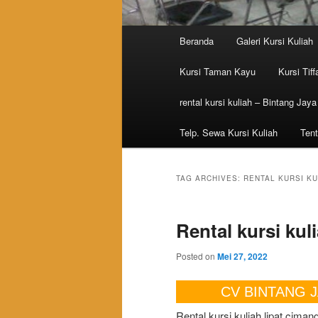
Main menu
Beranda
Galeri Kursi Kuliah
Skip to primary content
Skip to secondary content
Kursi Taman Kayu
Kursi Tiff
rental kursi kuliah – Bintang Jaya
Telp. Sewa Kursi Kuliah
Tent
TAG ARCHIVES:
RENTAL KURSI K
Rental kursi kul
Posted on
Mei 27, 2022
CV BINTANG JAYA RE
Rental kursi kuliah lipat ciman