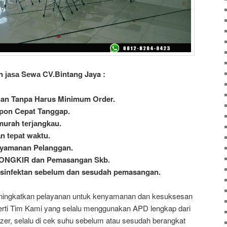
n јаѕа Sеwа CV.Bintang Jaya :
nan Tanpa Harus Minimum Order.
spon Cepat Tanggap.
murah tегјаngkаu.
n tераt wаktu.
nyamanan Pelanggan.
ѕ ONGKIR dan Pemasangan Skb.
desinfektan sebelum dan sesudah pemasangan.
ningkatkan pelayanan untuk kenyamanan dan kesuksesan
erti Tim Kami yang selalu menggunakan APD lengkap dari
izer, selalu di cek suhu sebelum atau sesudah berangkat