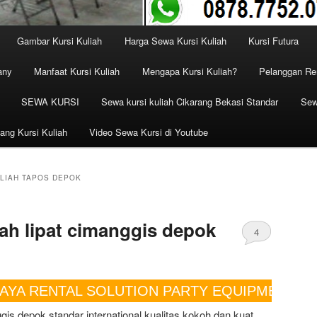
Gambar Kursi Kuliah
Harga Sewa Kursi Kuliah
Kursi Futura
any
Manfaat Kursi Kuliah
Mengapa Kursi Kuliah?
Pelanggan Ren
SEWA KURSI
Sewa kursi kuliah Cikarang Bekasi Standar
Sew
ang Kursi Kuliah
Video Sewa Kursi di Youtube
ULIAH TAPOS DEPOK
iah lipat cimanggis depok
4
NTAL SOLUTION PARTY EQUIPMENT PELAYANA
ggis depok standar international kualitas kokoh dan kuat