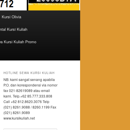
Kursi Olivia
tal Kursi Kuliah
a Kursi Kuliah Promo
HOTLINE SEWA KURSI KULIAH
NB: kami sangat senang apabila
P.O. dan korespondensi via nomor
fax 021-82619089 atau email
kami. Telp.+62 85.777.333.808
Call +62 812.8620.3076 Telp
(021) 8261.9088 / 8260.1199 Fax
(021) 8261.9089
www.kursikuliah.net
N PROFESIONAL BERKUALITAS DAN TEPAT WA