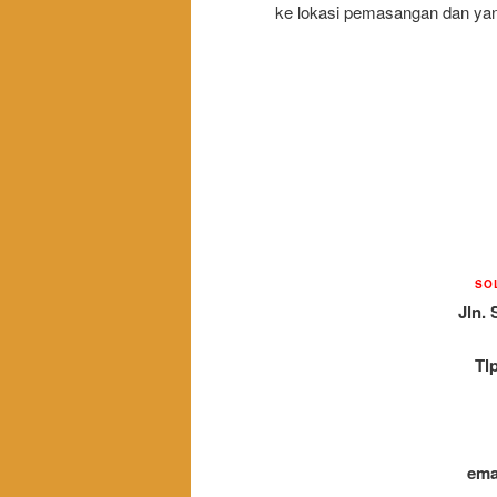
ke lokasi pemasangan dan yan
SO
Jln. 
Tl
ema