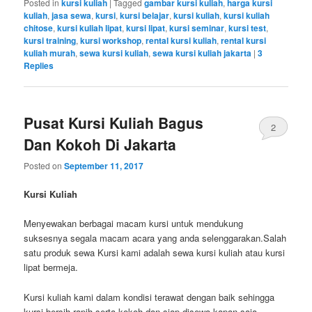
Posted in
kursi kuliah
|
Tagged
gambar kursi kuliah
,
harga kursi
kuliah
,
jasa sewa
,
kursi
,
kursi belajar
,
kursi kuliah
,
kursi kuliah
chitose
,
kursi kuliah lipat
,
kursi lipat
,
kursi seminar
,
kursi test
,
kursi training
,
kursi workshop
,
rental kursi kuliah
,
rental kursi
kuliah murah
,
sewa kursi kuliah
,
sewa kursi kuliah jakarta
|
3
Replies
Pusat Kursi Kuliah Bagus
2
Dan Kokoh Di Jakarta
Posted on
September 11, 2017
Kursi Kuliah
Menyewakan berbagai macam kursi untuk mendukung
suksesnya segala macam acara yang anda selenggarakan.Salah
satu produk sewa Kursi kami adalah sewa kursi kuliah atau kursi
lipat bermeja.
Kursi kuliah kami dalam kondisi terawat dengan baik sehingga
kursi bersih,rapih serta kokoh dan siap disewa kapan saja.