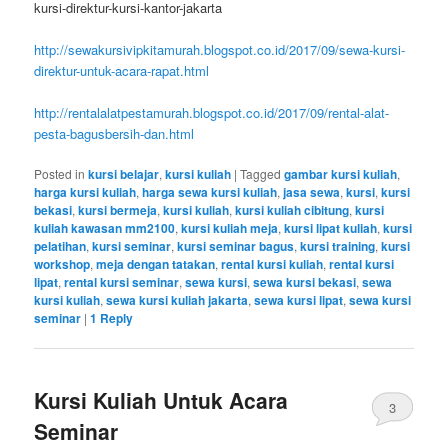
kursi-direktur-kursi-kantor-jakarta
http://sewakursivipkitamurah.blogspot.co.id/2017/09/sewa-kursi-
direktur-untuk-acara-rapat.html
http://rentalalatpestamurah.blogspot.co.id/2017/09/rental-alat-
pesta-bagusbersih-dan.html
Posted in
kursi belajar
,
kursi kuliah
|
Tagged
gambar kursi kuliah
,
harga kursi kuliah
,
harga sewa kursi kuliah
,
jasa sewa
,
kursi
,
kursi
bekasi
,
kursi bermeja
,
kursi kuliah
,
kursi kuliah cibitung
,
kursi
kuliah kawasan mm2100
,
kursi kuliah meja
,
kursi lipat kuliah
,
kursi
pelatihan
,
kursi seminar
,
kursi seminar bagus
,
kursi training
,
kursi
workshop
,
meja dengan tatakan
,
rental kursi kuliah
,
rental kursi
lipat
,
rental kursi seminar
,
sewa kursi
,
sewa kursi bekasi
,
sewa
kursi kuliah
,
sewa kursi kuliah jakarta
,
sewa kursi lipat
,
sewa kursi
seminar
|
1
Reply
Kursi Kuliah Untuk Acara
3
Seminar