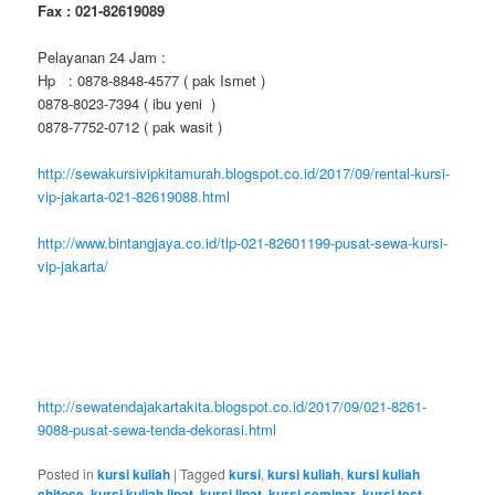
Fax : 021-82619089
Pelayanan 24 Jam :
Hp : 0878-8848-4577 ( pak Ismet )
0878-8023-7394 ( ibu yeni )
0878-7752-0712 ( pak wasit )
http://sewakursivipkitamurah.blogspot.co.id/2017/09/rental-kursi-
vip-jakarta-021-82619088.html
http://www.bintangjaya.co.id/tlp-021-82601199-pusat-sewa-kursi-
vip-jakarta/
http://sewatendajakartakita.blogspot.co.id/2017/09/021-8261-
9088-pusat-sewa-tenda-dekorasi.html
Posted in
kursi kuliah
|
Tagged
kursi
,
kursi kuliah
,
kursi kuliah
chitose
,
kursi kuliah lipat
,
kursi lipat
,
kursi seminar
,
kursi test
,