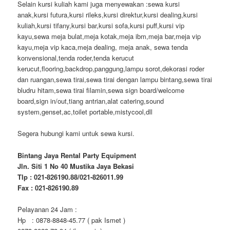
Selain kursi kuliah kami juga menyewakan :sewa kursi
anak,kursi futura,kursi rileks,kursi direktur,kursi dealing,kursi
kuliah,kursi tifany,kursi bar,kursi sofa,kursi puff,kursi vip
kayu,sewa meja bulat,meja kotak,meja ibm,meja bar,meja vip
kayu,meja vip kaca,meja dealing, meja anak, sewa tenda
konvensional,tenda roder,tenda kerucut
kerucut,flooring,backdrop,panggung,lampu sorot,dekorasi roder
dan ruangan,sewa tirai,sewa tirai dengan lampu bintang,sewa tirai
bludru hitam,sewa tirai filamin,sewa sign board/welcome
board,sign in/out,tiang antrian,alat catering,sound
system,genset,ac,toilet portable,mistycool,dll
Segera hubungi kami untuk sewa kursi.
Bintang Jaya Rental Party Equipment
Jln. Siti 1 No 40 Mustika Jaya Bekasi
Tlp : 021-826190.88/021-826011.99
Fax : 021-826190.89
Pelayanan 24 Jam :
Hp : 0878-8848-45.77 ( pak Ismet )