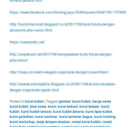
sintetis-jakarta.html
https://www.facebook.com/bintang.jaya.50364/posts/354017811707655
http://kursikitamurah.blogspot.co.id/2017/09/kursi-futura-dengan-
aksesoris-pita-maron.html
https://sewatoilet.net/
http://sewakursi.net/2017/09/menyewakan-kursi-futura-dengan-
pita-maron/
http://meja.co/makin-elegant-meja-bulat-dengan-cover-hitam/
http://sewakursimejakita.blogspot.co.id/2017/09/acara-menawan-
dengan-meja-bulat-taplak.html
Posted in
kursi kuliah
|
Tagged
gambar kursi kuliah
,
harga sewa
kursi kuliah
,
jasa sewa
,
kursi
,
kursi bekasi
,
kursi belajar
,
kursi
kuliah
,
kursi kuliah bekasi
,
kursi kuliah jakarta
,
kursi lipat kuliah
,
kursi pelatihan
,
kursi seminar
,
kursi seminar bagus
,
kursi training
,
kursi workshop
,
meja dengan tatakan
,
rental kursi kuliah
,
rental
kursi lipat
,
rental kursi seminar
,
sewa kursi
,
sewa kursi bekasi
,