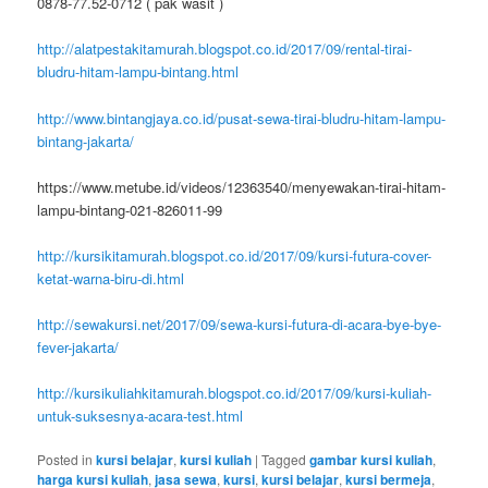
0878-77.52-0712 ( pak wasit )
http://alatpestakitamurah.blogspot.co.id/2017/09/rental-tirai-
bludru-hitam-lampu-bintang.html
http://www.bintangjaya.co.id/pusat-sewa-tirai-bludru-hitam-lampu-
bintang-jakarta/
https://www.metube.id/videos/12363540/menyewakan-tirai-hitam-
lampu-bintang-021-826011-99
http://kursikitamurah.blogspot.co.id/2017/09/kursi-futura-cover-
ketat-warna-biru-di.html
http://sewakursi.net/2017/09/sewa-kursi-futura-di-acara-bye-bye-
fever-jakarta/
http://kursikuliahkitamurah.blogspot.co.id/2017/09/kursi-kuliah-
untuk-suksesnya-acara-test.html
Posted in
kursi belajar
,
kursi kuliah
|
Tagged
gambar kursi kuliah
,
harga kursi kuliah
,
jasa sewa
,
kursi
,
kursi belajar
,
kursi bermeja
,