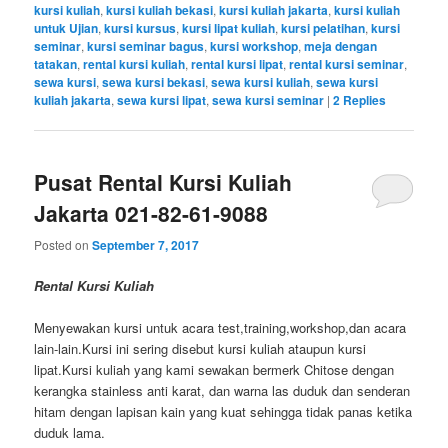
kursi kuliah
,
kursi kuliah bekasi
,
kursi kuliah jakarta
,
kursi kuliah
untuk Ujian
,
kursi kursus
,
kursi lipat kuliah
,
kursi pelatihan
,
kursi
seminar
,
kursi seminar bagus
,
kursi workshop
,
meja dengan
tatakan
,
rental kursi kuliah
,
rental kursi lipat
,
rental kursi seminar
,
sewa kursi
,
sewa kursi bekasi
,
sewa kursi kuliah
,
sewa kursi
kuliah jakarta
,
sewa kursi lipat
,
sewa kursi seminar
|
2
Replies
Pusat Rental Kursi Kuliah
Jakarta 021-82-61-9088
Posted on
September 7, 2017
Rental Kursi Kuliah
Menyewakan kursi untuk acara test,training,workshop,dan acara
lain-lain.Kursi ini sering disebut kursi kuliah ataupun kursi
lipat.Kursi kuliah yang kami sewakan bermerk Chitose dengan
kerangka stainless anti karat, dan warna las duduk dan senderan
hitam dengan lapisan kain yang kuat sehingga tidak panas ketika
duduk lama.