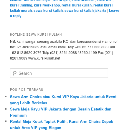
kursi training
,
kursi workshop
,
rental kursi kuliah
,
rental kursi
kuliah murah
,
sewa kursi kuliah
,
sewa kursi kuliah jakarta
|
Leave
a reply
HOTLINE SEWA KURSI KULIAH
NB: kami sangat senang apabila P.O. dan korespondensi via nomor
fax 021-82619089 atau email kami. Telp.+62 85.777.333.808 Call
+62 812.8620.3076 Telp (021) 8261.9088 / 8260.1199 Fax (021)
8261.9089 www.kursikuliah.net
Search
POS-POS TERBARU
Sewa Arm Chairs atau Kursi VIP Kayu Jakarta untuk Event
yang Lebih Berkelas
Sewa Meja Kayu VIP Jakarta dengan Desain Estetik dan
Premium
Rental Meja Kotak Taplak Putih, Kursi Arm Chairs Depok
untuk Area VIP yang Elegan