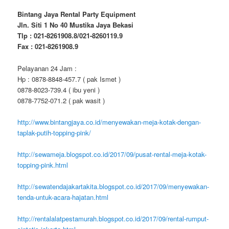
Bintang Jaya Rental Party Equipment
Jln. Siti 1 No 40 Mustika Jaya Bekasi
Tlp : 021-8261908.8/021-8260119.9
Fax : 021-8261908.9
Pelayanan 24 Jam :
Hp : 0878-8848-457.7 ( pak Ismet )
0878-8023-739.4 ( ibu yeni )
0878-7752-071.2 ( pak wasit )
http://www.bintangjaya.co.id/menyewakan-meja-kotak-dengan-
taplak-putih-topping-pink/
http://sewameja.blogspot.co.id/2017/09/pusat-rental-meja-kotak-
topping-pink.html
http://sewatendajakartakita.blogspot.co.id/2017/09/menyewakan-
tenda-untuk-acara-hajatan.html
http://rentalalatpestamurah.blogspot.co.id/2017/09/rental-rumput-