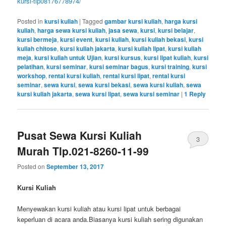
kursi-tlp08176778974/
Posted in
kursi kuliah
|
Tagged
gambar kursi kuliah
,
harga kursi
kuliah
,
harga sewa kursi kuliah
,
jasa sewa
,
kursi
,
kursi belajar
,
kursi bermeja
,
kursi event
,
kursi kuliah
,
kursi kuliah bekasi
,
kursi
kuliah chitose
,
kursi kuliah jakarta
,
kursi kuliah lipat
,
kursi kuliah
meja
,
kursi kuliah untuk Ujian
,
kursi kursus
,
kursi lipat kuliah
,
kursi
pelatihan
,
kursi seminar
,
kursi seminar bagus
,
kursi training
,
kursi
workshop
,
rental kursi kuliah
,
rental kursi lipat
,
rental kursi
seminar
,
sewa kursi
,
sewa kursi bekasi
,
sewa kursi kuliah
,
sewa
kursi kuliah jakarta
,
sewa kursi lipat
,
sewa kursi seminar
|
1
Reply
Pusat Sewa Kursi Kuliah
3
Murah Tlp.021-8260-11-99
Posted on
September 13, 2017
Kursi Kuliah
Menyewakan kursi kuliah atau kursi lipat untuk berbagai
keperluan di acara anda.Biasanya kursi kuliah sering digunakan