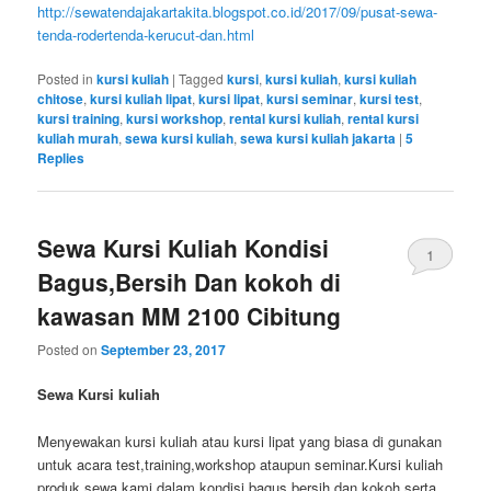
http://sewatendajakartakita.blogspot.co.id/2017/09/pusat-sewa-
tenda-rodertenda-kerucut-dan.html
Posted in
kursi kuliah
|
Tagged
kursi
,
kursi kuliah
,
kursi kuliah
chitose
,
kursi kuliah lipat
,
kursi lipat
,
kursi seminar
,
kursi test
,
kursi training
,
kursi workshop
,
rental kursi kuliah
,
rental kursi
kuliah murah
,
sewa kursi kuliah
,
sewa kursi kuliah jakarta
|
5
Replies
Sewa Kursi Kuliah Kondisi
1
Bagus,Bersih Dan kokoh di
kawasan MM 2100 Cibitung
Posted on
September 23, 2017
Sewa Kursi kuliah
Menyewakan kursi kuliah atau kursi lipat yang biasa di gunakan
untuk acara test,training,workshop ataupun seminar.Kursi kuliah
produk sewa kami dalam kondisi bagus,bersih dan kokoh serta