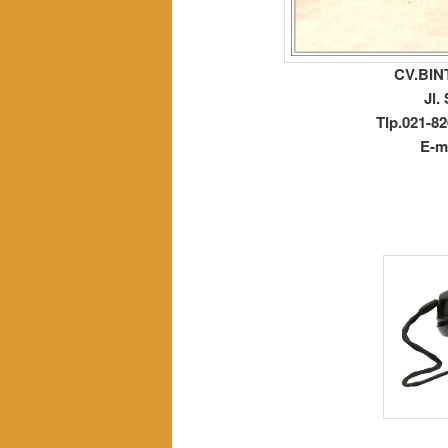
CV.BI
Jl.
Tlp.021-82
E-m