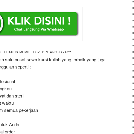
SIH HARUS MEMILIH CV. BINTANG JAYA??
 satu pusat sewa kursi kuliah yang terbaik yang juga
gulan seperti :
fesional
angkau
at dan steril
t waktu
am semua pekerjaan
ntuk Anda
l order