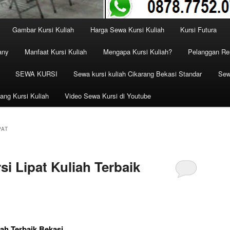
Gambar Kursi Kuliah
Harga Sewa Kursi Kuliah
Kursi Futura
any
Manfaat Kursi Kuliah
Mengapa Kursi Kuliah?
Pelanggan Ren
SEWA KURSI
Sewa kursi kuliah Cikarang Bekasi Standar
Sew
ang Kursi Kuliah
Video Sewa Kursi di Youtube
PAT
i Lipat Kuliah Terbaik
iah Terbaik Bekasi