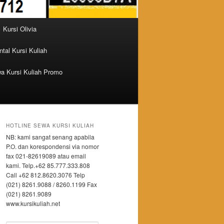
Kursi Olivia
tal Kursi Kuliah
a Kursi Kuliah Promo
HOTLINE SEWA KURSI KULIAH
NB: kami sangat senang apabila
P.O. dan korespondensi via nomor
fax 021-82619089 atau email
kami. Telp.+62 85.777.333.808
Call +62 812.8620.3076 Telp
(021) 8261.9088 / 8260.1199 Fax
(021) 8261.9089
www.kursikuliah.net