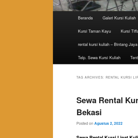
Main menu
Beranda
Galeri Kursi Kuliah
Skip to primary content
Skip to secondary content
Kursi Taman Kayu
Kursi Tiff
rental kursi kuliah – Bintang Jaya
Telp. Sewa Kursi Kuliah
Tent
TAG ARCHIVES:
RENTAL KURSI LI
Sewa Rental Kurs
Bekasi
Posted on
Agustus 2, 2022
Sewa Rental Kursi Lipat Kul