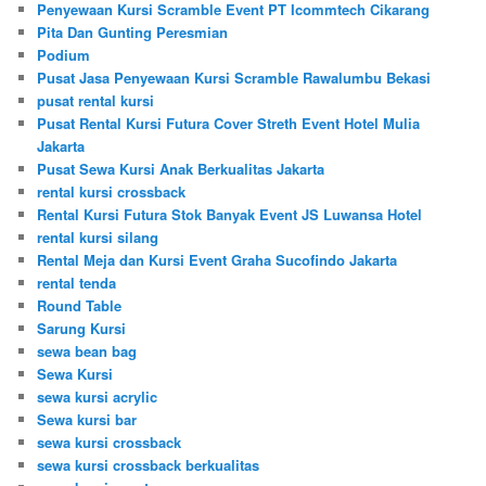
Penyewaan Kursi Scramble Event PT Icommtech Cikarang
Pita Dan Gunting Peresmian
Podium
Pusat Jasa Penyewaan Kursi Scramble Rawalumbu Bekasi
pusat rental kursi
Pusat Rental Kursi Futura Cover Streth Event Hotel Mulia
Jakarta
Pusat Sewa Kursi Anak Berkualitas Jakarta
rental kursi crossback
Rental Kursi Futura Stok Banyak Event JS Luwansa Hotel
rental kursi silang
Rental Meja dan Kursi Event Graha Sucofindo Jakarta
rental tenda
Round Table
Sarung Kursi
sewa bean bag
Sewa Kursi
sewa kursi acrylic
Sewa kursi bar
sewa kursi crossback
sewa kursi crossback berkualitas