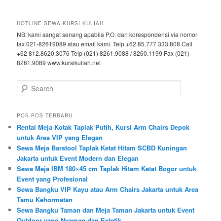
HOTLINE SEWA KURSI KULIAH
NB: kami sangat senang apabila P.O. dan korespondensi via nomor
fax 021-82619089 atau email kami. Telp.+62 85.777.333.808 Call
+62 812.8620.3076 Telp (021) 8261.9088 / 8260.1199 Fax (021)
8261.9089 www.kursikuliah.net
Search
POS-POS TERBARU
Rental Meja Kotak Taplak Putih, Kursi Arm Chairs Depok
untuk Area VIP yang Elegan
Sewa Meja Barstool Taplak Ketat Hitam SCBD Kuningan
Jakarta untuk Event Modern dan Elegan
Sewa Meja IBM 180×45 cm Taplak Hitam Ketat Bogor untuk
Event yang Profesional
Sewa Bangku VIP Kayu atau Arm Chairs Jakarta untuk Area
Tamu Kehormatan
Sewa Bangku Taman dan Meja Taman Jakarta untuk Event
Outdoor yang Nyaman dan Estetik