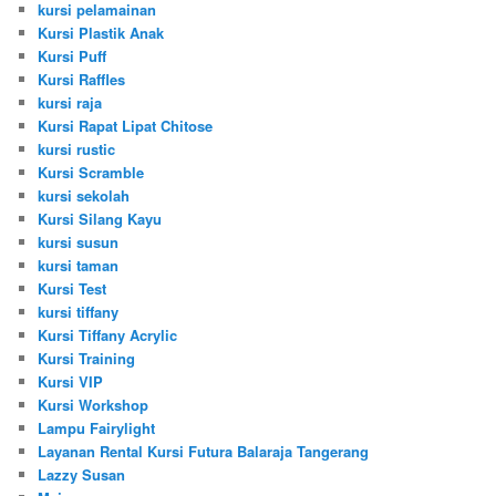
kursi pelamainan
Kursi Plastik Anak
Kursi Puff
Kursi Raffles
kursi raja
Kursi Rapat Lipat Chitose
kursi rustic
Kursi Scramble
kursi sekolah
Kursi Silang Kayu
kursi susun
kursi taman
Kursi Test
kursi tiffany
Kursi Tiffany Acrylic
Kursi Training
Kursi VIP
Kursi Workshop
Lampu Fairylight
Layanan Rental Kursi Futura Balaraja Tangerang
Lazzy Susan