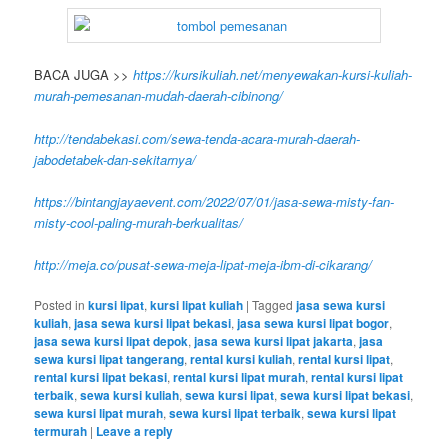
BACA JUGA >>
https://kursikuliah.net/menyewakan-kursi-kuliah-
murah-pemesanan-mudah-daerah-cibinong/
http://tendabekasi.com/sewa-tenda-acara-murah-daerah-
jabodetabek-dan-sekitarnya/
https://bintangjayaevent.com/2022/07/01/jasa-sewa-misty-fan-
misty-cool-paling-murah-berkualitas/
http://meja.co/pusat-sewa-meja-lipat-meja-ibm-di-cikarang/
Posted in
kursi lipat
,
kursi lipat kuliah
|
Tagged
jasa sewa kursi
kuliah
,
jasa sewa kursi lipat bekasi
,
jasa sewa kursi lipat bogor
,
jasa sewa kursi lipat depok
,
jasa sewa kursi lipat jakarta
,
jasa
sewa kursi lipat tangerang
,
rental kursi kuliah
,
rental kursi lipat
,
rental kursi lipat bekasi
,
rental kursi lipat murah
,
rental kursi lipat
terbaik
,
sewa kursi kuliah
,
sewa kursi lipat
,
sewa kursi lipat bekasi
,
sewa kursi lipat murah
,
sewa kursi lipat terbaik
,
sewa kursi lipat
termurah
|
Leave a reply