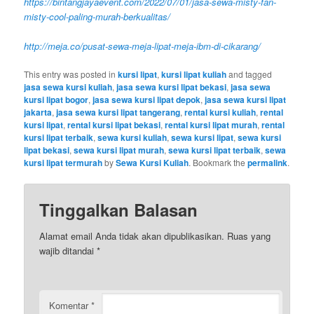
https://bintangjayaevent.com/2022/07/01/jasa-sewa-misty-fan-
misty-cool-paling-murah-berkualitas/
http://meja.co/pusat-sewa-meja-lipat-meja-ibm-di-cikarang/
This entry was posted in
kursi lipat
,
kursi lipat kuliah
and tagged
jasa sewa kursi kuliah
,
jasa sewa kursi lipat bekasi
,
jasa sewa
kursi lipat bogor
,
jasa sewa kursi lipat depok
,
jasa sewa kursi lipat
jakarta
,
jasa sewa kursi lipat tangerang
,
rental kursi kuliah
,
rental
kursi lipat
,
rental kursi lipat bekasi
,
rental kursi lipat murah
,
rental
kursi lipat terbaik
,
sewa kursi kuliah
,
sewa kursi lipat
,
sewa kursi
lipat bekasi
,
sewa kursi lipat murah
,
sewa kursi lipat terbaik
,
sewa
kursi lipat termurah
by
Sewa Kursi Kuliah
. Bookmark the
permalink
.
Tinggalkan Balasan
Alamat email Anda tidak akan dipublikasikan.
Ruas yang
wajib ditandai
*
Komentar
*