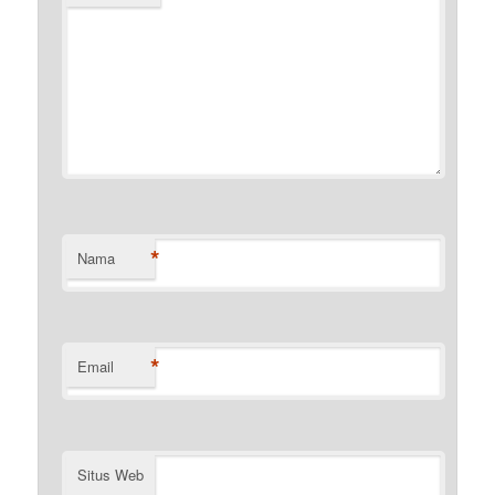
*
Nama
*
Email
Situs Web