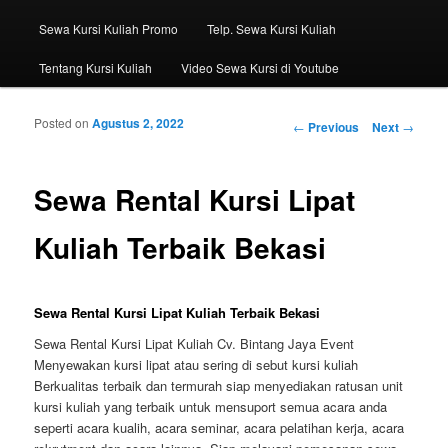
Sewa Kursi Kuliah Promo
Telp. Sewa Kursi Kuliah
Tentang Kursi Kuliah
Video Sewa Kursi di Youtube
Posted on
Agustus 2, 2022
Post navigation
←
Previous
Next
→
Sewa Rental Kursi Lipat
Kuliah Terbaik Bekasi
Sewa Rental Kursi Lipat Kuliah Terbaik Bekasi
Sewa Rental Kursi Lipat Kuliah Cv. Bintang Jaya Event
Menyewakan kursi lipat atau sering di sebut kursi kuliah
Berkualitas terbaik dan termurah siap menyediakan ratusan unit
kursi kuliah yang terbaik untuk mensuport semua acara anda
seperti acara kualih, acara seminar, acara pelatihan kerja, acara