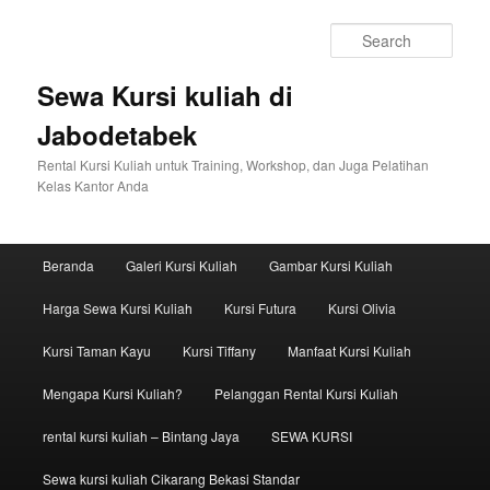
Sear
Sewa Kursi kuliah di
Jabodetabek
Rental Kursi Kuliah untuk Training, Workshop, dan Juga Pelatihan
Kelas Kantor Anda
Main menu
Beranda
Galeri Kursi Kuliah
Gambar Kursi Kuliah
Skip to primary content
Skip to secondary content
Harga Sewa Kursi Kuliah
Kursi Futura
Kursi Olivia
Kursi Taman Kayu
Kursi Tiffany
Manfaat Kursi Kuliah
Mengapa Kursi Kuliah?
Pelanggan Rental Kursi Kuliah
rental kursi kuliah – Bintang Jaya
SEWA KURSI
Sewa kursi kuliah Cikarang Bekasi Standar