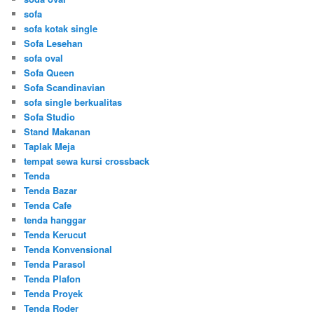
sofa
sofa kotak single
Sofa Lesehan
sofa oval
Sofa Queen
Sofa Scandinavian
sofa single berkualitas
Sofa Studio
Stand Makanan
Taplak Meja
tempat sewa kursi crossback
Tenda
Tenda Bazar
Tenda Cafe
tenda hanggar
Tenda Kerucut
Tenda Konvensional
Tenda Parasol
Tenda Plafon
Tenda Proyek
Tenda Roder