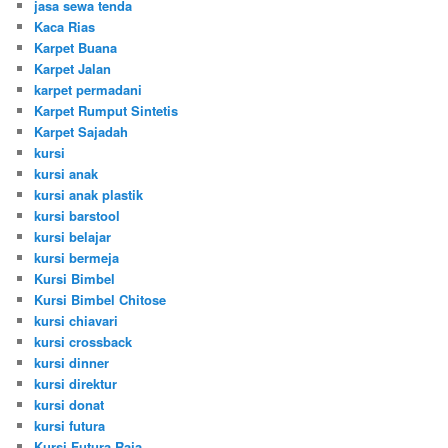
jasa sewa tenda
Kaca Rias
Karpet Buana
Karpet Jalan
karpet permadani
Karpet Rumput Sintetis
Karpet Sajadah
kursi
kursi anak
kursi anak plastik
kursi barstool
kursi belajar
kursi bermeja
Kursi Bimbel
Kursi Bimbel Chitose
kursi chiavari
kursi crossback
kursi dinner
kursi direktur
kursi donat
kursi futura
Kursi Futura Raja