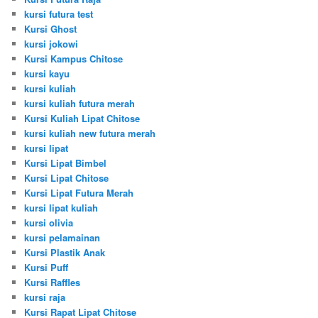
kursi futura test
Kursi Ghost
kursi jokowi
Kursi Kampus Chitose
kursi kayu
kursi kuliah
kursi kuliah futura merah
Kursi Kuliah Lipat Chitose
kursi kuliah new futura merah
kursi lipat
Kursi Lipat Bimbel
Kursi Lipat Chitose
Kursi Lipat Futura Merah
kursi lipat kuliah
kursi olivia
kursi pelamainan
Kursi Plastik Anak
Kursi Puff
Kursi Raffles
kursi raja
Kursi Rapat Lipat Chitose