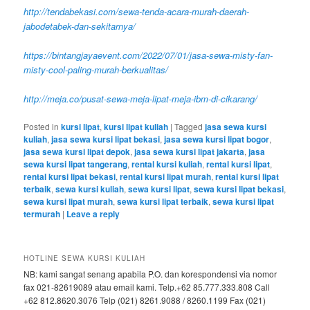
http://tendabekasi.com/sewa-tenda-acara-murah-daerah-
jabodetabek-dan-sekitarnya/
https://bintangjayaevent.com/2022/07/01/jasa-sewa-misty-fan-
misty-cool-paling-murah-berkualitas/
http://meja.co/pusat-sewa-meja-lipat-meja-ibm-di-cikarang/
Posted in
kursi lipat
,
kursi lipat kuliah
|
Tagged
jasa sewa kursi
kuliah
,
jasa sewa kursi lipat bekasi
,
jasa sewa kursi lipat bogor
,
jasa sewa kursi lipat depok
,
jasa sewa kursi lipat jakarta
,
jasa
sewa kursi lipat tangerang
,
rental kursi kuliah
,
rental kursi lipat
,
rental kursi lipat bekasi
,
rental kursi lipat murah
,
rental kursi lipat
terbaik
,
sewa kursi kuliah
,
sewa kursi lipat
,
sewa kursi lipat bekasi
,
sewa kursi lipat murah
,
sewa kursi lipat terbaik
,
sewa kursi lipat
termurah
|
Leave a reply
HOTLINE SEWA KURSI KULIAH
NB: kami sangat senang apabila P.O. dan korespondensi via nomor
fax 021-82619089 atau email kami. Telp.+62 85.777.333.808 Call
+62 812.8620.3076 Telp (021) 8261.9088 / 8260.1199 Fax (021)