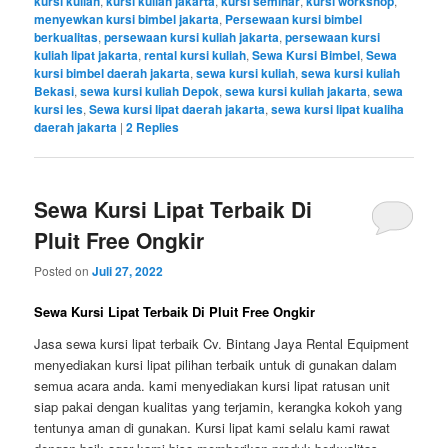
kursi kuliah
,
kursi kuliah jakarta
,
kursi seminar
,
kursi workshop
,
menyewkan kursi bimbel jakarta
,
Persewaan kursi bimbel
berkualitas
,
persewaan kursi kuliah jakarta
,
persewaan kursi
kuliah lipat jakarta
,
rental kursi kuliah
,
Sewa Kursi Bimbel
,
Sewa
kursi bimbel daerah jakarta
,
sewa kursi kuliah
,
sewa kursi kuliah
Bekasi
,
sewa kursi kuliah Depok
,
sewa kursi kuliah jakarta
,
sewa
kursi les
,
Sewa kursi lipat daerah jakarta
,
sewa kursi lipat kualiha
daerah jakarta
|
2
Replies
Sewa Kursi Lipat Terbaik Di
Pluit Free Ongkir
Posted on
Juli 27, 2022
Sewa Kursi Lipat Terbaik Di Pluit Free Ongkir
Jasa sewa kursi lipat terbaik Cv. Bintang Jaya Rental Equipment
menyediakan kursi lipat pilihan terbaik untuk di gunakan dalam
semua acara anda. kami menyediakan kursi lipat ratusan unit
siap pakai dengan kualitas yang terjamin, kerangka kokoh yang
tentunya aman di gunakan. Kursi lipat kami selalu kami rawat