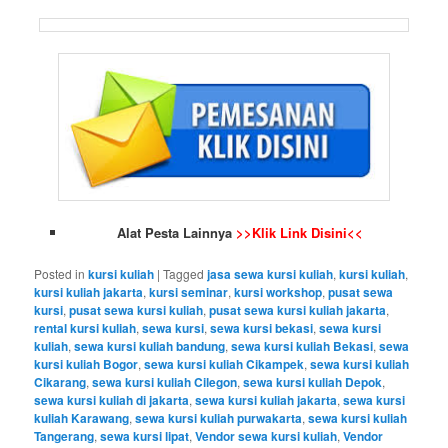
Alat Pesta Lainnya
>>Klik Link Disini<<
Posted in
kursi kuliah
|
Tagged
jasa sewa kursi kuliah
,
kursi kuliah
,
kursi kuliah jakarta
,
kursi seminar
,
kursi workshop
,
pusat sewa
kursi
,
pusat sewa kursi kuliah
,
pusat sewa kursi kuliah jakarta
,
rental kursi kuliah
,
sewa kursi
,
sewa kursi bekasi
,
sewa kursi
kuliah
,
sewa kursi kuliah bandung
,
sewa kursi kuliah Bekasi
,
sewa
kursi kuliah Bogor
,
sewa kursi kuliah Cikampek
,
sewa kursi kuliah
Cikarang
,
sewa kursi kuliah Cilegon
,
sewa kursi kuliah Depok
,
sewa kursi kuliah di jakarta
,
sewa kursi kuliah jakarta
,
sewa kursi
kuliah Karawang
,
sewa kursi kuliah purwakarta
,
sewa kursi kuliah
Tangerang
,
sewa kursi lipat
,
Vendor sewa kursi kuliah
,
Vendor