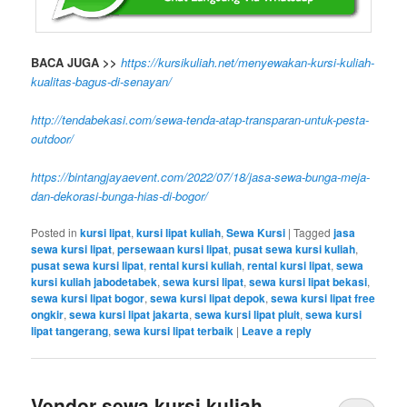
BACA JUGA >>
https://kursikuliah.net/menyewakan-kursi-kuliah-
kualitas-bagus-di-senayan/
http://tendabekasi.com/sewa-tenda-atap-transparan-untuk-pesta-
outdoor/
https://bintangjayaevent.com/2022/07/18/jasa-sewa-bunga-meja-
dan-dekorasi-bunga-hias-di-bogor/
Posted in
kursi lipat
,
kursi lipat kuliah
,
Sewa Kursi
|
Tagged
jasa
sewa kursi lipat
,
persewaan kursi lipat
,
pusat sewa kursi kuliah
,
pusat sewa kursi lipat
,
rental kursi kuliah
,
rental kursi lipat
,
sewa
kursi kuliah jabodetabek
,
sewa kursi lipat
,
sewa kursi lipat bekasi
,
sewa kursi lipat bogor
,
sewa kursi lipat depok
,
sewa kursi lipat free
ongkir
,
sewa kursi lipat jakarta
,
sewa kursi lipat pluit
,
sewa kursi
lipat tangerang
,
sewa kursi lipat terbaik
|
Leave a reply
Vendor sewa kursi kuliah