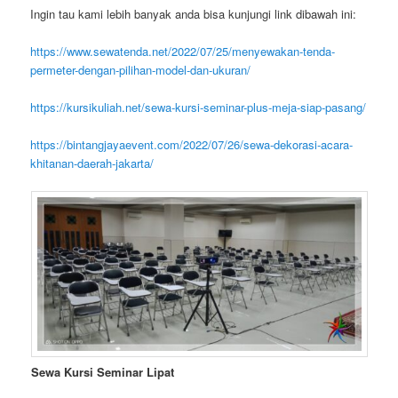
Ingin tau kami lebih banyak anda bisa kunjungi link dibawah ini:
https://www.sewatenda.net/2022/07/25/menyewakan-tenda-
permeter-dengan-pilihan-model-dan-ukuran/
https://kursikuliah.net/sewa-kursi-seminar-plus-meja-siap-pasang/
https://bintangjayaevent.com/2022/07/26/sewa-dekorasi-acara-
khitanan-daerah-jakarta/
Sewa Kursi Seminar Lipat