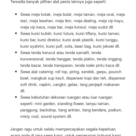
Tersedia banyak pilihan alat pesta lainnya juga seperti:
Sewa meja kotak, meja bulat, meja taman, meja oval, meja
test, meja lesehan, meja ibm, meja dealing, meja vip kayu,
meja vip kaca, meja bar, meja konsul, meja sudut dll.
Sewa kursi kuliah, kursi futura, kursi tiffany, kursi taman,
kursi bar, kursi direktur, kursi anak plastik, kursi tunggu,
kursi syahrini, kursi puff, sofa, bean bag, kursi jokowi dll.
Sewa tenda kerucut atau tenda sarnafil, tenda
konvensional, tenda hanggar, tenda plafon, tenda ringging,
tenda bazar, tenda transparan, tenda roder pintu kaca dll.
Sewa alat catering: roll top, piring, sendok, garpu, pounch
bowl, mangkuk sup kecil, dispenser kopi dan teh, dispenser
soft drink, napkin, cangkir, gelas, tang penjepit makanan
dll.
Sewa kebutuhan dekorasi ruangan atau luar ruangan
seperti: mini garden, standing flower, lampu taman,
panggung, backdrop, tiang antrian, tiang bendera, podium,
misty cool, sound system dll.
Jangan ragu untuk selalu mempercayakan segala keperluan
acara anda di jasa sewa kami, untuk pemesanan hubungi kami