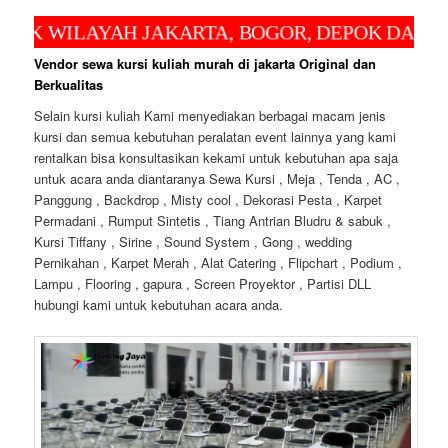
AH JAKARTA, BOGOR, DEPOK DAN BEKASI UNT
Vendor sewa kursi kuliah murah di jakarta Original dan
Berkualitas
Selain kursi kuliah Kami menyediakan berbagai macam jenis
kursi dan semua kebutuhan peralatan event lainnya yang kami
rentalkan bisa konsultasikan kekami untuk kebutuhan apa saja
untuk acara anda diantaranya Sewa Kursi , Meja , Tenda , AC ,
Panggung , Backdrop , Misty cool , Dekorasi Pesta , Karpet
Permadani , Rumput Sintetis , Tiang Antrian Bludru & sabuk ,
Kursi Tiffany , Sirine , Sound System , Gong , wedding
Pernikahan , Karpet Merah , Alat Catering , Flipchart , Podium ,
Lampu , Flooring , gapura , Screen Proyektor , Partisi DLL
hubungi kami untuk kebutuhan acara anda.