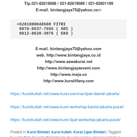
Tlp.021-82619088 / 021-82619089 / 021-82601199
E-mail. bintangjaya75@yahoo.co
m
+6281808048580 FITRI

 0878-8537-7555 ( SRI )

 0812-8620-3076 ( EKO )
E-mail. bintangjaya75@yahoo.com
web. http://www.bintangjaya.co.id
http://www.sewakursi.net
http://www.bintangjayaevent.com
http://www.meja.co
http://www.kursitifany.com
https://kursikuliah.net/sewa-kursi-seminar-lipat-daerah-jakarta/
https://kursikuliah.net/sewa-kursi-workshop-kantor-jakarta-pusat/
https://kursikuliah.net/sewa-kursi-lipat-workshop-jakarta-pusat/
Posted in
Kursi Bimbel
,
kursi kuliah
,
Kursi Lipat Bimbel
|
Tagged