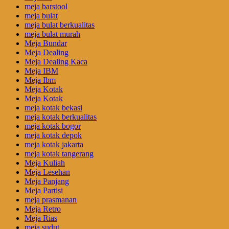
meja barstool
meja bulat
meja bulat berkualitas
meja bulat murah
Meja Bundar
Meja Dealing
Meja Dealing Kaca
Meja IBM
Meja Ibm
Meja Kotak
Meja Kotak
meja kotak bekasi
meja kotak berkualitas
meja kotak bogor
meja kotak depok
meja kotak jakarta
meja kotak tangerang
Meja Kuliah
Meja Lesehan
Meja Panjang
Meja Partisi
meja prasmanan
Meja Retro
Meja Rias
meja sudut