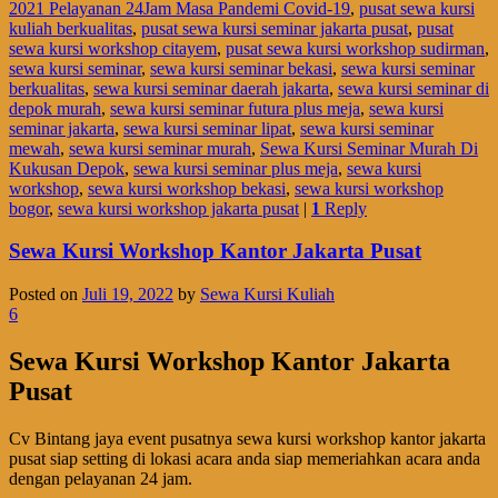
2021 Pelayanan 24Jam Masa Pandemi Covid-19
,
pusat sewa kursi
kuliah berkualitas
,
pusat sewa kursi seminar jakarta pusat
,
pusat
sewa kursi workshop citayem
,
pusat sewa kursi workshop sudirman
,
sewa kursi seminar
,
sewa kursi seminar bekasi
,
sewa kursi seminar
berkualitas
,
sewa kursi seminar daerah jakarta
,
sewa kursi seminar di
depok murah
,
sewa kursi seminar futura plus meja
,
sewa kursi
seminar jakarta
,
sewa kursi seminar lipat
,
sewa kursi seminar
mewah
,
sewa kursi seminar murah
,
Sewa Kursi Seminar Murah Di
Kukusan Depok
,
sewa kursi seminar plus meja
,
sewa kursi
workshop
,
sewa kursi workshop bekasi
,
sewa kursi workshop
bogor
,
sewa kursi workshop jakarta pusat
|
1
Reply
Sewa Kursi Workshop Kantor Jakarta Pusat
Posted on
Juli 19, 2022
by
Sewa Kursi Kuliah
6
Sewa Kursi Workshop Kantor Jakarta
Pusat
Cv Bintang jaya event pusatnya sewa kursi workshop kantor jakarta
pusat siap setting di lokasi acara anda siap memeriahkan acara anda
dengan pelayanan 24 jam.