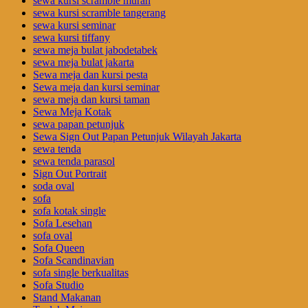
sewa kursi scramble murah
sewa kursi scramble tangerang
sewa kursi seminar
sewa kursi tiffany
sewa meja bulat jabodetabek
sewa meja bulat jakarta
Sewa meja dan kursi pesta
Sewa meja dan kursi seminar
sewa meja dan kursi taman
Sewa Meja Kotak
sewa papan petunjuk
Sewa Sign Out Papan Petunjuk Wilayah Jakarta
sewa tenda
sewa tenda parasol
Sign Out Portrait
soda oval
sofa
sofa kotak single
Sofa Lesehan
sofa oval
Sofa Queen
Sofa Scandinavian
sofa single berkualitas
Sofa Studio
Stand Makanan