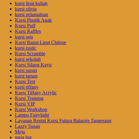
kursi lipat kuliah
kursi olivia
kursi pelamainan
Kursi Plastik Anak
Kursi Puff
Kursi Raffles
kursi raja
Kursi Rapat Lipat Chitose
kursi rustic
Kursi Scramble
kursi sekolah
Kursi Silang Kayu
kursi susun
kursi taman
Kursi Test
kursi tiffany
Kursi Tiffany Acrylic
Kursi Training
Kursi VIP
Kursi Workshop
Lampu Fairylight
Layanan Rental Kursi Futura Balaraja Tangerang
Lazzy Susan
Meja
meja bar