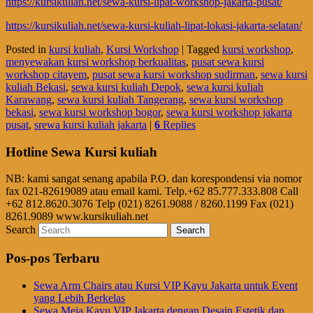
https://kursikuliah.net/sewa-kursi-lipat-workshop-jakarta-pusat/
https://kursikuliah.net/sewa-kursi-kuliah-lipat-lokasi-jakarta-selatan/
Posted in
kursi kuliah
,
Kursi Workshop
|
Tagged
kursi workshop
,
menyewakan kursi workshop berkualitas
,
pusat sewa kursi
workshop citayem
,
pusat sewa kursi workshop sudirman
,
sewa kursi
kuliah Bekasi
,
sewa kursi kuliah Depok
,
sewa kursi kuliah
Karawang
,
sewa kursi kuliah Tangerang
,
sewa kursi workshop
bekasi
,
sewa kursi workshop bogor
,
sewa kursi workshop jakarta
pusat
,
srewa kursi kuliah jakarta
|
6
Replies
Hotline Sewa Kursi kuliah
NB: kami sangat senang apabila P.O. dan korespondensi via nomor
fax 021-82619089 atau email kami. Telp.+62 85.777.333.808 Call
+62 812.8620.3076 Telp (021) 8261.9088 / 8260.1199 Fax (021)
8261.9089 www.kursikuliah.net
Search
Pos-pos Terbaru
Sewa Arm Chairs atau Kursi VIP Kayu Jakarta untuk Event
yang Lebih Berkelas
Sewa Meja Kayu VIP Jakarta dengan Desain Estetik dan