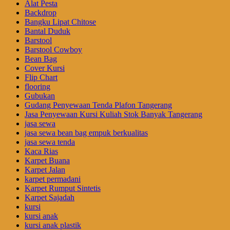
Alat Pesta
Backdrop
Bangku Lipat Chitose
Bantal Duduk
Barstool
Barstool Cowboy
Bean Bag
Cover Kursi
Flip Chart
flooring
Gubukan
Gudang Penyewaan Tenda Plafon Tangerang
Jasa Penyewaan Kursi Kuliah Stok Banyak Tangerang
jasa sewa
jasa sewa bean bag empuk berkualitas
jasa sewa tenda
Kaca Rias
Karpet Buana
Karpet Jalan
karpet permadani
Karpet Rumput Sintetis
Karpet Sajadah
kursi
kursi anak
kursi anak plastik