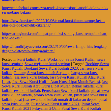
http://tendabekasi.com/sewa-tenda-konvensional-model-balon-unik-
serangbaru-bekasi/
https://sewakursi.tech/2022/10/06/rental-kursi-futura-sarung-ketat-
plus-pita-pt-kosmetik-cikarang/
http://sarungkursi.com/tempat-produksi-sarung-kursi-rempel-bahan-
tebal-bekasi/
https://mandirijayaevent.com/2022/10/06/sewa-lampu-hias-lengkap-
dengan-alat-pesta-lainnya-jakarta/
Posted in
kursi kuliah
,
Kursi Workshop
,
Sewa Kursi Kuliah
,
sewa
kursi seminar
,
Sewa meja dan kursi seminar
|
Tagged
Booking Sewa
Kursi Kuliah
,
Booking Sewa Kursi Kuliah 2023
,
cari sewa kursi
kuliah
,
Gudang Sewa kursi kuliah Serpong
,
harga sewa kursi
kuliah
,
jasa sewa kursi kuliah
,
Jasa Sewa Kursi Kuliah Atau Kursi
Lipat
,
Jasa Sewa Kursi Kuliah Atau Kursi Lipat Murah Bekasi
,
Jasa
Sewa Kursi Kuliah Atau Kursi Lipat Murah Bekasi jakarta
,
kursi
kuliah sewa kursi kuliah
,
Perusahaan Sewa kursi kuliah
,
piusat sewa
kursi kuliah jakarta
,
promo sewa kursi kuliah
,
pusat jasa sewa kursi
kuliah
,
pusat jasa sewa kursi kuliah murah di kukusan depok
,
pusat
sewa kursi kuliah
,
Pusat Sewa Kursi Kuliah 2021
,
Pusat Sewa
Kursi Kuliah 2021 Pelayanan 24Jam
,
Pusat Sewa Kursi Kuliah