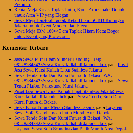
Premium
Rental Meja Kotak Taplak Putih, Kursi Arm Chairs Depok
untuk Area VIP yang Elegan
Sewa Meja Barstool Taplak Ketat Hitam SCBD Kuningan
Jakarta untuk Event Modern dan Elegan
Sewa Meja IBM 180×45 cm Taplak Hitam Ketat Bogor
untuk Event yang Profesional
Komentar Terbaru
Jasa Sewa Puff Hitam Silinder Bandung | Telp.
081282848423Sewa Kursi kuliah di Jabodetabek
pada
Pusat
Jasa Sewa Kursi Kuliah Lipat Stainless Jakarta
Sewa Tenda Sofa Dan Kursi Futura di Bekasi | WA.
081282848423Sewa Kursi kuliah di Jabodetabek
pada
Sewa
Tenda Plafon, Panggung, Kursi Jakarta
Pusat Jasa Sewa Kursi Kuliah Lipat Stainless JakartaSewa
Kursi kuliah di Jabodetabek
pada
Sewa Tenda, Sofa Dan
Kursi Futura di Bekasi
Sewa Kursi Futura Merah Stainless Jakarta
pada
Layanan
Sewa Sofa Scandinavian Putih Murah Area Depok
Sewa Tenda Sofa Dan Kursi Futura di Bekasi | WA.
081282848423Sewa Kursi kuliah di Jabodetabek
pada
Layanan Sewa Sofa Scandinavian Putih Murah Area Depok