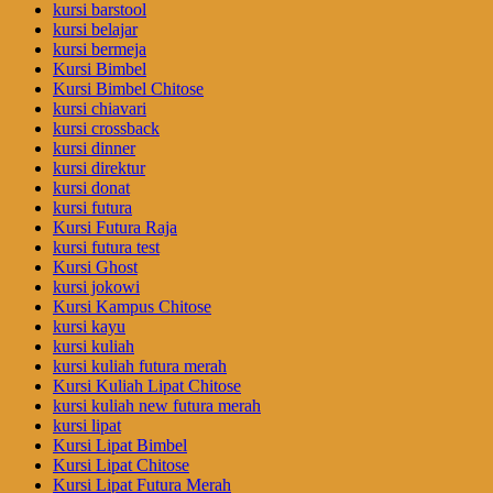
kursi barstool
kursi belajar
kursi bermeja
Kursi Bimbel
Kursi Bimbel Chitose
kursi chiavari
kursi crossback
kursi dinner
kursi direktur
kursi donat
kursi futura
Kursi Futura Raja
kursi futura test
Kursi Ghost
kursi jokowi
Kursi Kampus Chitose
kursi kayu
kursi kuliah
kursi kuliah futura merah
Kursi Kuliah Lipat Chitose
kursi kuliah new futura merah
kursi lipat
Kursi Lipat Bimbel
Kursi Lipat Chitose
Kursi Lipat Futura Merah