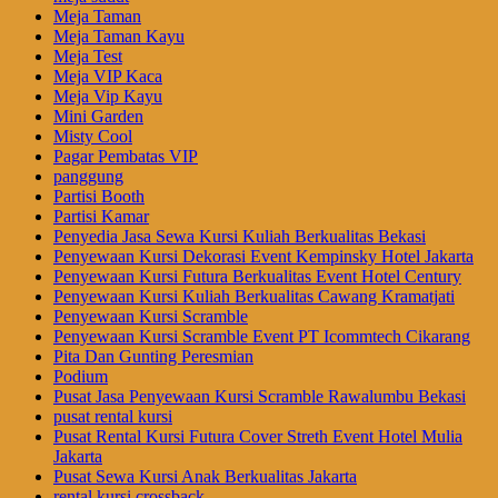
Meja Taman
Meja Taman Kayu
Meja Test
Meja VIP Kaca
Meja Vip Kayu
Mini Garden
Misty Cool
Pagar Pembatas VIP
panggung
Partisi Booth
Partisi Kamar
Penyedia Jasa Sewa Kursi Kuliah Berkualitas Bekasi
Penyewaan Kursi Dekorasi Event Kempinsky Hotel Jakarta
Penyewaan Kursi Futura Berkualitas Event Hotel Century
Penyewaan Kursi Kuliah Berkualitas Cawang Kramatjati
Penyewaan Kursi Scramble
Penyewaan Kursi Scramble Event PT Icommtech Cikarang
Pita Dan Gunting Peresmian
Podium
Pusat Jasa Penyewaan Kursi Scramble Rawalumbu Bekasi
pusat rental kursi
Pusat Rental Kursi Futura Cover Streth Event Hotel Mulia
Jakarta
Pusat Sewa Kursi Anak Berkualitas Jakarta
rental kursi crossback