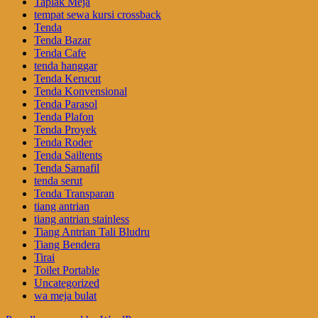
Taplak Meja
tempat sewa kursi crossback
Tenda
Tenda Bazar
Tenda Cafe
tenda hanggar
Tenda Kerucut
Tenda Konvensional
Tenda Parasol
Tenda Plafon
Tenda Proyek
Tenda Roder
Tenda Sailtents
Tenda Sarnafil
tenda serut
Tenda Transparan
tiang antrian
tiang antrian stainless
Tiang Antrian Tali Bludru
Tiang Bendera
Tirai
Toilet Portable
Uncategorized
wa meja bulat