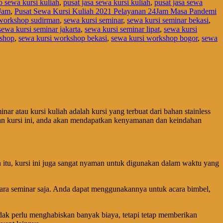
 sewa kursi kuliah
,
pusat jasa sewa kursi kuliah
,
pusat jasa sewa
Jam
,
Pusat Sewa Kursi Kuliah 2021 Pelayanan 24Jam Masa Pandemi
 workshop sudirman
,
sewa kursi seminar
,
sewa kursi seminar bekasi
,
sewa kursi seminar jakarta
,
sewa kursi seminar lipat
,
sewa kursi
kshop
,
sewa kursi workshop bekasi
,
sewa kursi workshop bogor
,
sewa
nar atau kursi kuliah adalah kursi yang terbuat dari bahan stainless
kan kursi ini, anda akan mendapatkan kenyamanan dan keindahan
 itu, kursi ini juga sangat nyaman untuk digunakan dalam waktu yang
 acara seminar saja. Anda dapat menggunakannya untuk acara bimbel,
dak perlu menghabiskan banyak biaya, tetapi tetap memberikan