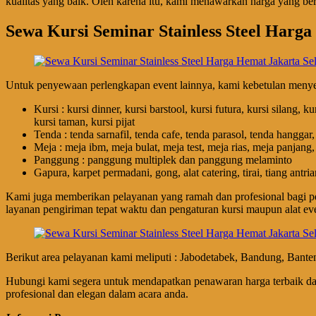
kualitas yang baik. Oleh karena itu, kami menawarkan harga yang be
Sewa Kursi Seminar Stainless Steel Harga
Untuk penyewaan perlengkapan event lainnya, kami kebetulan menyedia
Kursi : kursi dinner, kursi barstool, kursi futura, kursi silang, ku
kursi taman, kursi pijat
Tenda : tenda sarnafil, tenda cafe, tenda parasol, tenda hanggar
Meja : meja ibm, meja bulat, meja test, meja rias, meja panjan
Panggung : panggung multiplek dan panggung melaminto
Gapura, karpet permadani, gong, alat catering, tirai, tiang antria
Kami juga memberikan pelayanan yang ramah dan profesional bagi pe
layanan pengiriman tepat waktu dan pengaturan kursi maupun alat eve
Berikut area pelayanan kami meliputi : Jabodetabek, Bandung, Bante
Hubungi kami segera untuk mendapatkan penawaran harga terbaik da
profesional dan elegan dalam acara anda.