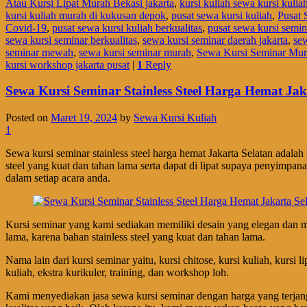
Atau Kursi Lipat Murah Bekasi jakarta
,
kursi kuliah sewa kursi kulia
kursi kuliah murah di kukusan depok
,
pusat sewa kursi kuliah
,
Pusat 
Covid-19
,
pusat sewa kursi kuliah berkualitas
,
pusat sewa kursi semin
sewa kursi seminar berkualitas
,
sewa kursi seminar daerah jakarta
,
se
seminar mewah
,
sewa kursi seminar murah
,
Sewa Kursi Seminar Mu
kursi workshop jakarta pusat
|
1
Reply
Sewa Kursi Seminar Stainless Steel Harga Hemat Jak
Posted on
Maret 19, 2024
by
Sewa Kursi Kuliah
1
Sewa kursi seminar stainless steel harga hemat Jakarta Selatan adalah
steel yang kuat dan tahan lama serta dapat di lipat supaya penyim
dalam setiap acara anda.
Kursi seminar yang kami sediakan memiliki desain yang elegan dan m
lama, karena bahan stainless steel yang kuat dan tahan lama.
Nama lain dari kursi seminar yaitu, kursi chitose, kursi kuliah, kur
kuliah, ekstra kurikuler, training, dan workshop loh.
Kami menyediakan jasa sewa kursi seminar dengan harga yang terjan