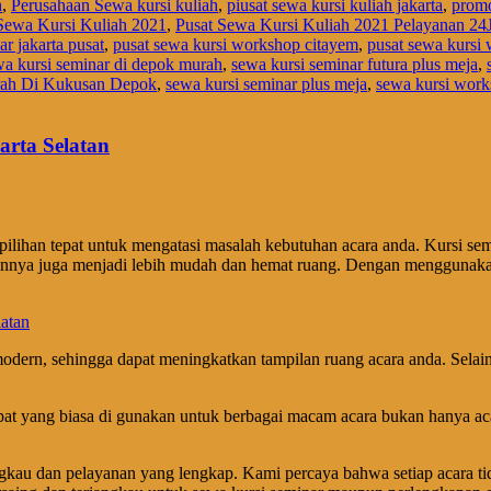
h
,
Perusahaan Sewa kursi kuliah
,
piusat sewa kursi kuliah jakarta
,
promo
Sewa Kursi Kuliah 2021
,
Pusat Sewa Kursi Kuliah 2021 Pelayanan 24
ar jakarta pusat
,
pusat sewa kursi workshop citayem
,
pusat sewa kursi
wa kursi seminar di depok murah
,
sewa kursi seminar futura plus meja
,
rah Di Kukusan Depok
,
sewa kursi seminar plus meja
,
sewa kursi wor
arta Selatan
 pilihan tepat untuk mengatasi masalah kebutuhan acara anda. Kursi semi
panannya juga menjadi lebih mudah dan hemat ruang. Dengan mengguna
odern, sehingga dapat meningkatkan tampilan ruang acara anda. Selain
si lipat yang biasa di gunakan untuk berbagai macam acara bukan hanya
gkau dan pelayanan yang lengkap. Kami percaya bahwa setiap acara ti