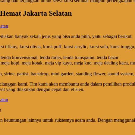
rsaing dan terjangkau untuk sewa kursi seminar maupun perlengkapan e
 Hemat Jakarta Selatan
kan banyak sekali jenis yang bisa anda pilih, yaitu sebagai berikut.
rsi tiffany, kursi olivia, kursi puff, kursi acrylic, kursi sofa, kursi tung
, tenda konvensional, tenda roder, tenda transparan, tenda bazar
g, meja kopi, meja kotak, meja vip kayu, meja kue, meja dealing kaca, m
n, sirine, partisi, backdrop, mini garden, standing flower, sound system, t
langgan kami. Tim kami akan membantu anda dalam pemilihan produk y
nt yang dilakukan dengan cepat dan efisien.
n
n keuntungan lainnya untuk suksesnya acara anda. Dengan menggunaka