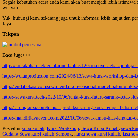
Segala kebutuhan acara anda kami akan buat menjadi lebih istimewa d
wilayah.
Yuk, hubungi kami sekarang juga untuk informasi lebih lanjut dan 
Jaya.
Telepon
Baca Juga>>>
https://kursikuliah.net/rental-round-table-120cm-cover-tebar-putih-jaka
https://wulanproduction.com/2024/06/13/sewa-kursi-workshop-dan-kul
http://tendabekasi.com/sewa-tenda-konvensional-model-balon-unik-se
https://sewakursi.tech/2022/10/06/rental-kursi-futura-sarung-ketat-plu
http://sarungkursi.com/tempat-produksi-sarung-kursi-rempel-bahan-teb
https://mandirijayaevent.com/2022/10/06/sewa-lampu-hias-lengkap-den
Posted in
kursi kuliah
,
Kursi Workshop
,
Sewa Kursi Kuliah
,
sewa kur
Gudang Sewa kursi kuliah Serpong
,
harga sewa kursi kuliah
,
jasa se