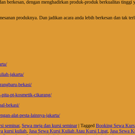
an berkesan, dengan menghadirkan produk-produk berkualitas tinggi ya
pemesanan produknya. Dan jadikan acara anda lebih berkesan dan tak 
rta/
iah-jakarta/
rangbaru-bekasi/
s-pita-pt-kosmetik-cikarang/
al-bekasi/
gan-alat-pesta-lainnya-jakarta/
si seminar
,
Sewa meja dan kursi seminar
|
Tagged
Booking Sewa Kursi
wa kursi kuliah
,
Jasa Sewa Kursi Kuliah Atau Kursi Lipat
,
Jasa Sewa Ku