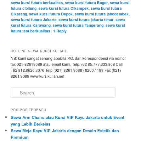
sewa kursi futura berkualitas
,
sewa kursi futura Bogor
,
sewa kursi
futura cibitung
,
sewa kursi futura Cikampek
,
sewa kursi futura
Cikarang
,
sewa kursi futura Depok
,
sewa kursi futura jabodetabek
,
sewa kursi futura Jakarta
,
sewa kursi futura jakarta timur
,
sewa
kursi futura Karawang
,
sewa kursi futura Tangerang
,
sewa kursi
futura test berkualitas
|
1
Reply
HOTLINE SEWA KURSI KULIAH
NB: kami sangat senang apabila P.O. dan korespondensi via nomor
fax 021-82619089 atau email kami. Telp.+62 85.777.333.808 Call
+62 812.8620.3076 Telp (021) 8261.9088 / 8260.1199 Fax (021)
8261.9089 www.kursikuliah.net
Search
POS-POS TERBARU
Sewa Arm Chairs atau Kursi VIP Kayu Jakarta untuk Event
yang Lebih Berkelas
Sewa Meja Kayu VIP Jakarta dengan Desain Estetik dan
Premium