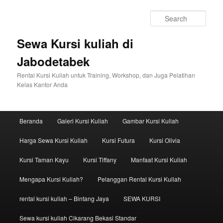
Sear
Sewa Kursi kuliah di
Jabodetabek
Rental Kursi Kuliah untuk Training, Workshop, dan Juga Pelatihan
Kelas Kantor Anda
Main menu
Beranda
Galeri Kursi Kuliah
Gambar Kursi Kuliah
Skip to primary content
Skip to secondary content
Harga Sewa Kursi Kuliah
Kursi Futura
Kursi Olivia
Kursi Taman Kayu
Kursi Tiffany
Manfaat Kursi Kuliah
Mengapa Kursi Kuliah?
Pelanggan Rental Kursi Kuliah
rental kursi kuliah – Bintang Jaya
SEWA KURSI
Sewa kursi kuliah Cikarang Bekasi Standar