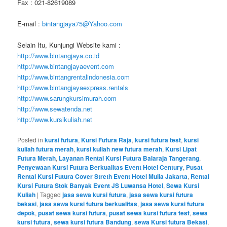
Fax : 021-82619089
E-mail :
bintangjaya75@Yahoo.com
Selain Itu, Kunjungi Website kami :
http://www.bintangjaya.co.id
http://www.bintangjayaevent.com
http://www.bintangrentalindonesia.com
http://www.bintangjayaexpress.rentals
http://www.sarungkursimurah.com
http://www.sewatenda.net
http://www.kursikuliah.net
Posted in
kursi futura
,
Kursi Futura Raja
,
kursi futura test
,
kursi
kuliah futura merah
,
kursi kuliah new futura merah
,
Kursi Lipat
Futura Merah
,
Layanan Rental Kursi Futura Balaraja Tangerang
,
Penyewaan Kursi Futura Berkualitas Event Hotel Century
,
Pusat
Rental Kursi Futura Cover Streth Event Hotel Mulia Jakarta
,
Rental
Kursi Futura Stok Banyak Event JS Luwansa Hotel
,
Sewa Kursi
Kuliah
|
Tagged
jasa sewa kursi futura
,
jasa sewa kursi futura
bekasi
,
jasa sewa kursi futura berkualitas
,
jasa sewa kursi futura
depok
,
pusat sewa kursi futura
,
pusat sewa kursi futura test
,
sewa
kursi futura
,
sewa kursi futura Bandung
,
sewa Kursi futura Bekasi
,