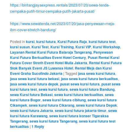
https://bintangjayaexpress.rentals/2023/07/20/sewa-tenda-
cempaka-putih-timur-cempaka-putih-jakarta-pusat/
https://www.sewatenda.net/2023/07/20/jasa-penyewaan-meja-
ibm-cover-stretch-bandung/
Posted in
kursi
,
kursi futura
,
Kursi Futura Raja
,
kursi futura test
,
kursi susun
,
Kursi Test
,
Kursi Training
,
Kursi VIP
,
Kursi Workshop
,
Layanan Rental Kursi Futura Balaraja Tangerang
,
Penyewaan
Kursi Futura Berkualitas Event Hotel Century
,
Pusat Rental Kursi
Futura Cover Streth Event Hotel Mulia Jakarta
,
Rental Kursi Futura
Stok Banyak Event JS Luwansa Hotel
,
Rental Meja dan Kursi
Event Graha Sucofindo Jakarta
|
Tagged
jasa sewa kursi futura
,
jasa sewa kursi futura bekasi
,
jasa sewa kursi futura berkualitas
,
jasa sewa kursi futura depok
,
pusat sewa kursi futura
,
pusat sewa
kursi futura test
,
sewa kursi futura
,
sewa kursi futura Bandung
,
sewa Kursi futura Bekasi
,
sewa kursi futura berkualitas
,
sewa
kursi futura Bogor
,
sewa kursi futura cibitung
,
sewa kursi futura
Cikampek
,
sewa kursi futura Cikarang
,
sewa kursi futura Depok
,
sewa kursi futura Jakarta
,
sewa kursi futura jakarta timur
,
sewa
kursi futura Karawang
,
sewa kursi futura konser Tigaraksa
Tangerang
,
sewa kursi futura Tangerang
,
sewa kursi futura test
berkualitas
|
1
Reply