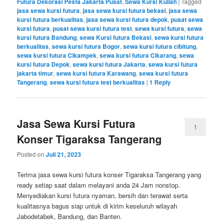
Futura Dekorasi Pesta Jakarta Pusat
,
Sewa Kursi Kuliah
|
Tagged
jasa sewa kursi futura
,
jasa sewa kursi futura bekasi
,
jasa sewa
kursi futura berkualitas
,
jasa sewa kursi futura depok
,
pusat sewa
kursi futura
,
pusat sewa kursi futura test
,
sewa kursi futura
,
sewa
kursi futura Bandung
,
sewa Kursi futura Bekasi
,
sewa kursi futura
berkualitas
,
sewa kursi futura Bogor
,
sewa kursi futura cibitung
,
sewa kursi futura Cikampek
,
sewa kursi futura Cikarang
,
sewa
kursi futura Depok
,
sewa kursi futura Jakarta
,
sewa kursi futura
jakarta timur
,
sewa kursi futura Karawang
,
sewa kursi futura
Tangerang
,
sewa kursi futura test berkualitas
|
1
Reply
Jasa Sewa Kursi Futura
1
Konser Tigaraksa Tangerang
Posted on
Juli 21, 2023
Terima jasa sewa kursi futura konser Tigaraksa Tangerang yang
ready setiap saat dalam melayani anda 24 Jam nonstop.
Menyediakan kursi futura nyaman, bersih dan terawat serta
kualitasnya bagus siap untuk di kirim keseluruh wilayah
Jabodetabek, Bandung, dan Banten.