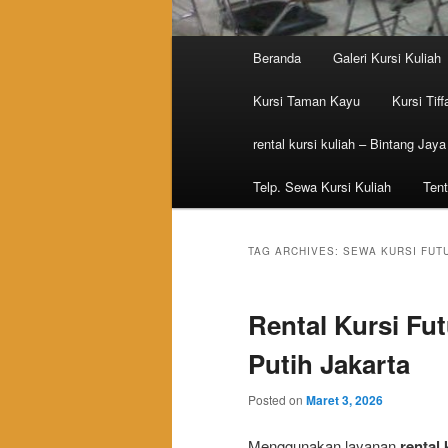
Main menu
Beranda
Galeri Kursi Kuliah
Skip to primary content
Skip to secondary content
Kursi Taman Kayu
Kursi Tiff
rental kursi kuliah – Bintang Jaya
Telp. Sewa Kursi Kuliah
Tent
TAG ARCHIVES:
SEWA KURSI FUT
Rental Kursi Fu
Putih Jakarta
Posted on
Maret 3, 2026
Menggunakan layanan
rental 