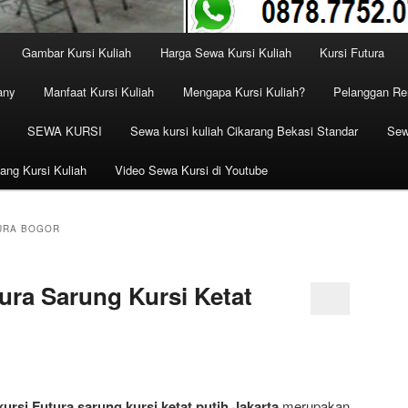
Gambar Kursi Kuliah
Harga Sewa Kursi Kuliah
Kursi Futura
any
Manfaat Kursi Kuliah
Mengapa Kursi Kuliah?
Pelanggan Ren
SEWA KURSI
Sewa kursi kuliah Cikarang Bekasi Standar
Sew
ang Kursi Kuliah
Video Sewa Kursi di Youtube
URA BOGOR
tura Sarung Kursi Ketat
kursi Futura sarung kursi ketat putih Jakarta
merupakan