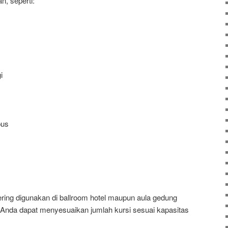
n, seperti:
i
pus
 sering digunakan di ballroom hotel maupun aula gedung
Anda dapat menyesuaikan jumlah kursi sesuai kapasitas