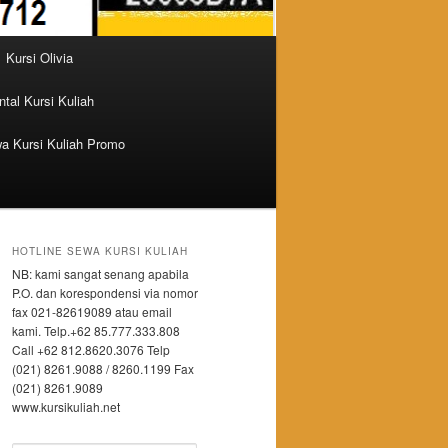
Kursi Olivia
tal Kursi Kuliah
a Kursi Kuliah Promo
HOTLINE SEWA KURSI KULIAH
NB: kami sangat senang apabila
P.O. dan korespondensi via nomor
fax 021-82619089 atau email
kami. Telp.+62 85.777.333.808
Call +62 812.8620.3076 Telp
(021) 8261.9088 / 8260.1199 Fax
(021) 8261.9089
www.kursikuliah.net