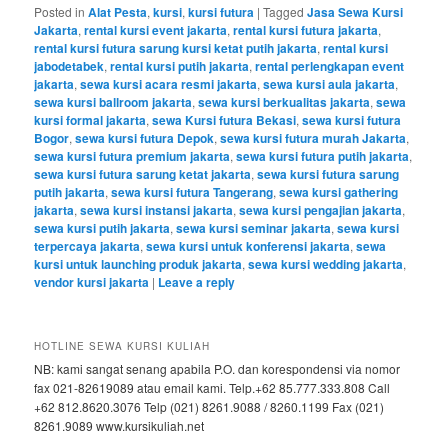
Posted in
Alat Pesta
,
kursi
,
kursi futura
|
Tagged
Jasa Sewa Kursi
Jakarta
,
rental kursi event jakarta
,
rental kursi futura jakarta
,
rental kursi futura sarung kursi ketat putih jakarta
,
rental kursi
jabodetabek
,
rental kursi putih jakarta
,
rental perlengkapan event
jakarta
,
sewa kursi acara resmi jakarta
,
sewa kursi aula jakarta
,
sewa kursi ballroom jakarta
,
sewa kursi berkualitas jakarta
,
sewa
kursi formal jakarta
,
sewa Kursi futura Bekasi
,
sewa kursi futura
Bogor
,
sewa kursi futura Depok
,
sewa kursi futura murah Jakarta
,
sewa kursi futura premium jakarta
,
sewa kursi futura putih jakarta
,
sewa kursi futura sarung ketat jakarta
,
sewa kursi futura sarung
putih jakarta
,
sewa kursi futura Tangerang
,
sewa kursi gathering
jakarta
,
sewa kursi instansi jakarta
,
sewa kursi pengajian jakarta
,
sewa kursi putih jakarta
,
sewa kursi seminar jakarta
,
sewa kursi
terpercaya jakarta
,
sewa kursi untuk konferensi jakarta
,
sewa
kursi untuk launching produk jakarta
,
sewa kursi wedding jakarta
,
vendor kursi jakarta
|
Leave a reply
HOTLINE SEWA KURSI KULIAH
NB: kami sangat senang apabila P.O. dan korespondensi via nomor
fax 021-82619089 atau email kami. Telp.+62 85.777.333.808 Call
+62 812.8620.3076 Telp (021) 8261.9088 / 8260.1199 Fax (021)
8261.9089 www.kursikuliah.net