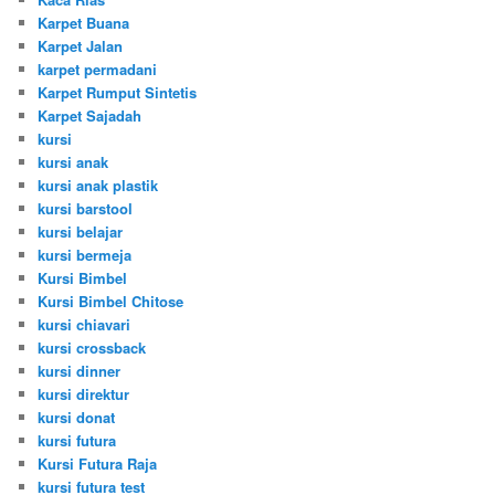
Karpet Buana
Karpet Jalan
karpet permadani
Karpet Rumput Sintetis
Karpet Sajadah
kursi
kursi anak
kursi anak plastik
kursi barstool
kursi belajar
kursi bermeja
Kursi Bimbel
Kursi Bimbel Chitose
kursi chiavari
kursi crossback
kursi dinner
kursi direktur
kursi donat
kursi futura
Kursi Futura Raja
kursi futura test