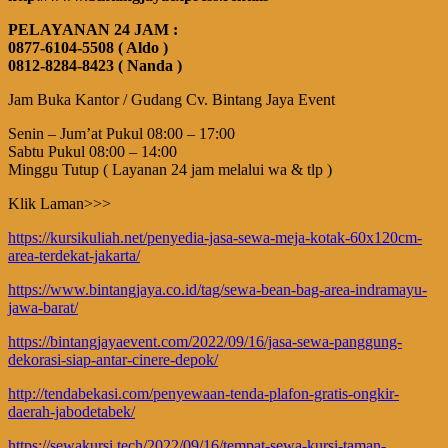
PELAYANAN 24 JAM :
0877-6104-5508 ( Aldo )
0812-8284-8423 ( Nanda )
Jam Buka Kantor / Gudang Cv. Bintang Jaya Event
Senin – Jum’at Pukul 08:00 – 17:00
Sabtu Pukul 08:00 – 14:00
Minggu Tutup ( Layanan 24 jam melalui wa & tlp )
Klik Laman>>>
https://kursikuliah.net/penyedia-jasa-sewa-meja-kotak-60x120cm-
area-terdekat-jakarta/
https://www.bintangjaya.co.id/tag/sewa-bean-bag-area-indramayu-
jawa-barat/
https://bintangjayaevent.com/2022/09/16/jasa-sewa-panggung-
dekorasi-siap-antar-cinere-depok/
http://tendabekasi.com/penyewaan-tenda-plafon-gratis-ongkir-
daerah-jabodetabek/
https://sewakursi.tech/2022/09/16/tempat-sewa-kursi-taman-