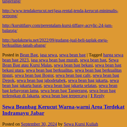
tangerang/
http://www.tendakerucut.net/jasa-rental-tenda-kerucut-minimalis-
serpong/
http://kursitifany.com/perentalam-kursi-tiffany-acrylic-24-jam-
balaraja/
http://taplakmeja.net/2022/09/gudang-jual-beli-taplak-meja-
berkualitas-tanah-abang/
Posted in
Bean Bag
,
jasa sewa
,
sewa bean bag
|
Tagged
harga sewa
bean bag 2023
,
jasa sewa bean bag murah
,
sewa bean bag
,
Sewa
Bean Bag atau Kursi Malas
,
sewa bean bag bekasi
,
sewa bean bag
bekasi utara
,
sewa bean bag berkualitas
,
sewa bean bag berkualitas
tinggi
,
sewa bean bag Bogor
,
sewa bean bag cafe
,
sewa bean bag
Depok
,
sewa bean bag jabodetabek
,
sewa bean bag jakarta
,
sewa
bean bag jakarta barat
,
sewa bean bag jakarta selatan
,
sewa bean
bag kebayoran lama
,
sewa bean bag Tangerang
,
sewa bean bag
terlengkap di Jakarta
,
sewa bean bag terpercaya
|
1
Reply
Sewa Beanbag Kerucut Warna-warni Area Terdekat
Indramayu Jabar
Posted on
September 30, 2024
by
Sewa Kursi Kuliah