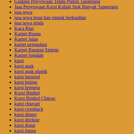
Gudang Penyewaan Tenda Plafon Tangerang
Jasa Penyewaan Kursi Kuliah Stok Banyak Tangerang
jasa sewa
jasa sewa bean bag empuk berkualitas
jasa sewa tenda
Kaca Rias
Karpet Buana
Karpet Jalan
karpet permadani
Karpet Rumput Sintetis
Karpet Sajadah
kursi
kursi anak
kursi anak plastik
kursi barstool
kursi belajar
kursi bermeja
Kursi Bimbel
Kursi Bimbel Chitose
kursi chiavari
kursi crossback
kursi dinner
kursi direktur
kursi donat
kursi futura