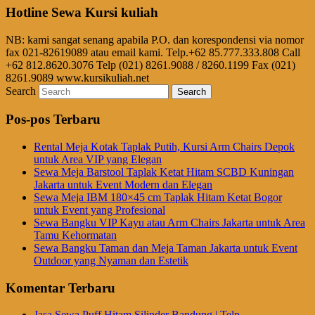
Hotline Sewa Kursi kuliah
NB: kami sangat senang apabila P.O. dan korespondensi via nomor
fax 021-82619089 atau email kami. Telp.+62 85.777.333.808 Call
+62 812.8620.3076 Telp (021) 8261.9088 / 8260.1199 Fax (021)
8261.9089 www.kursikuliah.net
Search
Pos-pos Terbaru
Rental Meja Kotak Taplak Putih, Kursi Arm Chairs Depok
untuk Area VIP yang Elegan
Sewa Meja Barstool Taplak Ketat Hitam SCBD Kuningan
Jakarta untuk Event Modern dan Elegan
Sewa Meja IBM 180×45 cm Taplak Hitam Ketat Bogor
untuk Event yang Profesional
Sewa Bangku VIP Kayu atau Arm Chairs Jakarta untuk Area
Tamu Kehormatan
Sewa Bangku Taman dan Meja Taman Jakarta untuk Event
Outdoor yang Nyaman dan Estetik
Komentar Terbaru
Jasa Sewa Puff Hitam Silinder Bandung | Telp.