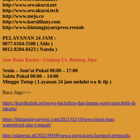
http://www.sewakursi.net
http://www.sewakursi.tech
http://www.meja.co
http://www.kursitifany.com
http://www.bintangjayaexpress.rentals
PELAYANAN 24 JAM :
0877-6104-5508 ( Aldo )
0812-8284-8423 ( Nanda )
Jam Buka Kantor / Gudang Cv. Bintang Jaya
Senin – Jum’at Pukul 08:00 – 17:00
Sabtu Pukul 08:00 – 14:00
Minggu Tutup ( Layanan 24 jam melalui wa & tlp )
Baca Juga>>>
https://kursikuliah.net/sewa-backdrop-dan-lampu-sorot-spot-light-di-
jakarta/
https://bintangjayaevent.com/2021/02/19/sewa-bean-bag-
waterproof-size-l-murah/
http://alatpesta.id/2022/09/09/sewa-meja-kursi-barstool-termurah-