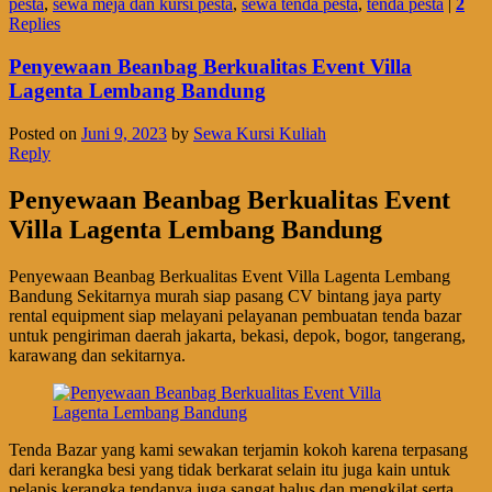
pesta
,
sewa meja dan kursi pesta
,
sewa tenda pesta
,
tenda pesta
|
2
Replies
Penyewaan Beanbag Berkualitas Event Villa
Lagenta Lembang Bandung
Posted on
Juni 9, 2023
by
Sewa Kursi Kuliah
Reply
Penyewaan Beanbag Berkualitas Event
Villa Lagenta Lembang Bandung
Penyewaan Beanbag Berkualitas Event Villa Lagenta Lembang
Bandung Sekitarnya murah siap pasang CV bintang jaya party
rental equipment siap melayani pelayanan pembuatan tenda bazar
untuk pengiriman daerah jakarta, bekasi, depok, bogor, tangerang,
karawang dan sekitarnya.
Tenda Bazar yang kami sewakan terjamin kokoh karena terpasang
dari kerangka besi yang tidak berkarat selain itu juga kain untuk
pelapis kerangka tendanya juga sangat halus dan mengkilat serta