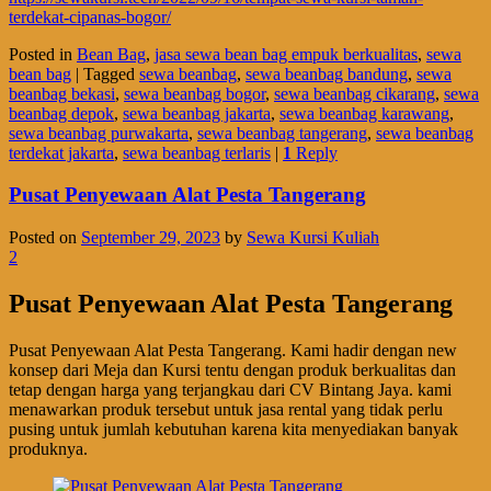
terdekat-cipanas-bogor/
Posted in
Bean Bag
,
jasa sewa bean bag empuk berkualitas
,
sewa
bean bag
|
Tagged
sewa beanbag
,
sewa beanbag bandung
,
sewa
beanbag bekasi
,
sewa beanbag bogor
,
sewa beanbag cikarang
,
sewa
beanbag depok
,
sewa beanbag jakarta
,
sewa beanbag karawang
,
sewa beanbag purwakarta
,
sewa beanbag tangerang
,
sewa beanbag
terdekat jakarta
,
sewa beanbag terlaris
|
1
Reply
Pusat Penyewaan Alat Pesta Tangerang
Posted on
September 29, 2023
by
Sewa Kursi Kuliah
2
Pusat Penyewaan Alat Pesta Tangerang
Pusat Penyewaan Alat Pesta Tangerang. Kami hadir dengan new
konsep dari Meja dan Kursi tentu dengan produk berkualitas dan
tetap dengan harga yang terjangkau dari CV Bintang Jaya. kami
menawarkan produk tersebut untuk jasa rental yang tidak perlu
pusing untuk jumlah kebutuhan karena kita menyediakan banyak
produknya.