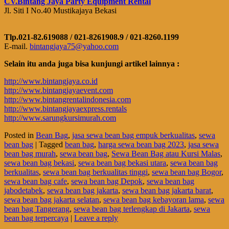
CV.Bintang Jaya Party Equipment Rental
Jl. Siti I No.40 Mustikajaya Bekasi
Tlp.021-82.619088 / 021-8261908.9 / 021-8260.1199
E-mail.
bintangjaya75@yahoo.com
Selain itu anda juga bisa kunjungi artikel lainnya :
http://www.bintangjaya.co.id
http://www.bintangjayaevent.com
http://www.bintangrentalindonesia.com
http://www.bintangjayaexpress.rentals
http://www.sarungkursimurah.com
Posted in
Bean Bag
,
jasa sewa bean bag empuk berkualitas
,
sewa
bean bag
|
Tagged
bean bag
,
harga sewa bean bag 2023
,
jasa sewa
bean bag murah
,
sewa bean bag
,
Sewa Bean Bag atau Kursi Malas
,
sewa bean bag bekasi
,
sewa bean bag bekasi utara
,
sewa bean bag
berkualitas
,
sewa bean bag berkualitas tinggi
,
sewa bean bag Bogor
,
sewa bean bag cafe
,
sewa bean bag Depok
,
sewa bean bag
jabodetabek
,
sewa bean bag jakarta
,
sewa bean bag jakarta barat
,
sewa bean bag jakarta selatan
,
sewa bean bag kebayoran lama
,
sewa
bean bag Tangerang
,
sewa bean bag terlengkap di Jakarta
,
sewa
bean bag terpercaya
|
Leave a reply