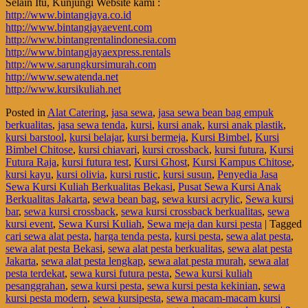
Selain Itu, Kunjungi Website kami :
http://www.bintangjaya.co.id
http://www.bintangjayaevent.com
http://www.bintangrentalindonesia.com
http://www.bintangjayaexpress.rentals
http://www.sarungkursimurah.com
http://www.sewatenda.net
http://www.kursikuliah.net
Posted in
Alat Catering
,
jasa sewa
,
jasa sewa bean bag empuk
berkualitas
,
jasa sewa tenda
,
kursi
,
kursi anak
,
kursi anak plastik
,
kursi barstool
,
kursi belajar
,
kursi bermeja
,
Kursi Bimbel
,
Kursi
Bimbel Chitose
,
kursi chiavari
,
kursi crossback
,
kursi futura
,
Kursi
Futura Raja
,
kursi futura test
,
Kursi Ghost
,
Kursi Kampus Chitose
,
kursi kayu
,
kursi olivia
,
kursi rustic
,
kursi susun
,
Penyedia Jasa
Sewa Kursi Kuliah Berkualitas Bekasi
,
Pusat Sewa Kursi Anak
Berkualitas Jakarta
,
sewa bean bag
,
sewa kursi acrylic
,
Sewa kursi
bar
,
sewa kursi crossback
,
sewa kursi crossback berkualitas
,
sewa
kursi event
,
Sewa Kursi Kuliah
,
Sewa meja dan kursi pesta
|
Tagged
cari sewa alat pesta
,
harga tenda pesta
,
kursi pesta
,
sewa alat pesta
,
sewa alat pesta Bekasi
,
sewa alat pesta berkualitas
,
sewa alat pesta
Jakarta
,
sewa alat pesta lengkap
,
sewa alat pesta murah
,
sewa alat
pesta terdekat
,
sewa kursi futura pesta
,
Sewa kursi kuliah
pesanggrahan
,
sewa kursi pesta
,
sewa kursi pesta kekinian
,
sewa
kursi pesta modern
,
sewa kursipesta
,
sewa macam-macam kursi