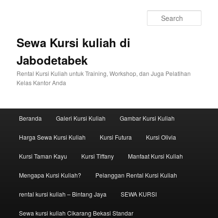
Sear
Sewa Kursi kuliah di
Jabodetabek
Rental Kursi Kuliah untuk Training, Workshop, dan Juga Pelatihan
Kelas Kantor Anda
Main menu
Beranda
Galeri Kursi Kuliah
Gambar Kursi Kuliah
Skip to primary content
Skip to secondary content
Harga Sewa Kursi Kuliah
Kursi Futura
Kursi Olivia
Kursi Taman Kayu
Kursi Tiffany
Manfaat Kursi Kuliah
Mengapa Kursi Kuliah?
Pelanggan Rental Kursi Kuliah
rental kursi kuliah – Bintang Jaya
SEWA KURSI
Sewa kursi kuliah Cikarang Bekasi Standar