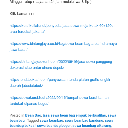
Minggu Tutup ( Layanan 24 jam melalui wa & tlp )
Klik Laman>>>
https://kursikuliah.net/penyedia-jasa-sewa-meja-kotak-60x120cm-
area-terdekat-jakarta/
https://www.bintangjaya.co.id/tag/sewa-bean-bag-area-indramayu-
jawa-barat/
https://bintangjayaevent.com/2022/09/16/jasa-sewa-panggung-
dekorasi-siap-antar-cinere-depok/
http://tendabekasi.com/penyewaan-tenda-plafon-gratis-ongkir-
daerah-jabodetabek/
https://sewakursi.tech/2022/09/16/tempat-sewa-kursi-taman-
terdekat-cipanas-bogor/
Posted in
Bean Bag
,
jasa sewa bean bag empuk berkualitas
,
sewa
bean bag
|
Tagged
sewa beanbag
,
sewa beanbag bandung
,
sewa
beanbag bekasi
,
sewa beanbag bogor
,
sewa beanbag cikarang
,