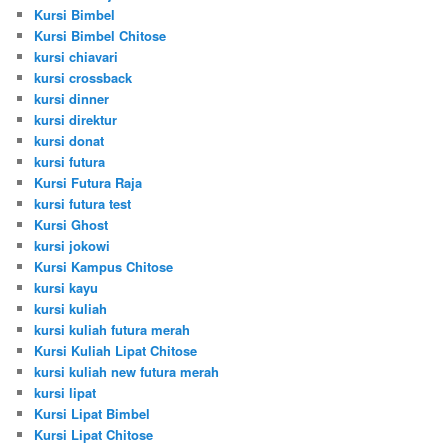
Kursi Bimbel
Kursi Bimbel Chitose
kursi chiavari
kursi crossback
kursi dinner
kursi direktur
kursi donat
kursi futura
Kursi Futura Raja
kursi futura test
Kursi Ghost
kursi jokowi
Kursi Kampus Chitose
kursi kayu
kursi kuliah
kursi kuliah futura merah
Kursi Kuliah Lipat Chitose
kursi kuliah new futura merah
kursi lipat
Kursi Lipat Bimbel
Kursi Lipat Chitose