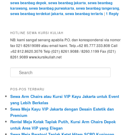
sewa beanbag depok
,
sewa beanbag jakarta
,
sewa beanbag
karawang
,
sewa beanbag purwakarta
,
sewa beanbag tangerang
,
sewa beanbag terdekat jakarta
,
sewa beanbag terlaris
|
1
Reply
HOTLINE SEWA KURSI KULIAH
NB: kami sangat senang apabila P.O. dan korespondensi via nomor
fax 021-82619089 atau email kami. Telp.+62 85.777.333.808 Call
+62 812.8620.3076 Telp (021) 8261.9088 / 8260.1199 Fax (021)
8261.9089 www.kursikuliah.net
Search
POS-POS TERBARU
Sewa Arm Chairs atau Kursi VIP Kayu Jakarta untuk Event
yang Lebih Berkelas
Sewa Meja Kayu VIP Jakarta dengan Desain Estetik dan
Premium
Rental Meja Kotak Taplak Putih, Kursi Arm Chairs Depok
untuk Area VIP yang Elegan
Sewa Meja Barstool Taplak Ketat Hitam SCBD Kuningan